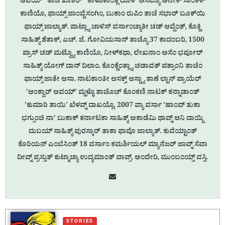
ಆವಯ್' 'ತಾಚೆ ಖಾತಿರ್' 'ಕಾಳೊಕಾಂತ್ಲೆ ದೊಳೆ' ಅಸಲ್ಯೊ ಅನೇಕ್ ಸಾಂಕಳ್
ಕಾಣಿಯೊ, ಫಾಯ್ಸ್ ಜಾಂವ್ಚೆಸಂಗಿಂ, ಬುಕಾಂ ರುಪಿಂ ತಾಚೆ ಸಭಾರ್ ಬೂಕ್‌ಯಿ
ಫಾಯ್ಸ್ ಜಾಲ್ಯಾತ್. ಪಾಟ್ಲ್ಯಾ ಚಾಳಿಸ್ ವರ್ಸಾಂಚ್ಯಾಕೀ ಚಡ್ ಆವ್ದೆಂತ್, ಕೊಕ್ಣಿ
ಸಾಹಿತ್ಯ್ ಶೆತಾಕ್, ಎಚ್. ಜೆ. ಗೋವಿಯಸಾನ್ ತಾಚ್ಯೊ 37 ಕಾದಂಬರಿ, 1500
ಪ್ರಾಸ್ ಚಡ್ ಮಟ್ವ್ಯೊ ಕಾಣಿಯೊ, ನೀಳ್‌ಕಥಾ, ಲೇಖನಾಂ ಅಸೆಂ ಭರ್ಪೂರ್
ಸಾಹಿತ್ಯ್ ಯೋಗ್ ದಾನ್ ದಿಲಾಂ. ಕೊಂಕ್ಣೆಂತ್ಲ್ಯಾ ಚಡಾವತ್ ಪತ್ರಾಂನಿ ತಾಚೆಂ
ಫಾಯ್ಸ್ ಜಾತೇ ಆಸಾ. ನಾಟಕಾಂತೀ ಆಸಕ್ತ್ ಆಸ್ಚ್ಯಾ ತಾಣೆ ಲ್ಹಾನ್ ಪ್ರಾಯೆರ್
'ಆಂಕ್ವಾರ್ ಆವಯ್' ಮ್ಹಳ್ಳೊ ತಾಚೊಚ್ ಕೊಂಕಣಿ ನಾಟಕ್ ಕನ್ನಾಡಾಂತ್
'ಕುಮಾರಿ ತಾಯಿ' ಖೆಳವ್ನ್ ದಾಖಯ್ಲೊ. 2007 ವ್ಯಾ ವರ್ಸಾ ’ಹಾಂವ್ ತುಕಾ
ಭಗ್ಸುಂಚಿ ನಾ’ ಬುಕಾಕ್ ಕರ್ನಾಟಕಾ ಸಾಹಿತ್ಯ್ ಅಕಾಡೆಮಿ ಥಾವ್ನ್ ಆನಿ ದಾಯ್ಜಿ
ದುಬಯ್ ಸಾಹಿತ್ಯ್ ಪುರಸ್ಕಾರ್ ತಾಕಾ ಫಾವೊ ಜಾಲ್ಯಾತ್. ಕುವೆಯ್ಟಾಂತ್
ಕೊರಿಯನ್ ಎಂಬೆಸಿಂತ್ 18 ವರ್ಸಾಂ ಕಮರ್ಶಿಯಲ್ ಮ್ಯಾನೆಜರ್ ಜಾವ್ನ್ ಸೆವಾ
ದೀವ್ನ್ ಪ್ರಸ್ತುತ್ ಕುಟ್ಮಾಚ್ಯಾ ಉದ್ಯಮಾಂತ್ ವಾವ್ರ್. ಅಂದೇರಿ, ಮುಂಬಂಯ್ತ್ ವಸ್ತಿ.
STORIES