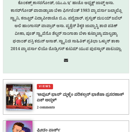
ಕೊಂಕಣ್ಸ್ ಕಾಸರಗೋಡ್, ಯು.ಎ.ಇ’ ಹಾಚೊ ಅಧ್ಯಕ್ಷ್ ಜಾವ್ನ್ ಆಸಾ.
ಕಾಸರ್‌ಗೋಡ್ ವಾರಾಡ್ಯಾಚಾ ಬೆಳಾ ಫಿರ್ಗಜೆಂತ್ 1983 ವ್ಯಾ ವರ್ಸಾ ಜಲ್ಮಾಲ್ಲೊ
ಸ್ಟ್ಯಾನಿ, ಕಣ್ಣೂರ್ ವಿದ್ಯಾಪೀಠಾಚೊ ಬಿ.ಎ. ಪದ್ವೆದಾರ್. ಪ್ರಸ್ತುತ್ ದುಬಯ್ ಜಬೆಲ್
ಅಲಿ ಹಾಂಗಾಸರ್ ವಾವ್ರಾರ್ ಆಸಾ. ವೃತ್ತೆನ್ ಶಿಕ್ಶಕಿ ಜಾವ್ನಾಸ್ಚಿ ತಾಚಿ ಪತಿಣ್
ವೀಣಾ, ಪೂತ್ ಸ್ಟ್ಯಾವೆನೊ ಶೆಲ್ಡನ್ ಸಾಂಗಾತಾ ಬೆಳಾ ಕುಟ್ಮಾಚ್ಯಾ ಮಾಲ್ಘಡ್ಯಾ
ಘರಾಂತ್ ವಸ್ತಿ ಕರುನ್ ಆಸಾತ್. ಸ್ಟ್ಯಾನಿಚಿ ಸಾಹಿತಿಕ್ ಪ್ರತಿಭಾ ಒಳ್ಕುನ್ ತಾಕಾ
2014 ವ್ಯಾ ವರ್ಸಾ ಲಿಯೊ ರೊಡ್ರಿಗಸ್ ಕುಟಮ್ ಯುವ ಪುರಸ್ಕಾರ್ ಪಾಟಯ್ಲಾ.
VIEWS
‘ಅಪುಟ್ ಭಾಸ್’ ಮ್ಹಳ್ಳೆಂ ಪರಿಕಲ್ಪನ್ ಭಾಶೆಚಾ ಪ್ರಸರಣಾಕ್
ಏಕ್ ಅಡ್ಕಳ್
2 comments
ಫ್ರೀಡಂ ಪಾರ್ಕ್