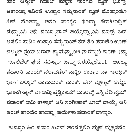
ಹಾಂ ಆನ್ಯೇಕ್ ಗಜಾಲ್ ಮ್ಹಾಕಾ ಸಾಂಗಜೆ ಮ್ಹಣ್ ಭೊಗ್ತಾ.
ಆತಾಂಚ್ಯಾ ಕವಿಂಚಿ ಉತ್ರಾಂ ಸಮ್ಜನಾಂತ್ ಮ್ಹಣ್ ಥೊಡ್ಯಾಂಚೊ
ಶಿಣ್. ಬೋವ್ಶ್ಯಾ ಅಶೆಂ ಸಾಂಗ್ಚೆಂ ಥೊಡ್ಯಾ ಶೆರಾಕೇಂದ್ರಿತ್
ಮನ್ಶ್ಯಾಂನಿ ಆನಿ ವಯ್ಲ್ಯಾಬಾರ್ ಆಯ್ಕೊವ್ಪ್ಯಾಂನಿ ಮಾತ್ರ್. ಜರ್
ಅಸಲಿಂ ಸಾದಿಂ ಉತ್ರಾಂ ಸಮ್ಜನಾಂತ್ ತರ್ ತೊ ಪದಾಚೊ ಊಣ್
ಬಿಲ್ಕುಲ್ ನ್ಹಯ್ ಬಗಾರ್ ತ್ಯಾ ಮನ್ಶ್ಯಾಂಚಿ ನಾಸಮ್ಜಣಿ ಕಾರಣ್. (ಹ್ಯಾ
ಗಜಾಲಿಚೆರ್ ಫುಡೆ ಸವಿಸ್ತಾರ್ ಜಾವ್ನ್ ಬರಯ್ತೊಲೊಂ). ಅಸಲ್ಯಾ
ಪದಾಂನಿ ಕಾಂಯ್ ಚಲಾವಣೆರ್ ನಾತ್ಲಿಂ ಉತ್ರಾಂ ವಾ ಗ್ರಾಂಥಿಕ್
ಭಾಸ್ ಬಿಲ್ಕುಲ್ ವಾಪಾರುಂಕ್ ನಾಂತ್. ಪದ್ ಮ್ಹಳ್ಯಾರ್ ಆಮ್ಚೆಂ
ಭಾಶಾಗಿನ್ಯಾನ್ ವಾ ಆಮ್ಚಿ ವ್ಹಡ್ವಿಕಾಯ್ ದಾಕಂವ್ಕ್ ಆಸ್ಚಿ ವೆದಿ ನ್ಹಯ್.
ಪದಾಂತ್ ಆಮಿ ತಾಳ್ಯಾಕ್ ಆನಿ ಸಂಗೀತಾಕ್ ಖಾಲ್ ಜಾಯ್ಜೆ. ಆನಿ
ಹೆಂಚ್ ಹಾಂವೆಂ ಹಾಂತ್ಲ್ಯಾ ಹರ್ಯೆಕಾ ಪದಾಂತ್ ಪಾಳ್ಳಾಂ.
ತುಮ್ಕಾಂ ಹಿಂ ಪದಾಂ ಖೂಬ್ ಆಂವಡ್ತೆಲಿಂ ಮ್ಹಣ್ ಮ್ಹಣ್ಚೆಸವೆಂ,