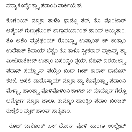
ನವ್ಯಾ ಕೊವ್ಳೆಂತ್ಲ್ಯಾ ಪದಾಂನಿ ಪಾರ್ಕಿಯೆತ್.
ಕೊಣೆಂಯ್ ಮ್ಹಾಕಾ ತಾಳೊ ಧಾಡ್ಲೊ ತರ್, ತೊ ವೊಂಟಾರ್
ಆಪ್ಶೆಂಚ್ ಗುಣ್ಗುಣೊಂಕ್ ಲಾಗ್ತಾಪರ್ಯಾಂತ್ ಹಾಂವ್ ಆಯ್ಕತಾಂ.
ತೊ ಅಶೆಂ ಮ್ಹಜೆಥಂಯ್ ರೊಂಬ್ಲ್ಯಾ ಉಪ್ರಾಂತ್ ಚ್ ಉತ್ರಾಂ
ಉದೆತಾತ್ ಶಿವಾಯ್ ಭೆಶ್ಟೆಂ ತೊ ತಾಳೊ ಸ್ಪೀಕರಾರ್ ವ್ಹಾಜವ್ನ್, ತ್ಯಾ
ಮೀಟರಾತೆಕೀದ್ ಉತ್ರಾಂ ಬಸಂವ್ಚಿಂ ನ್ಹಯ್. ದೆಕುನ್ ಬರಯಿಲ್ಲ್ಯಾ
ಪದಾನ್ ಪಯ್ಲ್ಯಾನ್ ಪಯ್ಲೆಂ ಖುದ್ ಗೀತ್ ಕಾರಾಕ್ ದಾದೊಸ್
ಕರಿಜೆ. ಅಸಲಿ ದಾದೊಸ್ಕಾಯ್ ಮ್ಹಾಕಾ ಹ್ಯಾ ಕೊವ್ಳೆಂತ್ಲ್ಯಾ ಪದಾಂನಿ
ಮೆಳ್ಳ್ಯಾ. ಹಾಂತ್ಲ್ಯಾ ವೊಳಿವೊಳಿಂನಿ ಕಾಳಿಜ್ ಚ್ ವೊಮ್ತೊನ್ ಗೆಲ್ಲೊ
ಅನ್ಭೋಗ್ ಮ್ಹಾಕಾ ಜಾಲಾ. ತುಮ್ಕಾಂ ಹಾಂತ್ಲಿಂ ಪದಾಂ ಖಂಡಿತ್
ರುಚ್ತೆಲಿಂ ಮ್ಹಣ್ ಹಾಂವ್ ಪಾತ್ಯೆತಾಂ.
ರೂಚ್ ಚಾಕೊಂಕ್ ಏಕ್ ದೋನ್ ವೊಳಿ ಹಾಂಗಾ ಉಲ್ಲೇಖ್