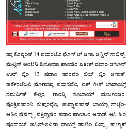
ಹ್ಯಾ ಕೊವ್ಳೆಂತ್ 14 ಪದಾಂಚೊ ಘೊಸ್ ಚ್ ಆಸಾ. ಆಸ್ಟಿನ್ ಸಾಲಿನ್ಸ್,
ಮೆಲ್ವಿನ್ ಆಂಟನಿ ಡಿಸೋಜಾ ಹಾಂಚಿಂ ಎಕೇಕ್ ಪದಾಂ ಆಸೊನ್
ಉರ್ ಲ್ಲಿಂ 12 ಪದಾಂ ಹಾಂವೆಂ ಲಿಖ್ ಲ್ಲಿಂ ಆಸಾತ್.
ಹರ್ಶೆಂಚೆಬರಿ ಮೊಗಾಚ್ಯಾ ಪದಾಸವೆಂ, ಏಕ್ ಗೀತ್ ಬಾಪಾಯ್ಕ್
ಸಮರ್ಪಿತ್ ಕೆಲ್ಲೆಂ, ಗಾಂವ್ಚಿ ಸೊಭಾಯ್ ವರ್ಣುಂಚೆಂ,
ಪೊಕ್ರಿಪಣಾಂನಿ ತುಕ್ಲಾಂವ್ಚೆಂ, ಉಡ್ತ್ಯಾಪಣಾನ್ ಬಾಯ್ಲಾ ನಾಚ್ಚೆಂ-
ಅಶಿಂ ವೆವೆಗ್ಳ್ಯಾ ವೆಕ್ತಿತ್ವಾಚಿಂ ಪದಾಂ ಹಾಂತುಂ ಆಸಾತ್. ಆನಿ ಹಿಂ
ಪೂರಾಯ್ ಅನಿಲ್-ಲವಿನಾ ಪಾಯ್ಸ್ ಹಾಣಿಂ ದಿಲ್ಲ್ಯಾ ತಾಳ್ಯಾಕ್