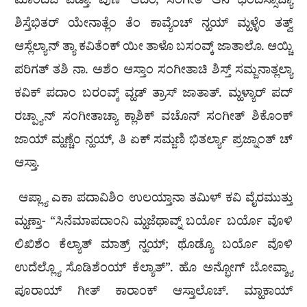
ಮಾಂದಿಜೆ ಪಡ್ತಾ. ಪುಣ್ ಆದಿಂ, ಸಂಗೀತ್ ಆನಿ ಛಂದಸ್ಸಾಚ್ಯಾ
ಶಿಸ್ತೆಭಿತರ್ ಯೇನಾತ್ಲೆಂ ತೆಂ ಕಾವ್ಯೆಂಚ್ ನ್ಹಯ್ ಮ್ಹಳ್ಳೆಂ ತತ್ವ್
ಆಸ್ಲೆಲ್ಯಾನ್ ತ್ಯಾ ಕವಿತೆಂಕ್ ಯೀ ತಾಳೊ ಬಸಂವ್ಕ್ ಜಾತಾಲೊ. ಆಯ್ಚಿ
ಪರಿಗತ್ ತಶಿ ನಾ. ಅಶೆಂ ಆಸ್ತಾಂ ಸಂಗೀತಾಚಿ ಶಿಸ್ತ್ ಸಮ್ಜನಾತ್ಲಲ್ಯಾ
ಕವಿಕ್ ಪದಾಂ ಬರಂವ್ಕ್ ವ್ಹಡ್ ತ್ರಾಸ್ ಜಾತಾತ್. ಮ್ಹಳ್ಯಾರ್ ಪದ್
ರಚ್ಪ್ಯಾನ್ ಸಂಗೀತಾಚ್ಯಾ ಕ್ಲಾಶಿಕ್ ವಚೊನ್ ಸಂಗೀತ್ ಶಿಕೊಂಕ್
ಜಾಯ್ ಮ್ಹಣ್ಚೆಂ ನ್ಹಯ್, ತಿ ಏಕ್ ಸಮ್ಜಣಿ ಭಿತರ್ಲ್ಯಾ ಪ್ರಜ್ನಾಂತ್ ಚ್
ಆಸ್ತಾ.
ಆಪ್ಲ್ಯಾ ಎಕಾ ಪದಾವಿಶಿಂ ಉಲಯ್ತಾನಾ ತಮಿಳ್ ಕವಿ ವೈರಮುತ್ತು
ಮ್ಹಣ್ತಾ- “ಸಿನೆಮಾಪದಾಂನಿ ಮ್ಹಜೆಥಾವ್ನ್ ಬರ್ಯೊ ಬರ್ಯೊ ವೊಳಿ
ಲಿಖಿಶೆಂ ಕೆಲ್ಯಾತ್ ಮಾತ್ರ್ ನ್ಹಯ್; ಥೊಡ್ಯೊ ಬರ್ಯೊ ವೊಳಿ
ಉದೆಲ್ಲ್ಯೊ ಸೊಡಿಶೆಂಯ್ ಕೆಲ್ಯಾತ್”. ಹೊ ಅನ್ಭೋಗ್ ಬೋವ್ಶ್ಯಾ
ಪೂರಾಯ್ ಗೀತ್ ಕಾರಾಂಕ್ ಆಸ್ತಾಲೊಚ್. ಮ್ಹಾಕಾಯ್