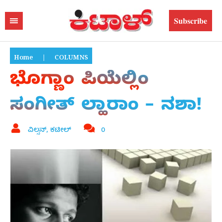
Subscribe
Home
|
COLUMNS
ಭೊಗ್ಣಾಂ ಪಿಯೆಲ್ಲಿಂ
ಸಂಗೀತ್ ಲ್ಹಾರಾಂ – ನಶಾ!
ವಿಲ್ಸನ್, ಕಟೀಲ್
0