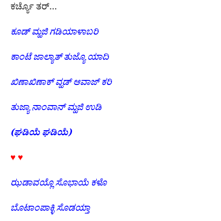
ಕರ್ಚ್ಯೊ ತರ್…
ಕೂಡ್
ಮ್ಹಜಿ
ಗಡಿಯಾಳಾಬರಿ
ಕಾಂಟೆ
ಜಾಲ್ಯಾತ್
ತುಜ್ಯೊ
ಯಾದಿ
ಖಿಣಾಖಿಣಾಕ್
ವ್ಹಡ್
ಆವಾಜ್
ಕರಿ
ತುಜ್ಯಾ
ನಾಂವಾನ್
ಮ್ಹಜಿ
ಉಡಿ
(
ಘಡಿಯೆ
ಘಡಿಯೆ
)
♥ ♥
ಝಡಾವಯ್ಲೊ
ಸೊಭಾಯೆ
ಕಳೊ
ಬೊಟಾಂಪಾಕ್ಳಿ
ಸೊಡಯ್ತಾ