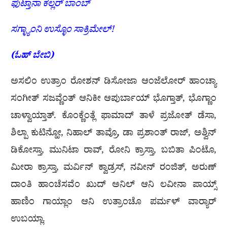
ಫುಟ್ತಾನಾ
ಕಲ್ಲರ್
ಬಾಂಬ್
ಸಗ್ಳ್ಯಾಂನಿ
ಉಸ್ಳೊಂ
ಸಾಕ್ರಿಮೇಲ್
!
(
ಓಹ್
ಬೇಬಿ
)
ಅಸಲಿಂ ಉತ್ರಾಂ ರೋಶನ್ ಡಿಸೋಜಾ ಆಂಜೆಲೋರ್ ಹಾಂಚ್ಯಾ
ಸಂಗೀತ್ ಸಜವ್ಣೆಂತ್ ಆನಿಕೀ ಆಪುರ್ಬಾಯ್ ಭೊಗ್ತಾತ್, ಭೊಗ್ಣಾಂ
ಚಾಳ್ವಾಯ್ತಾತ್. ಕೊಂಕ್ಣೆಂತ್ಲೆ ಫಾಮಾದ್ ತಾಳೆ ಪ್ರಜೋತ್ ಡೆಸಾ,
ಶಿಲ್ಪಾ ಕುಟಿನ್ಹೋ, ನಿಹಾಲ್ ತಾವ್ರೊ, ಡಾ ಪ್ರಶಾಂತ್ ರಾಜ್, ಅಶ್ವಿನ್
ಡಿಕೋಸ್ತಾ, ಮುನಿಟಾ ರಾವ್, ರೋನಿ ಕ್ರಾಸ್ತಾ, ಬಬಿತಾ ಪಿಂಟೊ,
ಮೀರಾ ಕ್ರಾಸ್ತಾ, ಮರ್ವಿನ್ ಕ್ವಾಡ್ರಸ್, ನವೀನ್ ರಂಜಿತ್, ಅರುಣ್
ದಾಂತಿ ಹಾಂಚೆಸವೆಂ ಖುದ್ ಅನಿಲ್ ಆನಿ ಲವೀನಾ ಪಾಯ್ಸ್
ಹಾಣಿಂ ಗಾಯ್ಲಾಂ ಆನಿ ಉತ್ರಾಂಚೊ ಪರ್ಮಳ್ ವಾರ‍್ಯಾರ್
ಉಬಯ್ಲಾ.