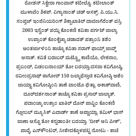
ರೋಶನ್ ಸಿಕ್ವೇರಾ ಗಾಂವಾನ್ ಕಟೀಲ್ಚೊ. ಕಟೀಲಾಂತ್
ಮುಳಾವೆಂ ಶಿಕಪ್. ವಿಗ್ಯಾನಾಂತ್ ಚಡ್ ಆಸಕ್ತ್. ಪಿ.ಯು.ಸಿ.
ಸಂಪ್ತಚ್ ಇಂಜಿನಿಯರಿಂಗ್ ಶಿಕ್ಪಾಖಾತಿರ್ ದಾವಣಗೆರೆಂತ್ ವಸ್ತಿ.
2003 ಇಸ್ವೆಂತ್ ಪಯ್ಲಿ ಕೊಂಕಣಿ ಕವಿತಾ ಪರ್ಗಟ್ ಜಾಲ್ಯಾ
ಉಪ್ರಾಂತ್ ಕೊಂಕ್ಣೆಚ್ಯಾ ಚಡಾವತ್ ಪತ್ರಾಂನಿ ತಶೆಂ
ಅಂತರ್ಜಾಳಿಂನಿ ತಾಚ್ಯೊ ಕವಿತಾ ಸರಾಗ್ ಫಾಯ್ಸ್ ಜಾವ್ನ್
ಆಸಾತ್. ಕವಿತೆ ಬರಾಬರ್ ಮಟ್ವ್ಯೊ ಕಾಣಿಯೊ, ಲೇಕನಾಂ,
ಪ್ರಬಂದ್, ವಿಡಂಬನಾಂಯ್ ತೋ ಬರಯ್ತಾ.ದಸರಾ ಕವಿಗೋಷ್ಠಿ,
ರವೀಂದ್ರನಾಥ್ ಠಾಗೋರ್ 150 ಜಲ್ಮಾಫೆಸ್ತಾಚಿ ಕವಿಗೋಷ್ಠಿ ಅಶೆಂ
ಜಾಯ್ತ್ಯಾ ಕವಿಗೋಷ್ಠಿಂನಿ ತಾಣೆ ವಾಂಟೊ ಘೆತ್ಲಾ. ಆಕಾಶ್‌ವಾಣಿ,
ದೂರ್‌ದರ್ಶನಾಂತ್ ತಾಚ್ಯೊ ಕವಿತಾ ಪ್ರಸಾರ್ ಜಾಲ್ಯಾತ್.
ಪದಾಂಚ್ಯಾ ಉತ್ರಾಂ ಖಾತಿರ್ ದೊನ್ ಪಾವ್ಟಿಂ ಕೊಂಕಣಿ
ಗ್ಲೋಬಲ್ ಮ್ಯೂಸಿಕ್ ಎವಾರ್ಡ್ ತಾಣೆ ಆಪ್ಣಾಯ್ಲಾ. ತಮಿಳ್ ಭಾಸ್
ಜಾಣಾ ಆಸ್ಚೊ ತೋ ಕನ್ನಡಾಂತೀ ಬರಯ್ತಾ. 'ದೀಕ್ ಆನಿ ಪೀಕ್’,
ಪಾವ್ಳೆ, ಎನ್‌ಕೌಂಟರ್, ನೀಶೇದಕ್ಕೊಳಪಟ್ಟ ನೋಟು - ತಾಚೆ