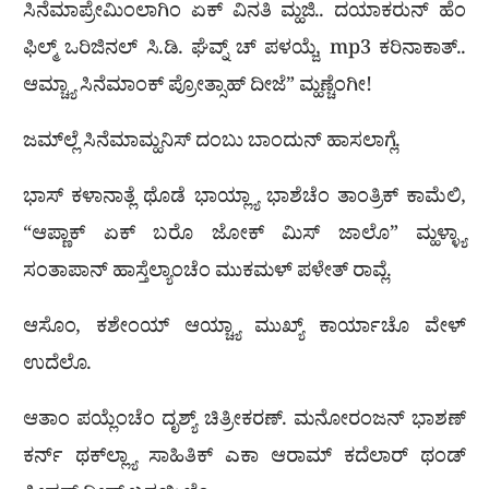
ಸಿನೆಮಾಪ್ರೇಮಿಂಲಾಗಿಂ ಏಕ್ ವಿನತಿ ಮ್ಹಜಿ.. ದಯಾಕರುನ್ ಹೆಂ
ಫಿಲ್ಮ್ ಒರಿಜಿನಲ್ ಸಿ.ಡಿ. ಘೆವ್ನ್ ಚ್ ಪಳಯ್ಜೆ, mp3 ಕರಿನಾಕಾತ್..
ಆಮ್ಚ್ಯಾ ಸಿನೆಮಾಂಕ್ ಪ್ರೋತ್ಸಾಹ್ ದೀಜೆ” ಮ್ಹಣ್ಚೆಂಗೀ!
ಜಮ್‍ಲ್ಲೆ ಸಿನೆಮಾಮ್ಹನಿಸ್ ದಂಬು ಬಾಂದುನ್ ಹಾಸಲಾಗ್ಲೆ.
ಭಾಸ್ ಕಳಾನಾತ್ಲೆ ಥೊಡೆ ಭಾಯ್ಲ್ಯಾ ಭಾಶೆಚೆಂ ತಾಂತ್ರಿಕ್ ಕಾಮೆಲಿ,
“ಆಪ್ಣಾಕ್ ಏಕ್ ಬರೊ ಜೋಕ್ ಮಿಸ್ ಜಾಲೊ” ಮ್ಹಳ್ಳ್ಯಾ
ಸಂತಾಪಾನ್ ಹಾಸ್ತೆಲ್ಯಾಂಚೆಂ ಮುಕಮಳ್ ಪಳೇತ್ ರಾವ್ಲೆ.
ಆಸೊಂ, ಕಶೇಂಯ್ ಆಯ್ಚ್ಯಾ ಮುಖ್ಯ್ ಕಾರ್ಯಾಚೊ ವೇಳ್
ಉದೆಲೊ.
ಆತಾಂ ಪಯ್ಲೆಂಚೆಂ ದೃಶ್ಯ್ ಚಿತ್ರೀಕರಣ್. ಮನೋರಂಜನ್ ಭಾಶಣ್
ಕರ್ನ್ ಥಕ್‍ಲ್ಲ್ಯಾ ಸಾಹಿತಿಕ್ ಎಕಾ ಆರಾಮ್ ಕದೆಲಾರ್ ಥಂಡ್