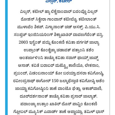
ವಿಲ್ಸನ್, ಕಟೀಲ್
ವಿಲ್ಸನ್, ಕಟೀಲ್ ಹ್ಯಾ ಲಿಕ್ಣೆನಾಂವಾರ್ ಬರಂವ್ಚೊ ವಿಲ್ಸನ್
ರೋಶನ್ ಸಿಕ್ವೇರಾ ಗಾಂವಾನ್ ಕಟೀಲ್ಚೊ. ಕಟೀಲಾಂತ್
ಮುಳಾವೆಂ ಶಿಕಪ್. ವಿಗ್ಯಾನಾಂತ್ ಚಡ್ ಆಸಕ್ತ್. ಪಿ.ಯು.ಸಿ.
ಸಂಪ್ತಚ್ ಇಂಜಿನಿಯರಿಂಗ್ ಶಿಕ್ಪಾಖಾತಿರ್ ದಾವಣಗೆರೆಂತ್ ವಸ್ತಿ.
2003 ಇಸ್ವೆಂತ್ ಪಯ್ಲಿ ಕೊಂಕಣಿ ಕವಿತಾ ಪರ್ಗಟ್ ಜಾಲ್ಯಾ
ಉಪ್ರಾಂತ್ ಕೊಂಕ್ಣೆಚ್ಯಾ ಚಡಾವತ್ ಪತ್ರಾಂನಿ ತಶೆಂ
ಅಂತರ್ಜಾಳಿಂನಿ ತಾಚ್ಯೊ ಕವಿತಾ ಸರಾಗ್ ಫಾಯ್ಸ್ ಜಾವ್ನ್
ಆಸಾತ್. ಕವಿತೆ ಬರಾಬರ್ ಮಟ್ವ್ಯೊ ಕಾಣಿಯೊ, ಲೇಕನಾಂ,
ಪ್ರಬಂದ್, ವಿಡಂಬನಾಂಯ್ ತೋ ಬರಯ್ತಾ.ದಸರಾ ಕವಿಗೋಷ್ಠಿ,
ರವೀಂದ್ರನಾಥ್ ಠಾಗೋರ್ 150 ಜಲ್ಮಾಫೆಸ್ತಾಚಿ ಕವಿಗೋಷ್ಠಿ ಅಶೆಂ
ಜಾಯ್ತ್ಯಾ ಕವಿಗೋಷ್ಠಿಂನಿ ತಾಣೆ ವಾಂಟೊ ಘೆತ್ಲಾ. ಆಕಾಶ್‌ವಾಣಿ,
ದೂರ್‌ದರ್ಶನಾಂತ್ ತಾಚ್ಯೊ ಕವಿತಾ ಪ್ರಸಾರ್ ಜಾಲ್ಯಾತ್.
ಪದಾಂಚ್ಯಾ ಉತ್ರಾಂ ಖಾತಿರ್ ದೊನ್ ಪಾವ್ಟಿಂ ಕೊಂಕಣಿ
ಗ್ಲೋಬಲ್ ಮ್ಯೂಸಿಕ್ ಎವಾರ್ಡ್ ತಾಣೆ ಆಪ್ಣಾಯ್ಲಾ. ತಮಿಳ್ ಭಾಸ್