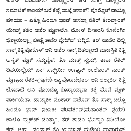
ಕುಡಿನ್ ಪರಿವರ್ತನ್ ಜಾಲ್ಲ್ಯಾಂನಿ ಆನಿ ಸಾಕ್ಸ್ ದಿಲ್ಲ್ಯಾಂನಿ
ಸಮಾಜೆಕ್ ಕಾಂಯ್ ಬರೆ ಕೆಲ್ಲೆ ದಾಖ್ಲೆ ಆಸಾತ್? ಪೊರ‍್ಚೊಚ್ ದಾಖ್ಲೊ
ಪಳಯಾ – ಎಕ್ಲೊ ಹಿಂದೂ ಭಾವ್ ಅಸಲ್ಯಾ ರೆತಿರ್ ಕೇಂದ್ರಾಂತ್
ಯೇವ್ನ್ ತಶೆಂ ಅಶೆಂ ಮ್ಹಣಾಲೊ. ದೋನ್ ದಿಸಾಂನಿ ಕೊಣೆಂಗೀ
ಭೆಶ್ಟಾಯಿಲ್ಲ್ಯಾ ಕೂಡ್ಲೆ ತಾಣೆಂ ಪ್ಲೇಟ್‌ಚ್ ಬದ್ಲಿಲಿ. ತರ್ ಹಾಣೆಂ ದಿಲ್ಲಿ
ಸಾಕ್ಸ್ ಕಿತ್ಲಿ ಪೊಕೊಳ್ ಆನಿ ಅಶೆಂ ಸಾಕ್ಸ್ ದಿತಲ್ಯಾಂಚಿ ಮನಾಸ್ತಿತಿ ಕಿತ್ಲಿ
ಅಸ್ಕತ್ ಮ್ಹಣ್ ಸಮ್ಜವ್ಯೆತ್. ತೊ ಮಾತ್ರ್ ನ್ಹಯ್, ತಾಕಾ ರೆತಿರ್
ದಿವಯಿಲ್ಲೆಯ್ ಏಕ್ ಸಬ್ದ್‌ಯೀ ಉಗ್ತ್ಯಾನ್ ಉಲೊಂಕ್ ನಾಂತ್
ಮ್ಹಣ್ತಾನಾ ರೆತಿರಿಸ್ತ್ ಇಗರ್ಜೆಚ್ಯಾ ವೊಣದೆಭಿತರ್ ಆನಿ ಆಲ್ತಾರಿರ್ ಕಿತ್ಲೆ
ಬೊಬಾಟೆ ಆನಿ ವೊಣದ್ಯೊ ಕೊಸ್ಳಾಯ್ತಾನಾ ಕಿತ್ಲೆ ಮೊನೆ ಮ್ಹಣ್
ಪಾರ್ಕಿಯೆತಾ. ಹಾಚ್ಯಾಕೀ ಮುಕಾರ್ ವಚೊನ್ ತೊ ಸಾಕ್ಸ್ ದಿಲ್ಲೊ
ಹಿಂದೂ ಭಾವ್ ನಿಜಾಕೀ ಪರಿವರ್ತನ್(ಮತಾಂತರ್ ನ್ಹಯ್)
ಜಾಲೊ ಮ್ಹಣ್‌ಚ್ ಚಿಂತ್ಯಾಂ, ತರ್ ತಾಚಿಂ ಭೊಗ್ಣಾಂ ವಿಡಿಯೋ
ಕರ‍್ನ್, ಆಪ್ಲ್ಯಾ ದಂದ್ಯಾಕ್ ತೆಂ ಜಾಯ್ರಾತ್ ಮ್ಹಳ್ಳೆಬರಿ ವಾಪಾರುನ್