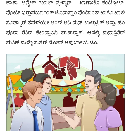
ಜಾತಾ. ಆನ್ಯೇಕ್ ಗಜಾಲ್ ಮ್ಹಳ್ಯಾರ್ – ಖಾಣಾಚೊ ಕಂಟ್ರೋಲ್.
ಪೋಟ್ ಭರ‍್ತಾಪರ್ಯಾಂತ್ ಜೆವಿನಾಸ್ತಾಂ ಪೊಟಾಂತ್ ಜಾಗೊ ಖಾಲಿ
ಸೊಡ್ಲ್ಯಾರ್ ತವಳ್‌ಯೀ ಆಂಗ್ ಆನಿ ಮನ್ ಉಲ್ಲಾಸಿತ್ ಆಸ್ತಾ. ಹೆಂ
ಪೂರಾ ರೆತಿರ್ ಕೇಂದ್ರಾಂನಿ ವಾಪಾರ‍್ತಾತ್. ಅಸಲ್ಯೆ ಮನಾಸ್ತಿತೆರ್
ಮತಿಕ್ ಮೆಳ್ಚೊ ಸುಶೆಗ್ ಬೋವ್ ಆಪುರ್ಬಾಯೆಚೊ.