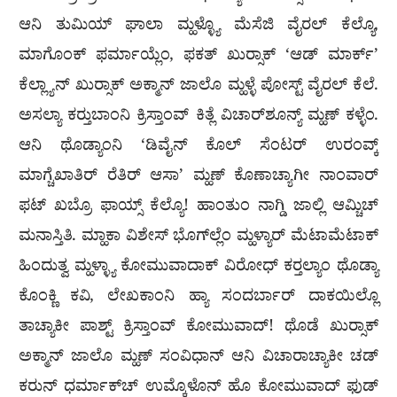
ಆನಿ ತುಮಿಯ್ ಘಾಲಾ ಮ್ಹಳ್ಳ್ಯೊ ಮೆಸೆಜಿ ವೈರಲ್ ಕೆಲ್ಯೊ,
ಮಾಗೊಂಕ್ ಫರ್ಮಾಯ್ಲೆಂ, ಫಕತ್ ಖುರ‍್ಸಾಕ್ ‘ಆಡ್ ಮಾರ್ಕ್’
ಕೆಲ್ಲ್ಯಾನ್ ಖುರ‍್ಸಾಕ್ ಅಕ್ಮಾನ್ ಜಾಲೊ ಮ್ಹಳ್ಳೆ ಪೋಸ್ಟ್ ವೈರಲ್ ಕೆಲೆ.
ಅಸಲ್ಯಾ ಕರ‍್ತುಬಾಂನಿ ಕ್ರಿಸ್ತಾಂವ್ ಕಿತ್ಲೆ ವಿಚಾರ್‌ಶೂನ್ಯ್ ಮ್ಹಣ್ ಕಳ್ಳೆಂ.
ಆನಿ ಥೊಡ್ಯಾಂನಿ ‘ಡಿವೈನ್ ಕೊಲ್ ಸೆಂಟರ್ ಉರಂವ್ಕ್
ಮಾಗ್ಚೆಖಾತಿರ್ ರೆತಿರ್ ಆಸಾ’ ಮ್ಹಣ್ ಕೊಣಾಚ್ಯಾಗೀ ನಾಂವಾರ್
ಫಟ್ ಖಬ್ರೊ ಫಾಯ್ಸ್ ಕೆಲ್ಯೊ! ಹಾಂತುಂ ನಾಗ್ಡಿ ಜಾಲ್ಲಿ ಆಮ್ಚಿಚ್
ಮನಾಸ್ತಿತಿ. ಮ್ಹಾಕಾ ವಿಶೇಸ್ ಭೊಗ್‌ಲ್ಲೆಂ ಮ್ಹಳ್ಯಾರ್ ಮೆಟಾಮೆಟಾಕ್
ಹಿಂದುತ್ವ ಮ್ಹಳ್ಳ್ಯಾ ಕೋಮುವಾದಾಕ್ ವಿರೋಧ್ ಕರ‍್ತಲ್ಯಾಂ ಥೊಡ್ಯಾ
ಕೊಂಕ್ಣಿ ಕವಿ, ಲೇಖಕಾಂನಿ ಹ್ಯಾ ಸಂದರ್ಬಾರ್ ದಾಕಯಿಲ್ಲೊ
ತಾಚ್ಯಾಕೀ ಪಾಶ್ಟ್ ಕ್ರಿಸ್ತಾಂವ್ ಕೋಮುವಾದ್! ಥೊಡೆ ಖುರ‍್ಸಾಕ್
ಅಕ್ಮಾನ್ ಜಾಲೊ ಮ್ಹಣ್ ಸಂವಿಧಾನ್ ಆನಿ ವಿಚಾರಾಚ್ಯಾಕೀ ಚಡ್
ಕರುನ್ ಧರ್ಮಾಕ್‌ಚ್ ಉಮ್ಕೊಳೊನ್ ಹೊ ಕೋಮುವಾದ್ ಫುಡ್