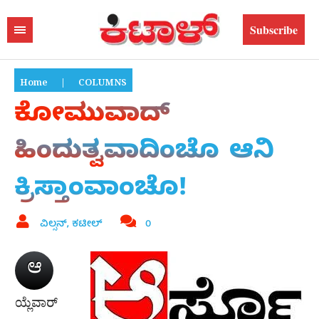
Subscribe
Home
|
COLUMNS
ಕೋಮುವಾದ್
ಹಿಂದುತ್ವವಾದಿಂಚೊ ಆನಿ
ಕ್ರಿಸ್ತಾಂವಾಂಚೊ!
ವಿಲ್ಸನ್, ಕಟೀಲ್
0
ಆ
ಯ್ಲೆವಾರ್