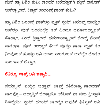
ಪುಣ್ ಹ್ಯಾ ವಿಶಿಂ ತುಮಿ ಕಾಂಯ್ ಬರಯ್ತಾತ್‌ಗಿ ಮ್ಹಣ್ ರಾಕೊನ್
ಆಸ್‌ಲ್ಲ್ಯಾಂವ್. ಕಿತ್ಯಾಕ್ ಉಲಂವ್ಕ್ ನಾಂತ್ ತುಮಿ?
ಹ್ಯಾ ವಿಶಿಂ ಬರಂವ್ಕ್ ನಾತ್‌ಲ್ಲೆಂ ಮ್ಹಣ್ ನ್ಹಯ್, ಬರಂವ್ಕ್ ಜಾಯ್ತೆಂ
ಆಸ್‌ಲ್ಲೆಂ. ಪುಣ್ ಬರಯಿಲ್ಲೆಂ ತರ್ ಹಿಂದೂ ಧರ್ಮಾಂದ್ಳ್ಯಾಂಕ್
ಸೊಡ್ಯಾಂ, ಖುದ್ ಕ್ರಿಸ್ತಾಂವ್ ಧರ್ಮಾಂದ್ಳ್ಯಾಂಕ್ ಜಿರವ್ನ್ ಘೆಂವ್ಕ್
ಜಾತೆಂನಾ. ಪುಣ್ ಉಜ್ಯಾಕ್ ತೇಲ್ ವೊತ್ಚೆಂ ನಾಕಾ ಮ್ಹಣ್ ತೆಂ
ನಿಂವೊಂಕ್ ಸೊಡ್ಲೆಂ ಆನಿ ಆತಾಂ ಸಾಂಗೊಂಕ್ ಆಸ್‌ಲ್ಲೆಂ ಥೊಡೆಂ
ಹಾಂಗಾಸರ್ ಲಿಖ್ತಾಂ.
ರೆತಿರ‍್ಯೊ, ಸಾಕ್ಸ್ ಆನಿ ಇತ್ಯಾದಿ…
ಪಯ್ಲ್ಯಾನ್ ಪಯ್ಲೆಂ ಚಡ್ತಾವ್ ಜಾವ್ನ್ ರೆತಿರೆಂಚ್ಯಾ ನಾಂವಾನ್
ಜಾಂವ್ಚೊ – ಆಧ್ಯಾತ್ಮಿಕ್ ಚಿಂತ್ಪಾಚೊ ಆಟೊವ್ ವಾ ಜೆಜು ಕ್ರೀಸ್ತಾಚಿ
ಶಿಕವ್ಣ್‌ಯೀ ನ್ಹಯ್. ಥಂಯ್ ಜಾಂವ್ಚೆಂ ಆಪುಟ್ ಫಿತಿಸ್ಪಣ್ ಆನಿ