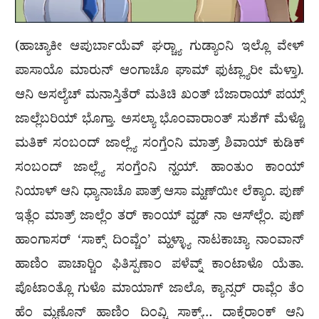
(ಹಾಚ್ಯಾಕೀ ಆಪುರ್ಬಾಯೆವ್ ಘರ‍್ಚ್ಯಾ ಗುಡ್ಯಾಂನಿ ಇಲ್ಲೊ ವೇಳ್
ಪಾಸಾಯೊ ಮಾರುನ್ ಆಂಗಾಚೊ ಘಾಮ್ ಫುಟ್ಲ್ಯಾರೀ ಮೆಳ್ತಾ).
ಆನಿ ಅಸಲ್ಯೆಚ್ ಮನಾಸ್ತಿತೆರ್ ಮತಿಚಿ ಖಂತ್ ಬೆಜಾರಾಯ್ ಪಯ್ಸ್
ಜಾಲ್ಲೆಬರಿಯ್ ಭೊಗ್ತಾ. ಅಸಲ್ಯಾ ಭೊಂವಾರಾಂತ್ ಸುಶೆಗ್ ಮೆಳ್ಚೊ
ಮತಿಕ್ ಸಂಬಂದ್ ಜಾಲ್ಲ್ಯೆ ಸಂಗ್ತೆಂನಿ ಮಾತ್ರ್ ಶಿವಾಯ್ ಕುಡಿಕ್
ಸಂಬಂದ್ ಜಾಲ್ಲ್ಯೆ ಸಂಗ್ತೆಂನಿ ನ್ಹಯ್. ಹಾಂತುಂ ಕಾಂಯ್
ನಿಯಾಳ್ ಆನಿ ಧ್ಯಾನಾಚೊ ಪಾತ್ರ್ ಆಸಾ ಮ್ಹಣ್‌ಯೀ ಲೆಕ್ಯಾಂ. ಪುಣ್
ಇತ್ಲೆಂ ಮಾತ್ರ್ ಜಾಲ್ಲೆಂ ತರ್ ಕಾಂಯ್ ವ್ಹಡ್ ನಾ ಆಸ್‌ಲ್ಲೆಂ. ಪುಣ್
ಹಾಂಗಾಸರ್ ‘ಸಾಕ್ಸ್ ದಿಂವ್ಚೆಂ’ ಮ್ಹಳ್ಳ್ಯಾ ನಾಟಕಾಚ್ಯಾ ನಾಂವಾನ್
ಹಾಣಿಂ ಪಾಚಾರ‍್ಚಿಂ ಫಿತಿಸ್ಪಣಾಂ ಪಳೆವ್ನ್ ಕಾಂಟಾಳೊ ಯೆತಾ.
ಪೊಟಾಂತ್ಲೊ ಗುಳೊ ಮಾಯಾಗ್ ಜಾಲೊ, ಕ್ಯಾನ್ಸರ್ ರಾವ್ಲೆಂ ತೆಂ
ಹೆಂ ಮ್ಹಣೊನ್ ಹಾಣಿಂ ದಿಂವ್ಚಿ ಸಾಕ್ಸ್… ದಾಕ್ತೆರಾಂಕ್ ಆನಿ