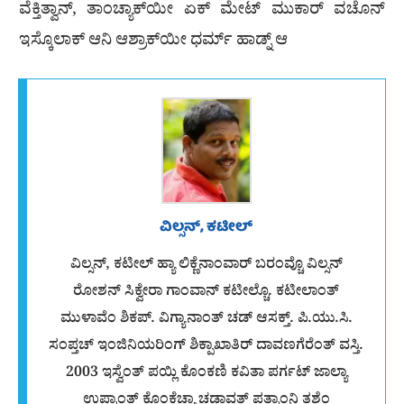
ವೆಕ್ತಿತ್ವಾನ್, ತಾಂಚ್ಯಾಕ್‌ಯೀ ಏಕ್ ಮೇಟ್ ಮುಕಾರ್ ವಚೊನ್
ಇಸ್ಕೊಲಾಕ್ ಆನಿ ಆಶ್ರಾಕ್‌ಯೀ ಧರ್ಮ್ ಹಾಡ್ನ್ ಆ
ವಿಲ್ಸನ್, ಕಟೀಲ್
ವಿಲ್ಸನ್, ಕಟೀಲ್ ಹ್ಯಾ ಲಿಕ್ಣೆನಾಂವಾರ್ ಬರಂವ್ಚೊ ವಿಲ್ಸನ್
ರೋಶನ್ ಸಿಕ್ವೇರಾ ಗಾಂವಾನ್ ಕಟೀಲ್ಚೊ. ಕಟೀಲಾಂತ್
ಮುಳಾವೆಂ ಶಿಕಪ್. ವಿಗ್ಯಾನಾಂತ್ ಚಡ್ ಆಸಕ್ತ್. ಪಿ.ಯು.ಸಿ.
ಸಂಪ್ತಚ್ ಇಂಜಿನಿಯರಿಂಗ್ ಶಿಕ್ಪಾಖಾತಿರ್ ದಾವಣಗೆರೆಂತ್ ವಸ್ತಿ.
2003 ಇಸ್ವೆಂತ್ ಪಯ್ಲಿ ಕೊಂಕಣಿ ಕವಿತಾ ಪರ್ಗಟ್ ಜಾಲ್ಯಾ
ಉಪ್ರಾಂತ್ ಕೊಂಕ್ಣೆಚ್ಯಾ ಚಡಾವತ್ ಪತ್ರಾಂನಿ ತಶೆಂ