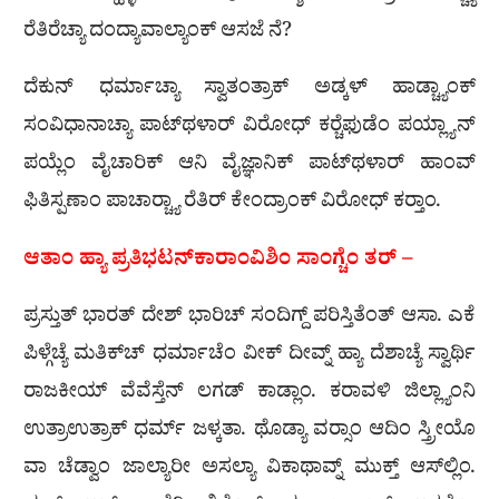
ರೆತಿರೆಚ್ಯಾ ದಂದ್ಯಾವಾಲ್ಯಾಂಕ್ ಆಸಜೆ ನೆ?
ದೆಕುನ್ ಧರ್ಮಾಚ್ಯಾ ಸ್ವಾತಂತ್ರಾಕ್ ಅಡ್ಕಳ್ ಹಾಡ್ಚ್ಯಾಂಕ್
ಸಂವಿಧಾನಾಚ್ಯಾ ಪಾಟ್‌ಥಳಾರ್ ವಿರೋಧ್ ಕರ‍್ಚೆಫುಡೆಂ ಪಯ್ಲ್ಯಾನ್
ಪಯ್ಲೆಂ ವೈಚಾರಿಕ್ ಆನಿ ವೈಜ್ಞಾನಿಕ್ ಪಾಟ್‌ಥಳಾರ್ ಹಾಂವ್
ಫಿತಿಸ್ಪಣಾಂ ಪಾಚಾರ‍್ಚ್ಯಾ ರೆತಿರ್ ಕೇಂದ್ರಾಂಕ್ ವಿರೋಧ್ ಕರ‍್ತಾಂ.
ಆತಾಂ ಹ್ಯಾ ಪ್ರತಿಭಟನ್‌ಕಾರಾಂವಿಶಿಂ ಸಾಂಗ್ಚೆಂ ತರ್ –
ಪ್ರಸ್ತುತ್ ಭಾರತ್ ದೇಶ್ ಭಾರಿಚ್ ಸಂದಿಗ್ದ್ ಪರಿಸ್ತಿತೆಂತ್ ಆಸಾ. ಎಕೆ
ಪಿಳ್ಗೆಚ್ಯೆ ಮತಿಕ್‌ಚ್ ಧರ್ಮಾಚೆಂ ವೀಕ್ ದೀವ್ನ್ ಹ್ಯಾ ದೆಶಾಚ್ಯೆ ಸ್ವಾರ್ಥಿ
ರಾಜಕೀಯ್ ವೆವೆಸ್ತೆನ್ ಲಗಡ್ ಕಾಡ್ಲಾಂ. ಕರಾವಳಿ ಜಿಲ್ಲ್ಯಾಂನಿ
ಉತ್ರಾಉತ್ರಾಕ್ ಧರ್ಮ್ ಜಳ್ಕತಾ. ಥೊಡ್ಯಾ ವರ‍್ಸಾಂ ಆದಿಂ ಸ್ತ್ರೀಯೊ
ವಾ ಚೆಡ್ವಾಂ ಜಾಲ್ಯಾರೀ ಅಸಲ್ಯಾ ವಿಕಾಥಾವ್ನ್ ಮುಕ್ತ್ ಆಸ್‌ಲ್ಲಿಂ.