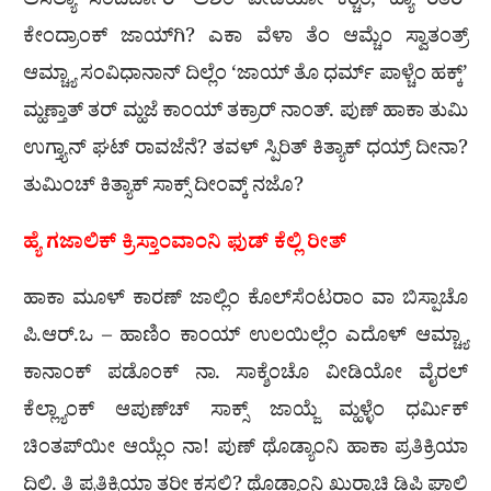
ಅಸಲ್ಯಾ ಸಂದರ್ಬಾರ್ ಅಶೆಂ ವೀಡಿಯೋ ಕರ‍್ಚೆಂ, ಹ್ಯಾ ರೆತಿರ್
ಕೇಂದ್ರಾಂಕ್ ಜಾಯ್‌ಗಿ? ಎಕಾ ವೆಳಾ ತೆಂ ಆಮ್ಚೆಂ ಸ್ವಾತಂತ್ರ್
ಆಮ್ಚ್ಯಾ ಸಂವಿಧಾನಾನ್ ದಿಲ್ಲೆಂ ‘ಜಾಯ್ ತೊ ಧರ್ಮ್ ಪಾಳ್ಚೆಂ ಹಕ್ಕ್’
ಮ್ಹಣ್ತಾತ್ ತರ್ ಮ್ಹಜೆ ಕಾಂಯ್ ತಕ್ರಾರ್ ನಾಂತ್. ಪುಣ್ ಹಾಕಾ ತುಮಿ
ಉಗ್ತ್ಯಾನ್ ಘಟ್ ರಾವಜೆನೆ? ತವಳ್ ಸ್ಪಿರಿತ್ ಕಿತ್ಯಾಕ್ ಧಯ್ರ್ ದೀನಾ?
ತುಮಿಂಚ್ ಕಿತ್ಯಾಕ್ ಸಾಕ್ಸ್ ದೀಂವ್ಕ್ ನಜೊ?
ಹ್ಯೆ ಗಜಾಲಿಕ್ ಕ್ರಿಸ್ತಾಂವಾಂನಿ ಫುಡ್ ಕೆಲ್ಲಿ ರೀತ್
ಹಾಕಾ ಮೂಳ್ ಕಾರಣ್ ಜಾಲ್ಲಿಂ ಕೊಲ್‌ಸೆಂಟರಾಂ ವಾ ಬಿಸ್ಪಾಚೊ
ಪಿ.ಆರ್.ಒ – ಹಾಣಿಂ ಕಾಂಯ್ ಉಲಯಿಲ್ಲೆಂ ಎದೊಳ್ ಆಮ್ಚ್ಯಾ
ಕಾನಾಂಕ್ ಪಡೊಂಕ್ ನಾ. ಸಾಕ್ಶೆಂಚೊ ವೀಡಿಯೋ ವೈರಲ್
ಕೆಲ್ಲ್ಯಾಂಕ್ ಆಪುಣ್‌ಚ್ ಸಾಕ್ಸ್ ಜಾಯ್ಜೆ ಮ್ಹಳ್ಳೆಂ ಧರ್ಮಿಕ್
ಚಿಂತಪ್‌ಯೀ ಆಯ್ಲೆಂ ನಾ! ಪುಣ್ ಥೊಡ್ಯಾಂನಿ ಹಾಕಾ ಪ್ರತಿಕ್ರಿಯಾ
ದಿಲಿ. ತಿ ಪ್ರತಿಕ್ರಿಯಾ ತರೀ ಕಸಲಿ? ಥೊಡ್ಯಾಂನಿ ಖುರ‍್ಸಾಚಿ ಡಿಪಿ ಘಾಲಿ