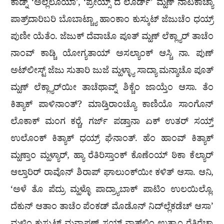
ಕಾಡ್ನ್ ‘ಅಲ್ಲೆಲೂಯಾ’, ‘ಪ್ರೇಯ್ಸ್ ದ ಲೊರ್ಡ್’ ಮ್ಹಣ್ ನಾಟಕಾಚ್ಯಾ
ಪಾತ್ರ್‌ದಾರಿಬರಿ ಬೊಬಾಟ್ಚ್ಯಾ ಹಾಂಕಾಂ ಕುಸ್ಕುಟ್ ಜೆಜುಚೆಂ ಧಯ್ರ್
ಪುಣೀ ಯೆತೆಂ. ಜೆಜುಕ್ ದೆವಾಚೊ ಪೂತ್ ಮ್ಹಣ್ ಲೆಕ್ಲ್ಯಾರ್ ತಾಚೆಂ
ನಾಂವ್ ಕಾಡ್ಚಿ ಯೋಗ್ಯತಾಯ್ ಅಸಲ್ಯಾಂಕ್ ಆಸ್ಚಿ ನಾ. ಪುಣ್
ಅಟ್‌ಲೀಸ್ಟ್ ಜೆಜು ಸುತಾರಿ ಜುಜೆ ಮ್ಹಳ್ಳ್ಯಾ ಸಾದ್ಯಾ ಮನ್ಶಾಚೊ ಪೂತ್
ಮ್ಹಣ್ ಲೆಕ್ಲ್ಯಾರ್‌ಯೀ ತಾಚೆಥಾವ್ನ್ ಶಿಕ್ಚೆಂ ಜಾಯ್ತೆಂ ಆಸಾ. ತೆಂ
ಕಿತ್ಯಾಕ್ ಪಾಳಿನಾಂತ್? ಮಾಡ್ತಿರಾಂಚ್ಯೊ ಕಾಣಿಯೊ ಸಾಂಗೊನ್
ಲೊಕಾಕ್ ಮಂಗ ಕರ‍್ಚೆ, ಗರ್ಜ್ ಪಡ್ತಾನಾ ಏಕ್ ಉತರ್ ಸಯ್ತ್
ಉಲೊಂಕ್ ಕಿತ್ಯಾಕ್ ಧಯ್ರ್ ಘೆನಾಂತ್. ಹೆಂ ಹಾಂವ್ ಕಿತ್ಯಾಕ್
ಮ್ಹಣ್ತಾಂ ಮ್ಹಳ್ಯಾರ್, ಹ್ಯಾ ರೆತಿರಿಸ್ತಾಂಕ್ ಕೊಣೆಂಯ್ ಠಿಕಾ ಕೆಲ್ಯಾರ್
ಆಲ್ತಾರಿರ್ ರಾವೊನ್ ಶಿರಾಪ್ ಘಾಲುಂಕ್‌ಯೀ ಕಳಿತ್ ಆಸಾ. ಆನಿ,
‘ಅಳೆ ತೊ ಪೆದ್ರು ಮ್ಹಳ್ಳೊ ಪಾದ್ರ್ಯಾಬಾಕ್ ಪಾಟಿಂ ಉಲಯಿಲ್ಲೊ.
ದೆಕುನ್ ಆತಾಂ ತಾಚೆಂ ಪೆಂಕಡ್ ಮೊಡೊನ್ ನಿದ್‌ಲ್ಲೆಕಡೆಚ್ ಆಸಾ’