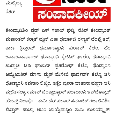
ಮುಲ್ಕಿಚ್ಯಾ
ರೆತಿರ್
ಕೇಂದ್ರಾವಿಶಿಂ ವ್ಹಡ್ ಏಕ್ ಗಜಾಲ್ ಘಡ್ಲಿ. ರೆತಿರ್ ಕೇಂದ್ರಾಂತ್
ಮತಾಂತರ್ ಕರ‍್ತಾತ್ ಮ್ಹಣ್ ಎಕಾ ಧರ್ಮಾಚೆ ರಸ್ತ್ಯಾಕ್ ದೆಂವ್ಲೆ ತರ್,
ತಾಕಾ ಕ್ರಿಸ್ತಾಂವ್ ಧರ್ಮಾಚ್ಯಾಂನಿ ಖಂಡನ್ ಕೆಲೆಂ. ಹೆಂ
ಜಾತಾಜಾತಾನಾಂಚ್ ಥೊಡ್ಯಾಂನಿ ಸ್ಟೇಟಸ್ ಘಾಲೆಂ, ಥೊಡ್ಯಾಂನಿ
ಖುರ‍್ಸಾಚಿ ಡಿಪಿ ಘಾಲುನ್ ಪ್ರತಿರೋಧ್ ಕೆಲೊ, ಥೊಡ್ಯಾಂನಿ
ಆಮ್ಚೆಖಾತಿರ್ ಮಾಗಾ ಮ್ಹಣ್ ಮೆಸೇಜಿ ಫಾರ್ವರ್ಡ್ ಕೆಲ್ಯೊ ಆನಿ
ಥೊಡ್ಯಾಂನಿ ಕವನಾಂ ಲಿಖ್ಲಿಂ. ಇತ್ಲೆಂ ಪೂರಾ ಜಾತಾನಾ ಮ್ಹಾಕಾ ಆನಿ
ಮ್ಹಜೆತಸಲ್ಯಾ ಸಮಾನ್ ಚಿಂತ್ಪಾಚ್ಯಾಂಕ್ ಸಬಾರಾಂನಿ ಇನ್‌ಬೊಕ್ಸಾರ್
ಯೇವ್ನ್ ವಿಚಾರ‍್ಲೆಂ – ತುಮಿ ಹೆರ್ ಸಬಾರ್ ಸಮಾಜಿಕ್ ಗಜಾಲಿವಿಶಿಂ
ಲಿಖ್ತಾತ್. ಹಾಚ್ಯಾ ಆದಿಂ ಜಾಯ್ತೆಪಾವ್ಟಿಂ ತುಮಿ ಉಲಯ್ಲ್ಯಾತ್.