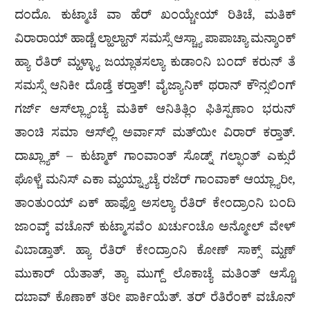
ದಂದೊ. ಕುಟ್ಮಾಚೆ ವಾ ಹೆರ್ ಖಂಯ್ಚೇಯ್ ರಿತಿಚೆ, ಮತಿಕ್
ವಿರಾರಾಯ್ ಹಾಡ್ಚೆ ಲ್ಹಾಲ್ಹಾನ್ ಸಮಸ್ಸೆ ಆಸ್ಚ್ಯಾ ಪಾಪಾಚ್ಯಾ ಮನ್ಶಾಂಕ್
ಹ್ಯಾ ರೆತಿರ್ ಮ್ಹಳ್ಳ್ಯಾ ಜಯ್ಲಾತಸಲ್ಯಾ ಕುಡಾಂನಿ ಬಂದ್ ಕರುನ್ ತೆ
ಸಮಸ್ಸೆ ಆನಿಕೀ ದೊಡ್ತೆ ಕರ‍್ತಾತ್! ವೈಜ್ಯಾನಿಕ್ ಥರಾನ್ ಕೌನ್ಸಲಿಂಗ್
ಗರ್ಜ್ ಆಸ್‌ಲ್ಲ್ಯಾಂಚ್ಯೆ ಮತಿಕ್ ಆನಿತಿತ್ಲಿಂ ಫಿತಿಸ್ಪಣಾಂ ಭರುನ್
ತಾಂಚಿ ಸಮಾ ಆಸ್‌ಲ್ಲಿ ಅರ್ವಾಸ್ ಮತ್‌ಯೀ ವಿರಾರ್ ಕರ‍್ತಾತ್.
ದಾಖ್ಲ್ಯಾಕ್ – ಕುಟ್ಮಾಕ್ ಗಾಂವಾಂತ್ ಸೊಡ್ನ್ ಗಲ್ಫಾಂತ್ ಎಕ್ಸುರೆ
ಘೊಳ್ಚೆ ಮನಿಸ್ ಎಕಾ ಮ್ಹಯ್ನ್ಯಾಚ್ಯೆ ರಜೆರ್ ಗಾಂವಾಕ್ ಆಯ್ಲ್ಯಾರೀ,
ತಾಂತುಂಯ್ ಏಕ್ ಹಾಫ್ತೊ ಅಸಲ್ಯಾ ರೆತಿರ್ ಕೇಂದ್ರಾಂನಿ ಬಂದಿ
ಜಾಂವ್ಕ್ ವಚೊನ್ ಕುಟ್ಮಾಸವೆಂ ಖರ್ಚುಂಚೊ ಅನ್ಮೋಲ್ ವೇಳ್
ವಿಬಾಡ್ತಾತ್. ಹ್ಯಾ ರೆತಿರ್ ಕೇಂದ್ರಾಂನಿ ಕೋಣ್ ಸಾಕ್ಸ್ ಮ್ಹಣ್
ಮುಕಾರ್ ಯೆತಾತ್, ತ್ಯಾ ಮುಗ್ದ್ ಲೊಕಾಚ್ಯೆ ಮತಿಂತ್ ಆಸ್ಚೊ
ದಬಾವ್ ಕೊಣಾಕ್ ತರೀ ಪಾರ್ಕಿಯೆತ್. ತರ್ ರೆತಿರೆಂಕ್ ವಚೊನ್