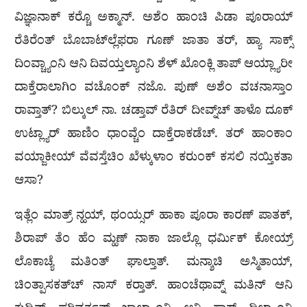
ವಿಜ್ಞಾನಾಕ್ ಕರ‍್ಚೊ ಅಕ್ಮಾನ್. ಅಶೆಂ ಹಾಂಚಿ ಪಿಡಾ ಪೂರಾಯ್
ರೆತಿರೆಂತ್ ಬೊಬಾಟ್‌ಲ್ಲೆಫರಾ ಗೂಣ್ ಜಾತಾ ತರ್, ಹ್ಯಾ ಸಾಕ್ಸ್
ದಿಂವ್ಚ್ಯಾಂನಿ ಆನಿ ದಿವಯ್ತಲ್ಯಾಂನಿ ಶೆಳ್ ಖೊಂಕ್ಲಿ ತಾಪ್ ಆಯ್ಲ್ಯಾರೀ
ದಾಕ್ತೆರಾಲಾಗಿಂ ವಚೊಂಕ್ ನಜೊ. ಪುಣ್ ಅಶೆಂ ವಚನಾಸ್ತಾಂ
ರಾವ್ತಾತ್? ಬಿಲ್ಕುಲ್ ನಾ. ಚಡ್ತಾವ್ ರೆತಿರ್ ದೀವ್ನ್‌ಚ್ ತಾಳೊ ದೂಕ್
ಉಟ್ಲ್ಯಾರ್ ಹಾಣಿಂ ಧಾಂವ್ಚೆಂ ದಾಕ್ತೆರಾಕಡೆಚ್. ತರ್ ಹಾಂಕಾಂ
ವಯ್ಜಾಕೀಯ್ ವೆವಸ್ತೆಚಿಂ ಖೆಳ್ಕುಳಾಂ ಕರುಂಕ್ ಕಸಲಿ ನಯ್ತಿಕತಾ
ಆಸಾ?
ಇತ್ಲೆಂ ಮಾತ್ರ್ ನ್ಹಯ್, ಥಂಯ್ಸರ್ ಹಾಕಾ ಪೂರಾ ಕಾರಣ್ ಪಾತಕ್,
ಶಿರಾಪ್ ತೆಂ ಹೆಂ ಮ್ಹಣ್ ನಾಕಾ ಜಾಲ್ಲೊ ಧರ್ಮಿಕ್ ಕೋಯ್ರ್
ಲೊಕಾಚ್ಯೆ ಮತಿಂತ್ ಘಾಲ್ತಾತ್. ಮನ್ಶಾಚಿ ಅಸ್ಮಿತಾಯ್,
ಚಿಂತ್ಪಾಸಕತ್‌ಚ್ ನಾಸ್ ಕರ‍್ತಾತ್. ಹಾಂಚೆಥಾವ್ನ್ ಮತಿನ್ ಆನಿ