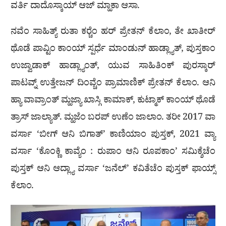
ವರ್ತಿ ದಾದೊಸ್ಕಾಯ್ ಆಜ್ ಮ್ಹಾಕಾ ಆಸಾ.
ನವೆಂ ಸಾಹಿತ್ಯ್ ರುತಾ ಕರ‍್ಚೆಂ ಹರ್ ಪ್ರೇತನ್ ಕೆಲಾಂ, ತೇ ಖಾತೀರ್
ಥೊಡೆ ಪಾವ್ಟಿಂ ಕಾಂಯ್ ಸ್ಪರ್ಧೆ ಮಾಂಡುನ್ ಹಾಡ್ಲ್ಯಾತ್, ಪುಸ್ತಕಾಂ
ಉಜ್ವಾಡಾಕ್ ಹಾಡ್ಲ್ಯಾಂತ್, ಯುವ ಸಾಹಿತಿಂಕ್ ಪುರಸ್ಕಾರ್
ಪಾಟವ್ನ್ ಉತ್ತೇಜನ್ ದಿಂವ್ಚೆಂ ಪ್ರಾಮಾಣಿಕ್ ಪ್ರೇತನ್ ಕೆಲಾಂ. ಆನಿ
ಹ್ಯಾ ವಾವ್ರಾಂತ್ ಮ್ಹಜ್ಯಾ ಖಾಸ್ಗಿ ಕಾಮಾಕ್, ಕುಟ್ಮಾಕ್ ಕಾಂಯ್ ಥೊಡೆ
ತ್ರಾಸ್ ಜಾಲ್ಯಾತ್. ಮ್ಹಜೆಂ ಬರಪ್ ಉಣೆಂ ಜಾಲಾಂ. ತರೀ 2017 ವಾ
ವರ್ಸಾ ‘ಬೀಗ್ ಆನಿ ಬಿಗಾತ್’ ಕಾಣಿಯಾಂ ಪುಸ್ತಕ್, 2021 ವ್ಯಾ
ವರ್ಸಾ ‘ಕೊಂಕ್ಣಿ ಕಾವ್ಯೆಂ : ರುಪಾಂ ಆನಿ ರೂಪಕಾಂ’ ಸಮಿಕ್ಶೆಚೆಂ
ಪುಸ್ತಕ್ ಆನಿ ಆದ್ಲ್ಯಾ ವರ್ಸಾ ‘ಜನೆಲ್’ ಕವಿತೆಚೆಂ ಪುಸ್ತಕ್ ಫಾಯ್ಸ್
ಕೆಲಾಂ.