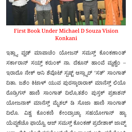
First Book Under Michael D Souza Vision
Konkani
ಇತ್ಲ್ಯಾ ವ್ಹಡ್ ಮಾಪಾಚೆಂ ಯೋಜನ್ ಸಮಸ್ತ್ ಕೊಂಕಣಾಂತ್
ಸರ್ಕಾರಾನ್ ಸಯ್ತ್ ಕರುಂಕ್ ನಾ. ದೆಕೂನ್ ಹಾಂವೆ ಮ್ಹಣ್ಚೆಂ –
ಇರಾದೊ ನೇಕ್ ಆನಿ ಶೆವೊಟ್ ಸ್ಪಷ್ಟ್ ಆಸ್ಲ್ಯಾರ್ ‘ಸತ್’ ಸಾಂಗಾತ್
ದಿತಾ. ಜಶೆಂ ಕಿಟಾಳ್ ಯುವ ಪುರಸ್ಕಾರಾರಾಕ್ ಮಾನೆಸ್ತ್ ಲಿಯೊ
ರೊಡ್ರಿಗಸ್ ಹಾಣಿ ಸಾಂಗಾತ್ ದಿಲೊ,ತಶೆಂ ಪುಸ್ತಕ್ ಪ್ರಕಾಶನ್
ಯೋಜನಾಕ್ ಮಾನೆಸ್ತ್ ಮೈಕಲ್ ಡಿ ಸೊಜಾ ಹಾಣಿ ಸಾಂಗಾತ್
ದಿಲೊ. ವಿಶ್ವ ಕೊಂಕಣಿ ಕೇಂದ್ರಾಚ್ಯಾ ಸಹಯೋಗಾನ್ ಹ್ಯಾ
ಯೆವ್ಜಣೆಚೊ ಫಾಯ್ದೊ, ಆಜ್ ಸಮಸ್ತ್ ಕೊಂಕಣ್ ಪ್ರದೇಶಾಕ್ ಜಾವ್ನ್