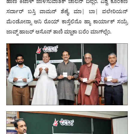
ಹಾಣಿ ಕಿಟಾಳ್ ಜಾಳಿಸುವಾತೆಕ್ ಚಾಲನ್ ದಿಲ್ಲೆಂ. ವಿಶ್ವ ಕೊಂಕಣಿ
ಸರ್ದಾರ್ ಬಸ್ತಿ ವಾಮನ್ ಶೆಣೈ, ಮಾ| ಬಾ| ವಲೇರಿಯನ್
ಮೆಂಡೋನ್ಸಾ ಆನಿ ರೊಯ್ ಕಾಸ್ತೆಲಿನೊ ಹ್ಯಾ ಕಾರ್ಯಾಕ್ ಸಯ್ರೆ
ಜಾವ್ನ್ ಹಾಜರ್ ಆಸೊನ್ ತಾಣಿ ಮ್ಹಾಕಾ ಬರೆಂ ಮಾಗ್‌ಲ್ಲೆಂ.