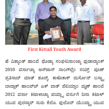
First Kittall Youth Award
ಹೆ ವಿಶ್ಯಾಂತ್ ಹಾಂವೆ ಥೊಡ್ಯಾ ಸಂಘಟನಾಂಚ್ಯಾ ಫುಡಾರ‍್ಯಾಂಕ್
2010 ವರ್ಸಾಚ್ಯಾ ಆಸ್‌ಪಾಸ್ ಸಾಂಗ್‌ಲ್ಲೆಂ ಸಯ್ತ್. ಪೂಣ್
ಪ್ರತಿಸಾದ್ ಮಾತ್ ಶೂನ್ಯ್. ಕಾಳೊಕಾಕ್ ದುರ್ಸೊನ್ ಬಸ್ಚ್ಯಾ
ಬಾದ್ಲಾಕ್ ಹಾಂವ್‌ಚ್ ಏಕ್ ವಾತ್ ಪೆಟಯ್ತಾಂ ಮ್ಹಣ್ ಹಾಂವೆ
2012 ವರ್ಸಾ ಕಿಟಾಳಾಚ್ಯಾ ಪಯ್ಲ್ಯಾ ವರ್ಸುಗೆ ದಿಸಾ ಕಿಟಾಳ್
ಯುವ ಪುರಸ್ಕಾರ್ ಸುರು ಕೆಲೊ. ಫುಲೊನ್ ಯೆಂವ್ಚ್ಯಾ ಯುವ