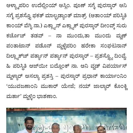
ಆಳ್ಯ್ಮಾಪರಿಂ ಉದೆಲ್ಲಿಂಯ್ ಆಸ್ಲಿಂ. ಪೂಣ್ ಸಗ್ಳೆ ಪುರಸ್ಕಾರ್ ಆನಿ
ಸಗ್ಳೆ ಪ್ರಶಸ್ತ್ಯೊ ಫಕತ್ ಮಾಲ್ಘಡ್ಯಾಂತ್ ಮಾತ್ರ್. (ಆತಾಂಯ್ ಪರಿಸ್ಥಿತಿ
ಕಾಂಯ್ ವೆಗ್ಳಿ ನಾ.) ಎಕ್ಲ್ಯಾನ್ ಎಕ್ಲ್ಯಾಕ್ ಪುರಸ್ಕಾರ್ ದೀಂವ್ಕ್ ಸುರು
ಕರ್ಚೊಚ್ ತಡವ್ – ನಾ ಮುಂದು,ತಾ ಮುಂದು ಮ್ಹಣ್
ಪಂತಾಟಾನ್ ಪಡೊನ್ ಮ್ಹಳ್ಳೆಪರಿಂ ಹರೇಕಾ ಸಂಘಟನಾನ್
ದಿಲ್ಲ್ಯಾಕ್‌ಚ್ ಪರ್ತ್ಯಾನ್ ಪರ್ತ್ಯಾನ್ ಪುರಸ್ಕಾರ್ – ಪ್ರಶಸ್ತ್ಯ್ಯೊ ದಿಂವ್ಚೆ.
ಹಿ ಪರಿಸ್ಥಿತಿ ಆಜ್‌ಯೀ ಬದ್ಲೊಂಕ್ ನಾ. ಆನಿ ವ್ಹಡ್ ವಿಪರ್ಯಾಸ್
ಮ್ಹಳ್ಯಾರ್ ಅಸಲ್ಯಾ ಪ್ರಶಸ್ತಿ – ಪುರಸ್ಕಾರ್ ಪ್ರಧಾನ್ ಕಾರ್ಯಾಂನಿಂ
‘ಯುವಜಣಾಂನಿ ಮುಕಾರ್ ಯೇಜೆ; ನಯ್ ಜಾಲ್ಯಾರ್ ಕೊಂಕ್ಣಿ
ಮರ್ತಾ’ ಮ್ಹಳ್ಳಿಂ ಭಾಶಣಾಂ.