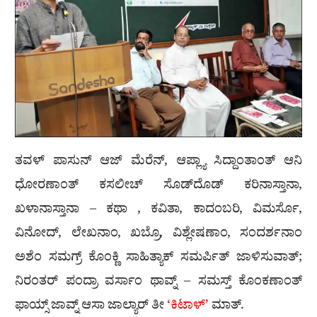
ತವಳ್ ಪಾಸುನ್ ಆಜ್ ಮೆರೆನ್, ಆಪ್ಲ್ಯಾ ಸಿದ್ದಾಂತಾಂತ್ ಆನಿ
ಧೋರಣಾಂತ್ ಕಸಲೀಚ್ ಸೊಡ್‌ದೊಡ್ ಕರಿನಾಸ್ತಾನಾ,
ಖಳಾನಾಸ್ತಾನಾ – ಕಥಾ , ಕವಿತಾ, ಕಾದಂಬರಿ, ವಿಮರ್ಸೊ,
ವಿನೋದ್, ಲೇಖನಾಂ, ಖಬ್ರೊ, ವಿಶ್ಲೇಷಣಾಂ, ಸಂದರ್ಶನಾಂ
ಅಶೆಂ ಸಮಗ್ರ್ ಕೊಂಕ್ಣಿ ಸಾಹಿತ್ಯಾಕ್ ಸಮರ್ಪಿತ್ ಜಾಳಿಸುವಾತ್;
ನಿರಂತರ್ ಪಂದ್ರಾ ವರ್ಸಾಂ ಥಾವ್ನ್ – ಸಮಸ್ತ್ ಕೊಂಕಣಾಂತ್
ಫಾಯ್ಸ್ ಜಾವ್ನ್ ಆಸಾ ಜಾಲ್ಯಾರ್ ತೀ
‘ಕಿಟಾಳ್’
ಮಾತ್.