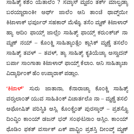
ಸಾಹಿತ್ಯ್ ಕಶೆಂ ಯೆತಾಲೆಂ ? ಸವ್ಕಾಸ್ ಮ್ಹಜೆಂ ತರ್ಕ್ ಮಾಲ್ಘಡ್ಯಾ
ಬರಯ್ಣಾರಾಂಕೀ ಅರ್ಥ್ ಜಾಲೆಂ ಆನಿ ತಾಂಚೆ ಥಾವ್ನ್‌ಯೀ
ಕಿಟಾಳಾಕ್ ಭರ್ಪೂರ್ ಸಹಕಾರ್ ಮೆಳ್ಳೊ. ತಸೆಂ ಮ್ಹಣ್ ಕಿಟಾಳಾರ್
ಹ್ಯಾ ಆದಿಂ ಫಾಯ್ಸ್ ಜಾಲ್ಲೆಂ ಸಾಹಿತ್ಯ್ ಫಾಯ್ಸ್ ಕರುಂಕ್‌ಚ್ ನಾ
ಮ್ಹಣ್ ನಯ್ – ಕೊಂಕ್ಣಿ ಸಾಹಿತ್ಯಾಂತ್ಲೆಂ ಕ್ಲಾಸಿಕ್ ಮ್ಹಣ್ಚೆ ತಸಲೆಂ
ಸಾಹಿತ್ಯ್ ತವಳ್ – ತವಳ್, ತ್ಯಾ ಸಾಹಿತ್ಯ್ ಕೃತಿಯೆಚ್ಯಾ ಅಸ್ವಾದನ್
ಬರ್ಪಾ ಸಾಂಗಾತಾ ಕಿಟಾಳಾರ್ ಫಾಯ್ಸ್ ಕೆಲಾಂ. ಆನಿ ಸಾಹಿತ್ಯಾಚಾ
ವಿದ್ಯಾರ್ಥಿಂಕ್ ಹೆಂ ಉಪ್ಕಾರಾಕ್ ಪಡ್ಲಾಂ.
‘ಕಿಟಾಳ್’
ಸುರು ಜಾತಾನಾ, ಕೆನಾರಾಚ್ಯಾ ಕೊಂಕ್ಣಿ ಸಾಹಿತ್ಯ್
ವರ‍್ತುಲಾಂತ್ ಯುವ ಸಾಹಿತಿಂಕ್ ವಿಚಾರ್ತಲೊ ನಾ – ಮ್ಹಣ್ಚೆ ತಸಲಿ
ಅಘೋಷಿತ್ ಪರಿಸ್ಥಿತಿ ಆಸ್ಲಿ. ಕೊಂಕ್ಣೆಂತ್ ಪುರಸ್ಕಾರ್ – ಪ್ರಶಸ್ತ್ಯೊ
ದಿಂವ್ಚಿಂ ಕಾಂಯ್ ಡಜನ್ ಭರ್ ಸಂಘಟನಾಂ ಆಸ್ಲಿಂ. ಕಾಂಯ್
ಥೊಡಿಂ ಫಕತ್ ವರ್ಸಾಕ್ ಏಕ್ ಪಾವ್ಟಿಂ ಪ್ರಶಸ್ತಿ ದೀಂವ್ಕ್ ಮ್ಹಣ್