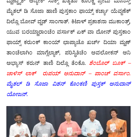
ಮ್ಹಣ್ಚ್ಯಾಕ್ ಅನ್ಯೇಕ್ ಸಾಕ್ಸ್ ಖತ್ಕತೊ ಕೊಂಕ್ಣಿ ಪ್ರೇಮಿ ಮಾನೆಸ್ತ್
ಮೈಕಲ್ ಡಿ ಸೊಜಾ ಹಾಣಿ ಪುಸ್ತಕಾಂ ಫಾಯ್ಸ್ ಕರ್ಚ್ಯಾ ಯೆವ್ಜಣೆಕ್
ದಿಲ್ಲೊ ಬೋವ್ ವ್ಹಡ್ ಸಾಂಗಾತ್. ಕಿಟಾಳ್ ಪ್ರಕಾಶನಾ ಮುಕಾಂತ್ರ್,
ಯುವ ಬರಯ್ಣಾರಾಂಚೆಂ ವರ್ಸಾಕ್ ಏಕ್ ವಾ ದೋನ್ ಪುಸ್ತಕಾಂ
ಫಾಯ್ಸ್ ಕರುಂಕ್ ಕಾಂಯ್ ಛಾಪ್ಯಾಚೊ ಖರ್ಚ್ ದಿಯಾ ಮ್ಹಣ್
ತಾಂಚೆಲಾಗಿಂ ಮಾಗ್ಲೆಲ್ಯಾಕ್, ಪರಿಸ್ಥಿತಿಚೆಂ ಅವಲೋಕನ್ ಆನಿ
ಅಭ್ಯಾಸ್ ಕರುನ್ ತಾಣಿ ದಿಲ್ಲೊ ತೆಂಕೊ.
ಶೆಂಬೊರ್ ಬೂಕ್ –
ಚಾಳಿಸ್ ಲಾಕ್ ರುಪಯ್ ಅನುದಾನ್ – ಪಾಂಚ್ ವರ್ಸಾಂ.
ಮೈಕಲ್ ಡಿ ಸೊಜಾ ವಿಶನ್ ಕೊಂಕಣಿ
ಪುಸ್ತಕ್ ಅನುದಾನ್
ಯೋಜನ್.