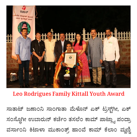
Leo Rodrigues Family Kittall Youth Award
ಸಾತಾಟ್ ಜಣಾಂನಿ ಸಾಂಗಾತಾ ಮೆಳೊನ್ ಏಕ್ ಟ್ರಸ್ಟ್‌ಗೀ, ಏಕ್
ಸಂಸ್ಥೊಗೀ ಉಬಾರುನ್ ಕರ್ಚೆಂ ತಸಲೆಂ ಕಾಮ್ ಪಾಟ್ಲ್ಯಾ ಪಂದ್ರಾ
ವರ್ಸಾಂನಿ ಕಿಟಾಳಾ ಮುಕಾಂತ್ರ್ ಹಾಂವೆ ಕಾಮ್ ಕೆಲಾಂ ಮ್ಹಣ್ಚಿ