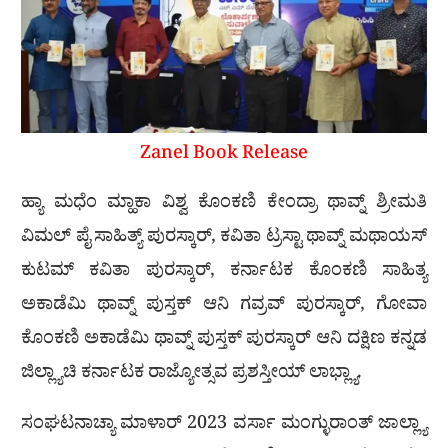
Zanel Book Release
ಹ್ಯಾ ಮಧೆಂ ಮ್ಹಾಕಾ ವಿಶ್ವ ಕೊಂಕಣಿ ಕೇಂದ್ರಾ ಥಾವ್ನ್ ಶ್ರೀಮತಿ
ವಿಮಲ್ ಪೈ ಸಾಹಿತ್ಯ್ ಪುರಸ್ಕಾರ್, ಕವಿತಾ ಟ್ರಸ್ಟಾ ಥಾವ್ನ್ ಮಥಾಯಸ್
ಕುಟಮ್ ಕವಿತಾ ಪುರಸ್ಕಾರ್, ಕರ್ನಾಟಕ ಕೊಂಕಣಿ ಸಾಹಿತ್ಯ
ಅಕಾಡೆಮಿ ಥಾವ್ನ್ ಪುಸ್ತಕ್ ಆನಿ ಗವ್ರವ್ ಪುರಸ್ಕಾರ್, ಗೋವಾ
ಕೊಂಕಣಿ ಅಕಾಡೆಮಿ ಥಾವ್ನ್ ಪುಸ್ತಕ್ ಪುರಸ್ಕಾರ್ ಆನಿ ದಕ್ಷಿಣ ಕನ್ನಡ
ಜಿಲ್ಲ್ಯಾಚಿ ಕರ್ನಾಟಕ ರಾಜ್ಯೋತ್ಸವ ಪ್ರಶಸ್ತೀಯ್ ಲಾಭ್ಲ್ಯಾ.
ಸಂಘಟನಾಚ್ಯಾ ಮಾಳಾರ್ 2023 ವರ್ಸಾ ಮಂಗ್ಳುರಾಂತ್ ಜಾಲ್ಲ್ಯಾ