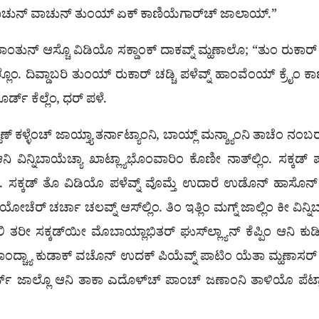
ಯೊ ವಾಚುನ್ ವಾಚುನ್ ತುಂಯ್ ಏಕ್ ಕಾಣಿಯೆಗಾರ್‌ಚ್ ಜಾಲಾಯ್.”
ಿ ತಾಂತುನ್ ಆಸ್ಚೊ ವಿಡಿಯೊ ಸಕ್ಡಾಂಕ್ ದಾಕವ್ನ್ ಮ್ಹಣಾಲೊ; “ತುಂ ರುಕ
ಂ. ದಿವ್ಡಾಬರಿ ತುಂಯ್ ರುಕಾರ್ ಚಡ್ಚಿ ಪಳೆವ್ನ್ ಹಾಂವೆಂಯ್ ಕ್ರೈಂ ಕಾಣಿಯೆಂ
್ಡ್ ಕೆಲ್ಲೆಂ, ಧರ್ ಪಳೆ.
ಳ್ಳೆಂಚ್ ಜಾಯ್ತ್ಯಾ ತರ್ನಾಟ್ಯಾಂನಿ, ಬಾಯ್ಲ್ ಮನ್ಶ್ಯಾಂನಿ ತಾಚೆಂ ನಂಬರ
ಿ ವಿನ್ನಿಬಾಯೆಚ್ಯಾ ಖಾಟ್ಲ್ಯಾಭೊಂವಾರಿಂ ಕೊಣೀ ನಾತ್‌ಲ್ಲಿಂ. ಸಕ್ಕಡ
ಲ್ಲಿಂ. ಸಕ್ಕಡ್ ತೊ ವಿಡಿಯೊ ಪಳೆವ್ನ್ ವೊಮ್ತೆ ಉದಾರೆ ಉಡೊನ್ ಹಾಸೊನ್
ೋಚೆರ್ ಚರ್ಚಾ ಚಲವ್ನ್ ಆಸ್‌ಲ್ಲಿಂ. ತಿಂ ಇತ್ಲಿಂ ಮಗ್ನ್ ಜಾಲ್ಲಿಂ ಕೀ ವಿನ್ನ
 ಸಕ್ಕಡ್‌ಯೀ ಮೊಬಾಯ್ಲಾಭಿತರ್ ಘುಸ್‌ಲ್ಲ್ಯಾನ್ ಕೆಪ್ಪಿಂ ಆನಿ ಕುರ್ಡಿಂ
ರಾಂದ್ಚ್ಯಾ ಕುಡಾಕ್ ವಚೊನ್ ಉದಕ್ ಪಿಯೆವ್ನ್ ಪಾಟಿಂ ಯೆತಾ ಮ್ಹಣಾಸರ್ 
ಕರ್ನ್ ಜಾಲ್ಲೊ ಆನಿ ತಾಕಾ ಎದೊಳ್‌ಚ್ ಪಾಂಚ್ ಜಣಾಂನಿ ತಾಳಿಯೊ ಪೆಟ್ಚ