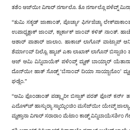
ತಶೆಂ ಆಜ್‌ಯೀ ವಿಗಾರ್ ನರ್ಗಾಲೊ. ತೊ ನರ್ಗಾಲ್ಲೊ ಪಳೆವ್ನ್ ಮಿರ್ನ
“ತುಮಿ ಸಕ್ಕಡ್ ಜಾಣಾಂತ್, ಪೊರ್ಚ್ಯಾ ಫಿರ್ಗಜೆಚ್ಯಾ ಲೇಕ್‌ಪಾಕ
ಉಪಾಧ್ಯಕ್ಷಾಕ್ ಜಾಂವ್, ಕ್ಲಾರ್ಕಾಕ್ ಜಾಂವ್ ಕಳಿತ್ ನಾಂತ್. ಹ
ಆಶಾರ್ ಪಾಶಾರ್ ಜಾಲಾಂ. ಹಾಕಾಚ್ ಲಾಗೊನ್ ವಾಟ್ಸಾಪ್ ಆನಿ ಮೊಬಾ
ಶೆರ್ಮಾಂವ್ ದಿಲ್ಲೊ. ಹ್ಯಾಚ್ ಎಕಾ ಲಾಖಾಕ್ ಲಾಗೊನ್ ಬಿಸ್ಪಾಚಿಂ ತವಳ
ಆಜ್ ಆಮಿ ವಿನ್ನಿಬಾಯೆಕ್ ಪಳೆಂವ್ಕ್ ಮ್ಹಣ್ ಬಾಯ್ಕಾರ್ ಯೆತಾನಾ ವ
ದೊನ್‌ಯೀ ಹಾತ್ ಸೊಡ್ನ್ ‘ಬೆಸಾಂವ್ ದಿಯಾ ಸಾಯ್ಬಾನೊಂ’ ಮ್ಹಣ್
ಘಡ್ಲೆಂ.”
“ಆಮಿ ಫೊಂಡಾಂತ್ ಪಡ್ಲ್ಯಾರೀ ಬಿಸ್ಪಾಕ್ ಪರತ್ ಫೊನ್ ಕರ್ನ್ ತ್
ಎದೊಳ್‌ಚ್ ಹಾಸ್ಕುರ್‍ಯಾ ಸ್ಮಾಯ್ಲಿಂಚಿಂ ಮಸೆಜ್‌ಯೀ ಯೇವ್ನ್ ಜಾಲ್
ಮ್ಹಣ್ತಾನಾ ವಿಗಾರ್ ಸರಾರಾಂ ಮೆಟಾಂ ಕಾಡ್ನ್ ವಿನ್ನಿಬಾಯೆಸರ್ಶಿಂ ಗ