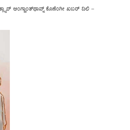
ಲ್ಯಾರ್ ಆಂಗ್ಣಾಂತ್‌ಥಾವ್ನ್ ಕೊಣೆಂಗೀ ಖಬರ್ ದಿಲಿ –