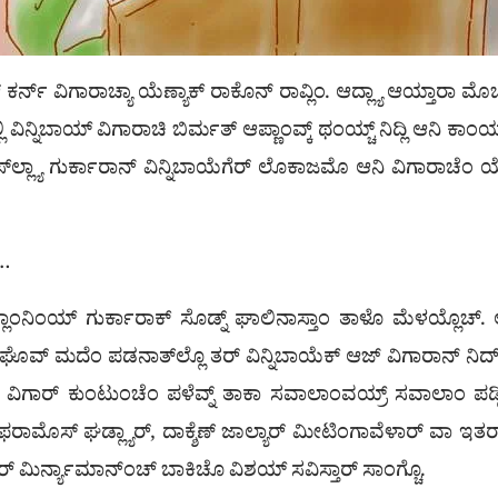
 ಕರ್ನ್ ವಿಗಾರಾಚ್ಯಾ ಯೆಣ್ಯಾಕ್ ರಾಕೊನ್ ರಾವ್ಲಿಂ. ಆದ್ಲ್ಯಾ ಆಯ್ತಾರಾ 
ಿನ್ನಿಬಾಯ್ ವಿಗಾರಾಚಿ ಬಿರ್ಮತ್ ಆಪ್ಣಾಂವ್ಕ್ ಥಂಯ್ಚ್ ನಿದ್ಲಿ ಆನಿ ಕಾಂಯ್ಚ್
 ಆಸ್‌ಲ್ಲ್ಯಾ ಗುರ್ಕಾರಾನ್ ವಿನ್ನಿಬಾಯೆಗೆರ್ ಲೊಕಾಜಮೊ ಆನಿ ವಿಗಾರಾಚೆಂ ಯೆ
್…
್ಲಾಂನಿಂಯ್ ಗುರ್ಕಾರಾಕ್ ಸೊಡ್ನ್ ಘಾಲಿನಾಸ್ತಾಂ ತಾಳೊ ಮೆಳಯ್ಲೊಚ್.
ಘೊವ್ ಮದೆಂ ಪಡನಾತ್‌ಲ್ಲೊ ತರ್ ವಿನ್ನಿಬಾಯೆಕ್ ಆಜ್ ವಿಗಾರಾನ್ ನಿದ್‌ಲ
ವಿಗಾರ್ ಕುಂಟುಂಚೆಂ ಪಳೆವ್ನ್ ತಾಕಾ ಸವಾಲಾಂವಯ್ರ್ ಸವಾಲಾಂ ಪಡ್ಲಿಂ
ರಾಮೊಸ್ ಘಡ್ಲ್ಯಾರ್, ದಾಕ್ಶೆಣ್ ಜಾಲ್ಯಾರ್ ಮೀಟಿಂಗಾವೆಳಾರ್ ವಾ ಇತರ್
ರ್ ಮಿರ್ನ್ಯಾಮಾನ್ಂಚ್ ಬಾಕಿಚೊ ವಿಶಯ್ ಸವಿಸ್ತಾರ್ ಸಾಂಗ್ಚೊ.