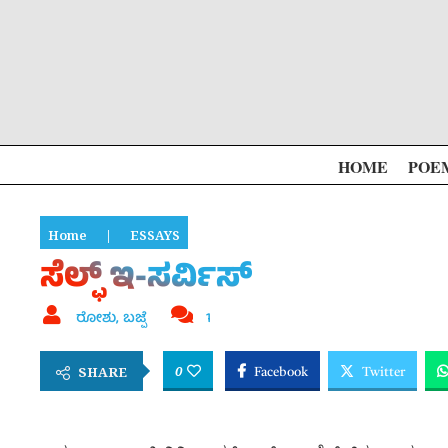
HOME
POE
Home
|
ESSAYS
ಸೆಲ್ಫ್ ಇ-ಸರ್ವಿಸ್
ರೋಶು, ಬಜ್ಪೆ
1
0
SHARE
Facebook
Twitter