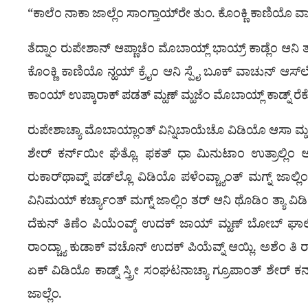
“ಕಾಲೆಂ ನಾಕಾ ಜಾಲ್ಲೆಂ ಸಾಂಗ್ತಾಯ್‌ರೇ ತುಂ. ಕೊಂಕ್ಣಿ ಕಾಣಿ
ತೆದ್ನಾಂ ರುಪೇಶಾನ್ ಆಪ್ಣಾಚೆಂ ಮೊಬಾಯ್ಲ್ ಭಾಯ್ರ್ ಕಾಡ್ಲೆಂ ಆನ
ಕೊಂಕ್ಣಿ ಕಾಣಿಯೊ ನ್ಹಯ್ ಕ್ರೈಂ ಆನಿ ಸ್ಪೈ ಬೂಕ್ ವಾಚುನ್ ಆಸ್‌ಲ್ಲೊ
ಕಾಂಯ್ ಉಪ್ಕಾರಾಕ್ ಪಡತ್ ಮ್ಹಣ್ ಮ್ಹಜೆಂ ಮೊಬಾಯ್ಲ್ ಕಾಡ್ನ್ ರೆಕೊರ
ರುಪೇಶಾಚ್ಯಾ ಮೊಬಾಯ್ಲಾಂತ್ ವಿನ್ನಿಬಾಯೆಚೊ ವಿಡಿಯೊ ಆಸಾ ಮ್ಹಣ್ ಕ
ಶೇರ್ ಕರ್ನ್‍ಯೀ ಘೆತ್ಲೊ. ಫಕತ್ ಧಾ ಮಿನುಟಾಂ ಉತ್ರಾಲ್ಲಿಂ ಆನ
ರುಕಾರ್‌ಥಾವ್ನ್ ಪಡ್‌ಲ್ಲೊ ವಿಡಿಯೊ ಪಳೆಂವ್ಚ್ಯಾಂತ್ ಮಗ್ನ್ ಜಾ
ವಿನಿಮಯ್ ಕರ್ಚ್ಯಾಂತ್ ಮಗ್ನ್ ಜಾಲ್ಲಿಂ ತರ್ ಆನಿ ಥೊಡಿಂ ತ್ಯಾ ವಿಡಿಯ
ದೆಕುನ್ ತಿಣೆಂ ಪಿಯೆಂವ್ಕ್ ಉದಕ್ ಜಾಯ್ ಮ್ಹಣ್ ಬೋಬ್ ಘಾಲಿ ತರೀ
ರಾಂದ್ಚ್ಯಾ ಕುಡಾಕ್ ವಚೊನ್ ಉದಕ್ ಪಿಯೆವ್ನ್ ಆಯ್ಲಿ. ಅಶೆಂ ತಿ 
ಏಕ್ ವಿಡಿಯೊ ಕಾಡ್ನ್ ಸ್ತ್ರೀ ಸಂಘಟನಾಚ್ಯಾ ಗ್ರೂಪಾಂತ್ ಶೇರ್ 
ಜಾಲ್ಲೆಂ.