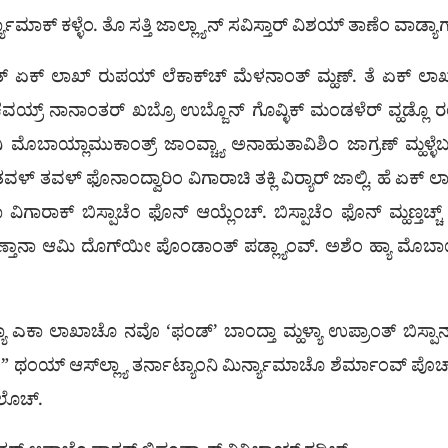
್ಯಾಮಾಕ್ ಕಳ್ಳೆಂ. ತೊ ಸತ್ತಿ ಜಾಲ್ಲ್ಯಾನ್ ಸವಿಸ್ತಾರ್ ವಿಶಯ್ ತಾಣೆಂ ವಾ
ಾಂತ್ ಏಕ್ ಲಾಖ್ ರುಪಯ್ ಲೆಕಾಕ್‌ಚ್ ಮೆಳನಾಂತ್ ಮ್ಹಣ್. ತೆ ಏಕ್ ಲಾಖ್
ಾಚೆವಯ್ರ್ ನಾನಾಂತರ್ ಖಬ್ರೊ ಉಬ್ಜೊನ್ ಗೊವ್ಳಿಕ್ ಮಂಡಳೆರ್ ವ್ಹಡ್ಲೊ 
ಯ್ಲಾಮುಕಾಂತ್ರ್ ಜಾಂವ್ಚ್ಯಾ ಅನಾಹುತಾವಿಶಿಂ ಜಾಗ್ರಣ್ ಮ್ಹಳ್ಳೆಬರಿ 
್ ತವಳ್ ಫೊನಾಂದ್ವಾರಿಂ ವಿಗಾರಾಚಿ ತಕ್ಲಿ ವಿರ್‍ಯಾರ್ ಜಾಲ್ಲಿ. ಹೆ ಏಕ್ ಲಾ
ಿಗಾರಾಕ್ ಬಿಸ್ಪಾಚೆಂ ಫೊನ್ ಆಯ್ಲೆಂಚ್. ಬಿಸ್ಪಾಚೆಂ ಫೊನ್ ಮ್ಹಣ್ತಚ್ಚ್
ತಾನಾ ಆಮಿ ದೊಗ್‌ಯೀ ಪೊಂಡಾಂತ್ ಪಡ್ಲ್ಯಾಂವ್. ಅಶೆಂ ಹ್ಯಾ ಮೊಬಾಯ್ಲ
ಯಾ ಎಕಾ ಲಾಖಾಚೊ ನವೊ ‘ಫಂಡ್’ ಬಾಂದ್ತಾ ಮ್ಹಳ್ಯಾ ಉಪ್ರಾಂತ್ ಬಿಸ್ಪಾನ
ಯಾ.” ಥಂಯ್ ಆಸ್‌ಲ್ಲ್ಯಾ ತರ್ನಾಟ್ಯಾಂನಿ ಮಿರ್ನ್ಯಾಮಾಚೊ ಶೆರ್ಮಾಂವ್ ಪೊ
ೆಲೊಚ್.