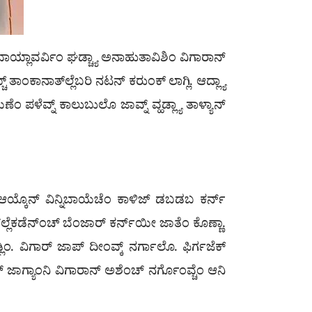
ಮೊಬಾಯ್ಲಾವರ್ವಿಂ ಘಡ್ಚ್ಯಾ ಅನಾಹುತಾವಿಶಿಂ ವಿಗಾರಾನ್
 ತಾಂಕಾನಾತ್‌ಲ್ಲೆಬರಿ ನಟನ್ ಕರುಂಕ್ ಲಾಗ್ಲಿ. ಆದ್ಲ್ಯಾ
ಣೆಂ ಪಳೆವ್ನ್ ಕಾಲುಬುಲೊ ಜಾವ್ನ್ ವ್ಹಡ್ಲ್ಯಾ ತಾಳ್ಯಾನ್
 ಆಯ್ಕೊನ್ ವಿನ್ನಿಬಾಯೆಚೆಂ ಕಾಳಿಜ್ ಡಬಡಬ ಕರ್ನ್
್ಲೆಕಡೆನ್ಂಚ್ ಬೆಂಜಾರ್ ಕರ್ನ್‍ಯೀ ಜಾತೆಂ ಕೊಣ್ಣಾ.
. ವಿಗಾರ್ ಜಾಪ್ ದೀಂವ್ಕ್ ನರ್ಗಾಲೊ. ಫಿರ್ಗಜೆಕ್
 ಜಾಗ್ಯಾಂನಿ ವಿಗಾರಾನ್ ಅಶೆಂಚ್ ನರ್ಗೊಂವ್ಚೆಂ ಆನಿ