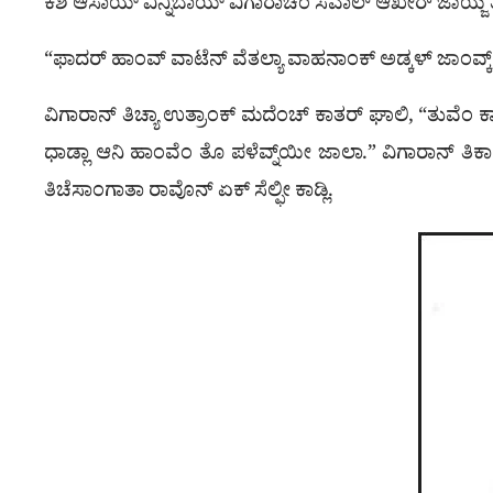
ಕಶಿ ಆಸಾಯ್ ವಿನ್ನಿಬಾಯ್ ವಿಗಾರಾಚೆಂ ಸವಾಲ್ ಆಖೇರ್ ಜಾಯ್ಜೆ ತರ್ 
“ಫಾದರ್ ಹಾಂವ್ ವಾಟೆನ್ ವೆತಲ್ಯಾ ವಾಹನಾಂಕ್ ಅಡ್ಕಳ್ ಜಾಂವ್ಕ್ ನಜೊ
ವಿಗಾರಾನ್ ತಿಚ್ಯಾ ಉತ್ರಾಂಕ್ ಮದೆಂಚ್ ಕಾತರ್ ಘಾಲಿ, “ತುವೆಂ ಕಾ
ಧಾಡ್ಲಾ ಆನಿ ಹಾಂವೆಂ ತೊ ಪಳೆವ್ನ್‌ಯೀ ಜಾಲಾ.” ವಿಗಾರಾನ್ ತಿಕಾ 
ತಿಚೆಸಾಂಗಾತಾ ರಾವೊನ್ ಏಕ್ ಸೆಲ್ಫೀ ಕಾಡ್ಲಿ.