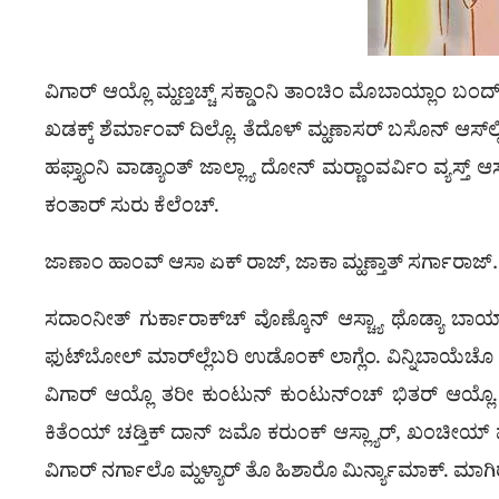
ವಿಗಾರ್ ಆಯ್ಲೊ ಮ್ಹಣ್ತಚ್ಚ್ ಸಕ್ಡಾಂನಿ ತಾಂಚಿಂ ಮೊಬಾಯ್ಲಾಂ ಬಂದ್
ಖಡಕ್ಕ್ ಶೆರ್ಮಾಂವ್ ದಿಲ್ಲೊ. ತೆದೊಳ್ ಮ್ಹಣಾಸರ್ ಬಸೊನ್ ಆಸ್‌ಲ್ಲಿ ವ
ಹಫ್ತ್ಯಾಂನಿ ವಾಡ್ಯಾಂತ್ ಜಾಲ್ಲ್ಯಾ ದೋನ್ ಮರ್‍ಣಾಂವರ್ವಿಂ ವ್ಯಸ್ತ್
ಕಂತಾರ್ ಸುರು ಕೆಲೆಂಚ್.
ಜಾಣಾಂ ಹಾಂವ್ ಆಸಾ ಏಕ್ ರಾಜ್, ಜಾಕಾ ಮ್ಹಣ್ತಾತ್ ಸರ್ಗಾರಾಜ
ಸದಾಂನೀತ್ ಗುರ್ಕಾರಾಕ್‌ಚ್ ವೊಣ್ಕೊನ್ ಆಸ್ಚ್ಯಾ ಥೊಡ್ಯಾ ಬಾಯ
ಫುಟ್‌ಬೋಲ್ ಮಾರ್‌ಲ್ಲೆಬರಿ ಉಡೊಂಕ್ ಲಾಗ್ಲೆಂ. ವಿನ್ನಿಬಾಯೆಚೊ 
ವಿಗಾರ್ ಆಯ್ಲೊ ತರೀ ಕುಂಟುನ್ ಕುಂಟುನ್ಂಚ್ ಭಿತರ್ ಆಯ್ಲೊ. 
ಕಿತೆಂಯ್ ಚಡ್ತಿಕ್ ದಾನ್ ಜಮೊ ಕರುಂಕ್ ಆಸ್ಲ್ಯಾರ್, ಖಂಚೀಯ್ ಫ
ವಿಗಾರ್ ನರ್ಗಾಲೊ ಮ್ಹಳ್ಯಾರ್ ತೊ ಹಿಶಾರೊ ಮಿರ್ನ್ಯಾಮಾಕ್. ಮಾಗಿ