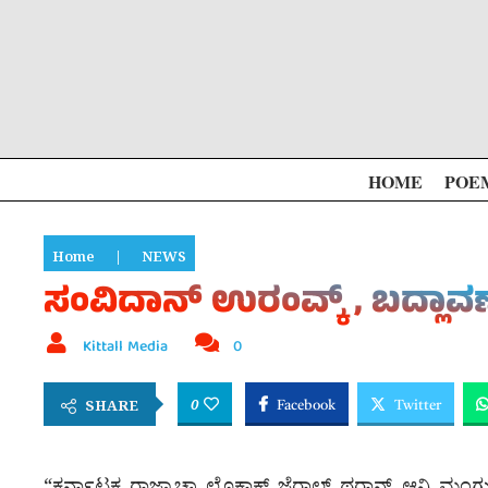
HOME
POE
Home
|
NEWS
ಸಂವಿದಾನ್ ಉರಂವ್ಕ್ , ಬದ್ಲಾ
Kittall Media
0
0
SHARE
Facebook
Twitter