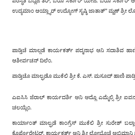
ಪರಿಸ್ಥಿತಿ ಬದ್ಲಜೆ ತರ್, ಬರೊ ಸರ್ಕಾರ್ ಯೇಜೆ. ಬರೊ ಸರ್ಕಾರ
ಉದ್ಯಮಾಂ ಆಯ್ಲ್ಯಾರ್ ಉದ್ಯೋಗ್ ಸೃಷ್ಠಿ ಜಾತಾತ್” ಮ್ಹಣ್ ಶ್ರೀ ಲೋ
ಪಾಡ್ತಿಚೆ ಮಾಲ್ಗಡೆ ಕಾರ್ಯಕರ್ತ್ ಪದ್ಮನಾಭ ಆನಿ ಸದಾಶಿವ ಹಾ
ಆಶೀರ್ವಚನ್ ದಿಲೆಂ.
ಪಾಡ್ತಿಚೊ ಮಾಲ್ಘಡೊ ಮುಕೆಲಿ ಶ್ರೀ ಕೆ. ಎಸ್. ಮಸೂದ್ ಹಾಣಿ ಪಾಡ
ಎಐಸಿಸಿ ಜೆರಾಲ್ ಕಾರ್ಯದರ್ಶಿ ಆನಿ ಆದ್ಲೊ ಎಮ್ಮೆಲ್ಸಿ ಶ್ರೀ ಐವ
ಚಲಯ್ಲೆಂ.
ಕಾರ್ಯಾಂತ್ ಮಾಲ್ಘಡೆ ಕಾಂಗ್ರೆಸ್ ಮುಕೆಲಿ ಶ್ರೀ ಸುರೇಶ್ ಬಲ್ಲ
ಕೊರ್ಪೊರೇಟರ್, ಕಾರ್ಯಕರ್ತ್ ಆನಿ ಶ್ರೀ ಲೋಬೊಚೆ ಅಬಿಮಾನಿ ವ್ಹ