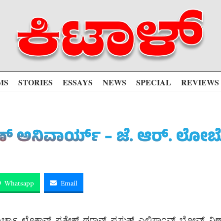
MS
STORIES
ESSAYS
NEWS
SPECIAL
REVIEWS
ವಣ್ ಅನಿವಾರ್ಯ್ – ಜೆ. ಆರ್. ಲೋ
Whatsapp
Email