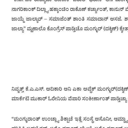
“ಕರ್ನಾಟಕ ರಾಜ್ಯಾಚಾ ಲೊಕಾಕ್ ಜೆರಾಲ್ ಥರಾನ್ ಆನಿ ಮಂಗ್ಳುರ
ನಾಗರಿಕಾಂಕ್ ದಿಲ್ಲ್ಯಾ ಹಕ್ಕಾಂಚಿಂ ರಾಕೊಣ್ ಕರ್ಚ್ಯಾಂತ್, ಕಾನುನ್ ವೆ
ಜಾಯ್ಜೆ ಜಾಲ್ಯಾರ್ – ಸಮಾಜೆಂತ್ ಶಾಂತಿ ಸಮಾದಾನ್ ಆಸಜೆ. ಶಾಂ
ಜಾಲ್ಯಾ” ಮ್ಹಣಾಲೊ ಕೊಂಗ್ರೆಸ್ ಪಾಡ್ತಿಚೊ ಮಂಗ್ಳುರ್ (ದಕ್ಶಿಣ್) ಕ್
ನಿವೃತ್ತ್ ಕೆ.ಎ.ಎಸ್. ಅದಿಕಾರಿ ಆನಿ ಎಕಾ ಅವ್ಧೆಕ್ ಮಂಗ್ಳುರ್(ದಕ್ಶ
ಮಾರ್ಕೆಟಿ ಮುಕಾರ್ ಓರೇನಿಯ ವೆಪಾರಿ ಸಂಕೀರ್ಣಾಂತ್ ಪಾಡ್ತಿಚ್
“ಮಂಗ್ಳುರಾಂತ್ ಉಂಚ್ಲ್ಯಾ ಶಿಕ್ಪಾಚೆ ಇತ್ಲೆ ಸಂಸ್ಥೆ ಆಸೊನೀ, ಆಮ್ಚ್