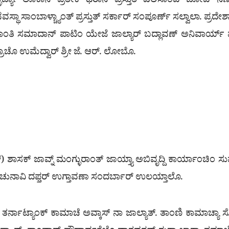
್ಚ್ಯಾ ಲೊಕಾನ್ ಪ್ರತೇಕ್ ಥರಾನ್ ಪ್ರಸ್ತುತ್ ಎಲಿಸಾಂವ್ ಬೋವ್ ನಿರ್
ವಸ್ಥಾ ಸಾಂಬಾಳ್ಚ್ಯಾಂತ್ ಪ್ರಸ್ತುತ್ ಸರ್ಕಾರ್ ಸಂಪೂರ್ಣ್ ಸಲ್ವಾಲಾ. ಪ್ರದೇಶಾ
ತಿ ಸಮಾದಾನ್ ಪಾಟಿಂ ಯೇಜೆ ಜಾಲ್ಯಾರ್ ಬದ್ಲಾವಣ್ ಅನಿವಾರ್ಯ್ ಮ್ಹಣ್
ಶೇತ್ರಾಚೊ ಉಮೆದ್ವಾರ್ ಶ್ರೀ ಜೆ. ಆರ್. ಲೋಬೊ.
ಿಣ್) ಶಾಸಕ್ ಜಾವ್ನ್ ಮಂಗ್ಳುರಾಂತ್ ಜಾಯ್ತ್ಯಾ ಅಬಿವೃದ್ದಿ ಕಾರ್ಯಾಂಚಿಂ ಸು
ಯಾ ಚುನಾವಿ ದಫ್ತರ್ ಉಗ್ತಾವಣಾ ಸಂದರ್ಬಾರ್ ಉಲಯ್ತಾಲೊ.
ಯಾ ತರ್ನಾಟ್ಯಾಂಕ್ ಕಾಮಾಚೆ ಅವ್ಕಾಸ್ ನಾ ಜಾಲ್ಯಾತ್. ತಾಂಣಿ ಕಾಮಾಚ್ಯಾ ಸೊಧ