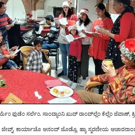
ಯೆ೦ ಫುಡೆಂ ಸರ್ಲೆ೦. ಸಾಂದ್ಯಾಂನಿ ಖುದ್ ರಾಂದ್‌ಲ್ಲೆಂ ಕೆಲ್ಲೆಂ ಜೆವಾಣ್, ಕ
ಶಿ ಜೇವ್ನ್, ಕಾರ್ಯಾಚೊ ಆನಂದ್ ಜೊಡ್ಲೊ. ಹ್ಯಾ ಸ್ಮರಣೀಯ ಆಚಾರನಾ