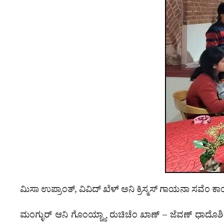
ಮಿಸಾ ಉಪ್ರಾಂತ್, ವಿವಿದ್ ಖೆಳ್ ಅನಿ ಕ್ರಿಸ್ಮಸ್ ಗಾಯನಾ ಸವೆಂ ಕಾರ್
ಮಂಗ್ಳುರ್ ಆನಿ ಗೊಂಯ್ಚ್ಯಾ ರುಚಿಚೆಂ ಖಾಣ್ – ಜೆವಣ್ ಧಾದೊ