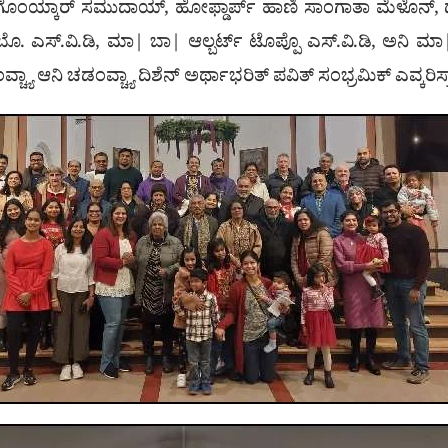
್ಸ್ ಗೊಂಯ್ಕಾರ್ ಸಮುದಾಯ್, ಹೋಫ್ಡಾರ್ಪ್ ಹಾಣಿ ಸಾಂಗಾತಾ ಮೆಳೊನ್, 
. ಎಸ್.ವಿ.ಡಿ, ಮಾ| ಬಾ| ಆಲ್ಬರ್ಟ್ ಟೊಪ್ಪೊ ಎಸ್.ವಿ.ಡಿ, ಅನಿ ಮಾ|
್ಯಾ ಆನಿ ಚಡಂವ್ಚ್ಯಾ ದಿಶೆನ್ ಅರ್ಥಾಭರಿತ್ ಪವಿತ್ ಸಂಭ್ರಮಿಕ್ ಎವ್ಕರಿಸ್