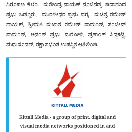
ನಿರೂಪಣ ಕೆಲೆಂ. ಸುರೇಂದ್ರ ನಾಯಕ್ ನೂಜಿನಡ್ಕ, ಚಿದಾನಂದ
ಪ್ರಭು ಒಡ್ಡೂರು, ಮುರಳೀಧರ ಪ್ರಭು ವಗ್ಗ, ಸುಚಿತ್ರ ರಮೇಶ್
ನಾಯಕ್, ಶ್ರೀಮತಿ ಸುಜಾತ ರಮೇಶ್ ಸಾಮಂತ್, ಸಂಜೀವ್
ಸಾಮಂತ್, ಅನಂತ್ ಪ್ರಭು ಮರೋಳಿ, ಪ್ರಶಾಂತ್ ಸಿದ್ಧಕಟ್ಟೆ,
ಮಧುಸೂದನ್, ರಕ್ಷಾ ಸಭೆಂತ ಉಪಸ್ಥಿತ ಆಶಿಲಿಂಚಿ.
KITTALL MEDIA
Kittall Media - a group of print, digital and
visual media networks positioned in and