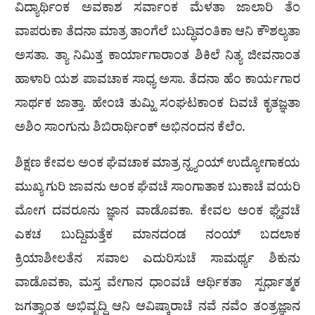
ವಿದ್ಯಾರ್ಥಿಂಕ ಅವಕಾಶ ಸರ್ವಾಂಕ ಮೆಳತಾ ಜಾಲಾರಿ ತೆಂ
ವಾಪರುಕಾ ತೆದನಾ ಮಾತ್ರ ತಾಂಗೆಲೆ ಬುದ್ಧಿವಂತಿಕಾ ಆನಿ ಕೌಶಲ್ಯತಾ
ಅಸತಾ. ತ್ಯಾ ನಿಮಿತ್ತ ಕಾರ್ಯಾಗಾರಾಂತ ಶಿಕಿಲೆ ನಿತ್ಯ ಜೀವನಾಂತ
ಹಾಳಾರಿ ಯಶ ಪಾವಚಾಕ ಸಾಧ್ಯ ಅಸಾ. ತೆದನಾ ಹೆಂ ಕಾರ್ಯಗಾರ
ಸಾರ್ಥಕ ಜಾತ್ತಾ. ಹೇಂಚಿ ತುಮ್ಹಿ ಸಂಘಟಕಾಂಕ ದಿವಚೆ ಕೃತಜ್ಞತಾ
ಅಶಿಂ ಸಾಂಗುನು ಶಿಬಿರಾರ್ಥಿಂಕ್ ಅಭಿನಂದನ ಕೆಲೆಂ.
ಶಿಕ್ಷಣ ಕೇವಲ ಅಂಕ ಘೆವಚಾಕ ಮಾತ್ರ ನ್ಹ್ಯಂಯ್ ಉದ್ಯೋಗಾಕಯ
ಮುಖ್ಯ ಗುರಿ ಜಾವನು ಅಂಕ ಘೆವಚೆ ಸಾಂಗಾತಾಕ ಬುಕಾಚೆ ವಯರಿ
ಮೋಗ ದವರೂನು ಜ್ಞಾನ ವಾಡೊವಕಾ. ಕೇವಲ ಅಂಕ ಘ್ಹೆವಚೆ
ಎಕಚ ಬುದ್ದಿಮತ್ತೆಕ ಮಾನದಂಡ ನಂಯ್ ಬದಲಾಕ
ಕ್ರಿಯಾಶೀಲತೆನ ಸವಾಲ ಎದುರಿಸುಚೆ ಸಾಮರ್ಥ್ಯ ಶಿಕುನು
ವಾಡೊವಕಾ, ಮಸ್ತ ವೇಗಾನ ಧಾಂವಚೆ ಆರ್ಥಿಕತಾ ಸ್ಪರ್ಧಾತ್ಮಕ
ಜಗತ್ತ್ಯಾಂತ ಅಭಿವೃದ್ಧಿ ಆನಿ ಆವಿಷ್ಕಾರಾಚೆ ನವೆ ನವೆಂ ತಂತ್ರಜ್ಞಾನ