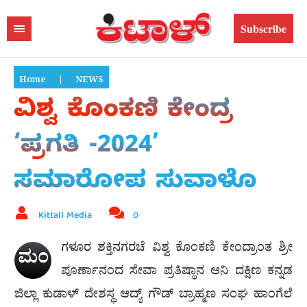
Subscribe
Home
|
NEWS
ವಿಶ್ವ ಕೊಂಕಣಿ ಕೇಂದ್ರ
‘ಪ್ರಗತಿ -2024’
ಸಮಾರೋಪ ಸುವಾಳೊ
Kittall Media
0
ಗಳೂರ ಶಕ್ತಿನಗರಚೆ ವಿಶ್ವ ಕೊಂಕಣಿ ಕೇಂದ್ರಾಂತ ಶ್ರೀ
ಮಂ
ಪೂರ್ಣಾನಂದ ಸೇವಾ ಪ್ರತಿಷ್ಠಾನ ಆನಿ ದಕ್ಷಿಣ ಕನ್ನಡ
ಜಿಲ್ಲಾ ಕುಡಾಳ್ ದೇಶಸ್ಥ ಆದ್ಯ್ ಗೌಡ್ ಬ್ರಾಹ್ಮಣ ಸಂಘ ಹಾಂಗೆಲೆ