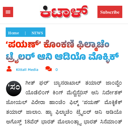
Subscribe
Home
|
NEWS
‘ಪಯಣ್’ ಕೊಂಕಣಿ ಫಿಲ್ಮಾಚೆಂ
ಟ್ರೈಲರ್ ಆನಿ ಆಡಿಯೊ ಮೊಕ್ಳಿಕ್
Kittall Media
0
ಗೀತ್ ಘರ್ʼ ಬ್ಯಾನರಾಖಾಲ್ ತಯಾರ್ ಜಾಂವ್ಚೆಂ
ʻಸಂ
ಯೊಡೆಲಿಂಗ್ ಕಿಂಗ್ ಮೆಲ್ವಿನ್ಪೆರಿಸ್ ಆನಿ ನಿರ್ದೇಶಕ್
ಜೋಯಲ್ ಪಿರೇರಾ ಹಾಂಚೆಂ ಫಿಲ್ಮ್ ‘ಪಯಣ್’ ಮೊಕ್ಳಿಕೆಕ್
ತಯಾರ್ ಜಾಲಾಂ. ಹ್ಯಾ ಫಿಲ್ಮಾಚೆಂ ಟ್ರೈಲರ್ ಆನಿ ಆಡಿಯೊ
ಅಗೊಸ್ತ್ 18ವೆರ್ ಭಾರತ್ ಮೊಲಾಂತ್ಲ್ಯಾ ಭಾರತ್ ಸಿನೆಮಾಂತ್