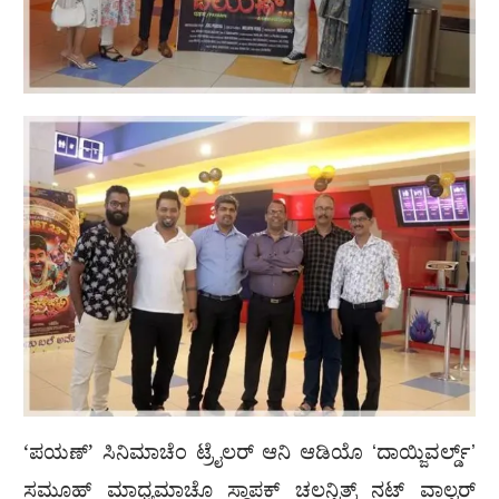
‘ಪಯಣ್’ ಸಿನಿಮಾಚೆಂ ಟ್ರೈಲರ್ ಆನಿ ಆಡಿಯೊ ʻದಾಯ್ಜಿವರ್ಲ್ಡ್ʼ
ಸಮೂಹ್ ಮಾಧ್ಯಮಾಚೊ ಸ್ಥಾಪಕ್ ಚಲನ್ಚಿತ್ರ್ ನಟ್ ವಾಲ್ಟರ್