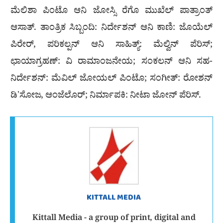
ಮೆಲಿಶಾ ಪಿಂಟೊ ಆನಿ ಜೋಸ್ಸಿ ರೆಗೊ ಮುಖೆಲ್ ಪಾತ್ರಾಂತ್
ಆಸಾತ್. ತಾಂತ್ರಿಕ ಸಿಬ್ಬಂದಿ: ನಿರ್ದೇಶನ್ ಆನಿ ಕಾಣಿ: ಜೊಯೆಲ್
ಪಿರೇರ್, ಪರಿಕಲ್ಪನ್ ಆನಿ ಸಾಹಿತ್ಯ್: ಮೆಲ್ವಿನ್ ಪೆರಿಸ್;
ಛಾಯಾಗ್ರಹಣ್: ವಿ ರಾಮಾಂಜನೇಯ; ಸಂಕಲನ್ ಆನಿ ಸಹ-
ನಿರ್ದೇಶನ್: ಮೆವಿಲ್ ಜೋಯಲ್ ಪಿಂಟೊ; ಸಂಗೀತ್: ರೋಶನ್
ಡಿʼಸೋಜ, ಆಂಜೆಲೊರ್; ನಿರ್ಮಾಪಕಿ: ನೀಟಾ ಜೋನ್ ಪೆರಿಸ್.
KITTALL MEDIA
Kittall Media - a group of print, digital and