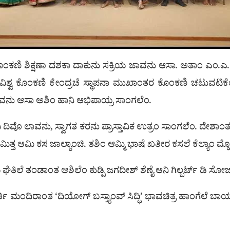
ಕೊಂಕಣಿ ಶಿಕ್ಷಣಾ ದಶಕಾ ದಾಕುನು ಸಕ್ರಿಯ ಜಾವನು ಆಸಾ. ಅತಾಂ ಎಂ.ಎ. 
ತರ ವಿಶ್ವ ಕೊಂಕಣಿ ಕೇಂದ್ರಚೆ ಸ್ಥಾಪನಾ ಮುಖಾಂತರ ಕೊಂಕಣಿ ಚಟುವ
 ಜಾವನು ಆಸಾ ಅಶಿಂ ಹಾನಿ ಆಭಿಪಾಯ್ರ ಸಾಂಗಲೆಂ.
ಾನಿ ದಿವೊ ಲಾವನು, ಸ್ವಾಗತ ಕರನು ಪ್ರಾಸ್ತಾವಿಕ ಉತ್ರಂ ಸಾಂಗಲೆಂ. ದೇಶ
ಿಮಿತ್ತ ಆಮಿ ಕಸ ಜಾಲ್ಯಾಂಚಿ. ತಶಿಂ ಆಮ್ಮಿ ಭಾಷೆ ಖತೀರ ಕಸಲೆ ಕೆಲ್ಯಾಂ 
ಘೆತಿಲೆ ತಂಡಾಂತ ಆಶಿಲೆಂ ಕುಡ್ಪಿ ಜಗದೀಶ್ ಶೆಣೈ ಆನಿ ಗಿಲ್ಬರ್ಟ್ ಡಿ 
ರ್ತಿ ಮಂದಿರಾಂತ ‘ದಿಯೋಗ್ ಬಸ್ತ್ಯಾಂವ್ ಸಿದ್ಧಿ’ ಭಾವಚಿತ್ರ ಹಾಂಗೆಲೆ