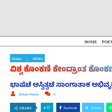
HOME
POE
Home
|
NEWS
ವಿಶ್ವ ಕೊಂಕಣಿ ಕೇಂದ್ರಾಂತ ಕೊ
ಭಾಷೆಚೆ ಅಸ್ವಿತ್ವಚೆ ಸಾಂಗಾತಾಕ ಅಭಿವ
Kittall Media
0
0
SHARE
Facebook
Twitter