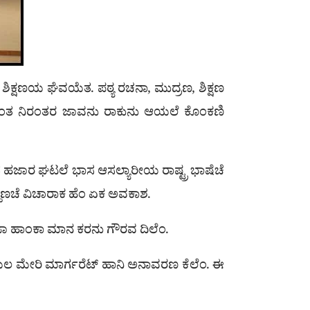
ಶಿಕ್ಷಣಯ ಘೆವಯೆತ. ಪಠ್ಯ ರಚನಾ, ಮುದ್ರಣ, ಶಿಕ್ಷಣ
ಟಿಕೆಂತ ನಿರಂತರ ಜಾವನು ರಾಕುನು ಆಯಲೆ ಕೊಂಕಣಿ
ಾಂತ ಹಜಾರ ಘಟಲೆ ಭಾಸ ಆಸಲ್ಯಾರೀಯ ರಾಷ್ಟ್ರ ಭಾಷೆಚೆ
ಮ್ಹೊಣಚೆ ವಿಚಾರಾಕ ಹೆಂ ಏಕ ಅವಕಾಶ.
ಸೋಜಾ ಹಾಂಕಾ ಮಾನ ಕರನು ಗೌರವ ದಿಲೆಂ.
 ಬಾಯಲ ಮೇರಿ ಮಾರ್ಗರೆಟ್ ಹಾನಿ ಅನಾವರಣ ಕೆಲೆಂ. ಈ