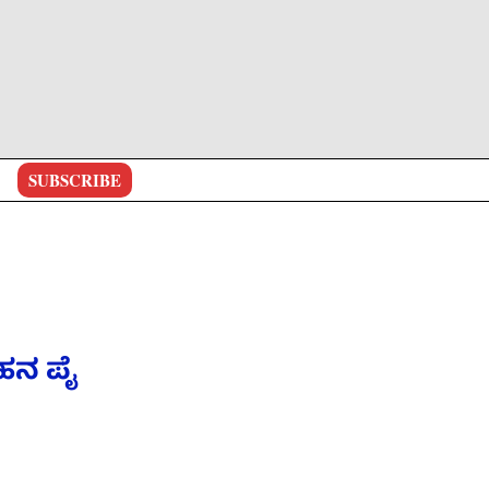
SUBSCRIBE
ೋಹನ ಪೈ