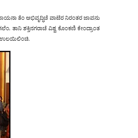
ರ ಜಾಯನಾ ತೆಂ ಅಭಿವೃದ್ಧಿಚೆ ವಾಟೆರ ನಿರಂತರ ಜಾವನು
ಂ. ತಾನಿ ಶಕ್ತಿನಗರಾಚೆ ವಿಶ್ವ ಕೊಂಕಣಿ ಕೇಂದ್ರಾಂತ
ಲ ಉಲಯಿಲಿಂಚಿ.