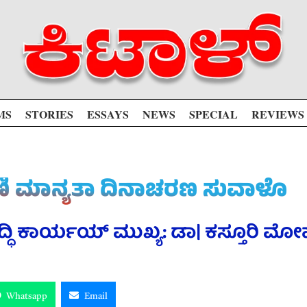
MS
STORIES
ESSAYS
NEWS
SPECIAL
REVIEWS
ಂಕಣಿ ಮಾನ್ಯತಾ ದಿನಾಚರಣ ಸುವಾಳೊ
ೃದ್ಧಿ ಕಾರ್ಯಯ್ ಮುಖ್ಯ: ಡಾ| ಕಸ್ತೂರಿ ಮ
Whatsapp
Email