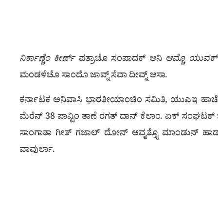
ನಿರ್ಕಾಣ್ಚೆಂ ಕೀರ್ಣ್
ಪತ್ರಾಚೊ ಸಂಪಾದಕ್ ಆನಿ
ಆಮ್ಚೊ ಯುವಕ್
ಮಂಡಳೆಚೊ ಸಾಂದೊ ಜಾವ್ನ್ ಸೆವಾ ದೀವ್ನ್ ಆಸಾ.
ಕರ್ನಾಟಕ ಅನಿವಾಸಿ ಭಾರತೀಯಾಂಚಿಂ ಸಮಿತಿ, ಯುಎಇ ಹಾಚೊ ಕ
ಮೆರೆನ್ 38 ಪಾವ್ಟಿಂ ತಾಣೆ ರಗತ್ ದಾನ್ ಕೆಲಾಂ. ಏಕ್ ಸಂಘಟಕ್ 
ಸಾಂಗಾತಾ ಗೀತ್ ಗಜಾಲ್ ದೋನ್ ಆವೃತ್ತ್ಯೊ ಮಾಂಡುನ್ ಹಾಡ್ಚ್
ವಾವುರ್ಲಾ.