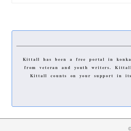
Kittall has been a free portal in konk
from veteran and youth writers.
Kitta
Kittall counts on your support in i
©