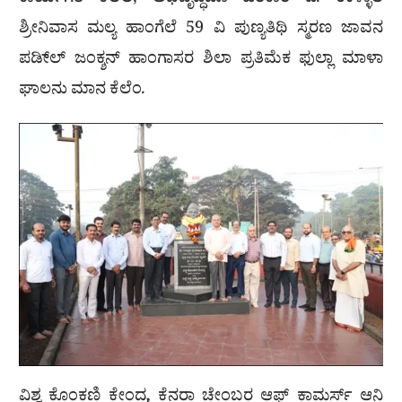
ಕಾರ್ಯಗತ ಕೆಲೆಲೆ, ಅಭಿವೃದ್ಧಿಚೊ ಹರಿಕಾರ ದಿ. ಉಳ್ಳಾಲ
ಶ್ರೀನಿವಾಸ ಮಲ್ಯ ಹಾಂಗೆಲೆ 59 ವಿ ಪುಣ್ಯತಿಥಿ ಸ್ಮರಣ ಜಾವನ
ಪಡೀ್ಲ್ ಜಂಕ್ಶನ್ ಹಾಂಗಾಸರ ಶಿಲಾ ಪ್ರತಿಮೆಕ ಫುಲ್ಲಾ ಮಾಳಾ
ಘಾಲನು ಮಾನ ಕೆಲೆಂ.
ವಿಶ್ವ ಕೊಂಕಣಿ ಕೇಂದ್ರ, ಕೆನರಾ ಚೇಂಬರ ಆಫ್ ಕಾಮರ್ಸ್ ಆನಿ