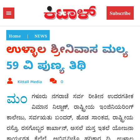
Subscribe
Home
|
NEWS
ಉಳ್ಳಾಲ ಶ್ರೀನಿವಾಸ ಮಲ್ಯ
59 ವಿ ಪುಣ್ಯ ತಿಥಿ
Kittall Media
0
ಮಂ
ಗಳೂರು ನಗರಾಚೆ ಸರ್ವ ರೀತೀನ ಉದರಗತೀಕ
ವಿಮಾನ ನಿಲ್ದಾಣ್, ರಾಷ್ಟ್ರೀಯ ಇಂಜಿನಿಯರಿಂಗ್
ಕಾಲೇಜು, ಸರ್ವಋತು ಬಂದರ್, ಹೊಡ ಸಾಂಕವ, ರಾಷ್ಟ್ರೀಯ
ರಸ್ತೊ, ರಸಗೊಬ್ಬರ ಕಾರ್ಖಾನ್, ಅಸಲೆ ಮಸ್ತ ಇತಲೆ ಯೋಜನಾ