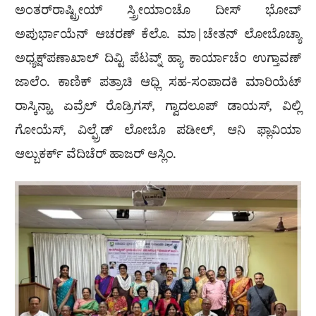
ಅಂತರ್‌ರಾಷ್ಟ್ರೀಯ್ ಸ್ತ್ರೀಯಾಂಚೊ ದೀಸ್ ಭೋವ್
ಅಪುರ್ಭಾಯೆನ್ ಆಚರಣ್ ಕೆಲೊ. ಮಾ|ಚೇತನ್ ಲೋಬೊಚ್ಯಾ
ಅಧ್ಯಕ್ಷ್‌ಪಣಾಖಾಲ್ ದಿವ್ಟಿ ಪೆಟವ್ನ್ ಹ್ಯಾ ಕಾರ್ಯಾಚೆಂ ಉಗ್ತಾವಣ್
ಜಾಲೆಂ. ಕಾಣಿಕ್ ಪತ್ರಾಚಿ ಆಧ್ಲಿ ಸಹ-ಸಂಪಾದಕಿ ಮಾರಿಯೆಟ್
ರಾಸ್ಕಿನ್ಹಾ, ಏವ್ರೆಲ್ ರೊಡ್ರಿಗಸ್, ಗ್ವಾದಲೂಪ್ ಡಾಯಸ್, ವಿಲ್ಲಿ
ಗೋಯೆಸ್, ವಿಲ್ಫ್ರೆಡ್ ಲೋಬೊ ಪಡೀಲ್, ಆನಿ ಫ್ಲಾವಿಯಾ
ಆಲ್ಬುಕರ್ಕ್ ವೆದಿಚೆರ್ ಹಾಜರ್ ಆಸ್ಲಿಂ.