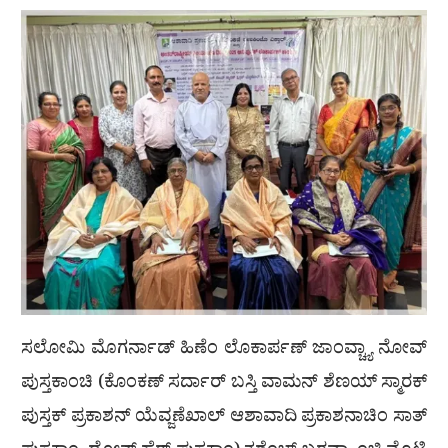
ಸಲೋಮಿ ಮೊಗರ್ನಾಡ್ ಹಿಣೆಂ ಲೊಕಾರ್ಪಣ್ ಜಾಂವ್ಚ್ಯಾ ನೋವ್
ಪುಸ್ತಕಾಂಚಿ (ಕೊಂಕಣ್ ಸರ್ದಾರ್ ಬಸ್ತಿ ವಾಮನ್ ಶೆಣಯ್ ಸ್ಮಾರಕ್
ಪುಸ್ತಕ್ ಪ್ರಕಾಶನ್ ಯೆವ್ಜಣೆಖಾಲ್ ಆಶಾವಾದಿ ಪ್ರಕಾಶನಾಚಿಂ ಸಾತ್