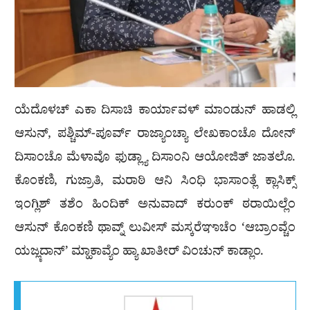
ಯೆದೊಳಚ್ ಎಕಾ ದಿಸಾಚಿ ಕಾರ್ಯಾವಳ್ ಮಾಂಡುನ್ ಹಾಡಲ್ಲಿ
ಆಸುನ್, ಪಶ್ಚಿಮ್-ಪೂರ್ವ್ ರಾಜ್ಯಾಂಚ್ಯಾ ಲೇಖಕಾಂಚೊ ದೋನ್
ದಿಸಾಂಚೊ ಮೆಳಾವೊ ಫುಡ್ಲ್ಯಾ ದಿಸಾಂನಿ ಆಯೋಜಿತ್ ಜಾತಲೊ.
ಕೊಂಕಣಿ, ಗುಜ್ರಾತಿ, ಮರಾಠಿ ಆನಿ ಸಿಂಧಿ ಭಾಸಾಂತ್ಲೆ ಕ್ಲಾಸಿಕ್ಸ್
ಇಂಗ್ಲಿಶ್ ತಶೆಂ ಹಿಂದಿಕ್ ಅನುವಾದ್ ಕರುಂಕ್ ಠರಾಯಿಲ್ಲೆಂ
ಆಸುನ್ ಕೊಂಕಣಿ ಥಾವ್ನ್ ಲುವೀಸ್ ಮಸ್ಕರೆಞಾಚೆಂ ‘ಆಬ್ರಾಂವ್ಚೆಂ
ಯಜೣದಾನ್’ ಮ್ಹಾಕಾವ್ಯೆಂ ಹ್ಯಾ ಖಾತೀರ್ ವಿಂಚುನ್ ಕಾಡ್ಲಾಂ.