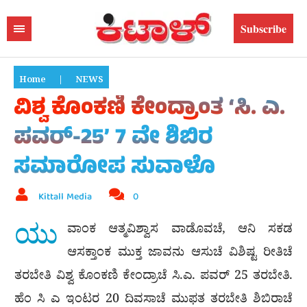
Subscribe
Home
|
NEWS
ವಿಶ್ವ ಕೊಂಕಣಿ ಕೇಂದ್ರಾಂತ ‘ಸಿ. ಎ.
ಪವರ್-25’ 7 ವೇ ಶಿಬಿರ
ಸಮಾರೋಪ ಸುವಾಳೊ
Kittall Media
0
ಯು
ವಾಂಕ ಆತ್ಮವಿಶ್ವಾಸ ವಾಡೊವಚೆ, ಆನಿ ಸಕಡ
ಆಸಕ್ತಾಂಕ ಮುಕ್ತ ಜಾವನು ಆಸುಚೆ ವಿಶಿಷ್ಟ ರೀತಿಚೆ
ತರಬೇತಿ ವಿಶ್ವ ಕೊಂಕಣಿ ಕೇಂದ್ರಾಚೆ ಸಿ.ಎ. ಪವರ್ 25 ತರಬೇತಿ.
ಹೆಂ ಸಿ ಎ ಇಂಟರ 20 ದಿವಸಾಚೆ ಮುಫತ ತರಬೇತಿ ಶಿಬಿರಾಚೆ