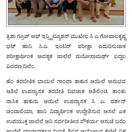
ತ್ರಿಶಾ ಗ್ರೂಪ್ ಆಫ್ ಇನ್ಸ್ಟಿಟ್ಯೂಶನ್ ಮುಖೇಲ ಸಿ ಎ ಗೋಪಾಲಕೃಷ್ಣ
ಭಟ್ ಹಾನಿ ಸಿ.ಎ. ಇಂಟರ್ ಪರೀಕ್ಷಾ ಎದುರಿಸುಚಾಕ
ಪರೀಕ್ಷಾರ್ಥಿಂಕ ಅವಶ್ಯಕ ಜಾಲೆಲೆ ಮನೋಸಾಮರ್ಥ್ ಬದ್ದಲ
ವಿವರಣ ದಿಲೆಂ.
ಹೆಂ ತರಬೇತಿಕ ಭಾಯಲೆ ಗಾಂವಾ ತಾಕುನ ಆಯಿಲೆ ಅನುಭವ
ಆಶಿಲೆ ಉಪನ್ಯಾಸಕ ತರಬೇತಿ ದಿವಚಾಕ ಆಶಿಲಿಂಚಿ. ತಾಂತು
ನಾಸಿಕ ತಾಕುನು ಆಯಿಲೆ ಉಪನ್ಯಾಸಕ ಸಿ ಎ. ದರ್ಶನ್
ಚಂದಾಲಿಯಾ, ಹಾನಿ ವಿದ್ಯಾರ್ಥಿಂಕ ಉದ್ದೇಶಿಸುನ ಅಸಲೆ ಏಕ
ಉಪಯುಕ್ತ ಜಾಲೆಲೆ ಆನಿ ಸರ್ವರೀತೀನ ಸೌಕರ್ಯ ಆಸುಚೆ ಬರೆಂ