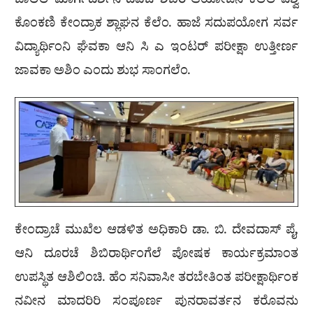
ಜಾಲೆಲೆ ಮಾರ್ಗದರ್ಶನ ದಿವಚೆ ಶಿಬಿರ ಆಯೋಜನ ಕೆಲೆಲೆ ವಿಶ್ವ
ಕೊಂಕಣಿ ಕೇಂದ್ರಾಕ ಶ್ಲಾಘನ ಕೆಲೆಂ. ಹಾಜೆ ಸದುಪಯೋಗ ಸರ್ವ
ವಿದ್ಯಾರ್ಥಿಂನಿ ಘೆವಕಾ ಆನಿ ಸಿ ಎ ಇಂಟರ್ ಪರೀಕ್ಷಾ ಉತ್ತೀರ್ಣ
ಜಾವಕಾ ಅಶಿಂ ಎಂದು ಶುಭ ಸಾಂಗಲೆಂ.
ಕೇಂದ್ರಾಚೆ ಮುಖೆಲ ಆಡಳಿತ ಅಧಿಕಾರಿ ಡಾ. ಬಿ. ದೇವದಾಸ್ ಪೈ,
ಆನಿ ದೂರಚೆ ಶಿಬಿರಾರ್ಥಿಂಗೆಲೆ ಪೋಷಕ ಕಾರ್ಯಕ್ರಮಾಂತ
ಉಪಸ್ಥಿತ ಆಶಿಲಿಂಚಿ. ಹೆಂ ಸನಿವಾಸೀ ತರಬೇತಿಂತ ಪರೀಕ್ಷಾರ್ಥಿಂಕ
ನವೀನ ಮಾದರಿರಿ ಸಂಪೂರ್ಣ ಪುನರಾವರ್ತನ ಕರೊವನು