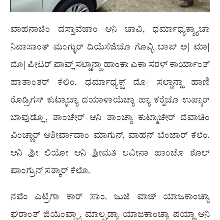
ವಾಹನಾಚಿಂ ದಸ್ತಾವೆಜಾಂ ಆನಿ ಚಾವಿ, ಧರ್ಮಾಧ್ಯಕ್ಶ್ಯಾಚಾ
ನಿವಾಸಾಂತ್ ಮಂಗ್ಳುರ್ ದಿಯೆಸೆಜಿಚೊ ಗೊವ್ಳಿ ಬಾಪ್ ಅ| ಮಾ|
ದೊ| ಪೀಟರ್ ಪಾವ್ಲ್ ಸಲ್ಡಾನ್ಹಾ ಹಾಂಕಾ ಎಕಾ ಸರಳ್ ಕಾರ್ಯಾಂತ್
ಹಾತಾಂತರ್ ಕೆಲಿಂ. ಧರ್ಮಾಧ್ಯಕ್ಷ್ ದೊ| ಸಲ್ಡಾನ್ಹಾ ಹಾಣಿ
ರೊಡ್ರಿಗಸ್ ಕುಟ್ಮಾಚ್ಯಾ ದಯಾಳಾಯೆಚ್ಯಾ ಹ್ಯಾ ಕರ‍್ನೆಚೊ ಉಪ್ಕಾರ್
ಬಾವುಡ್ಲೊ, ತಾಂಚೇರ್ ಆನಿ ತಾಂಚ್ಯಾ ಕುಟ್ಮಾಚೇರ್ ದೆವಾಚಿಂ
ವಿಂಚ್ಣಾರ್ ಆಶೀರ್ವಾದಾಂ ಮಾಗುನ್, ವಾಹನ್ ಬೆಂಜಾರ್ ಕೆಲೆಂ.
ಆನಿ ಶ್ರೀ ಲಿಯೋ ಆನಿ ಶ್ರೀಮತಿ ಲವೀನಾ ಹಾಂಚೊ ಶೊಲ್
ಪಾಂಗ್ರುನ್ ಸತ್ಕಾರ್ ಕೆಲೊ.
ನವೆಂ ಎಟ್ರಿಗಾ ಕಾರ್ ಸಾಂ. ಜುಜೆ ವಾಜ್ ಯಾಜಕಾಂಚ್ಯಾ
ಘರಾಂತ್ ಜಿಯೆಂವ್ಚ್ಯಾ ಮಾಲ್ಘಡ್ಯಾ ಯಾಜಕಾಂಚ್ಯಾ ಪಯ್ಣಾ ಆನಿ