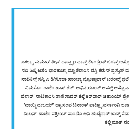
ಪಾಟ್ಲ್ಯಾ ಸುಮಾರ್ ತೀನ್ ಧಾಕ್ಡ್ಯಾಂ ಥಾವ್ನ್ ಕೊಂಕ್ಣೆಂತ್ ಬರವ್ನ್ ಆಸ
ನವಿ ಡಿಲ್ಲಿ ಅಶೆಂ ಭಾರತಾಚ್ಯಾ ಮ್ಹಾ ಶೆರಾಂನಿ ವಸ್ತಿ ಕರುನ್ ಪ್ರಸ್ತ
ನಾಟಕಿಸ್ತ್ ಸನ್ನಿ ಎ ಡಿ’ಸೊಜಾ ಹಾಂಚ್ಯಾ ಪ್ರೋತ್ಸಾವಾನ್ ಬರಂವ್ಕ್ ಧ
ವಿಮರ್ಸೊ ತಾಚೆಂ ಖಾಸ್ ಶೆತ್. ಅಭಿನಯಾಂತ್ ಆಸಕ್ತ್ ಆಸ್ಚೊ ನಾನು 
ವೆಳಾರ್' ನಾಟಕಾಂನಿ ತಾಣೆ ಸಾದರ್ ಕೆಲ್ಲೆ ಕಿರ್‌ದಾರ್ ಆತಾಂಯ್ ಪ್ರೇ
'ದಾಯ್ಜಿ ದುಬಯ್' ಹ್ಯಾ ಸಂಘಟನಾಂತ್ ಪಾಟ್ಲ್ಯಾ ವರ್ಸಾಂನಿ ಜವ
ಮಿಲನ್' ಹಾಚೊ ಸಕ್ರ‍ೀಯ್ ಸಾಂದೊ ಆನಿ ಹುದ್ದೆದಾರ್ ಜಾವ್ನ್ ಸೆವಾ ದಿ
ಕೆಲ್ಲಿ ಮಾತ್ 