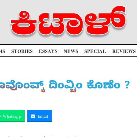
MS
STORIES
ESSAYS
NEWS
SPECIAL
REVIEWS
ೊಂವ್ಕ್ ದಿಂವ್ಚಿಂ ಕೊಣೆಂ ?
Whatsapp
Email