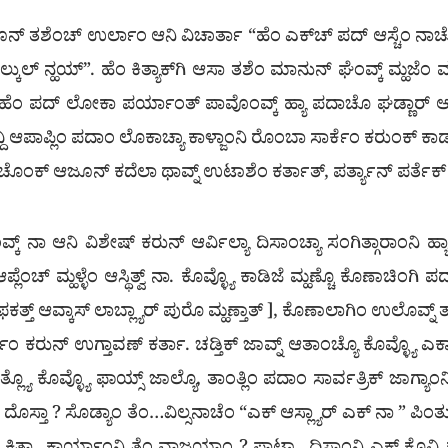
ನ್ ತಶೆಂಚ್ ಉರ್ಲಾಂ ಆನಿ ವಿಚಾರ್ತಾ “ಹೆಂ ಎಕ್‍ಚ್ ಪದ್ ಆಸ್ಚೆಂ ನಾಚೊಂಕ
ಿಲ್ಕುಲ್ ನ್ಹಯ್”. ಹೆಂ ಕಿತ್ಯಾಕ್‍ಗಿ ಆಸಾ ತಶೆಂ ಮಾನುನ್ ಘೆಂವ್ಕ್ ಮ್ಹಜ
ಂ ಪದ್ ಲೋಕಾ ಪರ್ಯಾಂತ್ ಪಾವೊಂವ್ಕ್ ಹ್ಯಾ ಪದಾಚೊ ಘಡ್ಣಾರ್ ಆನಿ ಪೊಸ್
್ದಿ ಆಪಾಪ್ಲಿಂ ಪದಾಂ ಲೊಕಾಚ್ಯಾ ಕಾಳ್ಜಾಂನಿ ರೊಂಬಾ ಸಾರ್ಕೆಂ ಕರುಂಕ್ ಕಾಡ್
ೊಂಕ್ ಆಜೂನ್ ಕದೆಲಾ ಥಾವ್ನ್ ಉಟಾಶೆಂ ಕರ್ತಾತ್, ಪರ್ತ್ಯಾನ್ ಪರ್ತೆಕ್ 
ನಾ ಆನಿ ವಿಶೇಷ್ ಕರುನ್ ಆರ್ವಿಲ್ಯಾ ದಿಸಾಂಚ್ಯಾ ಸಂಗಿತ್ಗಾರಾಂನಿ ಹ್ಯಾ 
ಲೆಂಚ್ ಮ್ಹಳ್ಳೆಂ ಆಸ್ಥಿತ್ವ್ ನಾ. ಕೊವ್ಳ್ಯೊ ಕಾಡಿಜೆ ಮ್ಹಣ್ಚೊ ಕೊಣಾಚಿಂಗ
್ಯಾರ್ ಫಕತ್ತ್ ಆವ್ಕಾಸ್ ಲಾಬ್ಲ್ಯಾರ್ ಪುರೊ ಮ್ಹಣ್ತಾತ್ ], ಕೊಣಾಲಾಗಿಂ ಉಲೊವ
ೆಂ ಕರುನ್ ಉಗ್ತಾವಣ್ ಕರ್ತಾ. ಚಡ್ತಿಕ್ ಜಾವ್ನ್ ಆತಾಂಚ್ಯೊ ಕೊವ್ಳ್ಯೊ ಎಕಾ ಹಪ
್ಲ್ಯೊ ಕೊವ್ಳ್ಯೊ ಫಾಯ್ಸ್ ಜಾಲ್ಯೊ, ತಾಂತ್ಲಿಂ ಪದಾಂ ಸಾರ್ವತ್ರಿಕ್ ಜಾಗ್ಯಾಂನಿ 
ಾ ದೊಸ್ತಾ ? ಸೊಡ್ಯಾಂ ತೆಂ…ವಿಲ್ಸನಾಚೆಂ “ಎಕ್ ಆಸ್ಲ್ಯಾರ್ ಎಕ್ ನಾ ” 