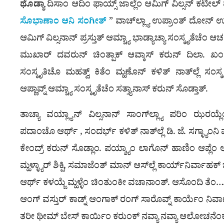
ಥೊಡ್ಯಾ
ದಿಸಾಂ ಆದಿಂ ಫಾಯ್ಸ್ ಜಾಲ್ಲೆಂ ಆಮಿಗ್ ವಿಲ್ಸನ್ ಕಟೀಲ
ಸೊಭಾಣಾಂ ಆನಿ ಸಂಗೀತ್
” ವಾಚ್‍ಲ್ಲ್ಯಾ ಉಪ್ರಾಂತ್ ದೋನ್ 
ಆಮಿಗ್ ವಿಲ್ಸನಾನ್ ಪ್ರಸ್ತುತ್ ಆಮ್ಚ್ಯಾ ಭಾಡ್ಯಾಚ್ಯಾ ಸಂಸ್ಕೃತೆಚೆ
ಮುಖಾರ್ ದವರುನ್ ಚಿಂತ್ಪಾಕ್ ಆವ್ಕಾಸ್ ಕರುನ್ ದಿಲಾ. ಖಂಡಿತ್
ಸಂಸ್ಕೃತಿಚೊ ಮಹತ್ವ್ ಕಿತೆಂ ಮ್ಹಣೊನ್ ಕಳಿತ್ ನಾತ್‍ಲ್ಲೆ ಸಂಸ್ಕೃ
ಆಪ್ಣಾವ್ನ್ ಆಮ್ಚ್ಯಾ ಸಂಸ್ಕೃತೆಚೆಂ ಸತ್ತ್ಯಾನಾಸ್ ಕರುನ್ ಸೊಡ್ತಾತ್.
ತಾಚ್ಯಾ ವಯ್ಲ್ಯಾನ್ ವಿಲ್ಸನಾನ್ ಸಾಂಗ್‍ಲ್ಲ್ಯಾ ಪರಿಂ ಝರಯ್
ಪದಾಂಚೊ ಆರ್ಥ್ , ಸಂದರ್ಭ್ ಕಳಿತ್ ನಾತ್‍ಲ್ಲೆ ಡಿ. ಜೆ. ಸಗ್ಳ್ಯಾಂನಿ
ಕೇಂದ್ರ್ ಕರುನ್ ಸೊಡ್ಲಾಂ. ಪಯ್ಶ್ಯಾಂ ಲಾಗೊನ್ ಹಾಣಿಂ ಆಪ್ಲೆಂ ಆಂ
ಮ್ಹಳ್ಳ್ಯಾರ್ ಶಿಕ್ಪಿ, ಸಮಾಜೆಂತ್ ಮಾನ್ ಆಸ್‍ಲ್ಲೆ ಕಾರ್ಯ್‍ನಿರ್ವ
ಆರ್ಥ್ ಕಳಯ್ಜೆ ಮ್ಹಳ್ಳೆಂ ಚಿಂತುಂಕೀ ವಚಾನಾಂತ್. ಆಸೊಂದಿ ತೆಂ
ಆಂಗ್ ವಸ್ತುರ್ ಕಾಡ್ನ್ ಆಂಗಾಕ್ ರಂಗ್ ಸಾರೊವ್ನ್ ಕಾರ್ಯೆಂ ನಿರ್ವಾಹ
ತರೀ ಥೀಮ್ ಬೇಸ್ ಕಾರ್ಯಿಂ ಕರುಂಕ್ ನವ್ಯಾ ನವ್ಯಾ ಆಲೋಚನೆ