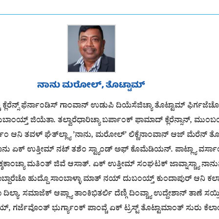
ನಾನು ಮರೋಲ್, ತೊಟ್ಟಾಮ್
್ಚೊ ಕ್ಲೆರೆನ್ಸ್ ಫೆರ್ನಾಂಡಿಸ್ ಗಾಂವಾನ್ ಉಡುಪಿ ದಿಯೆಸೆಜಿಚ್ಯಾ ತೊಟ್ಟಾಮ್ ಫಿರ್ಗಜೆ
ುತ್ ದುಬಾಂಯ್ತ್ ಜಿಯೆತಾ. ತಲ್ವಾರೆಧಾರಿಚ್ಯಾ ಬರ್ಪಾಂಕ್ ಫಾಮಾದ್ ಕ್ಲೆರೆನ್ಸಾನ್, 
ರ್ಲೆಂ ಆನಿ ತವಳ್ ಘೆತ್‌ಲ್ಲ್ಯಾ ’ನಾನು, ಮರೋಲ್’ ಲಿಕ್ಣೆನಾಂವಾನ್ ಆಜ್ ಮೆರೆನ್ ತ
ಏಕ್ ಉತ್ತೀಮ್ ನಟ್ ತಶೆಂ ಸ್ಟ್ಯಾಂಡ್ ಅಫ್ ಕೊಮೆಡಿಯನ್. ಪಾಟ್ಲ್ಯಾ ವರ್ಸಾಂನಿ '
ಕ್ಶಕಾಂಚ್ಯಾ ಮತಿಂತ್ ಜಿವೆ ಆಸಾತ್. ಏಕ್ ಉತ್ತೀಮ್ ಸಂಘಟಕ್ ಜಾವ್ನಾಸ್ಚ್ಯಾ ನಾನುನ
ಾಬ್ದಾರೆಚೊ ಹುದ್ದೊ ಸಾಂಬಾಳ್ಳಾ ಮಾತ್ ನಯ್ ದುಬಂಯ್ತ್ ಕುಂದಾಪುರ್ ಆನಿ ಕಲ್
ಲ್ಯಾ. ಸಮಾಜೆಕ್ ಆಪ್ಲ್ಯಾ ತಾಂಕಿಭಿತರ್ಲಿ ದೆಣ್ಗಿ ದಿಂವ್ಚ್ಯಾ ಉದ್ದೇಶಾನ್ ತಾಣೆ ಸ
ನಯ್, ಗರ್ಜೆವೊಂತ್ ಭುರ್ಗ್ಯಾಂಕ್ ಪಾಂವ್ಚೆ ಏಕ್ ಟ್ರಸ್ಟ್ ತೊಟ್ಟಾಮಾಂತ್ ಸುರು ಕೆಲಾ