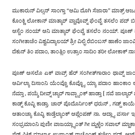
ಮುಕಾರುನ್ ವಿಲ್ಸನ್ ಸಾಂಗ್ತಾ “ಆಮಿ ದೊಗಿ ಸೆಜಾರಾ” ಮಾತ್ರ್ ಆಜೂ
ಕೊಂಕ್ಣಿ ಲೋಕಾನ್ ಮಾತ್ಯಾರ್ ವ್ಹಾವೊವ್ನ್ ಘೆಂವ್ಚೆ ತಸಲೆಂ ಪದ್ ಬ
ಆಸ್ಚೆಂ ನಂಯ್ ಆನಿ ಮಾತ್ಯಾರ್ ಘೆಂವ್ಚೆ ತಸಲೆಂ ನಂಯ್. ಪೂಣ್ ಹೆ
ಸಂಗೀತಾಚೆಂ ವಿಶ್ವವಿದ್ಯಾಲಯ್ ಶ್ರೀ ವಿಲ್ಫಿ ರೆಬಿಂಬಸ್ ಹಾಣೆಂ ಜಾಂವ
ದೆಕುನ್ ತಿಂ ಪದಾಂ, ತಾಂತ್ಲಿಂ ಉತ್ರಾಂ ಸಾದಿಂ ತರೀ ಲೋಕಾಕ್ ನಾಚ
ಪೂಣ್ ಅಸಲೊ ಏಕ್ ವಾವ್ರ್ ಹೆರ್ ಸಂಗೀತ್‍ಗಾರಾಂ ಥಾವ್ನ್ ಜಾಂವ್ಕ್ 
ಆರ್ವಿಲ್ಯಾ ದಿಸಾಂನಿ ಯೆಂವ್ಚೊ ಕೊವ್ಳ್ಯೊ ಯ್ಯಾ ಪದಾಂ ಹಾಂಕಾಂ ಆಪ್
ನೆಮ್ತಾ , ಪಯ್ಶೆ ದೀವ್ನ್ ಚ್ಯಾರ್ ಗಾವ್ಪ್ಯಾಂಕ್ ಹಾಡ್ತಾ [ ನವೆ ಜಾಲ
ಕಾಡ್ನ್ ಕೊವ್ಳಿ ಕಾಡ್ತಾ. ಚಾರ್ ಪೊದೊರ್ನಿಂಕ್ ಧರುನ್ , ಗಡ್ದ್ ಕಾರ್ಯ
ಆತಾಂಚ್ಯಾ ಕೊವ್ಳಿ ಕಾಡ್ತೆಲ್ಯಾಂಕ್ ಆಪ್ಲೆಂಪಣ್ ನಾ. ಆದ್ಲ್ಯಾ ವರ್ಸಾ ಇತ
ಸಂಭ್ರಮಾಂನಿ ಪುಣೀ ವಾಜಯ್ಲ್ಯಾಂತ್ ಗೀ ಮ್ಹಳ್ಳೆಂ ಸವಾಲ್ ಮ್ಹಾಕ