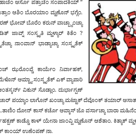
್ ಹಾಚೆಂ ಆರ್ಸೊ ಪತ್ರಾಚೆಂ ಸಂಪಾದಕಿಯ್ ”
ಉತ್ರಾಂ ಆಶಿಂ ಬೊರಯಾಂ ಮ್ಹಣೊನ್ ಭಗ್ಲೆಂ.
ಂ ಆಚರಣ್ ಭೋವ್ ಬೊರೆಂ ಕರುನ್ ವಾಚ್ಪ್ಯಾಂಚ್ಯಾ
 ಜಾವ್ನ್ ಸಂಸ್ಕೃತಿ ಮ್ಹಳ್ಯಾರ್ ಕಿತೆಂ ?
ತೆಚ್ಯಾ ನಾಂವಾನ್ ಭಾಡ್ಯಾಚ್ಯಾ ಸಂಸ್ಕೃತೆಕ್
ಲೆಂಚ್ ಝರೊಂವ್ಚೆ ಕಾರ್ಯೆಂ ನಿರ್ವಾಹಕ್,
 ಮೆಳೊನ್ ಆಮ್ಚ್ಯಾ ಸಂಸ್ಕೃತೆಕ್ ಎಕ್ ವ್ಯಾಪಾರಿ
ತಸ್ಕರ್ನ್ ವಿಕುನ್ ಸೊಡ್ಲಾಂ. ದುರ್ಭಾಗ್ಪಣ್
ಾಹಕ್ ಚಾರ್ ಪಯ್ಶಾಂ ಲಾಗೊನ್ ಖಂಚ್ಯಾ ಮಟ್ಟಾಕ್ ದೆವೊಂಕ್ ತಯಾರ್ ಆಸಾತ್ ಮ್
…..ತಾಣಿಂ ದೋನ್ ಕಾಸ್ ಕರ್ಚೊ ಆವ್ಕಾಸ್ ಜೊ ವರ್ಸಾಚ್ಯಾ ಬಾರಾ ಮಹಿನೆಯ
ಕ್ಪಣ್ ಕಾಡ್ಚೊ ಕಾಳ್ ಯೇನಾ ಜಾಂವ್ದಿ ಮ್ಹಣೊನ್ ಆಶೆತಾಂ. ಕಿತ್ಯಾಕ್ ಮ್ಹಳ್
ಂಕ್ ಕಾಂಯ್ ಉಣೆಂಪಣ್ ನಾ.