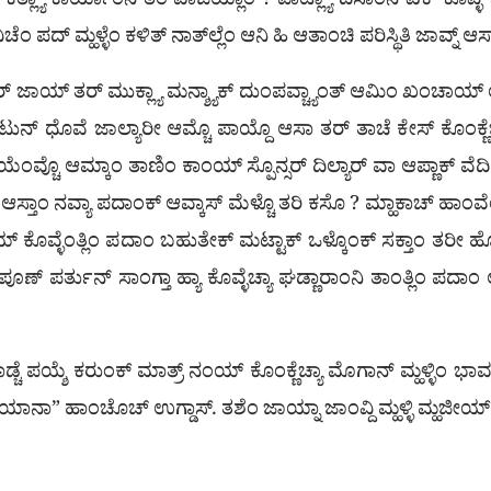
ಕಿತ್ಲ್ಯಾ ಕಾರ್ಯಾಂನಿ ತೆಂ ವಾಜಯ್ಲಾಂ ? ಪಾಟ್ಲ್ಯಾ ದಿಸಾಂನಿ ಎಕ್ ಕೊವ್ಳಿ
ೆಂ ಪದ್ ಮ್ಹಳ್ಳೆಂ ಕಳಿತ್ ನಾತ್‍ಲ್ಲೆಂ ಆನಿ ಹಿ ಆತಾಂಚಿ ಪರಿಸ್ಥಿತಿ ಜಾವ್ನ್ ಆಸ
ೊನ್ಸರ್ ಜಾಯ್ ತರ್ ಮುಕ್ಲ್ಯಾ ಮನ್ಶ್ಯಾಕ್ ದುಂಪವ್ಚ್ಯಾಂತ್ ಆಮಿಂ ಖಂಚಾ
ಟುನ್ ಧೊವೆ ಜಾಲ್ಯಾರೀ ಆಮ್ಚೊ ಪಾಯ್ದೊ ಆಸಾ ತರ್ ತಾಚೆ ಕೇಸ್ ಕೊಂಕ್ಣೆಚ
್ಚೊ ಆಮ್ಕಾಂ ತಾಣಿಂ ಕಾಂಯ್ ಸ್ಪೊನ್ಸರ್ ದಿಲ್ಯಾರ್ ವಾ ಆಪ್ಣಾಕ್ ವೆದಿ ದಿಲ್
ಾಂ ಆಸ್ತಾಂ ನವ್ಯಾ ಪದಾಂಕ್ ಆವ್ಕಾಸ್ ಮೆಳ್ಚೊ ತರಿ ಕಸೊ ? ಮ್ಹಾಕಾಚ್ ಹಾಂವೆ
ಂಚಾಯ್ ಕೊವ್ಳೆಂತ್ಲಿಂ ಪದಾಂ ಬಹುತೇಕ್ ಮಟ್ಟಾಕ್ ಒಳ್ಕೊಂಕ್ ಸಕ್ತಾಂ ತರೀ ಹ
ಪೂಣ್ ಪರ್ತುನ್ ಸಾಂಗ್ತಾ ಹ್ಯಾ ಕೊವ್ಳೆಚ್ಯಾ ಘಡ್ಣಾರಾಂನಿ ತಾಂತ್ಲಿಂ ಪದ
 ಕಾಡ್ಚೆ ಪಯ್ಶೆ ಕರುಂಕ್ ಮಾತ್ರ್ ನಂಯ್ ಕೊಂಕ್ಣೆಚ್ಯಾ ಮೊಗಾನ್ ಮ್ಹಳ್ಳಿ
ಿಯಾನಾ” ಹಾಂಚೊಚ್ ಉಗ್ಡಾಸ್. ತಶೆಂ ಜಾಯ್ನಾ ಜಾಂವ್ದಿ ಮ್ಹಳ್ಳಿ ಮ್ಹಜೀಯ