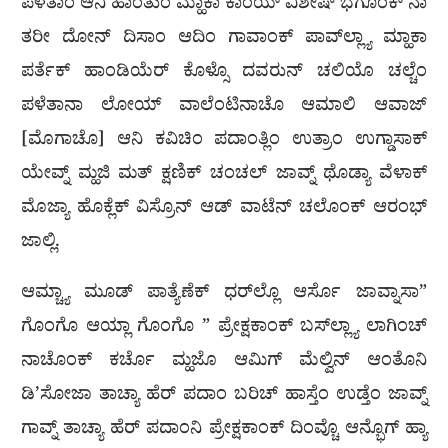
ಪಳೆತಾಂ ಆನಿ ಹಾಂತುಂ ಮ್ಹಾಕಾ ಕಾಂಯ್ ವಿಶೇಷ್ ಭಗೊಂಕ್ ನಾ
ತರೀ ದೋನ್ ದಿಸಾಂ ಆದಿಂ ಗಾವಾಂಕ್ ಪಾವ್‍ಲ್ಲ್ಯಾ ಮ್ಹಾಕಾ
ಪರ್ತೆಕ್ ಹಾಂಡಿಯೆರ್ ಕೊಳ್ಸೊ ದವರುನ್ ಚಲಿಯೊ ಚಲ್ಚೆಂ
ಪಳೆತಾನಾ ಲೋಯ್ ವಾಲೆಂಟಿನಾಚೊ ಆಮಾಲಿ ಆವಾಜ್
[ಮೊಗಾಚೊ] ಆನಿ ಕವಿಚಿಂ ಪದಾಂತ್ಲಿಂ ಉತ್ರಾಂ ಉಗ್ಡಾಸಾಕ್
ಯೇವ್ನ್ ಮ್ಹಜಿ ಮತ್ ಕ್ಷಣಿಕ್ ಚಂಚಲ್ ಜಾವ್ನ್ ಥೊಡ್ಯಾ ವೆಳಾಕ್
ಮೊಜ್ಯಾ ಹೊಕ್ಲೆಕ್ ವಿಸ್ರೊನ್ ಆಡ್ ವಾಟೆನ್ ಚಲೊಂಕ್ ಆರಂಭ್
ಜಾಲ್ಲಿ.
ಆಮ್ಚ್ಯಾ ಮೂಡ್ ಪಾತ್ಯೆಣೆಕ್ ಧರ್‌ಲ್ಲೊ ಆರ್ಸೊ ಜಾವ್ನಾಸಾ”
ಗೊಂಗೊ ಆಯ್ಲಾ ಗೊಂಗೊ ” ಪ್ರೇಕ್ಷಕಾಂಕ್ ಬಸ್‍ಲ್ಲ್ಯಾ ಲಾಗಿಂಚ್
ನಾಚೊಂಕ್ ಕರ್ಚೊ ಮ್ಹಜೊ ಆಮಿಗ್ ಮೆಲ್ವಿನ್ ಆಂತೊನಿ
ಡಿ’ಸೋಜಾ ತಾಚ್ಯಾ ಹೆರ್ ಪದಾಂ ಬರಿಚ್ ಹಾಸ್ತೆಂ ಉಡ್ತೆಂ ಜಾವ್ನ್
ಗಾವ್ನ್ ತಾಚ್ಯಾ ಹೆರ್ ಪದಾಂನಿ ಪ್ರೇಕ್ಷಕಾಂಕ್ ದಿಂವ್ಚೊ ಆನ್ಭೊಗ್ ಹ್ಯಾ