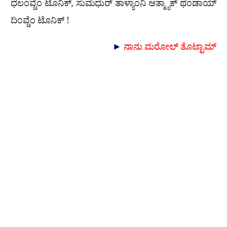
ಧಲಂವ್ಚೆಂ ಟೊನಿಕ್, ಸುಮಧುರ್ ತಾಳ್ಯಾಂನಿ ಆತ್ಮ್ಯಾಕ್ ಥಂಡಾಯ್
ದಿಂವ್ಚೆಂ ಟೊನಿಕ್ !
►
ನಾನು ಮರೋಲ್ ತೊಟ್ಟಾಮ್