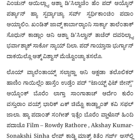
ವಿಂಚುನ್ ಆಯಿಲ್ಲ್ಯಾ ಆಶ್ನಾ ಡಿ’ಸಿಲ್ವಾಚೆಂ ಹೆಂ ಪದ್ ಆಯ್ಕೊನ್
ಪರ್ತ್ಯಾನ್ ಹ್ಯಾ ಸ್ಪರ್ದ್ಯಾಚ್ಯಾ ಸರ್ವ್ ಸ್ಪರ್ಧಿಕಾಂಚಿಂ ಪದಾಂ
ಆಯ್ಕಾಲಿಂ. ಖಂಡಿತ್ ಜಾವ್ನ್ ಕಾರ್ಬಾರ‍್ಯಾಂನಿ ಸಾರ್ಕ್ಯಾ ತಾಲೆಂತಾಕ್
ಸೊಧುನ್ ಕಾಡ್ಲಾಂ ಆನಿ ಆಶ್ನಾ ಡಿ’ಸಿಲ್ವಾನ್ ತಾಚೆರ್ ದವರಿಲ್ಲ್ಯಾ
ಭರ್ವಾಶ್ಯಾಕ್ ಸಾರ್ಕೊ ನ್ಯಾಯ್ ದಿಲಾ. ಪದ್ ಗಾಯ್ತಾನಾ ಭುರ್ಗ್ಯಾನ್
ದಾಕಯಿಲ್ಲೊ ಆತ್ಮ್ ವಿಶ್ವಾಸ್ ಮೆಚ್ವೊಂಚ್ಯಾ ತಸಲೊ.
ಲೊಯ್ ವ್ಯಾಲೆಂತಾಯ್ನ್ ಸಲ್ದಾನ್ಹಾ ಆನಿ ಆಕ್ಷಡಾ ತಲೊಲಿಕರ್
ಹಾಣಿಂ ಗಾಯಿಲ್ಲೆಂ ಹಾಸ್ತೆಂ ಉಡ್ತೆಂ ಪದ್ “ಟಾಯ್ಟ್ ಫಿಟ್ ಜೀನ್ಸ್”
ಆಯ್ಕೊಂಕ್ ಬೊರೆಂ ಲಾಗ್ತಾ ಸಾಂಗಾತಾಚ್ ಆರ್ದೆಂ ಕುರೆಂ
ವಸ್ತುರಾಂ ವಯ್ರ್ ಭಾರಿಕ್ ಏಕ್ ಚಿಮ್ಟೊ ಕಾಡ್ಚ್ಯಾಂತ್ ಕವಿ ಸಫಲ್
ಜಾಲಾ. ಹ್ಯಾ ಪದಾಂತ್ ಸಂಗೀತ್ ಇತ್ಲೆಂ ಬೊರೆಂ ವ್ಹಾಳೊನ್ ಹಿಂದಿ
ಪದಾಚೊ Film – Rowdy Rathore , Akshay Kumar-
Sonakshi Sinha ಲೇಪ್ ಕಾಡ್ಚಿ ಮಾತ್ರ್ ಕಿತೆಂ ಗರ್ಜ್ ಆಸ್‍ಲ್ಲಿ