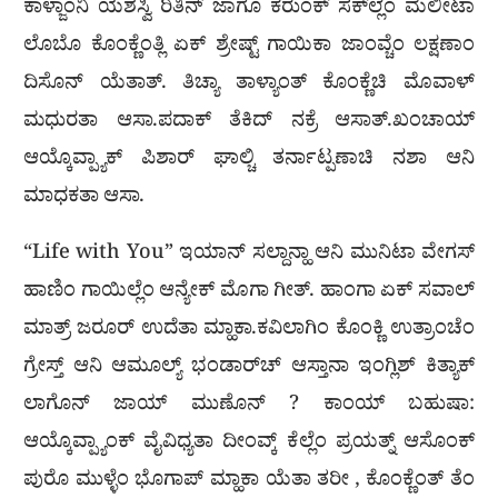
ಕಾಳ್ಜಾಂನಿ ಯಶಸ್ವಿ ರಿತಿನ್ ಜಾಗೊ ಕರುಂಕ್ ಸಕ್‍ಲ್ಲೆಂ ಮೆಲೀಟಾ
ಲೊಬೊ ಕೊಂಕ್ಣೆಂತ್ಲಿ ಏಕ್ ಶ್ರೇಷ್ಟ್ ಗಾಯಿಕಾ ಜಾಂವ್ಚೆಂ ಲಕ್ಷಣಾಂ
ದಿಸೊನ್ ಯೆತಾತ್. ತಿಚ್ಯಾ ತಾಳ್ಯಾಂತ್ ಕೊಂಕ್ಣೆಚಿ ಮೊವಾಳ್
ಮಧುರತಾ ಆಸಾ.ಪದಾಕ್ ತೆಕಿದ್ ನಕ್ರೆ ಆಸಾತ್.ಖಂಚಾಯ್
ಆಯ್ಕೊವ್ಪ್ಯಾಕ್ ಪಿಶಾರ್ ಘಾಲ್ಚಿ ತರ್ನಾಟ್ಪಣಾಚಿ ನಶಾ ಆನಿ
ಮಾಧಕತಾ ಆಸಾ.
“Life with You” ಇಯಾನ್ ಸಲ್ದಾನ್ಹಾ ಆನಿ ಮುನಿಟಾ ವೇಗಸ್
ಹಾಣಿಂ ಗಾಯಿಲ್ಲೆಂ ಆನ್ಯೇಕ್ ಮೊಗಾ ಗೀತ್. ಹಾಂಗಾ ಏಕ್ ಸವಾಲ್
ಮಾತ್ರ್ ಜರೂರ್ ಉದೆತಾ ಮ್ಹಾಕಾ.ಕವಿಲಾಗಿಂ ಕೊಂಕ್ಣಿ ಉತ್ರಾಂಚೆಂ
ಗ್ರೇಸ್ತ್ ಆನಿ ಆಮೂಲ್ಯ್ ಭಂಡಾರ್‌ಚ್ ಆಸ್ತಾನಾ ಇಂಗ್ಲಿಶ್ ಕಿತ್ಯಾಕ್
ಲಾಗೊನ್ ಜಾಯ್ ಮುಣೊನ್ ? ಕಾಂಯ್ ಬಹುಷಾ:
ಆಯ್ಕೊವ್ಪ್ಯಾಂಕ್ ವೈವಿಧ್ಯತಾ ದೀಂವ್ಕ್ ಕೆಲ್ಲೆಂ ಪ್ರಯತ್ನ್ ಆಸೊಂಕ್
ಪುರೊ ಮುಳ್ಳೆಂ ಭೊಗಾಪ್ ಮ್ಹಾಕಾ ಯೆತಾ ತರೀ , ಕೊಂಕ್ಣೆಂತ್ ತೆಂ