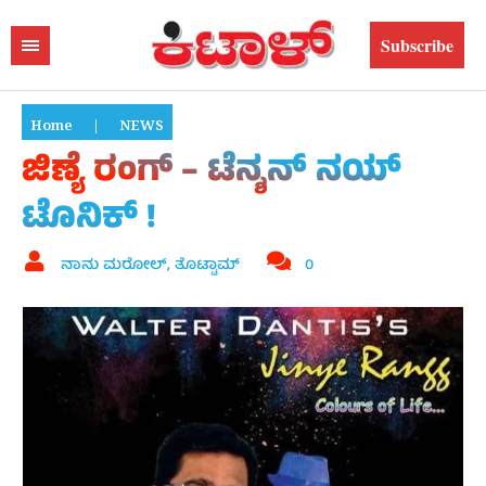
Subscribe
Home
|
NEWS
ಜಿಣ್ಯೆ ರಂಗ್ – ಟೆನ್ಶನ್ ನಯ್
ಟೊನಿಕ್ !
ನಾನು ಮರೋಲ್, ತೊಟ್ಟಾಮ್
0