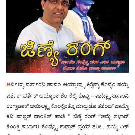
ಆ
ರ್ವಿಲ್ಯಾ ವರ್ಸಾಂನಿ ಹಾವೆಂ ಆಯ್ಕಾಲ್ಲ್ಯಾ ಕಿತ್ಲೆಶ್ಯಾ ಕೊವ್ಳೆಂ ಪಯ್ಕಿ
ಪರ್ತೆಕ್ ಪರ್ತೆಕ್ ಆಯ್ಕೊಂಕ್‍ಶೆಂ ಕೆಲ್ಲಿ ಕೊವ್ಳಿ – ಪಾಟ್ಲ್ಯಾ ದಿಸಾಂನಿ
ಉಗ್ತಾಡಾಕ್ ಆಯಿಲ್ಲ್ಯಾ ಕೊಂಕ್ಣೆಂತ್ಲೊ ಮಾಲ್ಘಡೊ ತಶೆಂಚ್ ಜಾಣ್ತೊ
ಕವಿ ವಾಲ್ಟರ್ ದಾಂತಿಸ್ ಹಾಚಿ ” ಜಿಣ್ಯೆ ರಂಗ್ “ಆಮ್ಚೆ ಸಭಾರ್
ಕೊಂಕ್ಣಿ ಕಾರ್ಬಾರಿ ಕೊವ್ಳ್ಯೊ ಕಾಡ್ತಾತ್ ವ್ಹಯ್ ತರೀ , ಪಯ್ಶೆ ಏಕ್