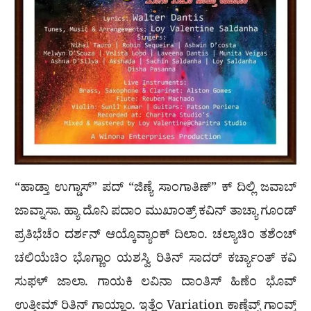
“ಹಾಡ್ತಾ ಉಗ್ಡಾಸ್” ಪದ್ “ಜಿಣ್ಯೆ ಸಾಂಗಾತಿಣ್” ಕ್ ದಿಲ್ಲಿ ಜವಾಬ್
ಜಾವ್ನಾಸಾ. ಹ್ಯಾ ದೊನಿ ಪದಾಂ ಮುಖಾಂತ್ರ್ ಕವಿನ್ ತಾಚ್ಯಾ ಗೂಂಡ್
ಪ್ರತಿಭೆಚೆಂ ದರ್ಶನ್ ಆಯ್ಕೊವ್ಯಾಂಕ್ ದಿಲಾಂ. ಚಲ್ಯಾಚಿಂ ತಶೆಂಚ್
ಚಲಿಯೆಚಿಂ ಭೊಗ್ಣಾಂ ಯಶಸ್ವಿ ರಿತಿನ್ ಸಾದರ್ ಕರ್ಚ್ಯಾಂತ್ ಕವಿ
ಸುಫಳ್ ಜಾಲಾ. ಗಾಯಕಿ ಲವಿನಾ ದಾಂತಿಸ್ ಹಿಣೆಂ ಭೊವ್
ಉತ್ತೀಮ್ ರಿತಿನ್ ಗಾಯ್ಲಾಂ. ಇತ್ಲೆಂ Variation ಕಾಣ್ಗೆವ್ನ್ ಗಾಂವ್ಕ್