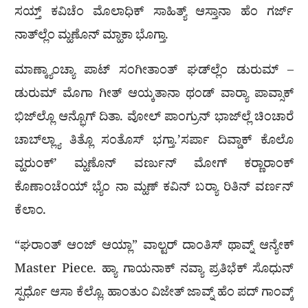
ಸಯ್ತ್ ಕವಿಚೆಂ ಮೊಲಾಧಿಕ್ ಸಾಹಿತ್ಯ್ ಆಸ್ತಾನಾ ಹೆಂ ಗರ್ಜ್
ನಾತ್‍ಲ್ಲೆಂ ಮ್ಹಣೊನ್ ಮ್ಹಾಕಾ ಭೊಗ್ತಾ.
ಮಾಣ್ಕ್ಯಾಂಚ್ಯಾ ಪಾಟ್ ಸಂಗೀತಾಂತ್ ಘಡ್‍ಲ್ಲೆಂ ಡುರುಮ್ –
ಡುರುಮ್ ಮೊಗಾ ಗೀತ್ ಆಯ್ಕತಾನಾ ಥಂಡ್ ವಾರ‍್ಯಾ ಪಾವ್ಸಾಕ್
ಭಿಜ್‍ಲ್ಲೊ ಆನ್ಭೊಗ್ ದಿತಾ. ವೋಲ್ ಪಾಂಗ್ರುನ್ ಭಾಜ್‍ಲ್ಲೆ ಚಿಂಚಾರೆ
ಚಾಬ್‍ಲ್ಲ್ಯಾ ತಿತ್ಲೊ ಸಂತೊಸ್ ಭಗ್ತಾ.’ಸರ್ಪಾ ದಿವ್ಡಾಕ್ ಕೊಲೊ
ವ್ಹರುಂಕ್’ ಮ್ಹಣೊನ್ ವರ್ಣುನ್ ಮೋಗ್ ಕರ‍್ಣಾರಾಂಕ್
ಕೊಣಾಂಚೆಂಯ್ ಭ್ಯೆಂ ನಾ ಮ್ಹಣ್ ಕವಿನ್ ಬರ‍್ಯಾ ರಿತಿನ್ ವರ್ಣನ್
ಕೆಲಾಂ.
“ಘರಾಂತ್ ಆಂಜ್ ಆಯ್ಲಾ” ವಾಲ್ಟರ್ ದಾಂತಿಸ್ ಥಾವ್ನ್ ಆನ್ಯೇಕ್
Master Piece. ಹ್ಯಾ ಗಾಯನಾಕ್ ನವ್ಯಾ ಪ್ರತಿಭೆಕ್ ಸೊಧುನ್
ಸ್ಪರ್ಧೊ ಆಸಾ ಕೆಲ್ಲೊ. ಹಾಂತುಂ ವಿಜೇತ್ ಜಾವ್ನ್ ಹೆಂ ಪದ್ ಗಾಂವ್ಕ್