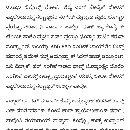
ಉತ್ರಾಂ ಲಿಪೊವ್ನ್ ವೆತಾತ್. ಜಿಣ್ಯೆ ರಂಗ್ ಕೊವ್ಳೆಕ್ ಲೊಯ್
ವ್ಯಾಲೆಂಟಾಯ್ನ್ ಸಲ್ದಾನ್ಹಾಚೆಂ ಸಂಗೀತ್ ಮ್ಹಣ್ತಾನಾ ಮ್ಹಜಿಂ ಭೊಗ್ಣಾಂ
ವ್ಹಯ್ಲ್ಯಾ ಚಿಂತ್ನಾಂನಿ ಪಾಶಾರ್ ಜಾಲ್ಲಿಂ. ಪೂಣ್ ಹ್ಯಾ ಕೊವ್ಳೆಂತ್
ಲೊಯ್ ಹಾಣೆಂ ಮ್ಹಜಿಂ ಸರ್ವ್ ವ್ಹಯ್ಲಿಂ ಭೊಗ್ಣಾಂ ಪಾಟಿಂ ಕರುನ್
ಸೊಡ್ಲ್ಯಾಂತ್. ಖಂಯ್ಚ್ಯಾ ಲಾಗಿ ಕಿತೆಂ ಸಂಗೀತ್ ಜಾಯ್ ತೆಂ ದೀವ್ನ್
ಪದಾಂತ್ಲೆ ಹಯೆಕ್ ಸಬ್ದ್ ಆಯ್ಕೊವ್ಪ್ಯಾಕ್ ನಿತಳ್ ಜಾವ್ನ್ ಆಯ್ಕೊಂಚ್ಯಾ
ಬರಿ ದಿಲ್ಯಾತ್. ಹೆರ್ ಸಂಗಿತ್‍ಗಾರಾಂ ಥಾವ್ನ್ ಬೊರ‍್ಯಾಂತ್ಲೆಂ ಬೊರೆಂ
ಸಂಗೀತ್ ಭಾಯ್ರ್ ಕಾಡ್ಚ್ಯಾ ಪ್ರಯತ್ನಾಂತ್ ಯಶಸ್ವಿ ಜಾಲಾ. ಲೊಯ್
ವ್ಯಾಲೆಂಟಾಯ್ನ್ ಸಲ್ದಾನ್ಹಾಕ್ ಉಲ್ಲಾಸ್ ಫಾವೊ.
ವಾಲ್ಟರ್ ದಾಂತಿಸ್ ಮುಖಾರೀ ಕೊವ್ಳಿ ಕಾಡ್ತೆಲ್ಯಾಂಕ್ ಖಂಡಿತ್ ಜಾವ್ನ್
ಏಕ್ ಮಾರ್ಗದರ್ಶಕ್. ಕೋಣಿ ಚಾರ್ ಪ್ರಾಯೋಜಕಾಂಕ್ ಧರ್ನ್ ,
ಪಾವೊತಿ ತಯಾರಾಯ್ ನಾಸ್ತಾನಾ ಕೊವ್ಳ್ಯೊ ಕಾಡ್ನ್ ಉಪ್ರಾಂತ್