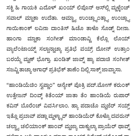
ಸಕ್ಚಿ ಹಿ ಗಾಯಕಿ ಎದೊಳ್ ಖಂಯ್ ಲಿಪೊನ್ ಆಸ್‍ಲ್ಲಿ ಮ್ಹಳ್ಳೆಂಚ್
ಸವಾಲ್ ಮ್ಹಾಕಾ ಉದೆತಾ. ಆಮ್ಚ್ಯಾ ಉಂಚ್ಲ್ಯಾಂತ್ಲ್ಯಾ ಉಂಚ್ಲ್ಯಾ
ಗಾಯಿಕಾಂಕ್ ಲವಿನಾ ದಾಂತಿಸ್ ಹಿಚೊ ತಾಳೊ ಸೊಡ್ನ್ ದೀನಾ.
ಹಾಂಗಾ ಮ್ಹಾಕಾ ಸಂಗೀತ್ ಮಾಂಡಾವ್ಣಿ ಕೆಲ್ಲೊ ಲೊಯ್
ವ್ಯಾಲೆಂಟಾಯ್ನ್ ಸಲ್ದಾನ್ಹಾಚ್ಯಾ ಪ್ರತಿಭೆ ವಯ್ರ್ ದೋನ್ ಉತ್ರಾಂ
ಬರಯ್ಜೆ ಮ್ಹಣ್ ಭೊಗ್ತಾ. ಖಂಡಿತ್ ಜಾವ್ನ್ ಹ್ಯಾ ಪದಾಚಿ ಸಂಗೀತ್
ಸಜವ್ಣಿ ತಾಚ್ಯಾ ಆಗಾಧ್ ಪ್ರತಿಭೆಕ್ ತಾಣೆಂ ದಿಲ್ಲಿ ಸಾಕ್ಸ್ ಜಾವ್ನಾಸಾ.
“ಹಾಂಡಿಯೆಚಿಂ ಸ್ವಪ್ಣಾಂ” ಆನ್ಯೇಕ್ ಪೊಕ್ರಿ ಪದ್.ಮೋಗ್ ಕರುಂಕ್
ಉತ್ತೇಜನ್ ದಿಂವ್ಕ್ ಕಿತೆಂಯ್ ಜಾತಾ ತೆಂ ಹಾಂಡಿಯೆ ರುಪಾರ್
ಕವಿನ್ ಬೊರೆಂಚ್ ವಿವರ್ಸಿಲಾಂ. ಹ್ಯಾ ಪದಾಚೊ ಮ್ಹಜೆರ್ ಸಯ್ತ್
ಇತ್ಲೊ ಪ್ರಬಾವ್ ಪಡ್ಲಾ ಮ್ಹಳ್ಳ್ಯಾರ್ ಹಾಂಡಿಯೆರ್ ಕೊಳ್ಸೊ ದವರುನ್
ಚಲ್ಚ್ಯಾ ಚಲಿಯಾಂಕ್ ಹಾಂವ್ ಮ್ಹಜ್ಯಾ ದಾಕ್ಟುಲ್ಯಾ ಪ್ರಾಯೆರ್ ಥಾವ್ನ್