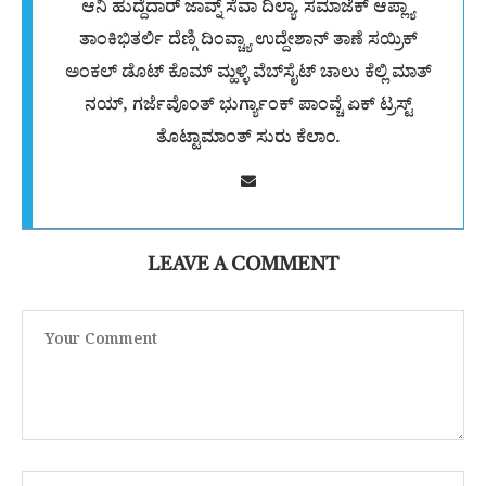
ಆನಿ ಹುದ್ದೆದಾರ್ ಜಾವ್ನ್ ಸೆವಾ ದಿಲ್ಯಾ. ಸಮಾಜೆಕ್ ಆಪ್ಲ್ಯಾ
ತಾಂಕಿಭಿತರ್ಲಿ ದೆಣ್ಗಿ ದಿಂವ್ಚ್ಯಾ ಉದ್ದೇಶಾನ್ ತಾಣೆ ಸಯ್ರಿಕ್
ಅಂಕಲ್ ಡೊಟ್ ಕೊಮ್ ಮ್ಹಳ್ಳಿ ವೆಬ್‌ಸೈಟ್ ಚಾಲು ಕೆಲ್ಲಿ ಮಾತ್
ನಯ್, ಗರ್ಜೆವೊಂತ್ ಭುರ್ಗ್ಯಾಂಕ್ ಪಾಂವ್ಚೆ ಏಕ್ ಟ್ರಸ್ಟ್
ತೊಟ್ಟಾಮಾಂತ್ ಸುರು ಕೆಲಾಂ.
LEAVE A COMMENT