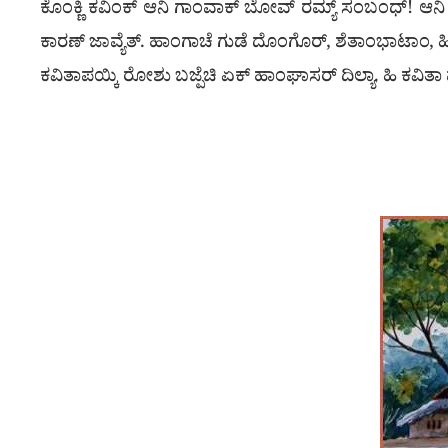
ಕೊಂಕ್ಣಿ ಕವಿಂಕ್ ಆನಿ ಗಾಂವಾಕ್ ಬೋವ್ ರಮ್ಯ್ ಸಂಬಂಧ್! ಆನಿ ಜೆನ್ನ
ಕಾರಣ್ ಜಾವ್ಯೆತ್. ಹಾಂಗಾಚೆ ಗುಡೆ ದೊಂಗೊರ್, ಶೆತಾಂಭಾಟಾಂ, ಹಿ
ಕವಿತಾಪಯ್ಕಿ ರೋಶು ಬಜ್ಪೆಚಿ ಏಕ್ ಹಾಂಘಾಸರ್ ದಿಲ್ಯಾ. ಹಿ ಕವ