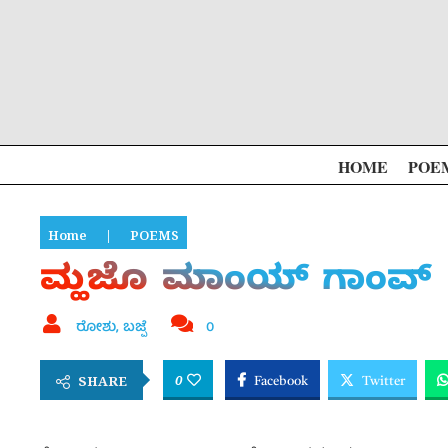
HOME
POE
Home
|
POEMS
ಮ್ಹಜೊ ಮಾಂಯ್ ಗಾಂವ್
ರೋಶು, ಬಜ್ಪೆ
0
0
SHARE
Facebook
Twitter