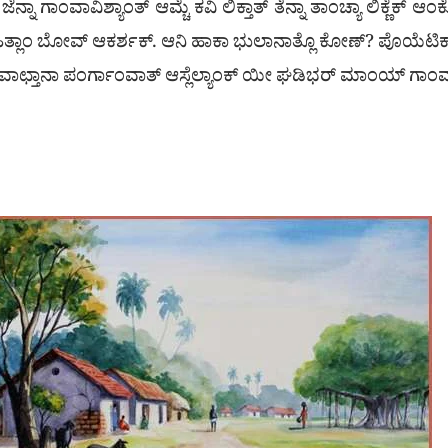
ಾ ಗಾಂವಾವಿಶ್ಯಾಂತ್ ಆಮ್ಚೆ ಕವಿ ಲಿಕ್ತಾತ್ ತೆನ್ನಾ ತಾಂಚ್ಯಾ ಲಿಕ್ಣೆಕ್ ಆ
ತ್ಲಾಂ ಬೋವ್ ಆಕರ್ಶಕ್. ಆನಿ ಹಾಕಾ ಭುಲಾನಾತ್ಲೊ ಕೋಣ್? ಪೊಯೆಟಿಕ್ಸ್ ಪ
ಿತಾ ವಾಛ್ತಾನಾ ಪಂರ್ಗಾಂವಾತ್ ಆಸ್ಲೆಲ್ಯಾಂಕ್ ಯೀ ಘಡಿಭರ್ ಮಾಂಯ್ ಗಾ