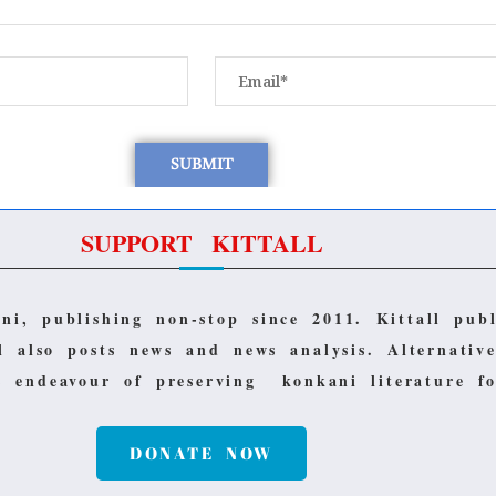
SUPPORT KITTALL
ani, publishing non-stop since 2011.
Kittall pub
ll also posts news and news analysis.
Alternativ
ts endeavour of preserving konkani literature 
DONATE NOW