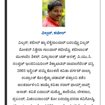
ವಿಲ್ಸನ್, ಕಟೀಲ್
ವಿಲ್ಸನ್, ಕಟೀಲ್ ಹ್ಯಾ ಲಿಕ್ಣೆನಾಂವಾರ್ ಬರಂವ್ಚೊ ವಿಲ್ಸನ್
ರೋಶನ್ ಸಿಕ್ವೇರಾ ಗಾಂವಾನ್ ಕಟೀಲ್ಚೊ. ಕಟೀಲಾಂತ್
ಮುಳಾವೆಂ ಶಿಕಪ್. ವಿಗ್ಯಾನಾಂತ್ ಚಡ್ ಆಸಕ್ತ್. ಪಿ.ಯು.ಸಿ.
ಸಂಪ್ತಚ್ ಇಂಜಿನಿಯರಿಂಗ್ ಶಿಕ್ಪಾಖಾತಿರ್ ದಾವಣಗೆರೆಂತ್ ವಸ್ತಿ.
2003 ಇಸ್ವೆಂತ್ ಪಯ್ಲಿ ಕೊಂಕಣಿ ಕವಿತಾ ಪರ್ಗಟ್ ಜಾಲ್ಯಾ
ಉಪ್ರಾಂತ್ ಕೊಂಕ್ಣೆಚ್ಯಾ ಚಡಾವತ್ ಪತ್ರಾಂನಿ ತಶೆಂ
ಅಂತರ್ಜಾಳಿಂನಿ ತಾಚ್ಯೊ ಕವಿತಾ ಸರಾಗ್ ಫಾಯ್ಸ್ ಜಾವ್ನ್
ಆಸಾತ್. ಕವಿತೆ ಬರಾಬರ್ ಮಟ್ವ್ಯೊ ಕಾಣಿಯೊ, ಲೇಕನಾಂ,
ಪ್ರಬಂದ್, ವಿಡಂಬನಾಂಯ್ ತೋ ಬರಯ್ತಾ.ದಸರಾ ಕವಿಗೋಷ್ಠಿ,