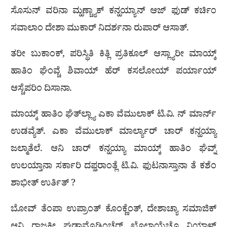
ಸೊಸುನ್ ವರಿನಾ ಮ್ಹಣ್ಚ್ಯಾಕ್ ಕನ್ಹಯ್ಯಾನ್ ಆಜ್ ಫುಡ್ ಕರ್ಚಿಂ
ಸವಾಲಾಂ ದೇಶಾ ಮುಕಾರ್ ನಿದರ್ಶನಾ ರುಪಾರ್ ಆಸಾತ್.
ತರೀ ಬುಕಾಂಕ್, ಪರಿಸ್ಥಿತಿ ಕಿತ್ಲಿ ಪ್ರತಿಕೂಲ್ ಆಸ್ಲ್ಯಾರೀ ಮಾಯ್ಕ್
ಹಾತಿಂ ಘೆಂವ್ಚೆ ಶಿವಾಯ್ ಹೆರ್ ಕಸಲೋಯ್ ಪರ್ಯಾಯ್
ಆಸ್ಚೆಪರಿಂ ದಿಸಾನಾ.
ಮಾಯ್ಕ್ ಹಾತಿಂ ಘೆತ್‌ಲ್ಲ್ಯಾ ಎಕಾ ವೆಮುಲಾಕ್ ಟಿ.ವಿ. ನ್ ಮಾರ್ನ್
ಉಡವ್ಯೆತ್. ಎಕಾ ವೆಮುಲಾಕ್ ಮಾರ್ಲ್ಯಾರ್ ಚಾರ್ ಕನ್ಹಯ್ಯಾ
ಜಲ್ಮಾತೆಲೆ. ಆನಿ ಚಾರ್ ಕನ್ಹಯ್ಯಾ ಮಾಯ್ಕ್ ಹಾತಿಂ ಘೆವ್ನ್
ಉಲಯ್ತಾನಾ ಸರ್ಕಾರಿ ದಫ್ತರಾಂತ್ಲೆ ಟಿ.ವಿ. ಫುಟನಾಸ್ತಾನಾ ತೆ ಕಶೆಂ
ಶಾಭೀತ್ ಉರ್ತಿತ್ ?
ಬೋವ್ ತೆಂಪಾ ಉಪ್ರಾಂತ್ ಕೊಂಕ್ಣೆಂತ್, ದೇಶಾಚ್ಯಾ ಸಮಾಜಿಕ್