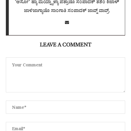
'ಆರ್ಸೊ' ಹ್ಯಾ ಮಯ್ನ್ಯಾಳ್ಯಾ ಪತ್ರಾಚೊ ಸಂಪಾದಕ್ ತಶೆಂ ಕಿಟಾಳ್
ಜಾಳಿಜಾಗ್ಯಾಚೊ ಸಾಂಗಾತಿ ಸಂಪಾದಕ್ ಜಾವ್ನ್ ವಾವ್ರ್.
LEAVE A COMMENT