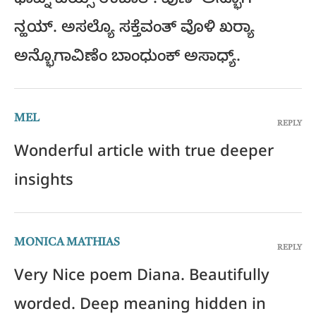
ಥಾವ್ನ್ ಪಯ್ಸ್ ಉಬಾತ್. ಪುಣ್ ಅನ್ಭೊಗ್
ನ್ಹಯ್. ಅಸಲ್ಯೊ ಸಕ್ತೆವಂತ್ ವೊಳಿ ಖರ್‍ಯಾ
ಅನ್ಭೊಗಾವಿಣೆಂ ಬಾಂಧುಂಕ್ ಅಸಾಧ್ಯ್.
MEL
REPLY
Wonderful article with true deeper
insights
MONICA MATHIAS
REPLY
Very Nice poem Diana. Beautifully
worded. Deep meaning hidden in