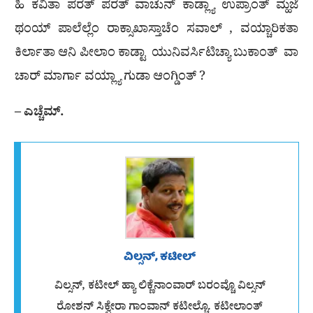
ಹಿ ಕವಿತಾ ಪರತ್ ಪರತ್ ವಾಚುನ್ ಕಾಡ್ಲ್ಯಾ ಉಪ್ರಾಂತ್ ಮ್ಹಜೆ
ಥಂಯ್ ಪಾಲೆಲ್ಲೆಂ ರಾಕ್ಸಾಖಾಸ್ತಾಚೆಂ ಸವಾಲ್ , ವಯ್ಚಾರಿಕತಾ
ಕಿರ್ಲಾತಾ ಆನಿ ಪೀಲಾಂ ಕಾಡ್ಟಾ ಯುನಿವರ್ಸಿಟಿಚ್ಯಾ ಬುಕಾಂತ್ ವಾ
ಚಾರ್ ಮಾರ್ಗಾ ವಯ್ಲ್ಯಾ ಗುಡಾ ಆಂಗ್ಡಿಂತ್ ?
– ಎಚ್ಚೆಮ್.
ವಿಲ್ಸನ್, ಕಟೀಲ್
ವಿಲ್ಸನ್, ಕಟೀಲ್ ಹ್ಯಾ ಲಿಕ್ಣೆನಾಂವಾರ್ ಬರಂವ್ಚೊ ವಿಲ್ಸನ್
ರೋಶನ್ ಸಿಕ್ವೇರಾ ಗಾಂವಾನ್ ಕಟೀಲ್ಚೊ. ಕಟೀಲಾಂತ್