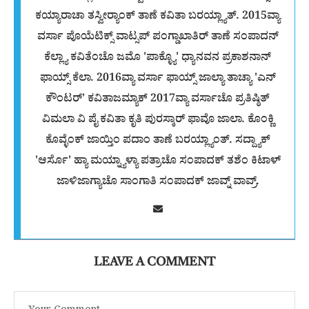
ಕಯ್ಯಾರಾಚಾ ತಸ್ವೀರ‍್ಯಾಂಕ್ ತಾಣೆ ಕವಿತಾ ಬರಯ್ಲ್ಯಾತ್. 2015ವ್ಯಾ
ವರ್ಸಾ ಪೊಯೆಟಿಕ್ಸ್ ವಾಟ್ಸಪ್ ಪಂಗ್ಡಾಖಾತಿರ್ ತಾಣೆ ಸಂಪಾದನ್
ಕೆಲ್ಲ್ಯಾ ಕವಿತೆಂಚೊ ಜಮೊ 'ಪಾಕ್ಳ್ಯೊ' ಧ್ಯಾನವನ ಪ್ರಕಾಶನಾನ್
ಫಾಯ್ಸ್ ಕೆಲಾ. 2016ವ್ಯಾ ವರ್ಸಾ ಫಾಯ್ಸ್ ಜಾಲ್ಯಾ ತಾಚ್ಯಾ 'ಎನ್
ಕೌಂಟರ್' ಕವಿತಾಜಮ್ಯಾಕ್ 2017ವ್ಯಾ ವರ್ಸಾಚೊ ಪ್ರತಿಷ್ಠಿತ್
ವಿಮಲಾ ವಿ ಪೈ ಕವಿತಾ ಕೃತಿ ಪುರಸ್ಕಾರ್ ಫಾವೊ ಜಾಲಾ. ಕೊಂಕ್ಣಿ
ಕೊವ್ಳೆಂಕ್ ಜಾಯ್ತಿಂ ಪದಾಂ ತಾಣೆ ಬರಯ್ಲ್ಯಾಂತ್. ಸದ್ದ್ಯಾಕ್
'ಆರ್ಸೊ' ಹ್ಯಾ ಮಯ್ನ್ಯಾಳ್ಯಾ ಪತ್ರಾಚೊ ಸಂಪಾದಕ್ ತಶೆಂ ಕಿಟಾಳ್
ಜಾಳಿಜಾಗ್ಯಾಚೊ ಸಾಂಗಾತಿ ಸಂಪಾದಕ್ ಜಾವ್ನ್ ವಾವ್ರ್.
LEAVE A COMMENT