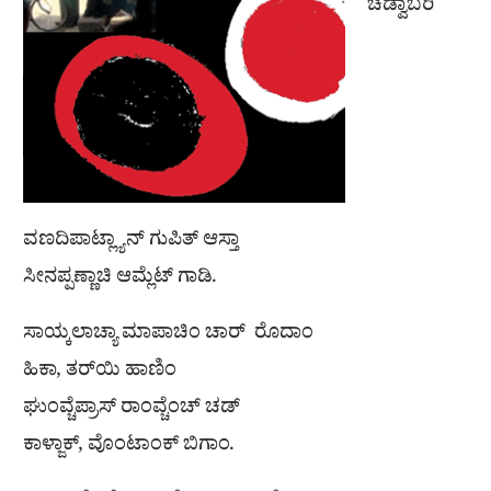
ಚೆಡ್ವಾಬರಿ
ವಣದಿಪಾಟ್ಲ್ಯಾನ್ ಗುಪಿತ್ ಆಸ್ತಾ
ಸೀನಪ್ಪಣ್ಣಾಚಿ ಆಮ್ಲೆಟ್ ಗಾಡಿ.
ಸಾಯ್ಕಲಾಚ್ಯಾ ಮಾಪಾಚಿಂ ಚಾರ್ ರೊದಾಂ
ಹಿಕಾ, ತರ್‌ಯಿ ಹಾಣಿಂ
ಘುಂವ್ಚೆಪ್ರಾಸ್ ರಾಂವ್ಚೆಂಚ್ ಚಡ್
ಕಾಳ್ಜಾಕ್, ವೊಂಟಾಂಕ್ ಬಿಗಾಂ.