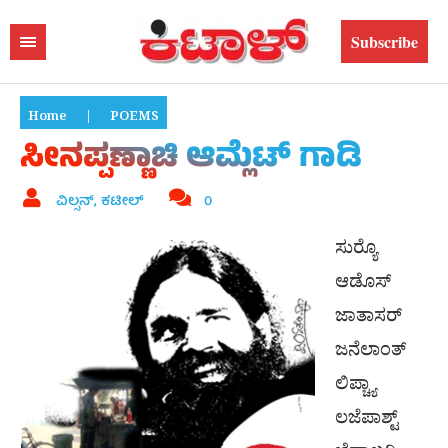
Subscribe
Home
|
POEMS
ಸೀನಪ್ಪಣ್ಣಾಚಿ ಆಮ್ಲೆಟ್ ಗಾಡಿ
ವಿಲ್ಸನ್, ಕಟೀಲ್
0
ಸುರ‍್ಯೊ
ಆಡೊಸ್
ಜಾತಾಸರ್
ಜನೆಲಾಂತ್
ಲಿಪ್ಚ್ಯಾ
ಲಜೆಪಾಶ್ಟ್