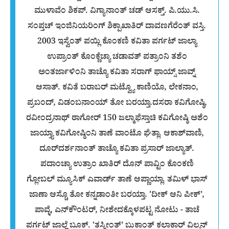
ಮುಳಾವೆಂ ಶಿಕಪ್. ವಿಗ್ಯಾನಾಂತ್ ಚಡ್ ಆಸಕ್ತ್. ಪಿ.ಯು.ಸಿ.
ಸಂಪ್ತಚ್ ಇಂಜಿನಿಯರಿಂಗ್ ಶಿಕ್ಪಾಖಾತಿರ್ ದಾವಣಗೆರೆಂತ್ ವಸ್ತಿ.
2003 ಇಸ್ವೆಂತ್ ಪಯ್ಲಿ ಕೊಂಕಣಿ ಕವಿತಾ ಪರ್ಗಟ್ ಜಾಲ್ಯಾ
ಉಪ್ರಾಂತ್ ಕೊಂಕ್ಣೆಚ್ಯಾ ಚಡಾವತ್ ಪತ್ರಾಂನಿ ತಶೆಂ
ಅಂತರ್ಜಾಳಿಂನಿ ತಾಚ್ಯೊ ಕವಿತಾ ಸರಾಗ್ ಫಾಯ್ಸ್ ಜಾವ್ನ್
ಆಸಾತ್. ಕವಿತೆ ಬರಾಬರ್ ಮಟ್ವ್ಯೊ ಕಾಣಿಯೊ, ಲೇಕನಾಂ,
ಪ್ರಬಂದ್, ವಿಡಂಬನಾಂಯ್ ತೋ ಬರಯ್ತಾ.ದಸರಾ ಕವಿಗೋಷ್ಠಿ,
ರವೀಂದ್ರನಾಥ್ ಠಾಗೋರ್ 150 ಜಲ್ಮಾಫೆಸ್ತಾಚಿ ಕವಿಗೋಷ್ಠಿ ಅಶೆಂ
ಜಾಯ್ತ್ಯಾ ಕವಿಗೋಷ್ಠಿಂನಿ ತಾಣೆ ವಾಂಟೊ ಘೆತ್ಲಾ. ಆಕಾಶ್‌ವಾಣಿ,
ದೂರ್‌ದರ್ಶನಾಂತ್ ತಾಚ್ಯೊ ಕವಿತಾ ಪ್ರಸಾರ್ ಜಾಲ್ಯಾತ್.
ಪದಾಂಚ್ಯಾ ಉತ್ರಾಂ ಖಾತಿರ್ ದೊನ್ ಪಾವ್ಟಿಂ ಕೊಂಕಣಿ
ಗ್ಲೋಬಲ್ ಮ್ಯೂಸಿಕ್ ಎವಾರ್ಡ್ ತಾಣೆ ಆಪ್ಣಾಯ್ಲಾ. ತಮಿಳ್ ಭಾಸ್
ಜಾಣಾ ಆಸ್ಚೊ ತೋ ಕನ್ನಡಾಂತೀ ಬರಯ್ತಾ. 'ದೀಕ್ ಆನಿ ಪೀಕ್’,
ಪಾವ್ಳೆ, ಎನ್‌ಕೌಂಟರ್, ನೀಶೇದಕ್ಕೊಳಪಟ್ಟ ನೋಟು - ತಾಚೆ
ಪರ್ಗಟ್ ಜಾಲ್ಲೆ ಬೂಕ್. 'ತಸ್ವೀಂತ್’ ಬುಕಾಂತ್ ಕಲಾಕಾರ್ ವಿಲ್ಸನ್