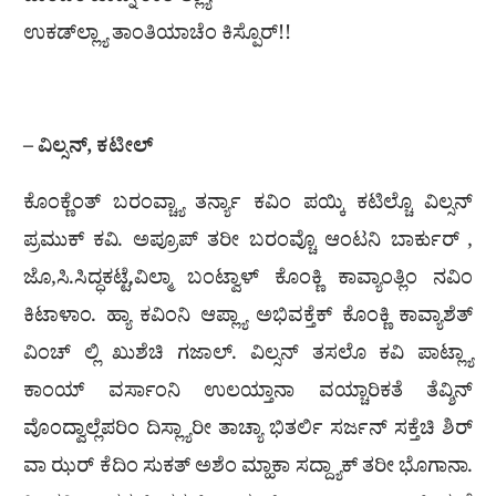
ಉಕಡ್‌ಲ್ಲ್ಯಾ ತಾಂತಿಯಾಚೆಂ ಕಿಸ್ಪೊರ್!!
– ವಿಲ್ಸನ್, ಕಟೀಲ್
ಕೊಂಕ್ಣೆಂತ್ ಬರಂವ್ಚ್ಯಾ ತರ್ನ್ಯಾ ಕವಿಂ ಪಯ್ಕಿ ಕಟಿಲ್ಚೊ ವಿಲ್ಸನ್
ಪ್ರಮುಕ್ ಕವಿ. ಅಪ್ರೂಪ್ ತರೀ ಬರಂವ್ಚೊ ಆಂಟನಿ ಬಾರ್ಕುರ್ ,
ಜೊ,ಸಿ.ಸಿದ್ಧಕಟ್ಟೆ,ವಿಲ್ಮಾ ಬಂಟ್ವಾಳ್ ಕೊಂಕ್ಣಿ ಕಾವ್ಯಾಂತ್ಲಿಂ ನವಿಂ
ಕಿಟಾಳಾಂ. ಹ್ಯಾ ಕವಿಂನಿ ಆಪ್ಲ್ಯಾ ಅಭಿವಕ್ತೆಕ್ ಕೊಂಕ್ಣಿ ಕಾವ್ಯಾಶೆತ್
ವಿಂಚ್ ಲ್ಲಿ ಖುಶೆಚಿ ಗಜಾಲ್. ವಿಲ್ಸನ್ ತಸಲೊ ಕವಿ ಪಾಟ್ಲ್ಯಾ
ಕಾಂಯ್ ವರ್ಸಾಂನಿ ಉಲಯ್ತಾನಾ ವಯ್ಚಾರಿಕತೆ ತೆವ್ಶಿನ್
ವೊಂದ್ವಾಲ್ಲೆಪರಿಂ ದಿಸ್ಲ್ಯಾರೀ ತಾಚ್ಯಾ ಭಿತರ್ಲಿ ಸರ್ಜನ್ ಸಕ್ತೆಚಿ ಶಿರ್
ವಾ ಝರ್ ಕೆದಿಂ ಸುಕತ್ ಅಶೆಂ ಮ್ಹಾಕಾ ಸದ್ದ್ಯಾಕ್ ತರೀ ಭೊಗಾನಾ.