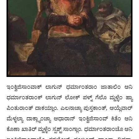
ಇಂಕ್ವಿಜಿಸಾಂವಾಕ್ ಲಾಗುನ್ ಧರ್ಮಾಂತರಾಂ ಜಾತಾಲಿಂ ಆನಿ
ಧರ್ಮಾಂತರಾಂಕ್ ಲಾಗುನ್ ಲೋಕ್ ಪಳ್ನ್ ಗೆಲೊ ಮ್ಹಳ್ಳೆಂ ಹ್ಯಾ
ಪಿಂತುರಾಂತ್ ದಾಕಯ್ಲಾಂ. ಎಲನಾಚ್ಯಾ ಪುಸ್ತಕಾಂತ್, ಆಯ್ಲೆವಾರ್
ಮೆಳ್ಳಲ್ಯಾ ದಾಕ್ಲ್ಯಾಂಚ್ಯಾ ಆಧಾರಾನ್ ಇಂಕ್ವಿಜಿಸಾಂವ್ ಕಿತೆಂ ಆನಿ
ಕೊಣಾ ಖಾತಿರ್ ಮ್ಹಳ್ಳೆಂ ಸ್ಪಶ್ಟ್ ಸಾಂಗ್ಲಾಂ. ಧರ್ಮಾಂತರಾಂಚೊ ಆನಿ