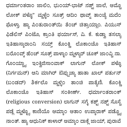
ಧರ್ಮಾಂತರಾಂ ಜಾಲಿಂ, ಭುಂಯ್-ಭಾಟ್ ನಶ್ಟ್ ಜಾಲೆ, ಆಮ್ಚೊ
ಲೋಕ್ ಪಳ್ಳೊ” ಮ್ಹಳ್ಳೆಂ ಸೂತ್ರ್ ಆದಿಂ ಥಾವ್ನ್ ತಾಂಚ್ಯೆ ಮದೆಂ
ಘೊಳ್ತಾ. ಹ್ಯಾ ಪಿಂತುರಾಂತ್‍ಯಿ ತೆಂಚ್ ಚಿತ್ರಾಯ್ಲಾಂ. ಪಿಯುಸ್
ಫಿಡೆಲಿಸ್ ಪಿಂಟೊ, ಕ್ರಾಂತಿ ಫರ್ಯಾಸ್, ವಿ. ಕೆ. ಕುಡ್ವಾ ತಸಲ್ಯಾ
ಇತಿಹಾಸ್ಕಾರಾಂನಿ ಸಯ್ತ್ ಕೊಂಕ್ಣಿ ಲೊಕಾಂಚೊ ಇತಿಹಾಸ್
ಬರೊಂವ್ಕ್ ಹೆಂಚ್ ಸೂತ್ರ್ ಪಾಳ್ಳಾಂ ಮ್ಹಳ್ಯಾರ್ ಚೂಕ್ ಜಾಂವ್ಚಿ ನಾ.
ಗೊಂಯ್ಚ್ಯಾ ಇಂಕ್ವಿಜಿಸಾಂವಾಕ್ ಲಾಗುನ್ ಲೋಕ್ ಪಳ್ಳೊ
(ನಿರ್ಗಮನ್) ಆನಿ ಮಾಗಿರ್ ಟಿಪ್ಪುಚ್ಯಾ ಹಾತಾ ಖಾಲ್ ಪರ್ತುನ್
(ಬಂಡದ್) ಶಿರ್ಕಲೊ ಮ್ಹಳ್ಳಿಂ ತಾಂಚಿ ಪಾತ್ಯೆಣಿ. ಕೊಂಕ್ಣಿ
ಲೊಕಾಂಚೊ ಇತಿಹಾಸ್ ಸಂಕೀರ್ಣ್. ಧರ್ಮಾಂತರಾಂಕ್
(religious conversion) ಲಾಗುನ್ ಸಗ್ಳೆ ಕಶ್ಟ್ ನಶ್ಟ್ ಸೊಸ್ಚೆ
ಪಡ್ಲೆ ಮ್ಹಳ್ಳ್ಯೊ ಕಾಣಿಯೊ ಆಮ್ಕಾಂ ಆತಾಂ ಉಪ್ಕಾರ‍ಾಕ್ ಪಡ್ಚ್ಯೊ
ನಾಂತ್. ಹ್ಯಾ ಆಧುನಿಕ್ ಕಾಳಾರ್ ಆಮ್ಕಾಂ ದಾಕ್ಲೆ ಜಾಯ್, ಪುರಾವೆ