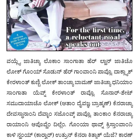
ವಯ್ಲ್ಯೆ ಜಾತಿಚ್ಯಾ ಲೊಕಾಂ ಸಾಂಗಾತಾ ಹೆರ್ ಲ್ಹಾನ್ ಜಾತಿಚೊ
ಲೋಕ್ ಗೊಂಯ್ ಸೊಡುನ್ ಹೆರ್ ಗಾಂವಾಂನಿ ಪಾವ್ಲೊ. ದಾಕ್ಲ್ಯಾಕ್
ಕೇರಳಾಂತ್ ಕುಣ್ಬಿ ಲೋಕ್ ತಾಂಚ್ಯಾ ಬಾಮಣ್ ಜಾತಿಚ್ಯಾ ಧನಿಯಾಂ
ಸಾಂಗಾತಾ ಯೆವ್ನ್ ಕೇರಳಾಂತ್ ರಾವ್ಲೊ. ಸೊನಾರ್-ಶೇಟ್
ಸಮುದಾಯಾಚೊ ಲೋಕ್ (ಆತಾಂ ದೈವಜ್ಞ ಬ್ರಾಹ್ಮಣ್) ಕೆನರಾಚ್ಯಾ
ದೇವಸ್ಥಾನಾಂನಿ ದೆವ್ಳಾಂ ಸಜೊಂವ್ಕ್ ಪಾವ್ಲೊ. ತಾಂಕಾಂ ಕೆನರಾಚ್ಯಾ
ರಾಯಾಂನಿ ಆಪೊವ್ಣೆಂ ದಿಲ್ಲೆಂ. ಗೊಂಯಾ ಥಾವ್ನ್ ಕ್ರಿಸ್ತಾಂವಾಂನಿ
ಕಾಳಿ ನ್ಹಂಯ್ (ಕಾರ್‍ವಾರ್) ಉತ್ರುನ್ ಕೆನರಾ ಕಿತ್ಯಾಕ್ ಯೆಜೆ? ಕಾರಣ್