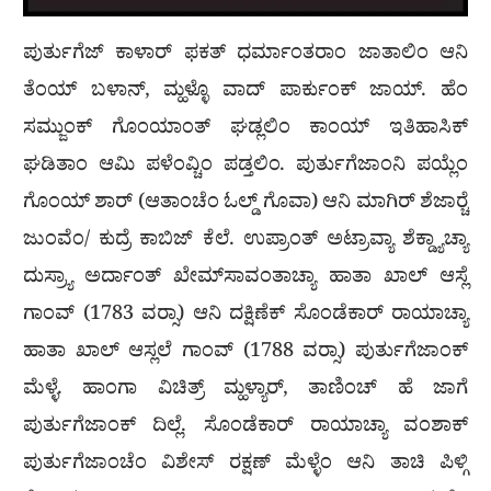
ಪುರ್ತುಗೆಜ್ ಕಾಳಾರ್ ಫಕತ್ ಧರ್ಮಾಂತರಾಂ ಜಾತಾಲಿಂ ಆನಿ
ತೆಂಯ್ ಬಳಾನ್, ಮ್ಹಳ್ಳೊ ವಾದ್ ಪಾರ್ಕುಂಕ್ ಜಾಯ್. ಹೆಂ
ಸಮ್ಜುಂಕ್ ಗೊಂಯಾಂತ್ ಘಡ್ಲಲಿಂ ಕಾಂಯ್ ಇತಿಹಾಸಿಕ್
ಘಡಿತಾಂ ಆಮಿ ಪಳೆಂವ್ಚಿಂ ಪಡ್ತಲಿಂ. ಪುರ್ತುಗೆಜಾಂನಿ ಪಯ್ಲೆಂ
ಗೊಂಯ್ ಶಾರ್ (ಆತಾಂಚೆಂ ಓಲ್ಡ್ ಗೊವಾ) ಆನಿ ಮಾಗಿರ್ ಶೆಜಾರ್‍ಚೆ
ಜುಂವೆಂ/ ಕುದ್ರೆ ಕಾಬಿಜ್ ಕೆಲೆ. ಉಪ್ರಾಂತ್ ಅಟ್ರಾವ್ಯಾ ಶೆಕ್ಡ್ಯಾಚ್ಯಾ
ದುಸ್ರ್ಯಾ ಅರ್ದಾಂತ್ ಖೇಮ್‍ಸಾವಂತಾಚ್ಯಾ ಹಾತಾ ಖಾಲ್ ಆಸ್ಲೆ
ಗಾಂವ್ (1783 ವರ್‍ಸಾ) ಆನಿ ದಕ್ಷಿಣೆಕ್ ಸೊಂಡೆಕಾರ್ ರಾಯಾಚ್ಯಾ
ಹಾತಾ ಖಾಲ್ ಆಸ್ಲಲೆ ಗಾಂವ್ (1788 ವರ್‍ಸಾ) ಪುರ್ತುಗೆಜಾಂಕ್
ಮೆಳ್ಳೆ. ಹಾಂಗಾ ವಿಚಿತ್ರ್ ಮ್ಹಳ್ಯಾರ್, ತಾಣಿಂಚ್ ಹೆ ಜಾಗೆ
ಪುರ್ತುಗೆಜಾಂಕ್ ದಿಲ್ಲೆ. ಸೊಂಡೆಕಾರ್ ರಾಯಾಚ್ಯಾ ವಂಶಾಕ್
ಪುರ್ತುಗೆಜಾಂಚೆಂ ವಿಶೇಸ್ ರಕ್ಷಣ್ ಮೆಳ್ಳೆಂ ಆನಿ ತಾಚಿ ಪಿಳ್ಗಿ