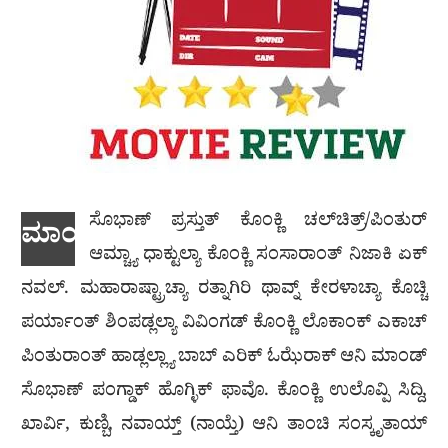
ಸೊಭಾಣ್ ಪ್ರಸ್ತುತ್ ಕೊಂಕ್ಣಿ ಚಲ್‍ಚಿತ್ರ್/ಪಿಂತುರ್
ಮಾಂ
ಆಮ್ಚ್ಯಾ ಧಾಕ್ಟುಲ್ಯಾ ಕೊಂಕ್ಣಿ ಸಂಸಾರಾಂತ್ ನಿಜಾಕಿ ಏಕ್
ನವಲ್. ಮಹಾರಾಷ್ಟ್ರಾಚ್ಯಾ ರತ್ನಾಗಿರಿ ಥಾವ್ನ್ ಕೇರಳಾಚ್ಯಾ ಕೊಚ್ಚಿ
ಪರ್ಯಾಂತ್ ಶಿಂಪಡ್ಲಲ್ಯಾ ವಿವಿಂಗಡ್ ಕೊಂಕ್ಣಿ ಲೊಕಾಂಕ್ ಎಕಾಚ್
ಪಿಂತುರಾಂತ್ ಹಾಡ್ಲಲ್ಲ್ಯಾ ಬಾಬ್ ಎರಿಕ್ ಓಝೆರಾಕ್ ಆನಿ ಮಾಂಡ್
ಸೊಭಾಣ್ ಪಂಗ್ಡಾಕ್ ಹೊಗ್ಳಿಕ್ ಫಾವೊ. ಕೊಂಕ್ಣಿ ಉಲೊವ್ಪಿ ಸಿದ್ದಿ,
ಖಾರ್ವಿ, ಕುಣ್ಬಿ, ನವಾಯ್ತ್ (ನಾಯ್ತೆ) ಆನಿ ತಾಂಚಿ ಸಂಸ್ಕೃತಾಯ್