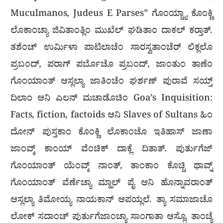
Muculmanos, Judeus E Parses” ಗೊಂಯ್ಚ್ಯಾ ಕೊಂಕ್ಣಿ
ಲೊಕಾಂಚ್ಯಾ ಜಿವಿತಾಂತ್ಲಿಂ ಮುಖೆಲ್ ಘಡಿತಾಂ ದಾಕಲ್ ಕರ‍್ತಾತ್.
ತಶೆಂಚ್ ಉರ್ಮಿಳಾ ಪಾಟಿಲಾಚೆಂ ಸಾರಸ್ವತಾಂಚೆರ್ ಲಿಕ್ಲಲೊ
ಪ್ರಬಂದ್, ಪರಾಗ್ ಪರ್ಬೊಚೊ ಪ್ರಬಂದ್, ಜಾಂತುಂ ತಾಣೆಂ
ಗೊಂಯಾಂತ್ ಆಸ್ಲಲ್ಯಾ ಜಾತಿಂಚೆಂ ಘರ್ಶಣ್ ಪುರಾವೆ ಸಯ್ತ್
ದಿಲಾಂ ಆನಿ ಎಲನ್ ಮಚಾಡೊಚಿಂ Goa’s Inquisition:
Facts, fiction, factoids ಆನಿ Slaves of Sultans ಹಿಂ
ದೋನ್ ಪುಸ್ತಕಾಂ ಕೊಂಕ್ಣಿ ಲೊಕಾಂಚೊ ಇತಿಹಾಸ್ ಜಾಣಾ
ಜಾಂವ್ಕ್ ಕಾಂಯ್ ವೆಂಚಿಕ್ ದಾಕ್ಲೆ ದಿತಾತ್. ಪುರ್ತುಗೆಜ್
ಗೊಂಯಾಂತ್ ಯೆಂವ್ಕ್ ನಾಂತ್, ತಾಂಕಾಂ ಕೊಚ್ಚಿ ಥಾವ್ನ್
ಗೊಂಯಾಂತ್ ವೆರ್ಣೆಚ್ಯಾ ಮ್ಹಾಲ್ ಪೈ ಆನಿ ಹೊನ್ನಾವರಾಂತ್
ಆಸ್ಲಲ್ಯಾ ತಿಮೋಯ್ಯ ನಾಯಕಾನ್ ಆಪಯ್ಲಲೆ. ತ್ಯಾ ಸಮಾಜಾಚೊ
ಲೋಕ್ ಸದಾಂಚ್ ಪುರ್ತುಗೆಜಾಂಚ್ಯಾ ಸಾಂಗಾತಾ ಆಸ್ಲೊ. ತಾಂಚ್ಯೆ