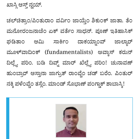
ಖಾಸ್ಗಿ ಆಸ್ತ್ ನ್ಹಯ್.
ಚಲ್‍ಚಿತ್ರಾಂ/ಪಿಂತುರಾಂ ವರ್ವಿಂ ಜಾಯ್ತೆಂ ಶಿಕುಂಕ್ ಜಾತಾ. ತೆಂ
ಮನೋರಂಜನಾಚೆಂ ಏಕ್ ವರ್ತೆಂ ಸಾಧನ್. ಪೂಣ್ ಇತಿಹಾಸಿಕ್
ಘಡಿತಾಂ ಆಮಿ ಸಾರ್ಕಿಂ ದಾಕಯ್ನಾಂವ್ ಜಾಲ್ಯಾರ್
ಮೂಳ್‍ವಾದಿಂಕ್ (fundamentalists) ಅವ್ಕಾಸ್ ಕರುನ್
ದಿಲ್ಲ್ಯೆ ಪರಿಂ. ಬಡಿ ದಿವ್ನ್ ಮಾರ್ ಖೆಲ್ಲ್ಯೆ ಪರಿಂ! ಚುನಾವಣ್
ಹುಂಬ್ರಾರ್ ಆಸ್ತಾನಾ ಜಾಗ್ರುತ್ ರಾಂವ್ಚೆಂ ಚಡ್ ಬರೆಂ. ಪಿಂತುರ್
ನಕ್ಕಿ ಪಳೆಂವ್ಚೆಂ ತಸ್ಲೆಂ. ಮಾಂಡ್ ಸೊಭಾಣ್ ಪಂಗ್ಡಾಕ್ ಶಾಬಾಸ್ಕಿ!