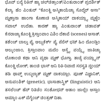
ಭೊವ್ ಬರ್‍ಯೆ ರಿತಿನ್ ಹ್ಯಾ ಚಲ್‍ಚಿತ್ರಾಂತ್/ಪಿಂತುರಾಂತ್ ಪ್ರದರ್ಶಿತ್
ಕೆಲ್ಯಾ. ಹೆಂ ಪಿಂತುರ್ “ಕೊಂಕ್ಣಿ ಅಸ್ಮಿತಾಯೆಚ್ಯಾ ಸೊದ್ನೆರ್ ಆಸಾ”
ಮ್ಹಣ್ತಾನಾ ಹಾಂಗಾ ಕೊಣಾಚಿ ಅಸ್ಮಿತಾಯ್ ದಾಕಯ್ಲ್ಯಾ ಮ್ಹಳ್ಳೆಂ
ಸವಾಲ್ ಉದೆತಾ. ಕಾರಣ್ ಹ್ಯಾ ಪಿಂತುರಾಂತ್ ಚಡಾವತ್
ಕೆನರಾಚ್ಯಾ ಕೊಂಕ್ಣಿ ಕ್ರಿಸ್ತಾಂವಾಂ ವಿಶಿಂ ದೆಕಾವೆ (scenes) ಆಸಾತ್.
ತಶೆಂಚ್ ಬಾಲ್ತು ಪೈ, ಆಲ್ಬುಕೆರ್ಕ್ ಪೈ, ಪೆರೆಸ್ ಭಟ್ ಹಿಂ ದೊಂಡ್ತಿಂ
ಆಲ್ಕುಂಜಾಂ, ಕ್ರಿಸ್ತಾಂವಾಂ ಮದೆಂ ಆಸ್ಚ್ಯೆ ವಯ್ಲ್ಯೆ ಜಾತಿಚ್ಯಾ
ಲೊಕಾಂಚಿ ಕಥಾ ಆನಿ ವ್ಯಥಾ ಮ್ಹಣ್ ಭೊಗ್ತಾ. ತಾಚ್ಯೆ ವಯ್ಲ್ಯಾನ್
ಕೊಂಕ್ಣಿ ಲೋಕ್, ತಾಂಚಿ ಭಾಸ್ ಆನಿ ರಿತಿ-ರಿವಾಜಿ ಸರಸ್ವತಿ ನ್ಹಂಯ್
ತಡಿ ಥಾವ್ನ್ ಉಬ್ಜಲ್ಯಾತ್ ಮ್ಹಣ್ ದಾಕಯ್ಲಾಂ. ಪೂಣ್ ವಿಜ್ಞಾನಿಕ್,
ಅನುವಂಶಿಕ್ (genetic), ಭಾಸಾಶಾಸ್ತ್ರಿಕ್ (linguistic) ಆನಿ
ತಸಲೆಂಚ್ ಹೆರ್ ರಿತಿಚೆಂ ಸಂಶೋಧನ್ ಆತಾಂ ಜಾಲ್ಲೆಂ ಆಸ್ತಾಂ
ಆಮ್ಕಾಂ ಏಕ್ ವೆಗ್ಳೆಂಚ್ ಚಿಂತ್ರಣ್ ದಿತಾ.