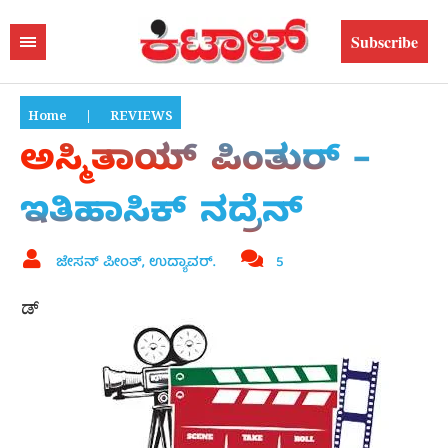
Subscribe
Home
|
REVIEWS
ಅಸ್ಮಿತಾಯ್ ಪಿಂತುರ್ –
ಇತಿಹಾಸಿಕ್ ನದ್ರೆನ್
ಜೇಸನ್ ಪೀಂತ್, ಉದ್ಯಾವರ್.
5
ಡ್