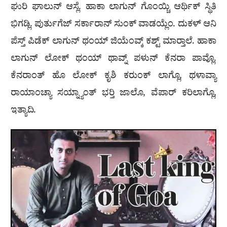
ಘುರಿ ಘಾಲುನ್ ಆಸ್ಲೆ. ಹಾಕಾ ಲಾಗುನ್ ಗೊಂಯ್ಚಿ ಆರ್ಥಿಕ್ ಸ್ಥಿತಿ
ಭಿಗಡ್ಲಿ. ಪುರ್ತುಗೆಜ್ ಸರ್ಕಾರಾನ್ ಸುಂಕ್ ವಾಡಯ್ಲೆಂ. ದುಕಳ್ ಆನಿ
ಪೆಸ್ತ್ ಪಿಡೆಕ್ ಲಾಗುನ್ ಥಂಯ್ ಜಿಯೆಂವ್ಕ್ ಕಶ್ಟ್ ಮಾರ್‍ತಾಲೆ. ಹಾಕಾ
ಲಾಗುನ್ ಲೋಕ್ ಥಂಯ್ ಥಾವ್ನ್ ಪಳುನ್ ಕೆನರಾ ಪಾವ್ಲೊ.
ಕೆನರಾಂತ್ ಹೊ ಲೋಕ್ ಕೃಶಿ ಕರುಂಕ್ ಲಾಗ್ಲೊ, ಥಳಾವ್ಯಾ
ರಾಯಾಂಚ್ಯಾ ಸಯ್ನ್ಯಾಂತ್ ಭರ್‍ತಿ ಜಾಲೊ, ವೆಪಾರ್ ಕರಿಲಾಗ್ಲೊ,
ಇತ್ಯಾದಿ.