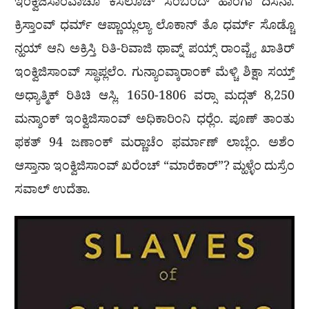
ಇಂಕ್ವಿಜಿಸಾಂವಾಚೊ ಕಸಲೊಚ್ ಸಂಬಂದ್ ಹಾಂಗಾ ದಿಸನಾ.
ಕ್ರಿಸ್ತಾಂವ್ ಧರ್ಮ್ ಆಪ್ಣಾಯ್ಲಲ್ಯಾ ಲೊಕಾನ್ ತೊ ಧರ್ಮ್ ಸೊಡ್ಚೊ
ನ್ಹಯ್ ಆನಿ ಅಕ್ರಿಸ್ತಿ ರಿತಿ-ರಿವಾಜಿ ಥಾವ್ನ್ ಪಯ್ಸ್ ರಾಂವ್ಚ್ಯೆ ಖಾತಿರ್
ಇಂಕ್ವಿಜಿಸಾಂವ್ ಸ್ಥಾಪ್ಲಲೆಂ. ಗುನ್ಯಾಂವ್ಕಾರಾಂಕ್ ಮೆಳ್ಚಿ ಶಿಕ್ಷಾ ಸಯ್ತ್
ಅಧ್ಯಾತ್ಮಿಕ್ ರಿತಿಚಿ ಆಸ್ಲಿ. 1650-1806 ವರ‍್ಸಾ ಮದ್ಗತ್ 8,250
ಮನ್ಶಾಂಕ್ ಇಂಕ್ವಿಜಿಸಾಂವ್ ಅಧಿಕಾರಿಂನಿ ಧರ್‍ಲೆಂ. ಪೂಣ್ ತಾಂತು
ಫಕತ್ 94 ಜಣಾಂಕ್ ಮರ‍್ಣಾಚೆಂ ಫರ್ಮಾಣ್ ಲಾಬ್ಲೆಂ. ಅಶೆಂ
ಆಸ್ತಾನಾ ಇಂಕ್ವಿಜಿಸಾಂವ್ ಖರೆಂಚ್ “ಮಾರೆಕಾರ್”? ಮ್ಹಳ್ಳೆಂ ದುಸ್ರೆಂ
ಸವಾಲ್ ಉದೆತಾ.