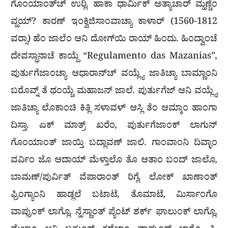
ಗೊಂಯಾಂತ್‍ಚ್ ಉರ‍್ಲಿ. ಹಾಕಾ ಧಾರ್ಮಿಕ್ ಅತ್ಯಾಚಾರ್ ಮ್ಹಣ್ಚೆಂ
ವ್ಹಯ್? ಕಾರಣ್ ಇಂಕ್ವಿಜಿಸಾಂವಾಚ್ಯಾ ಕಾಳಾರ್ (1560-1812
ವರ್‍ಸಾ) ಹೆಂ ಜಾಲೆಂ ಆನಿ ದೋಗ್‍ಯಿ ರಾಯ್ ಹಿಂದು. ಹಿಂದ್ವಾಂಚೆ
ದೇವಸ್ಥಾನಾಚೆ ಕಾಯ್ದೆ “Regulamento das Mazanias”,
ಪುರ್ತುಗೆಜಾಂಚ್ಯಾ ಆಧಾರಾನ್‍ಚ್ ವಯ್ಲ್ಯೆ ಜಾತಿಚ್ಯಾ ಬಾಮ್ಣಾಂನಿ
ಬರೊವ್ನ್ ತೆ ಥಂಯ್ಚೆ ಮಹಾಜನ್ ಜಾಲೆ. ಪುರ್ತುಗೆಜ್ ಆನಿ ವಯ್ಲ್ಯೆ
ಜಾತಿಚ್ಯಾ ಲೊಕಾಂಚಿ ಕಿತ್ಲಿ ಸಳಾವಳ್ ಆಸ್ಲಿ ತೆಂ ಆಮ್ಕಾಂ ಹಾಂಗಾ
ದಿಸ್ತಾ. ಏಕ್ ಮಾತ್ರ್ ಖರೆಂ, ಪುರ್ತುಗೆಜಾಂಕ್ ಲಾಗುನ್
ಗೊಂಯಾಂತ್ ಜಾಯ್ತಿ ಬದ್ಲಾವಣ್ ಜಾಲಿ. ಗಾಂವಾಂನಿ ದಿವ್ಳಾಂ
ವರ್ವಿಂ ಜೊ ಆದಾಯ್ ಮೆಳ್ತಾಲೊ ತೊ ಆತಾಂ ಬಂದ್ ಜಾಲೊ,
ಬಾಮಣ್/ಪುರ್ವಿತ್ ವೆಪಾರಾಂತ್ ರಿಗ್ಲೆ. ಲೋಕ್ ಖಾಣಾಂತ್
ಫ್ರಿಂಗ್ಯಾಂನಿ ಹಾಡ್ಲಲೆ ಬಟಾಟೆ, ತೊಮಾಟೆ, ಮಿರ್ಸಾಂಗೊ
ವಾಪ್ರುಂಕ್ ಲಾಗ್ಲೊ, ನ್ಹೆಸ್ಣಾಂತ್ ಪ್ಯೆಂಟ್ ಶರ್ಕ್ ಘಾಲುಂಕ್ ಲಾಗ್ಲೊ,