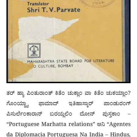
ತರ್ ಹ್ಯಾ ಪಿಂತುರಾಂತ್ ಕಿತೆಂ ಚುಕ್ಲಾಂ ವಾ ಕಿತೆಂ ಚುಕಯ್ಲಾಂ?
ಗೊಂಯ್ಚ್ಯಾ ಫಾಮಾದ್ ಇತಿಹಾಸ್ಕಾರ್ ಪಾಂಡುರಂಗ್
ಪಿಸುರ್ಲೆಂಕಾರಾನ್ ಬರಯ್ಲಲಿಂ ದೋನ್ ಪುಸ್ತಕಾಂ –
“Portuguese Marhatta relations” ಆನಿ “Agentes
da Diplomacia Portuguesa Na India – Hindus,