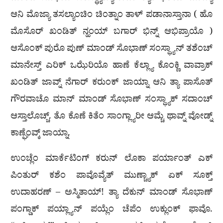
ಆನಿ ಮೊಜ್ಯಾ ತಸಲ್ಯಾಂಚಿಂ ಚಿಂತ್ನಾಂ ತಾಳ್ ಪಡಾನಾಸ್ತಾನಾ ( ಹೊ
ಮೊಸೊರ್ ಖಂಡಿತ್ ನ್ಹಂಯ್ ಬಗಾರ್ ಭಿನ್ನ್ ಆಭಿಪ್ರಾಯೊ )
ಆಸೊಂಕ್ ಪುರೊ ಪುಣ್ ಮಾಂಡ್ ಸೊಭಾಣ್ ಸಂಸ್ಥ್ಯಾನ್ ತಶೆಂಚ್
ಮಾನೇಸ್ತ್ ಎರಿಕ್ ಒಝೆರಿಯೊ ಹಾಣೆ ಕೆಲ್ಲ್ಯಾ ಕೊಂಕ್ಣಿ ವಾವ್ರಾಕ್
ಖಂಡಿತ್ ಜಾವ್ನ್ ನೆಗಾರ್ ಕರುಂಕ್ ಜಾಯ್ನಾ ಆನಿ ತ್ಯಾ ಪಾಸೊತ್
ಗೌರವಾಚೊ ಮಾನ್ ಮಾಂಡ್ ಸೊಭಾಣ್ ಸಂಸ್ಥ್ಯಾಕ್ ಸದಾಂಚ್
ಆಸ್ತಾಲೊಚ್ಚ್. ತೊ ಕೊಣೆ ಕಿತೆಂ ಸಾಂಗ್ಲ್ಯಾರೀ ಆಮ್ಚೆ ಥಾವ್ನ್ ವೋಡ್ನ್
ಕಾಣ್ಘೆಂವ್ಕ್ ಜಾಯ್ನಾ.
ಉಂಚ್ಲೆಂ ಮಾರ್ಕೆಟಿಂಗ್ ಕರುನ್ ಲೊಕಾ ಪರ್ಯಾಂತ್ ಎಕ್
ಪಿಂತುರ್ ಕಶೆಂ ಪಾವೊವ್ಯೆತ್ ಮುಣ್ಚ್ಯಾಕ್ ಏಕ್ ಸೂಕ್ತ್
ಉದಾಹರಣ್ – ಅಸ್ಮಿತಾಯ್! ತ್ಯಾ ದೆಕುನ್ ಮಾಂಡ್ ಸೊಭಾಣ್
ಪಂಗ್ಡಾಕ್ ಪಯ್ಲ್ಯಾನ್ ಪಯ್ಲೆಂ ಚೆಪೆಂ ಉಕ್ಲುಂಕ್ ಫಾವೊ.