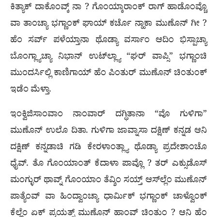
ಕಿತ್ಯಾಕ್ ದಾಕೊಂವ್ಕ್ ನಾ ? ಗೊಂಯ್ಕಾರಾಂಕ್ ರಾಗ್ ಹಾಡೊಂವ್ಚೊ
ವಾ ತಾಂಚ್ಯಾ ಭಗ್ಣಾಂಕ್ ಘಾಯ್ ಕರ್ಚೊ ನ್ಹಾಕಾ ಮುಣೊನ್ ಗೀ ?
ಹೆಂ ಸರ್ವ್ ಪಳೆಯ್ತಾನಾ ಥೊಡ್ಯಾ ವರ್ಸಾಂ ಆದಿಂ ಭಿಸ್ಪಾಚ್ಯಾ
ಬೊಂಗ್ಲ್ಯಾಚ್ಯಾ ನಿಭಾನ್ ಉಟ್‌ಲ್ಲ್ಯಾ “ಘರ್ ವಾಪ್ಸಿ” ಭಗ್ಣಾಂಚಿ
ಮುಂದರ್ಸಿಲ್ಲಿ ಕಾಣಿಗಾಯ್ ಹೆಂ ಪಿಂತುರ್ ಮುಣೊನ್ ಚಿಂತುಂಕ್
ಇಡೆಂ ಮೆಳ್ತಾ.
ಇಂಕ್ವಿಜಿಸಾಂವಾಂ ನಾಂವಾರ್ ದಗ್ಧಿತಾನಾ “ವೊ ಗುಳಿಗಾ”
ಮುಣೊನ್ ಉಲೊ ದಿತಾ. ಗುಳಿಗಾ ಜಾವ್ನಾಸಾ ದಕ್ಷಿಣ್ ಕನ್ನಡ ಆನಿ
ದಕ್ಷಿಣ್ ಕನ್ನಡಾಚಿ ಗಡಿ ಕೇರಳಾಂತ್ಲ್ಯಾ ಥೊಡ್ಯಾ ಪ್ರದೇಶಾಂಚೊ
ಧೈವ್. ತೊ ಗೊಂಯಾಂತ್ ಕೆದಾಳಾ ಪಾವ್ಲೊ ? ತರ್ ಎಕ್ಸುಡೊಸ್
ಮಂಗ್ಳುರ್ ಥಾವ್ನ್ ಗೊಂಯಾಂ ತೆವ್ಶಿಂ ಸಯ್ತ್ ಆಸ್‌ಲ್ಲೆಂ ಮುಣೊನ್
ಪಾತ್ಯೆಂವ್ ವಾ ಹಿಂದ್ವಾಂಚ್ಯಾ ಧಾರ್ಮಿಕ್ ಭಗ್ಣಾಂಕ್ ಚಾಳ್ವೊಂಕ್
ಕೆಲ್ಲೆಂ ಏಕ್ ಪ್ರಯತ್ನ್ ಮುಣೊನ್ ಹಾಂವ್ ಚಿಂತುಂ ? ಆನಿ ಹೆಂ