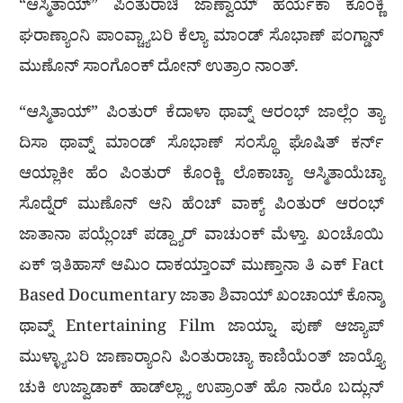
“ಆಸ್ಮಿತಾಯ್” ಪಿಂತುರಾಚಿ ಜಾಣ್ವಾಯ್ ಹರ್ಯೆಕಾ ಕೊಂಕ್ಣಿ
ಘರಾಣ್ಯಾಂನಿ ಪಾಂವ್ಚ್ಯಾಬರಿ ಕೆಲ್ಯಾ ಮಾಂಡ್ ಸೊಭಾಣ್ ಪಂಗ್ಡಾನ್
ಮುಣೊನ್ ಸಾಂಗೊಂಕ್ ದೋನ್ ಉತ್ರಾಂ ನಾಂತ್.
“ಆಸ್ಮಿತಾಯ್” ಪಿಂತುರ್ ಕೆದಾಳಾ ಥಾವ್ನ್ ಆರಂಭ್ ಜಾಲ್ಲೆಂ ತ್ಯಾ
ದಿಸಾ ಥಾವ್ನ್ ಮಾಂಡ್ ಸೊಭಾಣ್ ಸಂಸ್ಥೊ ಘೊಷಿತ್ ಕರ್ನ್
ಆಯ್ಲಾಕೀ ಹೆಂ ಪಿಂತುರ್ ಕೊಂಕ್ಣಿ ಲೊಕಾಚ್ಯಾ ಆಸ್ಮಿತಾಯೆಚ್ಯಾ
ಸೊದ್ನೆರ್ ಮುಣೊನ್ ಆನಿ ಹೆಂಚ್ ವಾಕ್ಯ್ ಪಿಂತುರ್ ಆರಂಭ್
ಜಾತಾನಾ ಪಯ್ಲೆಂಚ್ ಪಡ್ದ್ಯಾರ್ ವಾಚುಂಕ್ ಮೆಳ್ತಾ. ಖಂಚೊಯಿ
ಏಕ್ ಇತಿಹಾಸ್ ಆಮಿಂ ದಾಕಯ್ತಾಂವ್ ಮುಣ್ತಾನಾ ತಿ ಎಕ್ Fact
Based Documentary ಜಾತಾ ಶಿವಾಯ್ ಖಂಚಾಯ್ ಕೊನ್ಶಾ
ಥಾವ್ನ್ Entertaining Film ಜಾಯ್ನಾ. ಪುಣ್ ಆಜ್ಯಾಪ್
ಮುಳ್ಳ್ಯಾಬರಿ ಜಾಣಾರ‍್ಯಾಂನಿ ಪಿಂತುರಾಚ್ಯಾ ಕಾಣಿಯೆಂತ್ ಜಾಯ್ತ್ಯೊ
ಚುಕಿ ಉಜ್ವಾಡಾಕ್ ಹಾಡ್‌ಲ್ಲ್ಯಾ ಉಪ್ರಾಂತ್ ಹೊ ನಾರೊ ಬದ್ಲುನ್