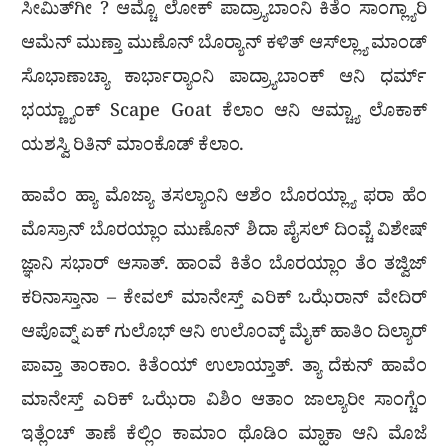
ಸೀಮಿತ್‌ಗೀ ? ಆಮ್ಚೊ ಲೋಕ್ ಪಾದ್ರ್ಯಾಬಾಂನಿ ಕಿತೆಂ ಸಾಂಗ್ಲ್ಯಾರಿ
ಆಮೆನ್ ಮುಣ್ತಾ ಮುಣೊನ್ ಬೊರ‍್ಯಾನ್ ಕಳಿತ್ ಆಸ್‌ಲ್ಲ್ಯಾ ಮಾಂಡ್
ಸೊಭಾಣಾಚ್ಯಾ ಕಾರ್ಭಾರ‍್ಯಾಂನಿ ಪಾದ್ರ್ಯಾಬಾಂಕ್ ಆನಿ ಧರ್ಮ್
ಭಯ್ಣ್ಯಾಂಕ್ Scape Goat ಕೆಲಾಂ ಆನಿ ಆಮ್ಚ್ಯಾ ಲೊಕಾಕ್
ಯಶಸ್ವಿ ರಿತಿನ್ ಮಾಂಕೊಡ್ ಕೆಲಾಂ.
ಹಾವೆಂ ಹ್ಯಾ ಮೊಜ್ಯಾ ತಸಲ್ಯಾಂನಿ ಆಶೆಂ ಬೊರಯ್ಲ್ಯಾ ಫರಾ ಹೆಂ
ಮೊಸ್ರಾನ್ ಬೊರಯ್ಲಾಂ ಮುಣೊನ್ ಶಿದಾ ಪೈಸಲ್ ದಿಂವ್ಚೆ ವಿಶೇಷ್
ಜ್ಞಾನಿ ಸಭಾರ್ ಆಸಾತ್. ಹಾಂವೆ ಕಿತೆಂ ಬೊರಯ್ಲಾಂ ತೆಂ ತಜ್ವಿಜ್
ಕರಿನಾಸ್ತಾನಾ – ಕೇವಲ್ ಮಾನೇಸ್ತ್ ಎರಿಕ್ ಒಝೆರಾನ್ ವೇದಿರ್
ಆಪೊವ್ನ್ ಏಕ್ ಗುಲೊಭ್ ಆನಿ ಉಲೊಂವ್ಕ್ ಮೈಕ್ ಹಾತಿಂ ದಿಲ್ಯಾರ್
ಪಾವ್ತಾ ತಾಂಕಾಂ. ಕಿತೆಂಯ್ ಉಲಾಯ್ತಾತ್. ತ್ಯಾ ದೆಕುನ್ ಹಾವೆಂ
ಮಾನೇಸ್ತ್ ಎರಿಕ್ ಒಝೆರಾ ವಿಶಿಂ ಆತಾಂ ಜಾಲ್ಯಾರೀ ಸಾಂಗ್ಚೆಂ
ಇತ್ಲೆಂಚ್ ತಾಣೆ ಕೆಲ್ಲಿಂ ಕಾಮಾಂ ಥೊಡಿಂ ಮ್ಹಾಕಾ ಆನಿ ಮೊಜೆ