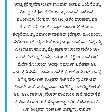
ಆಸ್ಚೊ ಕ್ಲೆರೆನ್ಸ್ ಫೆರ್ನಾಂಡಿಸ್ ಗಾಂವಾನ್ ಉಡುಪಿ ದಿಯೆಸೆಜಿಚ್ಯಾ
ತೊಟ್ಟಾಮ್ ಫಿರ್ಗಜೆಚೊ. ಆಪ್ಲ್ಯಾ ವಾವ್ರಾಕ್ ಲಾಗೊನ್,
ಮುಂಬಯ್, ಬೆಂಗ್ಳುರ್, ನವಿ ಡಿಲ್ಲಿ ಅಶೆಂ ಭಾರತಾಚ್ಯಾ ಮ್ಹಾ
ಶೆರಾಂನಿ ವಸ್ತಿ ಕರುನ್ ಪ್ರಸ್ತುತ್ ದುಬಾಂಯ್ತ್ ಜಿಯೆತಾ.
ತಲ್ವಾರೆಧಾರಿಚ್ಯಾ ಬರ್ಪಾಂಕ್ ಫಾಮಾದ್ ಕ್ಲೆರೆನ್ಸಾನ್, ಮುಂಬಯ್ಚ್ಯಾ
ಮರೋಲಾಂತ್ ವಸ್ತಿ ಕರುನ್ ಆಸ್ತಾನಾ ಫಾಮಾದ್ ನಾಟಕಿಸ್ತ್ ಸನ್ನಿ
ಎ ಡಿ’ಸೊಜಾ ಹಾಂಚ್ಯಾ ಪ್ರೋತ್ಸಾವಾನ್ ಬರಂವ್ಕ್ ಧರ್ಲೆಂ ಆನಿ
ತವಳ್ ಘೆತ್‌ಲ್ಲ್ಯಾ ’ನಾನು, ಮರೋಲ್’ ಲಿಕ್ಣೆನಾಂವಾನ್ ಆಜ್
ಮೆರೆನ್ ತೊ ಬರಯ್ತ್ ಆಯ್ಲಾ. ಸಮಾಜಿಕ್ ವಿಶ್ಲೇಷಣ್ ಆನಿ
ಸಾಹಿತ್ಯ್ ವಿಮರ್ಸೊ ತಾಚೆಂ ಖಾಸ್ ಶೆತ್. ಅಭಿನಯಾಂತ್ ಆಸಕ್ತ್
ಆಸ್ಚೊ ನಾನು ಏಕ್ ಉತ್ತೀಮ್ ನಟ್ ತಶೆಂ ಸ್ಟ್ಯಾಂಡ್ ಅಫ್
ಕೊಮೆಡಿಯನ್. ಪಾಟ್ಲ್ಯಾ ವರ್ಸಾಂನಿ 'ಶಿಮ್ಟಿ ನಾತ್‌ಲ್ಲೊ ಕೊಲೊ'
ಆನಿ 'ಆಮಿ ನಾತ್‌ಲ್ಲ್ಯಾ ವೆಳಾರ್' ನಾಟಕಾಂನಿ ತಾಣೆ ಸಾದರ್ ಕೆಲ್ಲೆ
ಕಿರ್‌ದಾರ್ ಆತಾಂಯ್ ಪ್ರೇಕ್ಶಕಾಂಚ್ಯಾ ಮತಿಂತ್ ಜಿವೆ ಆಸಾತ್.
ಏಕ್ ಉತ್ತೀಮ್ ಸಂಘಟಕ್ ಜಾವ್ನಾಸ್ಚ್ಯಾ ನಾನುನ್