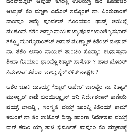
ದೆಂವ್‌ಲ್ಲೊಚ್ ಆಪುಟ್ ಕೊಂಕ್ಣಿ ಉಲಯ್ತಾ ಹೆಂ ಕೊಣಾಚೆಂ
ಆಜ್ಯಾಪ್ ತೆಂ ಮ್ಹಾಕಾ ಎದೊಳ್ ಸಮ್ಜೊಂಕ್ ನಾ. ಪಿಂತುರಾಂತ್
ಸಾಂಗ್ಲಾಂ ಆಮ್ಚೆ ಪೂರ್ವಜ್ ಗೊಂಯಾಂ ಥಾವ್ನ್ ಆಯಿಲ್ಲೆ
ಮುಣೊನ್. ತಶೆಂ ಆಸ್ತಾಂ ನಾಯಕಾಚ್ಯಾ ಪೂರ್ವಜಾಂಚ್ಯೊ ಸಭಾರ್
ತಕ್ಲ್ಯೊ ಮಂಗ್ಳೂರಾಂತ್‌ಚ್ ಆಸಾತ್ ಮುಣ್ಚ್ಯಾಕ್ ಕಿತೆಂಚ್ ದುಭಾವ್
ನಾ. ತಶೆಂ ಆಸ್ತಾಂ ನಾಯಕ್ ತಾಂಚಿಂ ಸೊದ್ನಾಂ ಕರಿನಾಸ್ತಾನಾ
ಶೀದಾ ಗೊಯಾಂ ಧಾಂವ್ಲೊ ಕಿತ್ಯಾಕ್ ಪಾಸೊತ್ ? ಹಾಚಿ ಖೊಬರ್
ಸಿಮಾಂವ್ ತಶೆಂಚ್ ಬಾಲ್ತು ಪೈಕ್ ಕಳಿತ್ ನಾತ್ಲಿಗೀ ?
ಆಶೆಂ ಚೂಕಿ ದಾಕಯ್ತ್ ಗೆಲ್ಯಾರ್ ಆಖೇರ್ ಜಾಂವ್ಚೆಂ ನಾ. ಕಿತ್ಯಾಕ್
ಮುಳ್ಳ್ಯಾರ್ ಕಾಣಿ ಬರಯಿಲ್ಲ್ಯಾನ್ ಆನಿ ನಿರ್ದೇಶಕಾನ್ ಕಾಣಿಯೆ
ವಯ್ರ್ ಜಾಂವ್ದಿ , ಸಂಸ್ಕ್ರತೆ ವಯ್ರ್ ಜಾಂವ್ದಿ ಕಿತೆಂಯ್ ಕಾಮ್
ಕರುಂಕ್ ನಾ ತೆಂ ಉಟೊನ್ ದಿಸ್ತಾ. ಹಾಂಗಾ ನಿರ್ದೇಶಕಾ ವಯ್ರ್
ರಾಗ್ ಕರುಂ ಯ್ಯಾ ತಾಚಿ ಭಿರ್ಮೊತ್ ಪಾವೊಂ ತೆಂ ಮ್ಹಾಕಾಚ್ಚ್