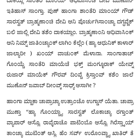
ದಾಕಯ್ಲಿ ಸಾಂತೆರಿ ಮಾಂಯ್ ಆಧಿವಾಸಿಂಚಿ ದೇವಿ ಮುಣೊನ್
ಇತಿಹಾಸ್ ಸಾಂಗ್ತಾ. ಪುಣ್ ಹಾಂಗಾ ಶಾಂತೆರಿ ಮಾಂಯ್ ಗೌಡ್
ಸಾರಸ್ವತ್ ಬ್ರಾಹ್ಮಣಾಂಚಿ ದೇವಿ ಆನಿ ಪೊರ್ಚುಗಿಸಾಂಚ್ಯಾ ದಗ್ಧವ್ಣೆಕ್
ಬಲಿ ಜಾಲ್ಲಿ ದೇವಿ ತಶೆಂ ದಾಕಯ್ಲಾಂ. ಬ್ರಾಹ್ಮಣಾಂನಿ ಆಧಿವಾಸಿಂಕ್
ಆನಿ ನಿಮ್ನ್ ಜಾತಿಂಚ್ಯಾಂಕ್ ಲಾಗಿಂ ಕೆಲ್ಲೆಂ ( ಹ್ಯಾ ಆಧುನಿಕ್ ಕಾಳಾರ್
ಜಾಲ್ಯಾರೀ ) ಖಂಯ್ ವಾಚುಂಕ್ ಮೆಳಾನಾ. ಸಾಂಗಾತಾಚ್
ಗೊಂಯ್ಚೆ ಸಾಂತೆರಿ ಮಾಯೆಚೆ ಭಕ್ತ್ ಮಂಗ್ಳೂರಾಕ್ ಯೇವ್ನ್
ರುಜಾರ್ ಮಾಯೆಕ್ ಗೌರವ್ ದಿಂವ್ಚೆ ಕ್ರಿಸ್ತಾಂವ್ ಕಶೆಂ ಜಾಲೆ
ಮುಣೊನ್ ಜವಾಬ್ ದೀಂವ್ಕ್ ಸಾಧ್ಯ್ ಆಸಾಗೀ ?
ಹಾಂಗಾ ಮ್ಹಾಕಾ ಚಾಪ್ರಾಚ್ಯಾ ಉತ್ರಾಂಚೊ ಉಗ್ಡಾಸ್ ಯೆತಾ. ಚಾಪ್ರಾ
ಮುಣ್ತಾ “ಹ್ಯಾ ಗೊಂಯ್ಚ್ಯಾ ಸಾರಸ್ವತ್ ಲೊಕಾಚ್ಯಾ ರಗ್ತಾಂತ್
ವ್ಯಾಪಾರ್ ಆಸ್ಲೊ. ರಾವ್ಳೆರಾಚೊ ಪಾಟಿಂಬೊ ಆಸ್ಲೊ. ಗಿರೆಸ್ತ್ಕಾಯ್
ತಾಂಚ್ಯಾ ಮುಟಿಂತ್ ಆಸ್ಲಿ. ಹೆಂ ಸರ್ವ್ ಉರೊಂವ್ಚ್ಯಾ ಖಾತಿರ್ ತೆ