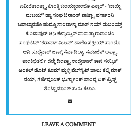
ಎಮಿರೆತಾಂತ್ಲ್ಯಾ ಕೊಂಕ್ಣಿ ಬರಯ್ಣಾರಾಂಚೊ ಎಕ್ತಾರ್ - 'ದಾಯ್ಜಿ
ದುಬಯ್' ಹ್ಯಾ ಸಂಘಟನಾಂತ್ ಪಾಟ್ಲ್ಯಾ ವರ್ಸಾಂನಿ
ಜವಾಬ್ದಾರೆಚೊ ಹುದ್ದೊ ಸಾಂಬಾಳ್ಳಾ ಮಾತ್ ನಯ್ ದುಬಂಯ್ತ್
ಕುಂದಾಪುರ್ ಆನಿ ಕಲ್ಯಾಣ್ಪುರ್ ವಾರಾಡ್ಯಾಗಾರಾಂಚೆಂ
ಸಂಘಟನ್ 'ಕರಾವಳ್ ಮಿಲನ್' ಹಾಚೊ ಸಕ್ರ‍ೀಯ್ ಸಾಂದೊ
ಆನಿ ಹುದ್ದೆದಾರ್ ಜಾವ್ನ್ ಸೆವಾ ದಿಲ್ಯಾ. ಸಮಾಜೆಕ್ ಆಪ್ಲ್ಯಾ
ತಾಂಕಿಭಿತರ್ಲಿ ದೆಣ್ಗಿ ದಿಂವ್ಚ್ಯಾ ಉದ್ದೇಶಾನ್ ತಾಣೆ ಸಯ್ರಿಕ್
ಅಂಕಲ್ ಡೊಟ್ ಕೊಮ್ ಮ್ಹಳ್ಳಿ ವೆಬ್‌ಸೈಟ್ ಚಾಲು ಕೆಲ್ಲಿ ಮಾತ್
ನಯ್, ಗರ್ಜೆವೊಂತ್ ಭುರ್ಗ್ಯಾಂಕ್ ಪಾಂವ್ಚೆ ಏಕ್ ಟ್ರಸ್ಟ್
ತೊಟ್ಟಾಮಾಂತ್ ಸುರು ಕೆಲಾಂ.
LEAVE A COMMENT