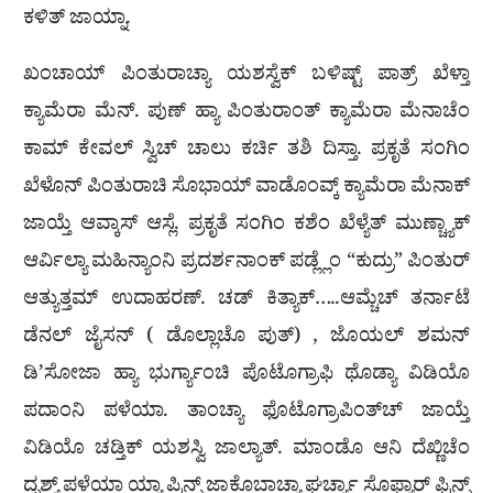
ಕಳಿತ್ ಜಾಯ್ನಾ.
ಖಂಚಾಯ್ ಪಿಂತುರಾಚ್ಯಾ ಯಶಸ್ವೆಕ್ ಬಳಿಷ್ಟ್ ಪಾತ್ರ್ ಖೆಳ್ತಾ
ಕ್ಯಾಮೆರಾ ಮೆನ್. ಪುಣ್ ಹ್ಯಾ ಪಿಂತುರಾಂತ್ ಕ್ಯಾಮೆರಾ ಮೆನಾಚೆಂ
ಕಾಮ್ ಕೇವಲ್ ಸ್ವಿಚ್ ಚಾಲು ಕರ್ಚಿ ತಶಿ ದಿಸ್ತಾ. ಪ್ರಕೃತೆ ಸಂಗಿಂ
ಖೆಳೊನ್ ಪಿಂತುರಾಚಿ ಸೊಭಾಯ್ ವಾಡೊಂವ್ಕ್ ಕ್ಯಾಮೆರಾ ಮೆನಾಕ್
ಜಾಯ್ತೆ ಆವ್ಕಾಸ್ ಆಸ್ಲೆ. ಪ್ರಕೃತೆ ಸಂಗಿಂ ಕಶೆಂ ಖೆಳ್ಯೆತ್ ಮುಣ್ಚ್ಯಾಕ್
ಆರ್ವಿಲ್ಯಾ ಮಹಿನ್ಯಾಂನಿ ಪ್ರದರ್ಶನಾಂಕ್ ಪಡ್ಲ್ಲೆಂ “ಕುದ್ರು” ಪಿಂತುರ್
ಆತ್ಯುತ್ತಮ್ ಉದಾಹರಣ್. ಚಡ್ ಕಿತ್ಯಾಕ್…..ಆಮ್ಚೆಚ್ ತರ್ನಾಟೆ
ಡೆನಲ್ ಜೈಸನ್ ( ಡೊಲ್ಲಾಚೊ ಪುತ್) , ಜೊಯಲ್ ಶಮನ್
ಡಿ’ಸೋಜಾ ಹ್ಯಾ ಭುರ್ಗ್ಯಾಂಚಿ ಪೊಟೊಗ್ರಾಫಿ ಥೊಡ್ಯಾ ವಿಡಿಯೊ
ಪದಾಂನಿ ಪಳೆಯಾ. ತಾಂಚ್ಯಾ ಫೊಟೊಗ್ರಾಪಿಂತ್‌ಚ್ ಜಾಯ್ತೆ
ವಿಡಿಯೊ ಚಡ್ತಿಕ್ ಯಶಸ್ವಿ ಜಾಲ್ಯಾತ್. ಮಾಂಡೊ ಆನಿ ದೆಖ್ಣಿಚೆಂ
ದೃಶ್ಯ್ ಪಳೆಯಾ ಯ್ಯಾ ಪ್ರಿನ್ಸ್ ಜಾಕೊಬಾಚ್ಯಾ ಘರ್ಚ್ಯಾ ಸೊಫ್ಯಾರ್ ಫ್ರಿನ್ಸ್