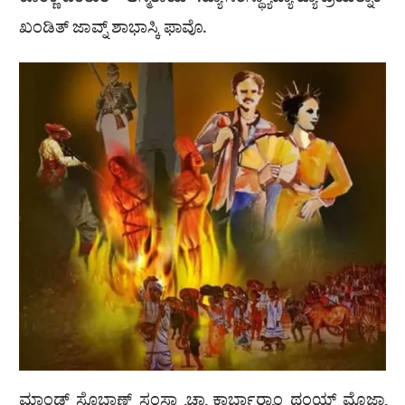
ಕೊಂಕ್ಣಿ ಪಿಂತುರ್ “ಆಸ್ಮಿತಾಯ್”.ಹ್ಯಾ ಸಂಸ್ಥ್ಯಾಚ್ಯಾ ಹ್ಯಾ ಪ್ರಯತ್ನಾಕ್
ಖಂಡಿತ್ ಜಾವ್ನ್ ಶಾಭಾಸ್ಕಿ ಫಾವೊ.
ಮಾಂಡ್ ಸೊಭಾಣ್ ಸಂಸ್ಥ್ಯಾಚ್ಯಾ ಕಾರ್ಬಾರ‍್ಯಾಂ ಥಂಯ್ ಮೊಜ್ಯಾ