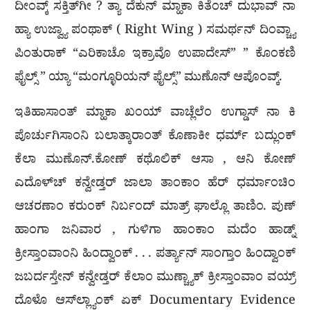
ದೀಂವ್ಕ್ ಸಕ್ತಿತ್‌ಗೀ ? ತ್ಯಾ ದೆಕುನ್ ಮ್ಹಾಕಾ ಕಿತೆಂಚ್ ದುಭಾವ್ ನಾ
ಹ್ಯಾ ಉಜ್ವ್ಯಾ ಪಂಥಾಕ್ ( Right Wing ) ಸಮರ್ಥನ್ ದಿಂವ್ಚ್ಯಾ
ಪಿಂತುರಾಕ್ “ಎರಿಕಾಚೊ ಇಕ್ರಾವೊ ಉಪಾದೇಸ್” ” ಕೊಂಕಣಿ
ಫೈಲ್ಸ್ ” ಯ್ಯಾ “ಮಂಗ್ಳೂರಿಯನ್ ಫೈಲ್ಸ್” ಮುಣೊನ್ ಆಪೊಂವ್ಕ್.
ಇತಿಹಾಸಾಂತ್ ಮ್ಹಾಕಾ ಖಂಯ್ ವಾಚ್ಲೆಲೆಂ ಉಗ್ಡಾಸ್ ನಾ ಕಿ
ಪೊರ್ಚುಗಿಸಾಂನಿ ಬಲಾತ್ಕಾರಾಂತ್ ಕೊಣಾಕೀ ಧರ್ಮ್ ಬದ್ಲುಂಕ್
ಕೆಲಾ ಮುಣೊನ್.ಕೋಣ್ ಕಥೊಲಿಕ್ ಆಸಾ , ಆನಿ ಕೋಣ್
ಎದೊಳ್‌ಚ್ ಕನ್ವೇಡ್ತರ್ ಜಾಲಾ ತಾಂಕಾಂ ಹೆರ್ ಧರ್ಮಾಂಚಿಂ
ಆಚರಣಾಂ ಕರುಂಕ್ ನಿರ್ಬಂದ್ ಮಾತ್ರ್ ಘಾಲ್ಲೊ ತಾಣಿಂ. ಪುಣ್
ಹಾಂಗಾ ಜನಿವಾರ , ಗುಳಿಗಾ ಹಾಂಕಾಂ ಮದೆಂ ಹಾಡ್ನ್
ಕ್ರೀಸ್ತಾಂವಾಂನಿ ಹಿಂದ್ವಾಂಕ್ . . . ಪರ್ತ್ಯಾನ್ ಸಾಂಗ್ತಾಂ ಹಿಂದ್ವಾಂಕ್
ಜಬರ್ದಸ್ತೇನ್ ಕನ್ವೇಡ್ತರ್ ಕೆಲಾಂ ಮುಣ್ಚ್ಯಾಕ್ ಕ್ರೀಸ್ತಾಂವಾಂ ವಯ್ರ್
ದೊಳೊ ಆಸ್‌ಲ್ಲ್ಯಾಂಕ್ ಏಕ್ Documentary Evidence