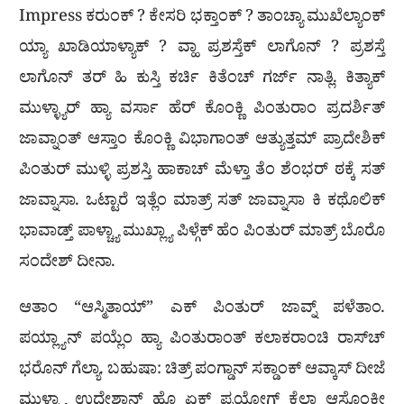
Impress ಕರುಂಕ್ ? ಕೇಸರಿ ಭಕ್ತಾಂಕ್ ? ತಾಂಚ್ಯಾ ಮುಖೆಲ್ಯಾಂಕ್
ಯ್ಯಾ ಖಾಡಿಯಾಳ್ಯಾಕ್ ? ವ್ಹಾ ಪ್ರಶಸ್ತೆಕ್ ಲಾಗೊನ್ ? ಪ್ರಶಸ್ತೆ
ಲಾಗೊನ್ ತರ್ ಹಿ ಕುಸ್ತಿ ಕರ್ಚಿ ಕಿತೆಂಚ್ ಗರ್ಜ್ ನಾತ್ಲಿ. ಕಿತ್ಯಾಕ್
ಮುಳ್ಳ್ಯಾರ್ ಹ್ಯಾ ವರ್ಸಾ ಹೆರ್ ಕೊಂಕ್ಣಿ ಪಿಂತುರಾಂ ಪ್ರದರ್ಶಿತ್
ಜಾವ್ನಾಂತ್ ಆಸ್ತಾಂ ಕೊಂಕ್ಣಿ ವಿಭಾಗಾಂತ್ ಆತ್ಯುತ್ತಮ್ ಪ್ರಾದೇಶಿಕ್
ಪಿಂತುರ್ ಮುಳ್ಳಿ ಪ್ರಶಸ್ತಿ ಹಾಕಾಚ್ ಮೆಳ್ತಾ ತೆಂ ಶೆಂಭರ್ ಠಕ್ಕೆ ಸತ್
ಜಾವ್ನಾಸಾ. ಒಟ್ಟಾರೆ ಇತ್ಲೆಂ ಮಾತ್ರ್ ಸತ್ ಜಾವ್ನಾಸಾ ಕಿ ಕಥೊಲಿಕ್
ಭಾವಾಡ್ತ್ ಪಾಳ್ಚ್ಯಾ ಮುಖ್ಲ್ಯಾ ಪಿಳ್ಗೆಕ್ ಹೆಂ ಪಿಂತುರ್ ಮಾತ್ರ್ ಬೊರೊ
ಸಂದೇಶ್ ದೀನಾ.
ಆತಾಂ “ಆಸ್ಮಿತಾಯ್” ಎಕ್ ಪಿಂತುರ್ ಜಾವ್ನ್ ಪಳೆತಾಂ.
ಪಯ್ಲ್ಯಾನ್ ಪಯ್ಲೆಂ ಹ್ಯಾ ಪಿಂತುರಾಂತ್ ಕಲಾಕರಾಂಚಿ ರಾಸ್‌ಚ್
ಭರೊನ್ ಗೆಲ್ಯಾ. ಬಹುಷಾ: ಚಿತ್ರ್ ಪಂಗ್ಡಾನ್ ಸಕ್ಡಾಂಕ್ ಆವ್ಕಾಸ್ ದೀಜೆ
ಮುಳ್ಳ್ಯಾ ಉದ್ದೇಶಾನ್ ಹೊ ಏಕ್ ಪ್ರಯೋಗ್ ಕೆಲಾ ಆಸೊಂಕೀ