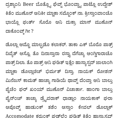
ದ್ರಶ್ಯಾಂನಿ Beer ಬೊತ್ಲ್ಯೊ ಘೆವ್ನ್ ಭೊಂವ್ಚ್ಯಾ ಪಾಟ್ಲೊ ಉದ್ದೇಶ್
ಕಿತೆಂ ಮುಣೊನ್ ಆನಿಕೀ ಮ್ಹಾಕಾ ಸಮ್ಜೊಂಕ್ ನಾ. ಕ್ರೀಸ್ತಾಂವಾಂಚೊ
ಭಾಯ್ಲೊ ಘುರ್ತ್ ಸೊರೊ ಆನಿ ದುಕ್ರಾ ಮಾಸ್ ಮುಣೊನ್
ದಾಕೊಂವ್ಕ್ ಗೀ ?
ಡೊಲ್ಲಾ ಆಮ್ಚೊ ಮಾಲ್ಘಡೊ ಕಲಾಕರ್. ತಾಕಾ ಎಕ್ ಬೊರೊ ಪಾತ್ರ್
ದಿವ್ಯೆತ್ ಆಸ್ಲೊ. ತೊ ದಿನಾಸ್ತಾನಾ ರಸ್ತ್ಯಾ ದೆಗೆಚ್ಯಾ ಆಂಗ್ಡಿಗಾರಾಚೊ
ಪಾತ್ರ್ ದಿಲಾ. ತೊ ಪಾತ್ರ್ ಆನಿ ಘಡಿತ್ ಇತ್ಲೆಂ ಹಾಸ್ಯಾಸ್ಪದ್ ಜಾಲಾಂಗಿ
ಮ್ಹಾಕಾ ಡೊಲ್ಲಾಚಿಚ್ ಭಿರ್ಮತ್ ದಿಸ್ತಾ. ನಾಯಕ್ ರೋಶನ್
ಮಿನೆಜಸ್ ಕಾಮತ್ ಹಾಚ್ಯಾ ಗಾಡಿಯೆ ಥಾವ್ನ್ ದೆಂವ್ತಾ ಆನಿ ಬಾಲ್ತು
ಪೈಚೆಂ ಘರ್ ಖಂಯ್ ಮುಣೊನ್ ವಿಚಾರ್ತಾ. ಹಾಂಗಾ ಬಾಲ್ತು
ಪೈನ್ಂಚ್ ತಾಚ್ಯಾ ಡ್ರೈವರಾಕ್ ಧಾಡ್ಲಾಂ ನಾಯಕಾಕ್ ಘರಾ
ಆಪೊವ್ನ್ ಹಾಡುಂಕ್ ತಶೆಂ ಆಸ್ತಾಂ ಕೇವಲ್ ಡೊಲ್ಲಾಕ್
Accomodate ಕರುಂಕ್ ಘಡ್‌ಲ್ಲೆಂ ಘಡಿತ್ ಕಿತ್ಲೆಂ ಹಾಸ್ಯಾಸ್ಪದ್