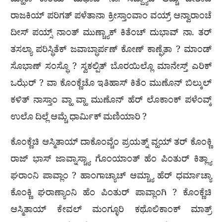
ಮ್ಹಾಕಾ ಕಾಂಯ್ ದುಭಾವ್ ನಾ. ಸದ್ದ್ಯಾಚಿ ಆಮ್ಚಿ ದೇಶಾಚಿ
ರಾಜಕಿಯ್ ಪರಿಗತ್ ಪಳೆತಾನಾ ಕ್ರೀಸ್ತಾಂವಾಂ ವಯ್ರ್ ಆನ್ವಾರಾಂಚೆ
ದೀಸ್ ಪಯ್ಸ್ ನಾಂತ್ ಮುಣ್ಚ್ಯಾಕ್ ಕಿತೆಂಚ್ ದುಭಾವ್ ನಾ. ತರ್
ತಸಲ್ಯಾ ಪರಿಸ್ಥಿತೆಕ್ ಜವಾಬ್ಧಾರ್ಪಣ್ ಕೋಣ್ ಕಾಣ್ಘೆತಾ ? ಮಾಂಡ್
ಸೊಭಾಣ್ ಸಂಸ್ಥೊ ? ಸ್ವಕಲ್ಪಿತ್ ಬೊರಯಿಲ್ಲೊ ಮಾನೇಸ್ತ್ ಎರಿಕ್
ಒಝೆರ್ ? ವಾ ಕೊಂಕ್ಣೆಚೊ ಇತಿಹಾಸ್ ಕಿತೆಂ ಮುಣೊನ್ ಬಿಲ್ಕುಲ್
ಕಳಿತ್ ನಾಸ್ತಾಂ ವ್ಹಾ ವ್ಹಾ ಮುಣೊನ್ ಹೆರ್ ಲೊಕಾಂಕ್ ಪಳೆಂವ್ಕ್
ಉಲೊ ದಿಲ್ಲೆ ಆಮ್ಚೆ ಧಾರ್ಮಿಕ್ ಮಣಿಯಾರಿ ?
ಕೊಂಕ್ಣೆಚಿ ಆಸ್ಮಿತಾಯ್ ದಾಕೊಂವ್ಚೆಂ ಪ್ರಯತ್ನ್ ವ್ಹಯ್ ತರ್ ಕೊಂಕ್ಣಿ
ರಾಜ್ ಭಾಸ್ ಜಾವ್ನಾಸ್ಚ್ಯಾ ಗೊಂಯಾಂತ್ ಹೆಂ ಪಿಂತುರ್ ಕಿತ್ಲ್ಯಾ
ಘರಾಂನಿ ಪಾವ್ಲಾಂ ? ಹಾಂಗಾಚ್ಯಾಚ್ ಆಮ್ಚ್ಯಾ ಹೆರ್ ಧರ್ಮಾಚ್ಯಾ
ಕೊಂಕ್ಣಿ ಘರಾಣ್ಯಾಂನಿ ಹೆಂ ಪಿಂತುರ್ ಪಾವ್ಲಾಂಗಿ ? ಕೊಂಕ್ಣೆಚಿ
ಆಸ್ಮಿತಾಯ್ ಕೇವಲ್ ಮಂಗ್ಳೂರಿ ಕಥೊಲಿಕಾಂಕ್ ಮಾತ್ರ್