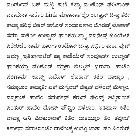
ಮುರ್ಡುನ್ ಏಕ್ ಮಟ್ವಿ ಕಾಣಿ ಕೆಲ್ಯಾ ಮುಣೊನ್ ಘಡಿತಾಂಕ್
ಎಕಾಮೆಕಾ ಸಾರ್ಕೆಂ Link ಮೆಳಾನಾತ್‌ಲ್ಲೆಂ ಉಗ್ತ್ಯಾನ್ ದಿಸ್ತಾ ತರೀ
ತಾಚ್ಯಾ ಪರಿಧೆ ಭಿತರ್ ಆಸೊನ್ ಸಂಭಾಷಣಾಂ ಬೊರವ್ನ್ ಲೊಕಾಕ್
ಸಮ್ಜಾ ಸಾರ್ಕೊ ಉಜ್ವಾಡ್ ಫಾಂಕಯಿಲ್ಲ್ಯಾ ಮಾನೇಸ್ತ್ ಜೊಯೆಲ್
ಪಿರೇರಿಚೆಂ ಕಾಮ್ ಹಾಂಗಾ ಉಟೊನ್ ದಿಸ್ತಾ. ಪರ್ಭಿಂ ತಾಕಾ. ಪುಣ್
ಆಮ್ಚ್ಯಾ ಇತಿಹಾಸಾಚೆರ್ ಹ್ಯಾ ಕಾಣಿಯೆನ್ ಸಂಪೂರ್ಣ್ ಉಜ್ವಾಡ್
ಫಾಂಕಯ್ಲಾ ಮುಣೊನ್ ಮ್ಹಾಕಾ ಬಿಲ್ಕುಲ್ ಭಗಾನಾ. ಹಾಚೊ
ಪರಿಣಾಮ್ ಜಾವ್ನ್ ಎದೊಳ್ ಲೊಕಾನ್ ಕಿತೆಂ ವಾಚ್ಲಾಂ ,
ಸಮ್ಜಾಲಾಂ ತಾಚ್ಯಾಕೀ ಎಕ್ ದುಸ್ರೆಂಚ್ ಚಿತ್ರಣ್ ಪಳೆಂವ್ಕ್ ಮೆಳ್ಳಾಂ.
ಮ್ಹಾಕಾಚ್ ಹಾವೆಂ ಸಮರ್ಥನ್ ಕರುನ್ ಘೆಂವ್ಕ್ ಆಸ್ಮಿತಾಯ್
ಪಿಂತುರ್ ಹಾವೆಂ ದೋನ್ ಪೌವ್ಟಿಂ ಪಳೆಲಾಂ. ಇತಿಹಾಸ್ ಕಿತೆಂ
ವಾಚ್ಲಾ ಆನಿ ಪಿಂತುರಾಂತ್ ಕಿತೆಂ ದಾಕಯ್ಲಾಂ ತೆಂ ತಜ್ವೀಜ್
ಕರ್ತಾನಾ ಸವಾಲಾಂಚೊ ದಾಳೊಚ್ಚ್ ಉಗ್ತೊ ಜಾತಾ. ಹೆಂ ಪಿಂತುರ್