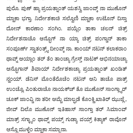
ಪುರೊ. ಪುಣ್ ಹ್ಯಾ ಪ್ರಯತ್ನಾಂತ್ ಯಶಸ್ವಿ ಜಾಂವ್ಕ್ ನಾ ಮುಣೊನ್
ಮ್ಹಾಕಾ ಭಗ್ತಾ. ನಿರ್ದೇಶಕಾಚಿ ಸಲ್ವೊಣಿ ಮ್ಹಾಕಾ ಉಟೊನ್ ದಿಸ್ತಾ
ದೋನ್ ಕಾರಣಾಂ ಸಂಗಿಂ. ಪಯ್ಲೆಂ ತಾಕಾ ಚಲನ್ ಚಿತ್ರ್
ನಿರ್ದೇಶನಾಚೊ ಆನ್ಭೊಗ್ ನಾ ಯ್ಯಾ ಚಿತ್ರ್ ಪಂಗ್ಡಾನ್ ತಾಕಾ
ಸಂಪೂರ್ಣ್ ಸ್ವಾತಂತ್ರ್ಯ್ ದೀಂವ್ಕ್ ನಾ. ಕಾಂಯ್ ನಟನ್ ಕಲಾಕರಾಂ
ಥಾವ್ನ್ ಆಯ್ಲಾಂ ತರ್ ತೆಂ ತಾಂಚ್ಯಾ ಗ್ರೇಸ್ತ್ ನಾಟಕ್ ಆಭಿನಯಾಚ್ಯಾ
ಆನ್ಭೊಗಾನ್ ಶಿವಾಯ್ ನಿರ್ದೇಶಕಾಚ್ಯಾ ಪ್ರಯತ್ನಾಂತ್ ಖಂಡಿತ್
ನ್ಹಂಯ್. ಡೆನಿಸ್ ಮೊಂತೆರೊಚೆಂ ನಟನ್ ಆನಿ ತಾಚೊ ಪಾತ್ರ್
ಉಂಚ್ಲೊ. ಪಿಂತುರಾಚೊ ನಾಯಕ್‌ಚ್ ತೊ ಮುಣೊನ್ ಸಾಂಗ್ಲ್ಯಾರ್
ಚೂಕ್ ಜಾಂವ್ಚಿ ನಾ ತರೀ ಆಮ್ಚೆ ಮಾಲ್ಘಡೆ ಕೊಂಕ್ಣಿ ಖಾತಿರ್ ಝುಜ್ಲೆ ,
ಜೀವ್ ದಿಲೊ ಮುಣೊನ್ ಇತಿಹಾಸ್ ಸಾಂಗ್ತಾ ತರ್ ಸಿಮಾಂವ್
ಮಾತ್ರ್ ಸಗ್ಳ್ಯಾಂ ಥಾವ್ನ್ ಪಯ್ಸ್ ಗುಡ್ಯಾ ವಯ್ರ್ ಕಿತ್ಯಾಕ್ ರಾವೊನ್
ಆಸ್ಲೊ ಮುಳ್ಳೆಂ ಮ್ಹಾಕಾ ಸಮ್ಜಾನಾ.