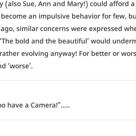
 (also Sue, Ann and Mary!) could afford a c
become an impulsive behavior for few, but 
s ago, similar concerns were expressed wh
 ‘The bold and the beautiful’ would underm
r rather evolving anyway! For better or wo
nd ‘worse’.
I too have a Camera!”…..