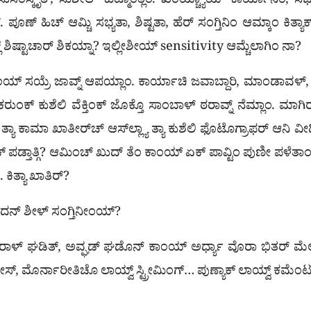
ಸುಸಂಸ್ಕೃತ್, ಸುಶೀಲ್ ಕುಟ್ಮಾಂತ್ಲಿಂ. ಖಂಯ್ಚ್ಯಾಯ್ ಕಾರ್ಯಾನಿಂ, ಸಭ
್. ಪೂಣ್ ಹಿಚ್ ಆಮ್ಚಿ ಸಭ್ಯತಾ, ಶಿಷ್ಟತಾ, ಹೆರ್ ಸಂಗ್ತಿನಿಂ ಆಮ್ಕಾಂ ಕ
 ಶಿಷ್ಟಾಚಾರ್ ಶಿಕಯ್ನಾ? ಇಲ್ಲೀಶೀಯ್ sensitivity ಆಮ್ಚೆಲಾಗಿಂ ನಾ?
ಯ್ ಸಯ್ರೆ ಜಾವ್ನ್ ಆಪಯ್ಲಾಂ. ಕಾರ್ಯಾಚಿ ಜವಾಬ್ದಾರಿ, ಮಾಂಡಾವಳ್, 
ರುಂಕ್ ಕುಶೆಲಿ ವೆಕ್ತಿಂಕ್ ಜೊಕ್ತೊ ಸಾಂಬಾಳ್ ಠರಾವ್ನ್ ನೆಮ್ಲಾಂ. ಮಾಗಿರ
ಾ ಕಾಮಾ ಖಾತೀರ‍್‌ಚ್ ಆಸ್‌ಲ್ಲ್ಯಾ ತ್ಯಾ ಕುಶೆಲಿ ಫೊಟೊಗ್ರಾಫರ್ ಆನ
್ ಪಡ್ತಾತ್ಗಿ? ಆಮಿಂಚ್ ಖುದ್ ತೆಂ ಕಾಂಯ್ ಏಕ್ ಪಾವ್ಟಿಂ ಪುಣೀ ಪಳೆತಾಂವ್ಗಿ
ಕಿತ್ಯಾ ಖಾತಿರ್?
ದನ್ ಶೀಳ್ ಸಂಗ್ತಿನೀಂಯ್?
ಕರಾಳ್ ಘಡಿತ್, ಅವ್ಘಡ್ ಘಡೊನ್ ಕಾಂಯ್ ಅರ್ಧ್ಯಾ ವೊರಾ ಭಿತರ್ ಮೆಲ್ಲ್ಯಾ
ಮೀಸ್, ಮೊರ್ನಾರೀತಿಚೊ ಲಾಯ್ವ್ ಸ್ಟ್ರೀಮಿಂಗ್… ಪುಣ್ಯಾಕ್ ಲಾಯ್ವ್ ಕಮೆ