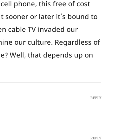
ell phone, this free of cost
sooner or later it’s bound to
en cable TV invaded our
ine our culture. Regardless of
rse? Well, that depends up on
REPLY
REPLY