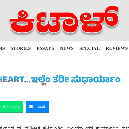
MS
STORIES
ESSAYS
NEWS
SPECIAL
REVIEWS
EART…ಇಲ್ಲೆಂ ತರೀ ಸುಧಾರ್ಯಾಂ
Whatsapp
Email