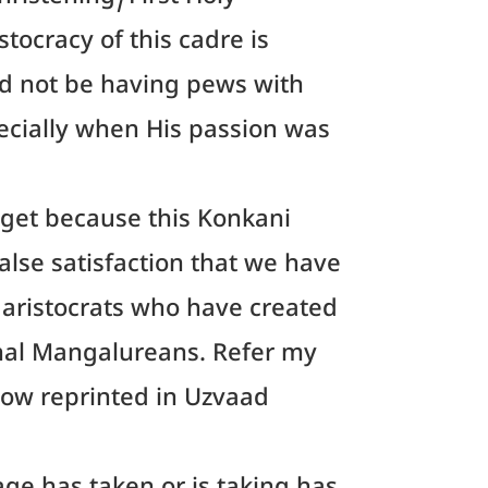
hristening/First Holy
tocracy of this cadre is
d not be having pews with
pecially when His passion was
arget because this Konkani
false satisfaction that we have
e aristocrats who have created
ginal Mangalureans. Refer my
r now reprinted in Uzvaad