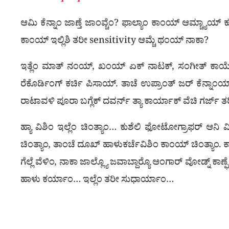
ಆಮಿ ಕೆನ್ನಾಂ ಜಾಣ್ತೆ ಜಾಂವ್ಚೆಂ? ಫಾಲ್ಯಾಂ ಕಾಂಯ್ ಆಮ್ಚ್ಯಾಯ
ಕಾಂಯ್ ಇಲ್ಲಿಶಿ ತರೀ sensitivity ಆಮ್ಚೆ ಥಂಯ್ ನಾಕಾ?
ಇತ್ಲೆಂ ಮಾತ್ ನಂಯ್, ಖಂಯ್ ಏಕ್ ನಾಟಕ್, ಸಂಗೀತ್ ಕಾರ್ಯೆಂ, ಪಿ
ರೆಕೊರ್ಡಿಂಗ್ ಕರ್ಚಿ ಪಿಸಾಯ್. ತಾಚೆ ಉಪ್ರಾಂತ್ ಜರ್ ಕೆನ್ನಾಂಯ್
ರಾಟಾವಳಿ ಪೂರಾ ಬಗ್ಲೆಕ್ ದವರ್ನ್ ತ್ಯಾ ಕಾರ್ಯಾಕ್ ವೆಚಿ ಗರ್ಜ್
ಹ್ಯಾ ವಿಶಿಂ ಇಲ್ಲೆಂ ಚಿಂತ್ಯಾಂ… ಕುಶೆಲಿ ಫೋಟೋಗ್ರಾಫರ್ ಆನಿ ವ
ಚಿಂತ್ಯಾಂ, ತಾಂಚೆ ದೂಖ್ ಹಾಳುಕರ್ಚೆವಿಶಿಂ ಕಾಂಯ್ ಚಿಂತ್ಯಾಂ. 
ಗೆಲ್ಲೆ ವೆಳಿಂ, ನಾಕಾ ಜಾಲ್ಲ್ಯೊ ಜವಾಬ್ದಾರ‍್ಯೊ ಆಂಗಾರ್ ವೋಡ್ನ್ 
ಹಾಳು ಕರ್ಯಾಂ… ಇಲ್ಲೆಂ ತರೀ ಸುಧಾರ್ಯಾಂ…