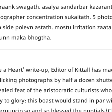
hraank swagath. asalya sandarbar kazaran
tographer concentration sukaitath. 5 phot
ide polevn astath. mostu irritation zaata
unn maka bhogtha.
 a Heart’ write-up, Editor of Kittall has m
clicking photographs by half a dozen shutt
ealed feat of the aristocratic culturists wh
 to glory; this boast would stand in par w