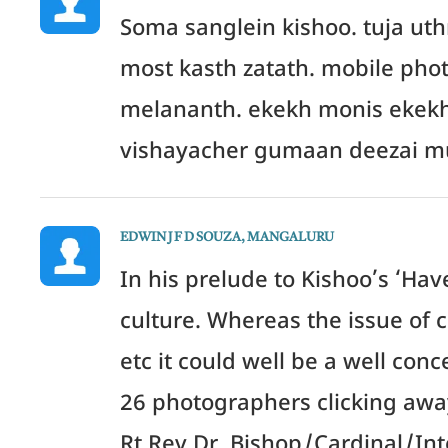
Soma sanglein kishoo. tuja ut
most kasth zatath. mobile pho
melananth. ekekh monis ekekh s
vishayacher gumaan deezai m
EDWIN J F D SOUZA, MANGALURU
In his prelude to Kishoo’s ‘Have
culture. Whereas the issue of 
etc it could well be a well conc
26 photographers clicking away