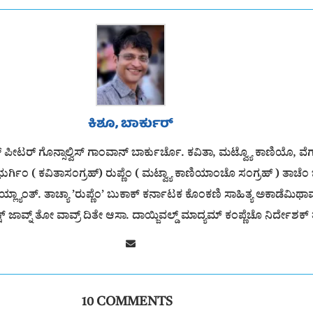
ಕಿಶೂ, ಬಾರ್ಕುರ್
್ ಪೀಟರ್ ಗೊನ್ಸಾಲ್ವಿಸ್ ಗಾಂವಾನ್ ಬಾರ್ಕುರ್ಚೊ. ಕವಿತಾ, ಮಟ್ವ್ಯೊ ಕಾಣಿಯೊ, ವ
ರ್ಗಿಂ ( ಕವಿತಾಸಂಗ್ರಹ್) ರುಪ್ಣೆಂ ( ಮಟ್ವ್ಯಾ ಕಾಣಿಯಾಂಚೊ ಸಂಗ್ರಹ್ ) ತಾಚೆಂ ಬು
ಲ್ಯಾಂತ್. ತಾಚ್ಯಾ ’ರುಪ್ಣೆಂ’ ಬುಕಾಕ್ ಕರ್ನಾಟಕ ಕೊಂಕಣಿ ಸಾಹಿತ್ಯ ಅಕಾಡೆಮಿಥಾವ್ನ
ಕ್ಷ್ ಜಾವ್ನ್ ತೋ ವಾವ್ರ್ ದಿತೇ ಆಸಾ. ದಾಯ್ಜಿವಲ್ಡ್ ಮಾದ್ಯಮ್ ಕಂಪ್ಣೆಚೊ ನಿರ್ದೇಶಕ
10 COMMENTS