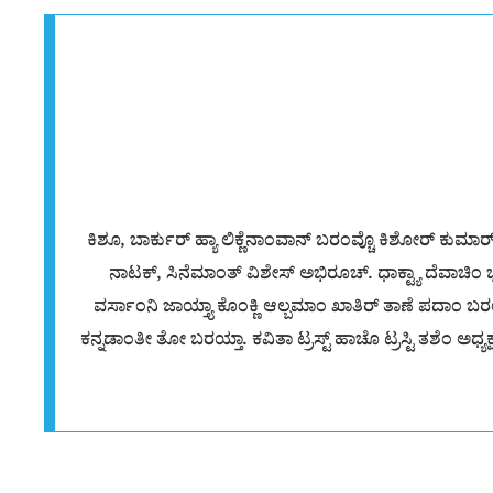
ಕಿಶೂ, ಬಾರ್ಕುರ್ ಹ್ಯಾ ಲಿಕ್ಣೆನಾಂವಾನ್ ಬರಂವ್ಚೊ ಕಿಶೋರ್ ಕುಮಾರ
ನಾಟಕ್, ಸಿನೆಮಾಂತ್ ವಿಶೇಸ್ ಅಭಿರೂಚ್. ಧಾಕ್ಟ್ಯಾ ದೆವಾಚಿಂ ಭು
ವರ್ಸಾಂನಿ ಜಾಯ್ತ್ಯಾ ಕೊಂಕ್ಣಿ ಆಲ್ಬಮಾಂ ಖಾತಿರ್ ತಾಣೆ ಪದಾಂ ಬರಯ್
ಕನ್ನಡಾಂತೀ ತೋ ಬರಯ್ತಾ. ಕವಿತಾ ಟ್ರಸ್ಟ್ ಹಾಚೊ ಟ್ರಸ್ಟಿ ತಶೆಂ ಅಧ್ಯ