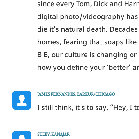
since every Tom, Dick and Harry
digital photo/videography has 
die it’s natural death. Decade
homes, fearing that soaps like
B B, our culture is changing o
how you define your ‘better’ a
JAMES FERNANDES, BARKUR/CHICAGO
I still think, it s to say, “Hey, 
STEEV, KANAJAR