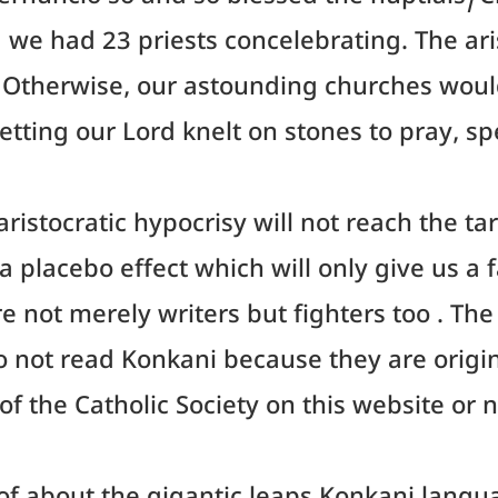
ernuncio so and so blessed the nuptials/C
we had 23 priests concelebrating. The aris
 Otherwise, our astounding churches woul
etting our Lord knelt on stones to pray, s
 aristocratic hypocrisy will not reach the t
 a placebo effect which will only give us a 
e not merely writers but fighters too . Th
y do not read Konkani because they are ori
y of the Catholic Society on this website o