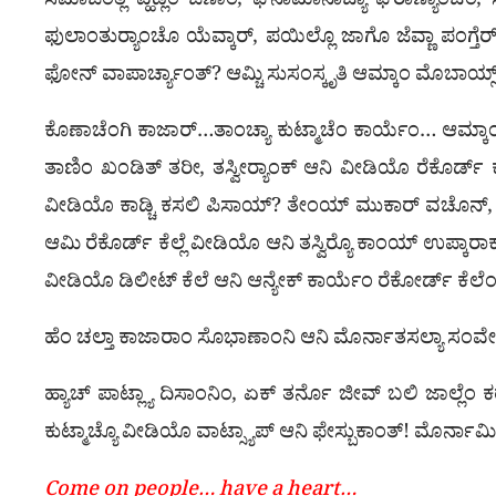
ಸಮಾಜೆಂತ್ಲಿ ವ್ಹಡ್ಲಿಂ ಜಣಾಂ, ಘನಾಮಾನಾಚ್ಯಾ ಘರಾಣ್ಯಾಂಚಿಂ, 
ಫುಲಾಂತುರ‍್ಯಾಂಚೊ ಯೆವ್ಕಾರ್, ಪಯಿಲ್ಲೊ ಜಾಗೊ ಜೆವ್ಣಾ ಪಂಗ್ತೆರ
ಫೋನ್ ವಾಪಾರ್ಚ್ಯಾಂತ್? ಆಮ್ಚಿ ಸುಸಂಸ್ಕೃತಿ ಆಮ್ಕಾಂ ಮೊಬಾಯ್ಲ್
ಕೊಣಾಚೆಂಗಿ ಕಾಜಾರ್…ತಾಂಚ್ಯಾ ಕುಟ್ಮಾಚೆಂ ಕಾರ್ಯೆಂ… ಆಮ್ಕಾಂ
ತಾಣಿಂ ಖಂಡಿತ್ ತರೀ, ತಸ್ವೀರ‍್ಯಾಂಕ್ ಆನಿ ವೀಡಿಯೊ ರೆಕೊರ್ಡ್ ಕ
ವೀಡಿಯೊ ಕಾಡ್ಚಿ ಕಸಲಿ ಪಿಸಾಯ್? ತೇಂಯ್ ಮುಕಾರ್ ವಚೊನ್, ತ್ಯ
ಆಮಿ ರೆಕೊರ್ಡ್ ಕೆಲ್ಲೆ ವೀಡಿಯೊ ಆನಿ ತಸ್ವಿರ‍್ಯೊ ಕಾಂಯ್ ಉಪ್ಕಾರಾಕ
ವೀಡಿಯೊ ಡಿಲೀಟ್ ಕೆಲೆ ಆನಿ ಆನ್ಯೇಕ್ ಕಾರ್ಯೆಂ ರೆಕೋರ್ಡ್ ಕೆಲೆಂ. 
ಹೆಂ ಚಲ್ತಾ ಕಾಜಾರಾಂ ಸೊಭಾಣಾಂನಿ ಆನಿ ಮೊರ್ನಾತಸಲ್ಯಾ ಸಂವೇ
ಹ್ಯಾಚ್ ಪಾಟ್ಲ್ಯಾ ದಿಸಾಂನಿಂ, ಏಕ್ ತರ್ನೊ ಜೀವ್ ಬಲಿ ಜಾಲ್ಲೆಂ 
ಕುಟ್ಮಾಚ್ಯೊ ವೀಡಿಯೊ ವಾಟ್ಸ್ಯಾಪ್ ಆನಿ ಫೇಸ್ಬುಕಾಂತ್! ಮೊರ್ನಾ
Come on people… have a heart…