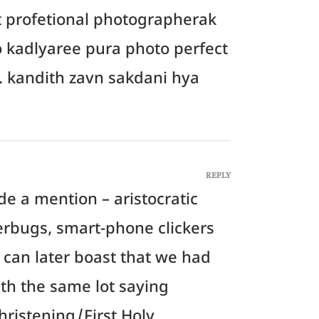
t profetional photographerak
o kadlyaree pura photo perfect
. kandith zavn sakdani hya
REPLY
ade a mention – aristocratic
erbugs, smart-phone clickers
o can later boast that we had
ith the same lot saying