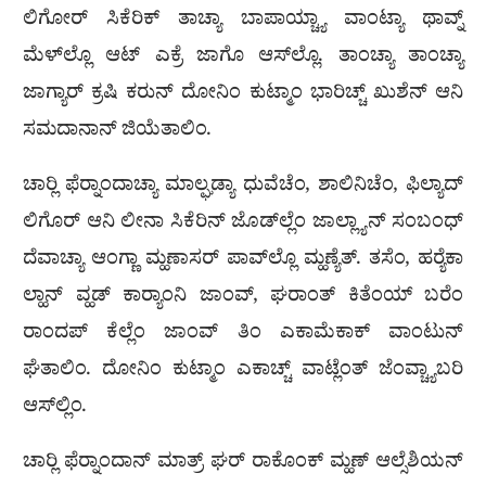
ಲಿಗೋರ್ ಸಿಕೆರಿಕ್ ತಾಚ್ಯಾ ಬಾಪಾಯ್ಚ್ಯಾ ವಾಂಟ್ಯಾ ಥಾವ್ನ್
ಮೆಳ್‌ಲ್ಲೊ ಆಟ್ ಎಕ್ರೆ ಜಾಗೊ ಆಸ್‌ಲ್ಲೊ. ತಾಂಚ್ಯಾ ತಾಂಚ್ಯಾ
ಜಾಗ್ಯಾರ್ ಕ್ರಷಿ ಕರುನ್ ದೋನಿಂ ಕುಟ್ಮಾಂ ಭಾರಿಚ್ಚ್ ಖುಶೆನ್ ಆನಿ
ಸಮದಾನಾನ್ ಜಿಯೆತಾಲಿಂ.
ಚಾರ‍್ಲಿ ಫೆರ‍್ನಾಂದಾಚ್ಯಾ ಮಾಲ್ಘಡ್ಯಾ ಧುವೆಚೆಂ, ಶಾಲಿನಿಚೆಂ, ಫಿಲ್ಯಾದ್
ಲಿಗೊರ್ ಆನಿ ಲೀನಾ ಸಿಕೆರಿನ್ ಜೊಡ್‌ಲ್ಲೆಂ ಜಾಲ್ಲ್ಯಾನ್ ಸಂಬಂಧ್
ದೆವಾಚ್ಯಾ ಆಂಗ್ಣಾ ಮ್ಹಣಾಸರ್ ಪಾವ್‌ಲ್ಲೊ ಮ್ಹಣ್ಯೆತ್. ತಸೆಂ, ಹರ‍್ಯೆಕಾ
ಲ್ಹಾನ್ ವ್ಹಡ್ ಕಾರ‍್ಯಾಂನಿ ಜಾಂವ್, ಘರಾಂತ್ ಕಿತೆಂಯ್ ಬರೆಂ
ರಾಂದಪ್ ಕೆಲ್ಲೆಂ ಜಾಂವ್ ತಿಂ ಎಕಾಮೆಕಾಕ್ ವಾಂಟುನ್
ಘೆತಾಲಿಂ. ದೋನಿಂ ಕುಟ್ಮಾಂ ಎಕಾಚ್ಚ್ ವಾಟ್ಲೆಂತ್ ಜೆಂವ್ಚ್ಯಾಬರಿ
ಆಸ್‌ಲ್ಲಿಂ.
ಚಾರ‍್ಲಿ ಫೆರ‍್ನಾಂದಾನ್ ಮಾತ್ರ್ ಘರ್ ರಾಕೊಂಕ್ ಮ್ಹಣ್ ಆಲ್ಸೆಶಿಯನ್