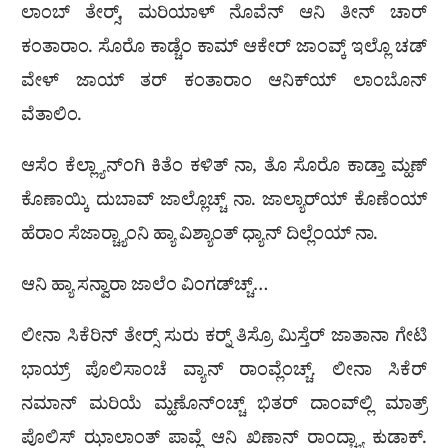
ಲಾಂಬ್ ತೇರ‍್ಸ್, ಮರಿಯಾಳ್ ನೊವೆನ್ ಆನಿ ತೀನ್ ಚಾರ್
ಕಂತಾರಾಂ. ಸೊರೊ ಕಾಡ್ಚೆಂ ಕಾಮ್ ಆಕೇರ್ ಜಾಂವ್ಕ್ ಇಲ್ಲೊ ಚಡ್
ವೇಳ್ ಜಾಯ್ ತರ್ ಕಂತಾರಾಂ ಆನಿಕ್‌ಯ್ ಲಾಂಬೊನ್
ವೆತಾಲಿಂ.
ಆಸೆಂ ಕೆಲ್ಲ್ಯಾನ್‌ಂಗಿ ಕಿತೆಂ ಕಳಿತ್ ನಾ, ತೊ ಸೊರೊ ಕಾಡ್ತಾ ಮ್ಹಣ್
ಕೊಣಾಯ್ಕಿ ದುಬಾವ್ ಜಾಲ್ಲೊಚ್ಚ್ ನಾ. ಜಾಲ್ಯಾರ್‌ಯ್ ಕೊಣೆಂಯ್
ಹೆರಾಂ ಸೆಜಾರ‍್ಚ್ಯಾಂನಿ ಹ್ಯಾ ವಿಶ್ಯಾಂತ್ ಧ್ಯಾನ್ ದಿಲ್ಲೆಂಯ್ ನಾ.
ಆನಿ ಹ್ಯಾ ಸನ್ವಾರಾ ಜಾಲೆಂ ವಿಂಗಡ್‌ಚ್ಚ್…
ಲೀನಾ ಸಿಕೆರಿನ್ ತೇರ‍್ಸ್ ಸುರು ಕರ‍್ನ್ ತಿಸ್ರೊ ಮಿಸ್ತೆರ್ ಜಾತಾನಾ ಗೇಟಿ
ಭಾಯ್ರ್ ಪೊಲಿಸಾಂಚೆ ವ್ಯಾನ್ ರಾಂವ್ಲೆಂಚ್ಚ್. ಲೀನಾ ಸಿಕೆರ್
ನಮಾನ್ ಮರಿಯೆ ಮ್ಹಣೊನ್‌ಂಚ್ಚ್ ಭಿತರ್ ದಾಂವ್‌ಲ್ಲಿ ಮಾತ್ರ್
ಪೊಲಿಸ್ ಝಾಲಾಂತ್ ಪಾವ್ಲೆ ಆನಿ ಖಿಣಾನ್ ರಾಂದ್ಚ್ಯಾ ಕುಡಾಕ್.