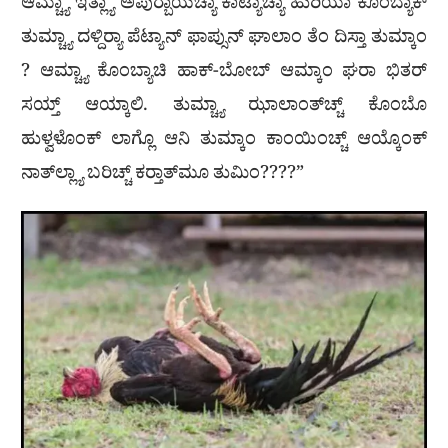
ಆಮ್ಚ್ಯಾ ಇತ್ಲ್ಯಾ ಅಪುರ‍್ಬಾಯೆಚ್ಯಾ ಕಾಟ್ಯಾಚ್ಯಾ ಹುರಿಯಾ ಕೊಂಬ್ಯಾಕ್
ತುಮ್ಚ್ಯಾ ದಳ್ದಿರ‍್ಯಾ ಪೆಟ್ಯಾನ್ ಫಾಪ್ಸುನ್ ಘಾಲಾಂ ತೆಂ ದಿಸ್ತಾ ತುಮ್ಕಾಂ
? ಆಮ್ಚ್ಯಾ ಕೊಂಬ್ಯಾಚಿ ಹಾಕ್-ಬೋಬ್ ಆಮ್ಕಾಂ ಘರಾ ಭಿತರ್
ಸಯ್ತ್ ಆಯ್ಕಾಲಿ. ತುಮ್ಚ್ಯಾ ಝಾಲಾಂತ್‌ಚ್ಚ್ ಕೊಂಬೊ
ಹುಳ್ವಳೊಂಕ್ ಲಾಗ್ಲೊ ಆನಿ ತುಮ್ಕಾಂ ಕಾಂಯಿಂಚ್ಚ್ ಆಯ್ಕೊಂಕ್
ನಾತ್‌ಲ್ಲ್ಯಾ ಬರಿಚ್ಚ್ ಕರ‍್ತಾತ್‌ಮೂ ತುಮಿಂ????”