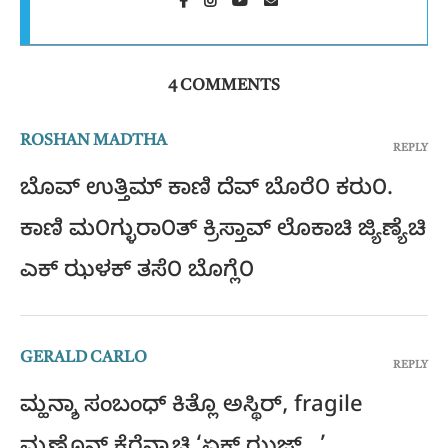
4 COMMENTS
ROSHAN MADTHA
REPLY
ಬೊವ್ ಉತ್ತಿಮ್ ಕಾಣಿ ದೆವ್ ಬೊರೆ೦ ಕರು೦.
ಕಾಣಿ ಮ೦ಗ್ಳುರಾ೦ತ್ ಕ್ರಿಸ್ತಾವ್ ಲೊಕಾಚಿ ಜ್ಯಿಣ್ಯೆಚಿ
ಎಕ್ ಝಳಕ್ ತಸೆ೦ ಬೊಗ್ಲೆ೦
GERALD CARLO
REPLY
ಮ್ಹನ್ಶಾ ಸಂಬಂಧ್ ಕಿತ್ಲೊ ಅಸ್ಥಿರ್, fragile