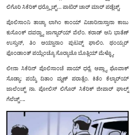
ಲಿಗೊರಿ ಸಿಕೆರಿಕ್ ಧರ‍್ರ‍್ಲೊಚ್ಚ್… ಪಾಟಿರ್ ಚಾರ್ ಮಾರ್ ಪಡ್ಲೆಚ್ಚ್.
ಪೊಲಿಸಾಂನಿ ತಾಚ್ಯಾ ಲಾಗಿಂ ಕಾಂಯ್ ವಿಚಾರಿನಾಸ್ತಾನಾ ಕಾಜು
ಕುಸೊಂಕ್ ದವರ‍್ಚ್ಯಾ ಜಾಗ್ಯಾರ್‌ಯ್ ವೆಲೆಂ. ಕರಾಡ್ ಆನಿ ಭಾತೆಣ್
ಉಸ್ತುನ್, ತಿಂ ಆಯ್ದಾನಾಂ ಪುಟವ್ನ್ ಘಾಲಿಂ. ಥಂಯ್ಸರ್
ಫೊಂಡಾಂತ್ ಪಯ್ಲೆಂಚ್ಯೊ ಸೊರ‍್ಯಾಚೊ ಬೊತ್ಲಿಯ್ ಮೆಳ್ಳ್ಯೊ.
ಲೀನಾ ಸಿಕೆರಿನ್ ಪೊಲಿಸಾಂಚೆ ಪಾಯ್ ಧರ‍್ಲೆ. ಆಪ್ಲ್ಯಾ ಘೊವಾಕ್
ಸೊಡ್ಯಾ; ಪಯ್ಶೆ ದಿತಾಂ ಮ್ಹಣ್ ಪರಾತ್ಲೆಂ. ಕಿತೆಂ ಕೆಲ್ಯಾರ್‌ಯ್
ಜಾಲೆಂಚ್ಚ್ ನಾ. ಪೋಲಿಸ್ ಲಿಗೊರ್ ಸಿಕೆರಿಕ್ ಜೀಪಾರ್ ಘಾಲ್ನ್
ಗೆಲೆಚ್ಚ್….