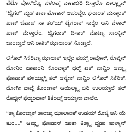
ಪೆಟೊ ಪೊಸ್‌ಲ್ಲೊ. ಪಳಂವ್ಕ್ ವಾಗಾಬರಿ ದಿಸ್ತಾಲೊ ಜಾಲ್ಲ್ಯಾನ್
‘ಟೈಗರ್’ ಮ್ಹಣ್ ತಾಕಾ ಮೊಗಾನ್ ಆಪಂವ್ಚೆಂ. ಘರಾಂತ್ ಮನ್ಶಾಂಕ್
ಖಾಣ್ ಜೆವಾಣ್ ನಾ ತರ್‌ಯ್ ಟೈಗರಾಕ್ ಸಾರ‍್ಕೆಂ ಆನಿ ವೆಳಾರ್
ಖಾಣ್ ಮೆಳ್ತಾಲೆಂ. ಟೈಗರಾಕ್ ದಿಸಾಕ್ ಮೊಟ್ಯಾ ಸಾಂಕ್ಳಿನ್
ಬಾಂದ್ತಾಲೆ ಆನಿ ರಾತಿಕ್ ಝಾಲಾಂತ್ ಸೊಡ್ತಾಲೆ.
ಲಿಗೊರ್ ಸಿಕೆರಿಚ್ಯಾ ಝಾಲಾಕ್ ಇಲ್ಲೆಂ ಪಯ್ಸ್ ರಾವೊನ್, ರೊಜ್ಲಿನ್
ದೋನಿಂ ಹಾತಾಂನಿ ಕೊಂಬ್ಯಾಕ್ ಧರ‍್ನ್ ಏಕ್ ಪಾವ್ಟಿಂ ಆಪ್ಲ್ಯಾ
ಘೊವಾಕ್ ಪಳಯ್ಲಾಗ್ಲಿ ತರ್ ಆನ್ಯೇಕ್ ಪಾವ್ಟಿಂ ಲಿಗೊರ್ ಸಿಕೆರಿಕ್.
ದೋಗೀ ದಾದ್ಲೆ ತೊಂಡಾಕ್ ಆಯಿಲ್ಲ್ಯಾ ಬರಿ ಉಲಯ್ತಾಲೆ ತರ್
ರೊಜ್ಲಿನ್ ಫೆರ‍್ನಾಂದಾಕ್ ಕಿತೆಂಚ್ಚ್ ಆಯ್ಕಾನಾ ಜಾಲೆಂ.
“ತ್ಯಾ ಕೊಂಬ್ಯಾಕ್ ತಾಂಚ್ಯಾ ಝಾಲಾಂತ್ ಉಡಯ್ ರೊಜ್ಯೆ ಆನಿ ಯೆ
ತುಂ….” ಆಪ್ಲ್ಯಾ ಘೊವಾನ್ ಜಾತಾ ತಿತ್ಲ್ಯಾ ವ್ಹಡಾ ತಾಳ್ಯಾನ್