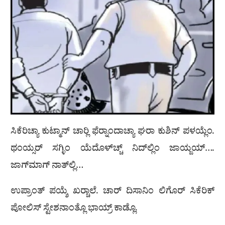
ಸಿಕೆರಿಚ್ಯಾ ಕುಟ್ಮಾನ್ ಚಾರ‍್ಲಿ ಫೆರ‍್ನಾಂದಾಚ್ಯಾ ಘರಾ ಕುಶಿನ್ ಪಳಯ್ಲೆಂ.
ಥಂಯ್ಸರ್ ಸಗ್ಳಿಂ ಯೆದೊಳ್‌ಚ್ಚ್ ನಿದ್‌ಲ್ಲಿಂ ಜಾಯ್ಜಯ್….
ಜಾಗ್‌ಮಾಗ್ ನಾತ್‌ಲ್ಲಿ…
ಉಪ್ರಾಂತ್ ಪಯ್ಶೆ ಖರ‍್ಚಾಲೆ. ಚಾರ್ ದಿಸಾನಿಂ ಲಿಗೊರ್ ಸಿಕೆರಿಕ್
ಪೋಲಿಸ್ ಸ್ಟೇಶನಾಂತ್ಲೊ ಭಾಯ್ರ್ ಕಾಡ್ಲೊ.