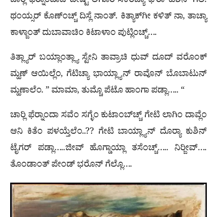
ಚಾರ‍್ಲಿ ಫೆರ‍್ನಾಂದಾಚಿ ದೀಷ್ಟ್ ಲಿಗೊರಿ ಸಿಕೆರಿಚ್ಯಾ ಘರಾ ಕುಶಿನ್ ಗೆಲಿ.
ಥಂಯ್ಸರ್ ಕೊಣ್‌ಂಚ್ಚ್ ದಿಸ್ಲೆ ನಾಂತ್. ಕಿತ್ಯಾಕ್‌ಗೀ ಕಳಿತ್ ನಾ, ತಾಚ್ಯಾ
ಕಾಳ್ಜಾಂತ್ ದುಬಾವಾಚಿಂ ಕಿಟಾಳಾಂ ಪುಟ್ಲಿಂಚ್ಚ್….
ತಿತ್ಲ್ಯಾರ್ ಬಯ್ಲಾಂತ್ಲ್ಯಾ ಸ್ಟೇನಿ ತಾವ್ರಾಚಿ ಧುವ್ ದೂದ್ ವರೊಂಕ್
ಮ್ಹಣ್ ಆಯಿಲ್ಲೆಂ, ಗೆಟಿಚ್ಯಾ ಭಾಯ್ಲ್ಯಾನ್ ರಾವೊನ್ ಬೊಬಾಟುನ್
ಮ್ಹಣಾಲೆಂ. ” ಮಾಮಾ, ತುಮ್ಚೊ ಪೆಟೊ ಹಾಂಗಾ ಪಡ್ಲಾ….. “
ಚಾರ‍್ಲಿ ಫೆರ‍್ನಾಂದಾ ಸವೆಂ ಸಗ್ಳೆಂ ಕುಟಾಂಬ್‌ಚ್ಚ್ ಗೇಟಿ ಲಾಗಿಂ ದಾವ್ಲೆಂ
ಆನಿ ಕಿತೆಂ ಪಳಯ್ತೆಲೆಂ..?? ಗೇಟಿ ಬಾಯ್ಲ್ಯಾನ್ ದೊರ‍್ಯಾ ಕುಶಿನ್
ಟೈಗರ್ ಪಡ್ಲಾ…..ಜೀವ್ ಹೊಗ್ಡಾಯ್ಲಾ ತಸೆಂಚ್ಚ್….. ನಿರ‍್ಜೀವ್….
ತೊಂಡಾಂತ್ ಪೇಂಡ್ ಭರೊನ್ ಗೆಲ್ಲೊ….