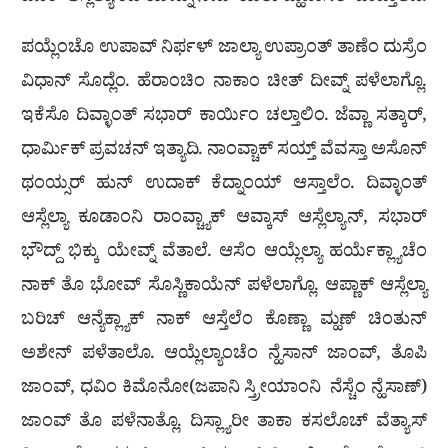
ಪಯ್ಲೆಂಚೊ ಉಪಾವ್ ನಿರ್ಫಳ್ ಜಾಲ್ಯಾ ಉಪ್ರಾಂತ್ ತಾಣೆಂ ದುಸ್ರೆಂ
ವಿಧಾನ್ ಸೊದ್ಲೆಂ. ಹೆರಾಂಚಿಂ ನಾಕಾಂ ಚೀತ್ ದೀವ್ನ್ ಪಳೆಲಾಗ್ಲೊ.
ಇಕೆಸೊ ದಿವ್ಳಾಂತ್ ಸಭಾರ್ ಕಾರ್ಯಿಂ ಚಲ್ತಾಲಿಂ. ಜೆವ್ಣಾ ಸತ್ಕಾರ್,
ಧಾರ್ಮಿಕ್ ಪ್ರವಚನ್ ಇತ್ಯಾದಿ. ನಾಂವ್ಚಾಕ್ ಸಯ್ತ್ ವೆವಸ್ತಾ ಅಸೊನ್
ಥಂಯ್ಸರ್ ಹುನ್ ಉದಾಕ್ ಕೆದ್ನಾಂಯ್ ಆಸ್ತಾಲೆಂ. ದಿವ್ಳಾಂತ್
ಆಸ್ಲೆಲ್ಯಾ ಕೂಡಾಂನಿ ರಾಂವ್ಚ್ಯಾಕ್ ಆವ್ಕಾಸ್ ಆಸ್ಲೆಲ್ಯಾನ್, ಸಭಾರ್
ಭೌದ್ದ್ ಭಿಕ್ಕು ಯೇವ್ನ್ ವೆತಾಲೆ. ಆಸೆಂ ಆಯ್ಲೆಲ್ಯಾ ಹರ್ಯೆಕ್ಲ್ಯಾಚೆಂ
ನಾಕ್ ತೊ ಭೋವ್ ಸೊಸ್ಣಿಕಾಯೆನ್ ಪಳೆಲಾಗ್ಲೊ. ಆಪ್ಣಾಕ್ ಆಸ್ಲೆಲ್ಯಾ
ಬರಿಚ್ ಆನ್ಯೆಕ್ಲ್ಯಾಕ್ ನಾಕ್ ಆಸ್ತೆಲೆಂ ಕೊಣ್ಣಾ ಮ್ಹಣ್ ಚಿಂತುನ್
ಅಶೇನ್ ಪಳೆತಾಲೊ. ಆಯ್ಲೆಲ್ಯಾಂಚೆಂ ನ್ಹೆಸಾನ್ ಜಾಂವ್, ತೊಪಿ
ಜಾಂವ್, ಧವಿಂ ಕಿಮೊನೋ(ಜಪಾನಿ ಸ್ತ್ರೀಯಾಂನಿ ನೆಸ್ಚೆಂ ನ್ಹೆಸಾಣ್)
ಜಾಂವ್ ತೊ ಪಳೆನಾತ್ಲೊ. ದಿಸ್ಲ್ಯಾರೀ ತಾಕಾ ಕಸಲೊಚ್ ವೆತ್ಯಾಸ್