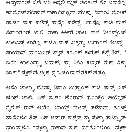
ಆಸ್ತಾನಾಂಚ್ ಜಿಣಿ ಬರಿ ಆಸ್ಲೆಲಿ ಮ್ಹಣ್ ಚಿಂತುನ್ ತೊ ನಿರಾಸ್ಲೊ.
ಕಸಲೊಚ್ ಪರಿಹಾರ್ ತಾಕಾ ದಿಸ್ಲೊ ನಾ. ಮುಕ್ಲ್ಯಾ ದಿಸಾಂನಿ ಲೋಕ್
ಹಾಚೆಂ ನಾಕ್ ಪಳೆವ್ನ್ ಹಾಸ್ಚೆಂ ಪಳೆವ್ನ್ ಬಾವ್ಲೊ. ತಾಚಿ ಮತ್
ಪಿಸಾಂತೂರ್ ಜಾಲಿ. ತಾಕಾ ಕಿರ್ಕಿರೆ ಜಾಲೆ. ಗಾಳಿ ದೀಂವ್ನ್ಂಚ್
ಉಲಂವ್ಕ್ ಲಾಗ್ಲೊ. ತಾಚೆಂ ನಾಕ್ ಖತ್ಕತ್ಯಾ ಉದ್ಕಾಂತ್ ಶಿಜವ್ನ್ ,
ಪಾಯಾನ್ ದಾಂಬೂನ್ ಲ್ಹಾನ್ ಕರುಂಕ್ ಕುಮಕ್ ಕೆಲ್ಲೆ ಶಿಸ್, ”
ಬರೆಂ ಉಲಂವ್ಚ್ಯಾ ಬದ್ಲಾಕ್, ಹ್ಯಾ ರಿತಿಂ ಕೆಲ್ಯಾರ್ ತುಕಾ ಶಿಕ್ಶಾ
ಜಾತಾ” ಮ್ಹಣ್ ಘುಣ್ಗುಣ್ಲೆ. ನೈಗುಚೊ ರಾಗ್ ತಕ್ಲೆಕ್ ಚಡ್ಲೊ.
ಆಸೆಂ ಜಾಲ್ಲ್ಯಾ ಥೊಡ್ಯಾ ದಿಸಾಂ ಉಪ್ರಾಂತ್ ತಾಚೆ ಥಾವ್ನ್ ಏಕ್
ಚೂಕ್ ಜಾಲಿ. ಏಕ್ ಸುಣೆಂ ಜೊರಾನ್ ಘೊಂಕ್ಚೆಂ ಆಯ್ಕೊನ್
ನೈಗುಕ್ ರಾಗ್ ಆಯ್ಲೊ. ಭಾಯ್ರ್ ಯೇವ್ನ್ ಪಳೆತಾನಾ, ತೊಚ್ಹ್
ಹಾಸ್ಲೊಲೊ ಶಿಸ್ ಏಕ್ ಆಡಾರ್ ಕಾಣ್ಗೆವ್ನ್ ತ್ಯಾ ಸುಣ್ಯಾ ಪಾಟ್ಲ್ಯಾನ್
ಧಾಂವ್ತಾಲೊ. “ಮ್ಹಜ್ಯಾ ನಾಕಾನ್ ತುಕಾ ಮಾರ್ತೊಲೊಂ” ಮ್ಹಣ್