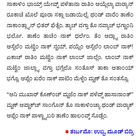
ಸಾಕಾಳಿಂ ಭಾಯ್ರ್ ಯೇವ್ನ್ ಪಳೆತಾನಾ ರಾತಿಂ ಆಯ್ಲೆಲ್ಯಾ ವಾರ‍್ಯಾನ್
ರೂಕಾಚೆ ಖೊಲೆ ಪೂರಾ ಸಕ್ಲಾ ಜಡಾಯಿಲ್ಲೆ. ಥಂಡ್ ವಾರೆಂ ತಾಣೆಂ
ನಾಕಾಂತ್ಲ್ಯಾನ್ ಭಿತರ್ ಘೆತ್ಲೆಂ. ತ್ಯಾಚ್ ವಗ್ತಾ ತೊ ನವ್ಯಾಚ್ ಭಗ್ಣಾಂನಿ
ಭರ್ಲೊ. ತಾಣೆಂ ತಾಚೆಂ ನಾಕ್ ಧರ್ಲೆಂ. ತೆಂ ಆದ್ಲ್ಯಾ ರಾತಿಂ
ಆಸ್ಲೆಲೆಂ ಮಟ್ವೆಂ ನಾಕ್ ನ್ಹಯ್, ಪಯ್ಲೆಂ ಆಸ್ಲೆಲೆಂ ಲಾಂಬ್ ನಾಕ್!
ಏಕಾಚ್ ರಾತಿಂ ಮಟ್ವೆಂ ನಾಕ್ ಲಾಂಬ್ ಜಾಲ್ಲೆಂ. ಲಾಂಬ್ ನಾಕ್
ಮಟ್ವೆಂ ಜಾಲ್ಲ್ಯಾ ವಗ್ತಾ ಭಗ್ಲೆಲೊ ಸಂತೊಸ್ ತಾಕಾ ಆತಾಂಯ್
ಭಗ್ಲೊ. ಆಪ್ಲೆಂ ಖರೆಂ ನಾಕ್ ಪಾಟಿಂ ಮೆಳ್ಳೆಂ ಮ್ಹಣ್ ತೊ ಸಂತಸ್ಲೊ.
“ಆನಿ ಮುಖಾರ್ ಕೊಣ್ಂಚ್ ಮ್ಹಜೆಂ ನಾಕ್ ಪಳೆವ್ನ್ ಹಾಸಾನಾಂತ್”
ಮ್ಹಣ್ ಆಪ್ಣಾಕ್‌ಚ್ ಸಾಂಗೊನ್ ತೊ ಸಾಕಾಳಿಂಚ್ಯಾ ಥಂಡ್ ವಾರ‍್ಯಾಕ್
ಆಪ್ಲೆಂ ನಾಕ್ ಪಾಳ್ಣ್ಯಾಬರಿ ತಾಣೆಂ ಹಾಲಂವ್ಕ್ ಸೊಡ್ಲೆಂ.
■
ತರ್ಜುಮೊ: ಉಬ್ಬ, ಮೂಡ್ ಬಿದ್ರಿ