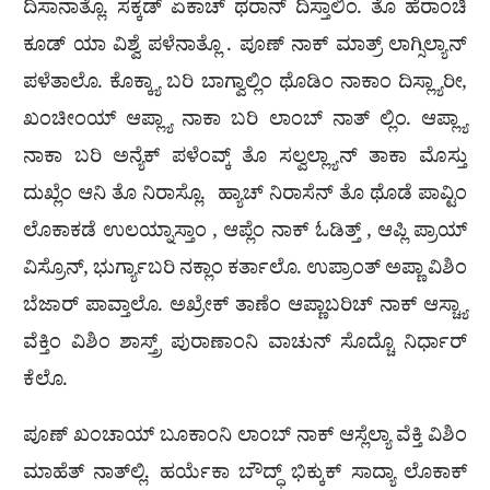
ದಿಸಾನಾತ್ಲೊ. ಸಕ್ಕಡ್ ಏಕಾಚ್ ಥರಾನ್ ದಿಸ್ತಾಲಿಂ. ತೊ ಹೆರಾಂಚಿ
ಕೂಡ್ ಯಾ ವಿಶ್ವೆ ಪಳೆನಾತ್ಲೊ . ಪೂಣ್ ನಾಕ್ ಮಾತ್ರ್ ಲಾಗ್ಸಿಲ್ಯಾನ್
ಪಳೆತಾಲೊ. ಕೊಕ್ಕ್ಯಾ ಬರಿ ಬಾಗ್ವಾಲ್ಲಿಂ ಥೊಡಿಂ ನಾಕಾಂ ದಿಸ್ಲ್ಯಾರೀ,
ಖಂಚೀಂಯ್ ಆಪ್ಲ್ಯಾ ನಾಕಾ ಬರಿ ಲಾಂಬ್ ನಾತ್ ಲ್ಲಿಂ. ಆಪ್ಲ್ಯಾ
ನಾಕಾ ಬರಿ ಅನ್ಯೆಕ್ ಪಳೆಂವ್ಕ್ ತೊ ಸಲ್ವಲ್ಲ್ಯಾನ್ ತಾಕಾ ಮೊಸ್ತು
ದುಖ್ಲೆಂ ಆನಿ ತೊ ನಿರಾಸ್ಲೊ. ಹ್ಯಾಚ್ ನಿರಾಸೆನ್ ತೊ ಥೊಡೆ ಪಾವ್ಟಿಂ
ಲೊಕಾಕಡೆ ಉಲಯ್ನಾಸ್ತಾಂ , ಆಪ್ಲೆಂ ನಾಕ್ ಓಡಿತ್ತ್ , ಆಪ್ಲಿ ಪ್ರಾಯ್
ವಿಸ್ರೊನ್, ಭುರ್ಗ್ಯಾಬರಿ ನಕ್ಲಾಂ ಕರ್ತಾಲೊ. ಉಪ್ರಾಂತ್ ಅಪ್ಣಾ ವಿಶಿಂ
ಬೆಜಾರ್ ಪಾವ್ತಾಲೊ. ಅಖ್ರೇಕ್ ತಾಣೆಂ ಆಪ್ಣಾಬರಿಚ್ ನಾಕ್ ಆಸ್ಚ್ಯಾ
ವೆಕ್ತಿಂ ವಿಶಿಂ ಶಾಸ್ತ್ರ್ ಪುರಾಣಾಂನಿ ವಾಚುನ್ ಸೊದ್ಚೊ ನಿರ್ಧಾರ್
ಕೆಲೊ.
ಪೂಣ್ ಖಂಚಾಯ್ ಬೂಕಾಂನಿ ಲಾಂಬ್ ನಾಕ್ ಆಸ್ಲೆಲ್ಯಾ ವೆಕ್ತಿ ವಿಶಿಂ
ಮಾಹೆತ್ ನಾತ್‌ಲ್ಲಿ. ಹರ್ಯೆಕಾ ಬೌದ್ಧ್ ಭಿಕ್ಕುಕ್ ಸಾದ್ಯಾ ಲೊಕಾಕ್