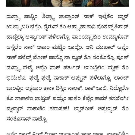
ದುಸ್ರ್ಯಾ ಪಾವ್ಟಿಂ ಶಿಜ್ಲ್ಯಾ ಉಪ್ರಾಂತ್ ನಾಕ್ ಇಲ್ಲೆಶೆಂ ಲ್ಹಾನ್
ಜಾಲ್ಲ್ಯಾಬರಿ ಭಗ್ಲೆಂ. ನೈಗುನ್ ತೆಂ ಆಪ್ಲ್ಯಾಹಾತಾನಿ ಪೊಶೆವ್ನ್ ಶಿಸಾನ್
ಹಾಡ್ಲೆಲ್ಯಾ ಆರ್ಸ್ಯಾಂತ್ ಪಳೆಲಾಗ್ಲೊ. ವಾಂಯ್ಗ್ಯಾಬರಿ ಉಮ್ಕಾಳೊನ್
ಆಸ್ಲೆಲೆಂ ನಾಕ್ ಆತಾಂ ಮಟ್ವೆಂ ಜಾಲ್ಲೆಂ. ಆನಿ ಮುಖಾರ್ ಆಪ್ಲೆಂ
ನಾಕ್ ಪಳೆವ್ನ್ ಲೋಕ್ ಹಾಸ್ಚೊ ನಾ ಮ್ಹಣ್ ತೊ ಸಂತೊಸ್ಲೊ. ಪೂಣ್
ದುಸ್ರ್ಯಾ ಘಡ್ಯೆ ಆಪ್ಲೆಂ ನಾಕ್ ಪರ್ತುನ್ ಲಾಂಬ್ತೆಲೆಂ ಮ್ಹಣ್ ತೊ
ಭಿಯೆಲೊ. ಘಡ್ಯೆ ಘಡ್ಯೆ ನಾಕಾಕ್ ಆಪ್ಡುನ್ ಪಳೆಲಾಗ್ಲೊ. ಲಾಂಬ್
ಜಾಂವ್ಚಿಂ ಲಕ್ಷಣಾಂ ತಾಕಾ ದಿಸ್ಲಿಂ ನಾಂತ್. ರಾತ್ ಜಾಲಿ. ನಿದ್ಲೊಲೊ
ತೊ ಸಾಕಾಳಿಂ ಉಟ್ತಚ್ ಪಯ್ಲೆಂ ತಾಣೆಂ ಕೆಲ್ಲೆಂ ಕಾಮ್ ಕಸಲೆಂಗೀ
ಮ್ಹಳ್ಯಾರ್ ನಾಕಾಚೆಂ ತಪಾಸಣ್! ಲ್ಹಾನ್ಂಚ್ ಆಸ್ಲೆಲ್ಯಾನ್ ತೊ
ಸಂತೊಸಾನ್ ನಾಚ್ಲೊ.