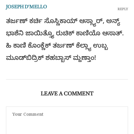
JOSEPH D'MELLO
REPLY
ತರ್ಜಣ್ ಕರ್ಚಿ ಸೊಸ್ಣಿಕಾಯ್ ಆಸ್ಲ್ಯಾರ್, ಅನ್ಯ್
ಭಾಶೆನಿ ಜಾಯಿತ್ತ್ಯೊ ರುಚಿಕ್ ಕಾಣಿಯೊ ಆಸಾತ್.
ಹಿ ಕಾಣಿ ಕೊಂಕ್ಣೆಕ್ ತರ್ಜಣ್ ಕೆಲ್ಲ್ಯಾ ಉಬ್ಬ
ಮೂಡ್‌ಬಿದ್ರಿಕ್ ಶಹಬ್ಬಾಸ್ ಮ್ಹಣ್ತಾಂ!
LEAVE A COMMENT