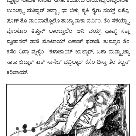
ಮ್ಹಳ್ಳೆಂ ಸೊಭಿತ್ ನಾಂವ್ ಆಸಾ. ಕಿಯೋಟ ರಾಯಾಚ್ಯೆ ರಾವ್ಳೆರಾಂತ್
ಉಂಚ್ಲ್ಯಾ ಮಟ್ಟಾರ್ ಆಸ್ಚ್ಯಾ ಧಾ ಭಿಕ್ಕು ಪೈಕಿ ನೈಗು ಸಯ್ತ್ ಎಕ್ಲೊ.
ಪೂಣ್ ತೊ ನಾಂವಾಡ್ಲೊಲೊ ತಾಚ್ಯಾ ನಾಕಾ ವರ್ವಿಂ. ತೆಂ ಸಕಯ್ಲ್ಯಾ
ವೊಂಟಾಂ ತಿತ್ತುನ್ ಲಾಂಬ್ತಾಲೆಂ ಆನಿ ವಯ್ರ್ ಥಾವ್ನ್ ಸಕ್ಲಾ
ಮ್ಹಣಾಸರ್ ತಾಚಿ ಮೊಟಾಯ್ ಏಕಾಚ್ ಥರಾಚಿ. ತುಮ್ಕಾಂ ತೆಂ
ಕಸೆಂ ದಿಸ್ತಾ ಮ್ಹಳ್ಳೆಂ ಕಳಾಜಾಯ್ ಜಾಲ್ಯಾರ್, ಏಕಾ ಮನ್ಶ್ಯಾಚ್ಯಾ
ನಾಕಾ ಬದ್ಲಾಕ್ ಏಕ್ ಸಾಸೆಜ್ ದವ್ರಿಲ್ಯಾರ್ ಕಸೆಂ ದಿಸ್ತಾ ತೆಂ ಕಲ್ಪನ್
ಕರಿಜಾಯ್.