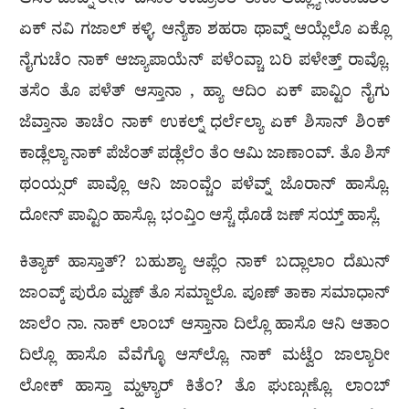
ಆಸೆಂ ಜಾವ್ನ್ ತೀನ್ ದಿಸಾಂ ಉಪ್ರಾಂತ್ ತಾಕಾ ಆಪ್ಲ್ಯಾ ನಾಕಾವಿಶಿಂ
ಏಕ್ ನವಿ ಗಜಾಲ್ ಕಳ್ಳಿ. ಆನ್ಯೆಕಾ ಶಹರಾ ಥಾವ್ನ್ ಆಯ್ಲೆಲೊ ಏಕ್ಲೊ
ನೈಗುಚೆಂ ನಾಕ್ ಆಜ್ಯಾಪಾಯೆನ್ ಪಳೆಂವ್ಚಾ ಬರಿ ಪಳೇತ್ತ್ ರಾವ್ಲೊ.
ತಸೆಂ ತೊ ಪಳೆತ್ ಆಸ್ತಾನಾ , ಹ್ಯಾ ಆದಿಂ ಏಕ್ ಪಾವ್ಟಿಂ ನೈಗು
ಜೆವ್ತಾನಾ ತಾಚೆಂ ನಾಕ್ ಉಕಲ್ನ್ ಧರ್ಲೆಲ್ಯಾ ಏಕ್ ಶಿಸಾನ್ ಶಿಂಕ್
ಕಾಡ್ಲೆಲ್ಯಾ ನಾಕ್ ಪೆಜೆಂತ್ ಪಡ್ಲೆಲೆಂ ತೆಂ ಆಮಿ ಜಾಣಾಂವ್. ತೊ ಶಿಸ್
ಥಂಯ್ಸರ್ ಪಾವ್ಲೊ ಆನಿ ಜಾಂವ್ಚೆಂ ಪಳೆವ್ನ್ ಜೊರಾನ್ ಹಾಸ್ಲೊ.
ದೋನ್ ಪಾವ್ಟಿಂ ಹಾಸ್ಲೊ. ಭಂವ್ತಿಂ ಆಸ್ಚೆ ಥೊಡೆ ಜಣ್ ಸಯ್ತ್ ಹಾಸ್ಲೆ.
ಕಿತ್ಯಾಕ್ ಹಾಸ್ತಾತ್? ಬಹುಶ್ಯಾ ಆಪ್ಲೆಂ ನಾಕ್ ಬದ್ಲಾಲಾಂ ದೆಖುನ್
ಜಾಂವ್ಕ್ ಪುರೊ ಮ್ಹಣ್ ತೊ ಸಮ್ಜಾಲೊ. ಪೂಣ್ ತಾಕಾ ಸಮಾಧಾನ್
ಜಾಲೆಂ ನಾ. ನಾಕ್ ಲಾಂಬ್ ಆಸ್ತಾನಾ ದಿಲ್ಲೊ ಹಾಸೊ ಆನಿ ಆತಾಂ
ದಿಲ್ಲೊ ಹಾಸೊ ವೆವೆಗ್ಳೊ ಆಸ್‌ಲ್ಲೊ. ನಾಕ್ ಮಟ್ವೆಂ ಜಾಲ್ಯಾರೀ
ಲೋಕ್ ಹಾಸ್ತಾ ಮ್ಹಳ್ಯಾರ್ ಕಿತೆಂ? ತೊ ಘುಣ್ಗುಣ್ಲೊ. ಲಾಂಬ್