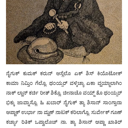
ನೈಗುಕ್ ಕುಮಕ್ ಕರುನ್ ಆಸ್ಲೆಲೊ ಏಕ್ ಶಿಸ್ ಕಿಯೊಟೋಕ್
ಕಾಮಾ ನಿಮ್ತಿಂ ಗೆಲ್ಲೊ. ಥಂಯ್ಸರ್ ವಳ್ಕಿಚ್ಯಾ ಏಕಾ ವ್ಹಯ್ಜಾಲಾಗಿಂ
ನಾಕ್ ಲ್ಹಾನ್ ಕರ್ಚಿ ರೀತ್ ಶಿಕ್ಲೊ. ಚೀನಾಚೊ ವಯ್ಜ್ ತೊ ಥಂಯ್ಸರ್
ಭಿಕ್ಕು ಜಾವ್ನಾಸ್ಲೊ. ಹಿ ಖಬಾರ್ ನೈಗುಕ್ ತ್ಯಾ ಶಿಸಾನ್ ಸಾಂಗ್ತಾನಾ
ಆಪ್ಣಾಕ್ ಉರ್ಭಾ ನಾ ಮ್ಹಣ್ ನಾಟಕ್ ಕರಿಲಾಗ್ಲೊ. ಸುರ್ವೇಕ್ ಗೂಣ್
ಕರ್ಚ್ಯಾ ರಿತಿಕ್ ಒಪ್ವಾಲೊಚ್ ನಾ. ತ್ಯಾ ಶಿಸಾನ್ ಆಪ್ಣಾ ಖಾತಿರ್