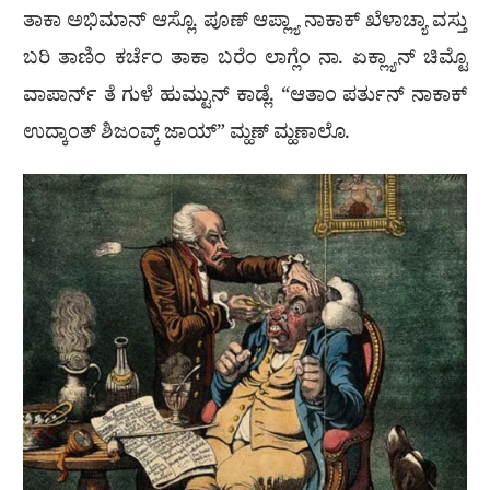
ತಾಕಾ ಅಭಿಮಾನ್ ಆಸ್ಲೊ. ಪೂಣ್ ಆಪ್ಲ್ಯಾ ನಾಕಾಕ್ ಖೆಳಾಚ್ಯಾ ವಸ್ತು
ಬರಿ ತಾಣಿಂ ಕರ್ಚೆಂ ತಾಕಾ ಬರೆಂ ಲಾಗ್ಲೆಂ ನಾ. ಏಕ್ಲ್ಯಾನ್ ಚಿಮ್ಟೊ
ವಾಪಾರ್ನ್ ತೆ ಗುಳೆ ಹುಮ್ಟುನ್ ಕಾಡ್ಲೆ. “ಆತಾಂ ಪರ್ತುನ್ ನಾಕಾಕ್
ಉದ್ಕಾಂತ್ ಶಿಜಂವ್ಕ್ ಜಾಯ್” ಮ್ಹಣ್ ಮ್ಹಣಾಲೊ.