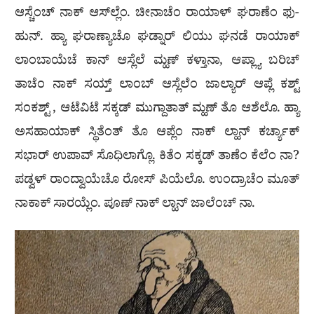
ಆಸ್ಚೆಂಚ್ ನಾಕ್ ಆಸ್‌ಲ್ಲೆಂ. ಚೀನಾಚೆಂ ರಾಯಾಳ್ ಘರಾಣೆಂ ಫು-
ಹುನ್. ಹ್ಯಾ ಘರಾಣ್ಯಾಚೊ ಘಡ್ನಾರ್ ಲಿಯು ಘನಡೆ ರಾಯಾಕ್
ಲಾಂಬಾಯೆಚೆ ಕಾನ್ ಆಸ್ಲೆಲೆ ಮ್ಹಣ್ ಕಳ್ತಾನಾ, ಆಪ್ಲ್ಯಾ ಬರಿಚ್
ತಾಚೆಂ ನಾಕ್ ಸಯ್ತ್ ಲಾಂಬ್ ಆಸ್ಲೆಲೆಂ ಜಾಲ್ಯಾರ್ ಆಪ್ಲೆ ಕಶ್ಟ್
ಸಂಕಶ್ಟ್ , ಆಟೆವಿಟೆ ಸಕ್ಕಡ್ ಮುಗ್ದಾತಾತ್ ಮ್ಹಣ್ ತೊ ಆಶೆಲೊ. ಹ್ಯಾ
ಅಸಹಾಯಾಕ್ ಸ್ಥಿತೆಂತ್ ತೊ ಆಪ್ಲೆಂ ನಾಕ್ ಲ್ಹಾನ್ ಕರ್ಚ್ಯಾಕ್
ಸಭಾರ್ ಉಪಾವ್ ಸೊಧಿಲಾಗ್ಲೊ. ಕಿತೆಂ ಸಕ್ಕಡ್ ತಾಣೆಂ ಕೆಲೆಂ ನಾ?
ಪಡ್ವಳ್ ರಾಂದ್ವಾಯೆಚೊ ರೋಸ್ ಪಿಯೆಲೊ. ಉಂದ್ರಾಚೆಂ ಮೂತ್
ನಾಕಾಕ್ ಸಾರಯ್ಲೆಂ. ಪೂಣ್ ನಾಕ್ ಲ್ಹಾನ್ ಜಾಲೆಂಚ್ ನಾ.