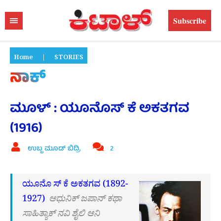
Subscribe
Home
|
STORIES
ನಾಕ್
ಮೂಳ್ : ಯೂನೊಸ್ ಕೆ ಅಕತಗವ
(1916)
ಉಬ್ಬ ಮೂಡ್ ಬಿದ್ರಿ
2
ಯೂನೊ ಸ್ ಕೆ ಅಕತಗವ (1892-
1927)
ಆಧುನಿಕ್ ಜಪಾನ್ ಕಥಾ
ಸಾಹಿತ್ಯಾಕ್ ನವಿ ಶೈಲಿ ಆನಿ