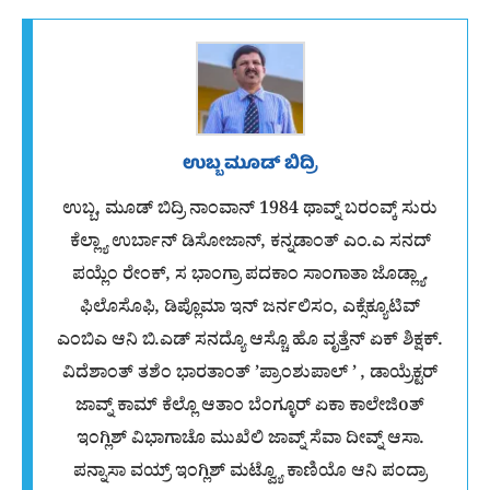
ಉಬ್ಬ ಮೂಡ್ ಬಿದ್ರಿ
ಉಬ್ಬ, ಮೂಡ್ ಬಿದ್ರಿ ನಾಂವಾನ್ 1984 ಥಾವ್ನ್ ಬರಂವ್ಕ್ ಸುರು
ಕೆಲ್ಲ್ಯಾ ಉರ್ಬಾನ್ ಡಿಸೋಜಾನ್, ಕನ್ನಡಾಂತ್ ಎಂ.ಎ ಸನದ್
ಪಯ್ಲೆಂ ರೇಂಕ್, ಸ ಭಾಂಗ್ರಾ ಪದಕಾಂ ಸಾಂಗಾತಾ ಜೊಡ್ಲ್ಯಾ.
ಫಿಲೊಸೊಫಿ, ಡಿಪ್ಲೊಮಾ ಇನ್ ಜರ್ನಲಿಸಂ, ಎಕ್ಸೆಕ್ಯೂಟಿವ್
ಎಂಬಿಎ ಆನಿ ಬಿ.ಎಡ್ ಸನದ್ಯೊ ಆಸ್ಚೊ ಹೊ ವೃತ್ತೆನ್ ಏಕ್ ಶಿಕ್ಷಕ್.
ವಿದೆಶಾಂತ್ ತಶೆಂ ಭಾರತಾಂತ್ ’ಪ್ರಾಂಶುಪಾಲ್ ’ , ಡಾಯ್ರೆಕ್ಟರ್
ಜಾವ್ನ್ ಕಾಮ್ ಕೆಲ್ಲೊ ಆತಾಂ ಬೆಂಗ್ಳೂರ್ ಏಕಾ ಕಾಲೇಜಿoತ್
ಇಂಗ್ಲಿಶ್ ವಿಭಾಗಾಚೊ ಮುಖೆಲಿ ಜಾವ್ನ್ ಸೆವಾ ದೀವ್ನ್ ಆಸಾ.
ಪನ್ನಾಸಾ ವಯ್ರ್ ಇಂಗ್ಲಿಶ್ ಮಟ್ವ್ಯೊ ಕಾಣಿಯೊ ಆನಿ ಪಂದ್ರಾ