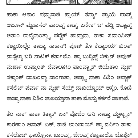
ಹಾಕಾ ಆತಾಂ ಪನ್ನಾಸಾಚಿ ಪ್ರಾಯ್. ತರ್ನ್ಯಾ ಪ್ರಾಯೆ ಥಾವ್ನ್
ಆಜೂನ್ ಮ್ಹಣಾಸರ್ ವಾಂವ್ಟ್ ಕಾಡ್ನ್, ಏಕೇಕ್ ಚ್ ಪದ್ವಿ ಆಪ್ಣಾವ್ನ್
ಆತಾಂ ರಾವ್ಳೆರಾಂತ್ಲ್ಯಾ ಪದ್ವೆಕ್ ಪಾವ್ತಾನಾ, ತಾಕಾ ಸದಾಂನೀತ್
ಕಶ್ಟಾಯಿಲ್ಲೆಂ ತಾಚ್ಯಾ ನಾಕಾನ್! ಪೂಣ್ ತೊ ಕೆದ್ನಾಂಯ್ ಖಂತ್
ನಾಸ್ಲೆಲ್ಯಾ ಬರಿ ನಾಟಕ್ ಕರ್ತಾಲೊ. ಹ್ಯಾ ಬುದ್ದಿಸ್ಟ್ ಬಿಕ್ಕುನ್ ಆಪುಣ್
ಮರ್ಣಾ ಉಪ್ರಾಂತ್ ದೆವಾಲಾಗಿಂ ಪಾಂವ್ಚ್ಯಾಕ್ ಜಿಯೆತಾಂ ಮ್ಹಣ್
ಸಕ್ಡಾಂಕ್ ದಾಖಂವ್ಚಾ ಸಾಂಗಾತಾ, ಆಪ್ಲ್ಯಾ ನಾಕಾ ವಿಶಿಂ ಆಪ್ಣಾಕ್
ಕಸಲಿಚ್ ಪರ್ವಾ ನಾ ಮ್ಹಣ್ ಸಯ್ತ್ ದಾಖಯ್ಜಾಯ್ ಆಸ್ಲೆಂ. ಕೊಣಿ
ತಾಚ್ಯಾ ನಾಕಾ ವಿಶಿಂ ಉಲಯ್ತಾನಾ ತಾಕಾ ಮೊಸ್ತು ಕರ್ಕರೆ ಜಾತಾಲೆ.
ತೆಂ ನಾಕ್ ತಾಕಾ ಕಿತ್ಯಾಕ್ ಏಕ್ ವೊಜೆಂ ಆನಿ ನಾಡ್ತಾ ಮ್ಹಳ್ಳ್ಯಾಕ್
ಕಾರಣಾಂ ಆಸಾತ್. ಏಕ್, ತಾಚಿ ಲಾಂಬಾಯ್. ಹ್ಯಾ ವರ್ವಿಂ ತಾಕಾ
ಕಸಲೊಚ್ ಫಾಯ್ದೊ ನಾ. ಖಾಂವ್ಕ್ , ಜೇಂವ್ಕ್ ಕಶ್ಟಾತಾಲೊ. ಬೊಶ್ಯೆಕ್