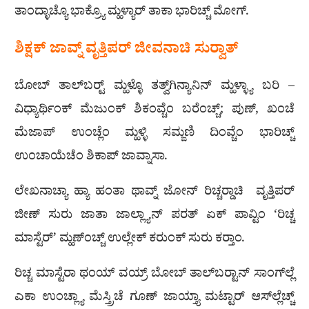
ತಾಂದ್ಳಾಚ್ಯೊ ಭಾಕ್ರ್ಯೊ ಮ್ಹಳ್ಯಾರ್ ತಾಕಾ ಭಾರಿಚ್ಚ್ ಮೋಗ್.
ಶಿಕ್ಷಕ್ ಜಾವ್ನ್ ವೃತ್ತಿಪರ್ ಜೀವನಾಚಿ ಸುರ‍್ವಾತ್
ಬೋಬ್ ತಾಲ್‍ಬರ‍್ಟ್ ಮ್ಹಳ್ಳೊ ತತ್ವ್‌‌ಗಿನ್ಯಾನಿನ್ ಮ್ಹಳ್ಳ್ಯಾ ಬರಿ –
ವಿಧ್ಯಾರ್ಥಿಂಕ್ ಮೆಜುಂಕ್ ಶಿಕಂವ್ಚೆಂ ಬರೆಂಚ್ಚ್; ಪುಣ್, ಖಂಚೆ
ಮೆಜಾಪ್ ಉಂಚ್ಲೆಂ ಮ್ಹಳ್ಳಿ ಸಮ್ಜಣಿ ದಿಂವ್ಚೆಂ ಭಾರಿಚ್ಚ್
ಉಂಚಾಯೆಚೆಂ ಶಿಕಾಪ್ ಜಾವ್ನಾಸಾ.
ಲೇಖನಾಚ್ಯಾ ಹ್ಯಾ ಹಂತಾ ಥಾವ್ನ್ ಜೋನ್ ರಿಚ್ಚರ‍್ಡಾಚಿ ವೃತ್ತಿಪರ್
ಜೀಣ್ ಸುರು ಜಾತಾ ಜಾಲ್ಲ್ಯಾನ್ ಪರತ್ ಏಕ್ ಪಾವ್ಟಿಂ ‘ರಿಚ್ಚ
ಮಾಸ್ಟೆರ್’ ಮ್ಹಣ್‍ಂಚ್ಚ್ ಉಲ್ಲೇಕ್ ಕರುಂಕ್ ಸುರು ಕರ‍್ತಾಂ.
ರಿಚ್ಚ ಮಾಸ್ಟೆರಾ ಥಂಯ್ ವಯ್ರ್ ಬೋಬ್ ತಾಲ್‍ಬರ‍್ಟಾನ್ ಸಾಂಗ್‌ಲ್ಲೆ
ಎಕಾ ಉಂಚ್ಲ್ಯಾ ಮೆಸ್ತ್ರಿಚೆ ಗೂಣ್ ಜಾಯ್ತ್ಯಾ ಮಟ್ಟಾರ್ ಆಸ್‌ಲ್ಲೆಚ್ಚ್