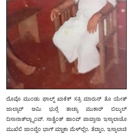
ದೊವೊ ಮುಂಡು ಘಾಲ್ನ್ ಖಾಕೆಕ್ ಸತ್ರಿ ಮಾರುನ್ ತೊ ಯೇತ್
ಜಾಲ್ಯಾರ್ ಆಮಿ ಭುರ‍್ಗೆ ತಾಚ್ಯಾ ಮುಕಾರ್ ಬಿಲ್ಕುಲ್
ದಿಸಾನಾತ್‌ಲ್ಲ್ಯಾಂವ್. ಸಾತ್ವೆಂತ್ ಹಾಂವ್ ಪಾವ್ತಾನಾ ಇಸ್ಕಾಲಾಚೊ
ಮುಖೆಲಿ ಜಾಂವ್ಚೆಂ ಭಾಗ್ ಮ್ಹಾಕಾ ಮೆಳ್‌ಲ್ಲೆಂ. ತೆದ್ನಾಂ, ಇಸ್ಕಾಲಾಚಿ