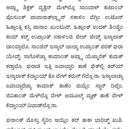
ಆಪ್ಲ್ಯಾ ಶಿಕ್ಷಕ್ ವೃತ್ತೆನ್ ಮೆಳ್‌ಲ್ಲೊ ಸಾಂಬಾಳ್ ಕುಟಾಂಬ್
ಪೊಸುಂಕ್ ಪಾವಾನಾತ್‌ಲ್ಲ್ಯಾನ್ ಸಕಾಳಿಂ ವೆಗ್ಗಿಂ ಉಟೊನ್
ಹಿತ್ಲಾಂತ್ಲಿ ಕಸ್ರಿ ಪಾನಾಂ ಖುಂಟುನ್, ಹಿತ್ಲಾಂತ್ ಉದಕ್ ಶಿಂಪ್ಚೆಂ
ಕಾಮ್ ಕರ‍್ನ್ ಉಪ್ರಾಂತ್ ಸಕಾಳಿಂಚಿ ಪೇಜ್ ಜೇವ್ನ್ ಇಸ್ಕಾಲಾಕ್
ದಾಂವ್ತಾಲೊ. ಸಾಂಜೆರ್ ಇಸ್ಕಾಲ್ ಜಾಲ್ಯಾ ಉಪ್ರಾಂತ್ ಪರತ್ ಘರಾ
ಯೇವ್ನ್, ಸಾಗೊಳೆಚ್ಯಾ ಕಾಮಾಂತ್ ಆಪ್ಲ್ಯಾ ಯೆಜ್ಮಾನೆಕ್ ಕುಮಕ್
ಕರ‍್ತಾಲೊ. ಘರಾಚಿ ಇತ್ಲಿ ಜವಾಬ್ದಾರಿ ತಾಣೆ ಘೆತ್‌ಲ್ಲಿ ತರ್‌ಯ್
ಇಸ್ಕಾಲಾಕ್ ಕೆದ್ನಾಂಯ್ ತೊ ವೇಳ್ ಕರುನ್ ಗೆಲ್ಲೊ ನಾ. ಇಸ್ಕಾಲಾಚ್ಯಾ
ಜವಾಬ್ದಾರೆಚ್ಯಾ ಕಾಮಾಕ್ ತಾಣೆಂ ಪಯ್ಲೆಂ ಸ್ಥಾನ್ ದಿಲ್ಲೆಂ.
ಜಿವಿತಾಂತ್ ಮೆಳ್‌ಲ್ಲೊ ವೇಳ್ ಅಮೂಲ್ಯ್ ಮ್ಹಣ್ ತಾಣೆ ವೇಳ್
ಕೆದ್ನಾಂಯ್ ವಿಭಾಡ್‍ಲ್ಲೊ ನಾ.
ಘರಾಂತ್ ಮೊಸ್ತು ಸೈರಿಂ ಆಯ್ಲಿಂ ತರ್ ತಾಕಾ ಭಾರಿಚ್ಚ್ ಖುಶಿ.