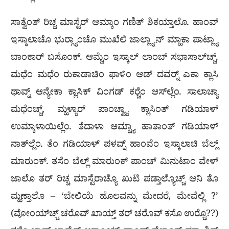
ಸಾತ್ವೆಂತ್ ರಿಚ್ಚ ಮಾಸ್ಟೆರ್ ಆಮ್ಕಾಂ ಗಣಿತ್ ಶಿಕಯ್ತಾಲೊ. ಹಾಂವ್
ಇಸ್ಕಾಲಾಚೊ ಭುರ‍್ಗ್ಯಾಂಚೊ ಮುಖೆಲಿ ಜಾಲ್ಲ್ಯಾನ್ ಮ್ಹಾಕಾ ಪಾಟ್ಲ್ಯಾ
ಬಾಂಕಾರ್ ಬಸೊಂಕ್. ಆಮ್ಚೆಂ ಇಸ್ಕಾಲ್ ಲಾಂಬ್ ಸಭಾಸಾಲ್‌ಚ್ಚ್.
ಮಧೆಂ ಮಧೆಂ ರುಕಾಡಾಚಿಂ ಫಾಳಿಂ ಆಡ್ ದವರ‍್ನ್ ಎಕಾ ಕ್ಲಾಸಿ
ಥಾವ್ನ್ ಆನ್ಯೇಕಾ ಕ್ಲಾಸಿಕ್ ವಿಂಗಡ್ ಕರ‍್ಚೆಂ ಆಸ್‌ಲ್ಲೆಂ. ಸಾಲಾಚ್ಯಾ
ಮಧೆಂಚ್ಚ್, ಮ್ಹಳ್ಯಾರ್ ಪಾಂಚ್ವ್ಯಾ ಕ್ಲಾಸಿಂತ್ ಗಡಿಯಾಳ್
ಉಮ್ಕಾಳಾಯಿಲ್ಲೆಂ. ತೆದಾಳಾ ಆಮ್ಚ್ಯಾ ಹಾತಾಂತ್ ಗಡಿಯಾಳ್
ನಾತ್‌ಲ್ಲೆಂ. ತೆಂ ಗಡಿಯಾಳ್ ಪಳವ್ನ್ ಹಾಂವೆಂ ಇಸ್ಕಾಲಾಚಿ ಬೆಲ್ಲ್
ಮಾರುಂಕ್. ತಸೆಂ ಬೆಲ್ಲ್ ಮಾರುಂಕ್ ಪಾಂಚ್ ಮಿನುಟಾಂ ವೇಳ್
ಜಾಲೊ ತರ್ ರಿಚ್ಚ ಮಾಸ್ಟೆರಾಚ್ಯೊ ಖುಟಿ ಪಡ್ತಾಲ್ಯೊಚ್ಚ್ ಆನಿ ತೊ
ಮ್ಹಣ್ತಾಲೊ – ‘ಬೇಲಿಯೆ ಹೊಲವನ್ನು ಮೇದರೆ, ಮೇವೆಲ್ಲಿ ?’
(ವೋಂಯ್‌ಚ್ಚ್ ಚರೊವ್ ಖಾಯ್ತ್ ತರ್ ಚರೊವ್ ಕಸೊ ಉರ‍್ಚೊ??)