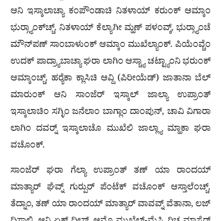
ಆನಿ ಇಸ್ಕಾಲಾಚ್ಯಾ ಕಂಪೌಂಡಾಚಿ ನಿತಳಾಯ್ ಕರುಂಕ್ ಆಮ್ಕಾಂ
ಭುರ‍್ಗ್ಯಾಂಕ್‌ಚ್ಚ್. ನಿತಳಾಯ್ ಕೆಲ್ಯಾಗೀ ಮ್ಹಣ್ ಪಳಂವ್ಕ್, ಭುರ‍್ಗ್ಯಾಂಚೆ
ಮೌನ್‌ಪಣ್ ಸಾಂಬಾಳುಂಕ್ ಆಮ್ಕಾಂ ಮುಖೆಲ್ಯಾಂಕ್. ಪಿಯೆಂವ್ಚೆಂ
ಉದಕ್ ಪಾದ್ರ್ಯಾಬಾಚ್ಯಾ ಘರಾ ಲಾಗಿಂ ಆಸ್ಚ್ಯಾ ಚಟ್ಟ್ಯಾಂನಿ ಭರುಂಕ್
ಆಮ್ಕಾಂಚ್ಚ್. ಹರ‍್ಯೆಕಾ ಕ್ಲಾಸಿಚಿ ಆವ್ದಿ (ಪಿರೀಯೆಡ್) ಜಾತಾನಾ ಬೆಲ್
ಮಾರುಂಕ್ ಆನಿ ಸಾಂಜೆರ್ ಇಸ್ಕಾಲ್ ಜಾಲ್ಯಾ ಉಪ್ರಾಂತ್
ಇಸ್ಕಾಲಾಚಿಂ ಸಗ್ಳಿಂ ಜನೆಲಾಂ ಬಾಗ್ಲಾಂ ದಾಂಪುನ್, ಚಾವಿ ವಿಗಾರಾ
ಲಾಗಿಂ ದವರ‍್ನ್ ಇಸ್ಕಾಲಾಚೊ ಮುಖೆಲಿ ಜಾಲ್ಲ್ಯಾ ಮ್ಹಾಕಾ ಘರಾ
ವಚೊಂಕ್.
ಸಾಂಜೆರ್ ಘರಾ ಗೆಲ್ಯಾ ಉಪ್ರಾಂತ್ ತಣ್ ಯಾ ರಾಂದಯ್
ಮಾತ್ಯಾರ್ ಘೆವ್ನ್ ಗುರ‍್ಪುರ್ ಪೆಂಟೆಕ್ ವಚೊಂಕ್ ಆಸ್ತಾಲೆಂಚ್ಚ್.
ತೆದ್ನಾಂ, ತಣ್ ಯಾ ರಾಂದಯ್ ಮಾತ್ಯಾರ್ ವಾವವ್ನ್ ವೆತಾನಾ, ಲಜ್