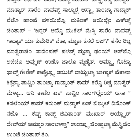
ದಿಸ್ತಾಲಿ. ಆನಿ ಏಕ್ ದೀಸ್, ಆಮ್ಚೊ ಮುಖೆಲ್-ಮೆಸ್ತ್ರಿ ರಿಚ್ಚ ಮಾಸ್ಟೆರ್
ಮಾತ್ಯಾರ್ ಸಾರೆಂ ವಾವವ್ನ್ ಸಾಲ್ಮಾರ‍್ಗ ಆಸ್ಚ್ಯಾ ತಾಂಚ್ಯಾ ಗಾದ್ಯಾಕ್
ವೆಚೊ ಹಾಂವೆ ಪಳಯಿಲ್ಲೊ. ಮತಿಂತ್ ಆಯಿಲ್ಲೆಂ ಎಕ್‌ಚ್ಚ್
ಚಿಂತಾಪ್ – ‘ಜರ‍್ತರ್ ಆಮ್ಚೊ ಮುಕೆಲ್ ಮೆಸ್ತ್ರಿ ಸಾರೆಂ ವಾವವ್ನ್
ಗಾದ್ಯಾಕ್ ಯಾ ಕುಮೆರಿಕ್ ವೆತಾ, ಮ್ಹಾಕಾ ಕಸಲಿ ಲಜ್?’ ತಸೆಂ ರಿಚ್ಚ
ಮಾಸ್ಟೆರಾಚೆಂ ಸಾದೆಂಪಣ್ ಪಳವ್ನ್ ಮ್ಹಜ್ಯಾ ಥಂಯ್ ಆಸ್‌ಲ್ಲೊ
ಲಜೆಚೊ ಅವ್ಗುಣ್ ಉಣೊ ಜಾಲೊ ಮ್ಹಣ್ಯೆತ್. ಆಮ್ಚ್ಯಾ ಗೊಟ್ಯಾ
ಥಾವ್ನ್ ಗೇಣಿಕ್ ಕಾಣ್ಘೆಲ್ಲ್ಯಾ ಅಬುಟ್ ದಾಟ್ಟುಚ್ಯಾ ಜಾಗ್ಯಾಕ್ ವೆತಾನಾ
ಕಿತ್ಲೆಶ್ಯಾ ಪಾವ್ಟಿಂ ತಾಂಚ್ಯಾ ಗಾದ್ಯಾಂತ್ ಕಾಮ್ ಕರ‍್ಚೊ ರಿಚ್ಚ ಮಾಸ್ಟೆರ್
ಮೆಳ್ಳಾ… ಆನಿ ತಾಣೆಂ ಏಕ್ ಪಾವ್ಟಿಂ ಸಾಂಗ್‍ಲ್ಲೆಂಯ್ ಆಸಾ ”
ಕಸಲೆಂಯ್ ಕಾಮ್ ಕರುಂಕ್ ಮನ್ಶಾಕ್ ಲಜ್ ಬಿಲ್ಕುಲ್ ದಿಸೊಂಕ್
ನಜೊ … ಕಷ್ಟ್ ಕಾಡ್ನ್ ಜಿವಿತಾಂತ್ ಮುಖಾರ್ ಆಯ್ಲ್ಯಾರ್
ದೇವ್‌ಯ್ ಆಮ್ಕಾಂ ಸಾಂಬಾಳ್ತಾ” ಉಂಚ್ಲ್ಯಾ ಚಿಂತ್ಪಾಚ್ಯಾ ಮೆಸ್ತ್ರಿಚೆಂ
ಉಂಚ್ಲೆ ಚಿಂತಾಪ್ ತೆಂ.