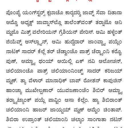
ಪೊಂಪೈ ಯಂಗ್‌ಸ್ಟರ‍್ಸ್ ಕ್ಲಬಾಚೊ ಕಾರ‍್ಯದರ‍್ಶಿ ಜಾವ್ನ್ ಸೆವಾ ದಿತಾನಾ
ಆಮ್ಚೊ ಅಧ್ಯಕ್ಷ್ ಜಾವ್ನಾಸ್‌ಲ್ಲೊ ತಾಲೆಂತ್‌ವಂತ್ ತರ‍್ನಾಟೊ ಆನಿ
ಮ್ಹಜೊ ಮಿತ್ರ್ ವಲೇರಿಯನ್ ಗ್ರೆಶಿಯನ್ ಪೇರಿಸ್. ಆಮಿ ಹಳ್ಳೆಂತ್
ಜಿಯೆವ್ನ್ ಆಸ್‌ಲ್ಲ್ಯಾನ್, ಆಮಿ ಹುದ್ದೆದಾರ್ ಜಾಂವ್ಚ್ಯಾ ಪಯ್ಲೆಂ
ನಾಟಕ್ ಸಾದರ್ ಕೆಲ್ಲೆ ತರ್ ಚೆಡ್ವಾಂಚೊ ಪಾತ್ರ್ ಚೆರ‍್ಕ್ಯಾಂನಿ ಕರ‍್ಚೊ.
ಪುಣ್, ಆಮ್ಚ್ಯಾ ಥಂಯ್ ಆಯಿಲ್ಲಿ ಏಕ್ ನವಿ ಆಲೋಚನ್,
ಚಲಿಯಾಂಚೊ ಪಾತ್ರ್ ಚಲಿಯಾಂನಿಂಚ್ಚ್ ಸಾದರ್ ಕರಿಜಯ್
ಮ್ಹಣ್. ತ್ಯಾ ವೆಳಾರ್ ಮಾನಾಧಿಕ್ ಬಾಪ್ ರೋಶನ್ ಕಾಪುಚಿನ್
ಹಾಂಚ್ಯಾ ಮುಖೇಲ್ಪಣಾರ್ ಯುವಜಣಾಂಚೆಂ ಶಿಬಿರ್ ಆಮ್ಚ್ಯಾ
ತರ‍್ನ್ಯಾಟ್ಯಾಂಕ್ ಪಯ್ಲೆ ಪಾವ್ಟಿಂ ಆಸಾ ಕೆಲ್ಲೆಂ. ಹ್ಯಾ ಶಿಬಿರಾಂತ್
ಚಲಿಯಾಂನಿ ಹಾಜರ್ ಜಾಯ್ಜಯ್ ಮ್ಹಣ್ ಆಮ್ಚೆಂ ಚಿಂತಾಪ್.
ಶಿಬಿರಾ ಉಪ್ರಾಂತ್ ಚಲಿಯಾಂನಿ ಚಲ್ಯಾಂ ಸಾಂಗಾತಾ ನಟನ್