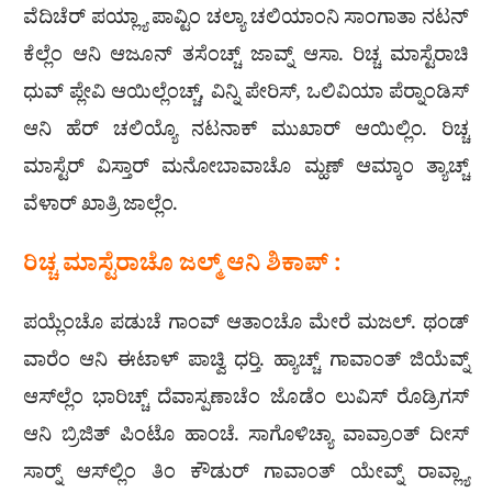
ವೆದಿಚೆರ್ ಪಯ್ಲ್ಯಾ ಪಾವ್ಟಿಂ ಚಲ್ಯಾ ಚಲಿಯಾಂನಿ ಸಾಂಗಾತಾ ನಟನ್
ಕೆಲ್ಲೆಂ ಆನಿ ಆಜೂನ್ ತಸೆಂಚ್ಚ್ ಜಾವ್ನ್ ಆಸಾ. ರಿಚ್ಚ ಮಾಸ್ಟೆರಾಚಿ
ಧುವ್ ಪ್ಲೇವಿ ಆಯಿಲ್ಲೆಂಚ್ಚ್, ವಿನ್ನಿ ಪೇರಿಸ್, ಒಲಿವಿಯಾ ಪೆರ‍್ನಾಂಡಿಸ್
ಆನಿ ಹೆರ್ ಚಲಿಯ್ಯೊ ನಟನಾಕ್ ಮುಖಾರ್ ಆಯಿಲ್ಲಿಂ. ರಿಚ್ಚ
ಮಾಸ್ಟೆರ್ ವಿಸ್ತಾರ್ ಮನೋಬಾವಾಚೊ ಮ್ಹಣ್ ಆಮ್ಕಾಂ ತ್ಯಾಚ್ಚ್
ವೆಳಾರ್ ಖಾತ್ರಿ ಜಾಲ್ಲೆಂ.
ರಿಚ್ಚ ಮಾಸ್ಟೆರಾಚೊ ಜಲ್ಮ್ ಆನಿ ಶಿಕಾಪ್ :
ಪಯ್ಲೆಂಚೊ ಪಡುಚೆ ಗಾಂವ್ ಆತಾಂಚೊ ಮೇರೆ ಮಜಲ್. ಥಂಡ್
ವಾರೆಂ ಆನಿ ಈಟಾಳ್ ಪಾಚ್ವಿ ಧರ‍್ತಿ. ಹ್ಯಾಚ್ಚ್ ಗಾವಾಂತ್ ಜಿಯೆವ್ನ್
ಆಸ್‌ಲ್ಲೆಂ ಭಾರಿಚ್ಚ್ ದೆವಾಸ್ಪಣಾಚೆಂ ಜೊಡೆಂ ಲುವಿಸ್ ರೊಡ್ರಿಗಸ್
ಆನಿ ಬ್ರಿಜಿತ್ ಪಿಂಟೊ ಹಾಂಚೆ. ಸಾಗೊಳಿಚ್ಯಾ ವಾವ್ರಾಂತ್ ದೀಸ್
ಸಾರ‍್ನ್ ಆಸ್‌ಲ್ಲಿಂ ತಿಂ ಕೌಡುರ್ ಗಾವಾಂತ್ ಯೇವ್ನ್ ರಾವ್ಲ್ಯಾ