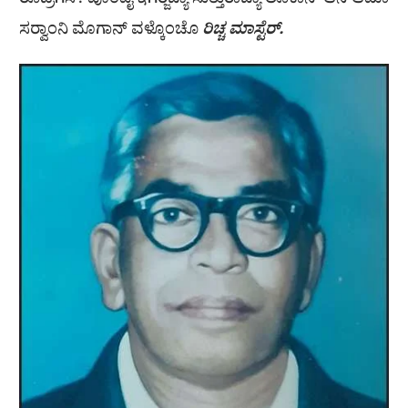
ರೊಡ್ರಿಗಸ್. ಪೊಂಪೈ ಇಗರ‍್ಜೆಚ್ಯಾ ಸುತ್ತುರಾಚ್ಯಾ ಲೊಕಾನ್ ಆನಿ ಆಮಾ
ಸರ‍್ವಾಂನಿ ಮೊಗಾನ್ ವಳ್ಕೊಂಚೊ
ರಿಚ್ಚ ಮಾಸ್ಟೆರ್.