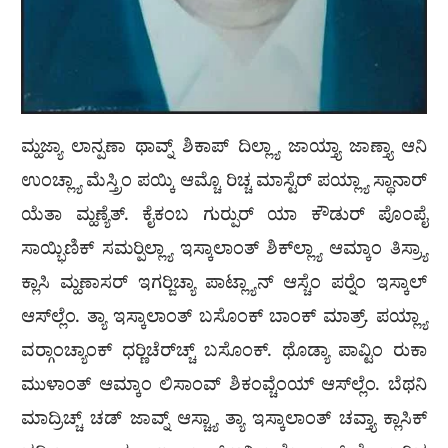
ಮ್ಹಜ್ಯಾ ಲಾನ್ಪಣಾ ಥಾವ್ನ್ ಶಿಕಾಪ್ ದಿಲ್ಲ್ಯಾ ಜಾಯ್ತ್ಯಾ ಜಾಣ್ತ್ಯಾ ಆನಿ
ಉಂಚ್ಲ್ಯಾ ಮೆಸ್ತ್ರಿಂ ಪಯ್ಕಿ ಆಮ್ಚೊ ರಿಚ್ಚ ಮಾಸ್ಟೆರ್ ಪಯ್ಲ್ಯಾ ಸ್ಥಾನಾರ್
ಯೆತಾ ಮ್ಹಣ್ಯೆತ್. ಕೈಕಂಬ ಗುರ‍್ಪುರ್ ಯಾ ಕೌಡುರ್ ಪೊಂಪೈ
ಸಾಯ್ಭಿಣಿಕ್ ಸಮರ‍್ಪಿಲ್ಲ್ಯಾ ಇಸ್ಕಾಲಾಂತ್ ಶಿಕ್‌ಲ್ಲ್ಯಾ ಆಮ್ಕಾಂ ತಿಸ್ರ್ಯಾ
ಕ್ಲಾಸಿ ಮ್ಹಣಾಸರ್ ಇಗರ‍್ಜಿಚ್ಯಾ ಪಾಟ್ಲ್ಯಾನ್ ಆಸ್ಚೆಂ ಪರ‍್ನೆಂ ಇಸ್ಕಾಲ್
ಆಸ್‌ಲ್ಲೆಂ. ತ್ಯಾ ಇಸ್ಕಾಲಾಂತ್ ಬಸೊಂಕ್ ಬಾಂಕ್ ಮಾತ್ರ್. ಪಯ್ಲ್ಯಾ
ವರ‍್ಗಾಂಚ್ಯಾಂಕ್ ಧರ‍್ಣಿಚೆರ್‌ಚ್ಚ್ ಬಸೊಂಕ್. ಥೊಡ್ಯಾ ಪಾವ್ಟಿಂ ರುಕಾ
ಮುಳಾಂತ್ ಆಮ್ಕಾಂ ಲಿಸಾಂವ್ ಶಿಕಂವ್ಚೆಂಯ್ ಆಸ್‌ಲ್ಲೆಂ. ಬೆಥನಿ
ಮಾದ್ರಿಚ್ಚ್ ಚಡ್ ಜಾವ್ನ್ ಆಸ್ಚ್ಯಾ ತ್ಯಾ ಇಸ್ಕಾಲಾಂತ್ ಚವ್ತ್ಯಾ ಕ್ಲಾಸಿಕ್