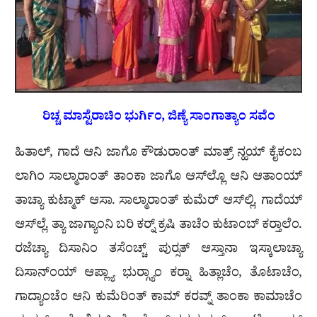
ರಿಚ್ಚ ಮಾಸ್ಟೆರಾಚಿಂ ಭುರ್ಗಿಂ, ಜಿಣ್ಯೆ ಸಾಂಗಾತ್ಯಾಂ ಸವೆಂ
ಹಿತಾಲ್, ಗಾದೆ ಆನಿ ಜಾಗೊ ಕೌಡುರಾಂತ್ ಮಾತ್ರ್ ನ್ಹಯ್ ಕೈಕಂಬ
ಲಾಗಿಂ ಸಾಲ್ಮಾರಾಂತ್ ತಾಂಕಾ ಜಾಗೊ ಆಸ್‌ಲ್ಲೊ ಆನಿ ಆತಾಂಯ್
ತಾಚ್ಯಾ ಕುಟ್ಮಾಕ್ ಆಸಾ. ಸಾಲ್ಮಾರಾಂತ್ ಕುಮೆರ್ ಆಸ್‌ಲ್ಲಿ. ಗಾದೆಯ್
ಆಸ್‌ಲ್ಲೆ. ತ್ಯಾ ಜಾಗ್ಯಾಂನಿ ಬರಿ ಕರ‍್ನ್ ಕ್ರಷಿ ತಾಚೆಂ ಕುಟಾಂಬ್ ಕರ‍್ತಾಲೆಂ.
ರಜೆಚ್ಯಾ ದಿಸಾನಿಂ ತಸೆಂಚ್ಚ್ ಪುರ‍್ಸತ್ ಆಸ್ತಾನಾ ಇಸ್ಕಾಲಾಚ್ಯಾ
ದಿಸಾನ್‌ಂಯ್ ಆಪ್ಲ್ಯಾ ಭುರ‍್ಗ್ಯಾಂ ಕರ‍್ನಾ ಹಿತ್ಲಾಚೆಂ, ತೊಟಾಚೆಂ,
ಗಾದ್ಯಾಂಚೆಂ ಆನಿ ಕುಮೆರಿಂತ್ ಕಾಮ್ ಕರವ್ನ್ ತಾಂಕಾ ಕಾಮಾಚೆಂ