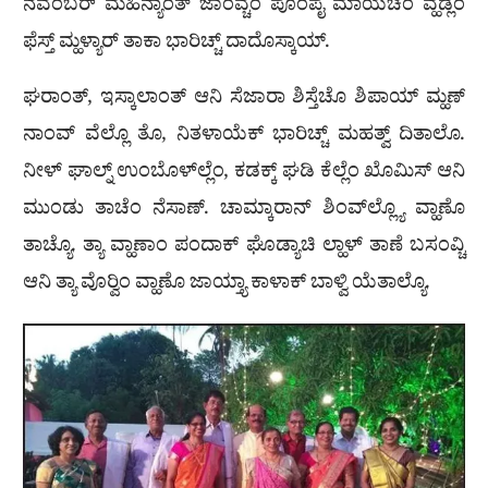
ನವೆಂಬರ್ ಮಹಿನ್ಯಾಂತ್ ಜಾಂವ್ಚೆಂ ಪೊಂಪೈ ಮಾಯೆಚೆಂ ವ್ಹಡ್ಲೆಂ
ಫೆಸ್ತ್ ಮ್ಹಳ್ಯಾರ್ ತಾಕಾ ಭಾರಿಚ್ಚ್ ದಾದೊಸ್ಕಾಯ್.
ಘರಾಂತ್, ಇಸ್ಕಾಲಾಂತ್ ಆನಿ ಸೆಜಾರಾ ಶಿಸ್ತೆಚೊ ಶಿಪಾಯ್ ಮ್ಹಣ್
ನಾಂವ್ ವೆಲ್ಲೊ ತೊ, ನಿತಳಾಯೆಕ್ ಭಾರಿಚ್ಚ್ ಮಹತ್ವ್ ದಿತಾಲೊ.
ನೀಳ್ ಘಾಲ್ನ್ ಉಂಬೊಳ್‌ಲ್ಲೆಂ, ಕಡಕ್ಕ್ ಘಡಿ ಕೆಲ್ಲೆಂ ಖೊಮಿಸ್ ಆನಿ
ಮುಂಡು ತಾಚೆಂ ನೆಸಾಣ್. ಚಾಮ್ಕಾರಾನ್ ಶಿಂವ್‌ಲ್ಲ್ಯೊ ವ್ಹಾಣೊ
ತಾಚ್ಯೊ. ತ್ಯಾ ವ್ಹಾಣಾಂ ಪಂದಾಕ್ ಘೊಡ್ಯಾಚಿ ಲ್ಹಾಳ್ ತಾಣೆ ಬಸಂವ್ಚಿ
ಆನಿ ತ್ಯಾ ವೊರ‍್ವಿಂ ವ್ಹಾಣೊ ಜಾಯ್ತ್ಯಾ ಕಾಳಾಕ್ ಬಾಳ್ವಿ ಯೆತಾಲ್ಯೊ.