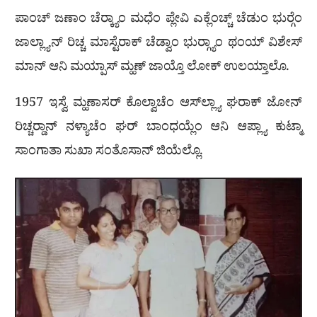
ಪಾಂಚ್ ಜಣಾಂ ಚೆರ‍್ಕ್ಯಾಂ ಮಧೆಂ ಪ್ಲೇವಿ ಎಕ್ಲೆಂಚ್ಚ್ ಚೆಡುಂ ಭುರ‍್ಗೆಂ
ಜಾಲ್ಲ್ಯಾನ್ ರಿಚ್ಚ ಮಾಸ್ಟೆರಾಕ್ ಚೆಡ್ವಾಂ ಭುರ‍್ಗ್ಯಾಂ ಥಂಯ್ ವಿಶೇಸ್
ಮಾನ್ ಆನಿ ಮಯ್ಪಾಸ್ ಮ್ಹಣ್ ಜಾಯ್ತೊ ಲೋಕ್ ಉಲಯ್ತಾಲೊ.
1957 ಇಸ್ವೆ ಮ್ಹಣಾಸರ್ ಕೊಲ್ವಾಚೆಂ ಆಸ್‌ಲ್ಲ್ಯಾ ಘರಾಕ್ ಜೋನ್
ರಿಚ್ಚರ‍್ಡಾನ್ ನಳ್ಯಾಚೆಂ ಘರ್ ಬಾಂಧಯ್ಲೆಂ ಆನಿ ಆಪ್ಲ್ಯಾ ಕುಟ್ಮಾ
ಸಾಂಗಾತಾ ಸುಖಾ ಸಂತೊಸಾನ್ ಜಿಯೆಲ್ಲೊ.