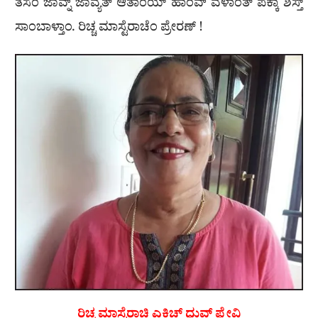
ತಸೆಂ ಜಾವ್ನ್ ಜಾವ್ಯೆತ್ ಆತಾಂಯ್ ಹಾಂವ್ ವೆಳಾಂತ್ ಪಕ್ಕಾ ಶಿಸ್ತ್
ಸಾಂಬಾಳ್ತಾಂ. ರಿಚ್ಚ ಮಾಸ್ಟೆರಾಚೆಂ ಪ್ರೇರಣ್ !
ರಿಚ್ಚ ಮಾಸ್ಟೆರಾಚಿ ಎಕ್ಲಿಚ್ ಧುವ್ ಫ್ಲೇವಿ