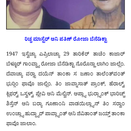
ರಿಚ್ಚ ಮಾಸ್ಟೆರ್ ಆನಿ ಪತಿಣ್ ರೋಜಾ ಬೆನೆಡಿಕ್ಟಾ
1947 ಇಸ್ವೆಚ್ಯಾ ಎಪ್ರಿಲಾಚ್ಯಾ 29 ತಾರಿಕೆರ್ ತಾಚೆಂ ಕಾಜಾರ್
ಬೆಳ್ಳೂರ್ ಗಾಂವ್ಚ್ಯಾ ರೋಜಾ ಬೆನೆಡಿಕ್ಟಾ ನೊರೊನ್ಹಾ ಲಾಗಿಂ ಜಾಲ್ಲೆಂ.
ದೆವಾಚ್ಯಾ ವರ‍್ತ್ಯಾ ದಯೆನ್ ತಾಂಕಾ ಸ ಜಣಾಂ ತಾಲೆಂತ್‌ವಂತ್
ಭುರ‍್ಗಿಂ ಫಾವೊ ಜಾಲ್ಲಿಂ. ತಿಂ ಜಾವ್ನಾಸಾತ್ ಪ್ರಾಂಕ್, ಹೆರಾಲ್ಡ್,
ಕ್ಲಿಫರ‍್ಡ್, ಒಸ್ವಳ್ಡ್, ಪ್ಲೇವಿ ಆನಿ ಮೆಲ್ವಿನ್. ಆಪ್ಲ್ಯಾ ಭುರ‍್ಗ್ಯಾಂಕ್ ಭಾರಿಚ್ಚ್
ಶಿಸ್ತೆನ್ ಆನಿ ಬರ‍್ಯಾ ಗೂಣಾಂನಿ ವಾಡಯಿಲ್ಲ್ಯಾನ್ ತಿಂ ಸರ‍್ವಾಂ
ಉಂಚ್ಲ್ಯಾ ಹುದ್ದ್ಯಾರ್ ಪಾವ್ಲ್ಯಾಂತ್ ಆನಿ ಜಿವಿತಾಂತ್ ಜಯ್ತ್ ತಾಂಕಾ
ಫಾವೊ ಜಾಲಾಂ.