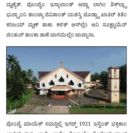
ಮ್ಹಣ್ಯೆತ್. ಪೊಂಪೈಂ ಇಸ್ಕಾಲಾಂತ್ ಆಪ್ಣಾ ಲಾಗಿಂ ಶಿಕ್‌ಲ್ಲ್ಯಾ
ಭುರ‍್ಗ್ಯಾಂನಿ ತಾಂಚ್ಯಾ ಜಿವಿತಾಂತ್ ಯಶಸ್ವಿ ಜೊಡ್ಚ್ಯಾ ಖಾತಿರ್ ಕಿತೆಂ
ಕರಿಜಯ್ ಮ್ಹಣ್ ತಾಕಾ ಕಳಿತ್ ಆಸ್‌ಲ್ಲೆಂ ಆನಿ ಸೂಕ್ಷ್ಮಾಯೆನ್
ಚಿಂತುನ್ ತಾಂಕಾ ತಾಣೆ ವಾಗಯಿಲ್ಲೆಂ ಜಾವ್ನಾಸಾ.
ಪೊಂಪೈ ಮಾಯೆಕ್ ಸಮರ‍್ಪಿಲ್ಲಿ ಇಗರ‍್ಜ್ 1921 ಇಸ್ವೆಂತ್ ಭಕ್ತಿಕಾಂ