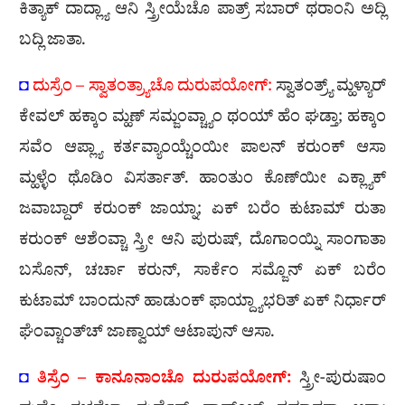
ಕಿತ್ಯಾಕ್ ದಾದ್ಲ್ಯಾ ಆನಿ ಸ್ತ್ರೀಯೆಚೊ ಪಾತ್ರ್ ಸಬಾರ್ ಥರಾಂನಿ ಅದ್ಲಿ
ಬದ್ಲಿ ಜಾತಾ.
◘
ದುಸ್ರೆಂ – ಸ್ವಾತಂತ್ರ್ಯಾಚೊ ದುರುಪಯೋಗ್:
ಸ್ವಾತಂತ್ರ್ಯ್ ಮ್ಹಳ್ಯಾರ್
ಕೇವಲ್ ಹಕ್ಕಾಂ ಮ್ಹಣ್ ಸಮ್ಜಂವ್ಚ್ಯಾಂ ಥಂಯ್ ಹೆಂ ಘಡ್ತಾ; ಹಕ್ಕಾಂ
ಸವೆಂ ಆಪ್ಲ್ಯಾ ಕರ್ತವ್ಯಾಂಯ್ಚೆಂಯೀ ಪಾಲನ್ ಕರುಂಕ್ ಆಸಾ
ಮ್ಹಳ್ಳೆಂ ಥೊಡಿಂ ವಿಸರ್ತಾತ್. ಹಾಂತುಂ ಕೊಣ್‍ಯೀ ಎಕ್ಲ್ಯಾಕ್
ಜವಾಬ್ದಾರ್ ಕರುಂಕ್ ಜಾಯ್ನಾ; ಏಕ್ ಬರೆಂ ಕುಟಾಮ್ ರುತಾ
ಕರುಂಕ್ ಆಶೆಂವ್ಚಾ ಸ್ತ್ರೀ ಆನಿ ಪುರುಷ್, ದೊಗಾಂಯ್ನಿ ಸಾಂಗಾತಾ
ಬಸೊನ್, ಚರ್ಚಾ ಕರುನ್, ಸಾರ್ಕೆಂ ಸಮ್ಜೊನ್ ಏಕ್ ಬರೆಂ
ಕುಟಾಮ್ ಬಾಂದುನ್ ಹಾಡುಂಕ್ ಫಾಯ್ದ್ಯಾಭರಿತ್ ಏಕ್ ನಿರ್ಧಾರ್
ಘೆಂವ್ಚಾಂತ್‍ಚ್ ಜಾಣ್ವಾಯ್ ಆಟಾಪುನ್ ಆಸಾ.
◘
ತಿಸ್ರೆಂ – ಕಾನೂನಾಂಚೊ ದುರುಪಯೋಗ್:
ಸ್ತ್ರೀ-ಪುರುಷಾಂ