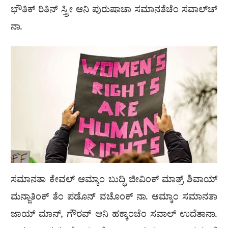
ಭೌತಿಕ್ ರಿತಿನ್ ಸ್ತ್ರೀ ಆನಿ ಪುರುಷಾಚಾ ಸಮಾನತೆಚೆಂ ಸವಾಲ್‍ಚ್
ನಾ.
ಸಮಾನತಾ ಕೇವಲ್ ಆಮ್ಕಾಂ ಬುದ್ಧಿ ಜೀವಿಂಕ್ ಮಾತ್ರ್ ಶಿವಾಯ್
ಮನ್ಜಾತಿಂಕ್ ತೆಂ ಪಡೊನ್ ವಚೊಂಕ್ ನಾ. ಆಮ್ಕಾಂ ಸಮಾನತಾ
ಜಾಯ್ ಮಾನ್, ಗೌರವ್ ಆನಿ ಹಕ್ಕಾಂಚೆಂ ಸವಾಲ್ ಉದೆತಾನಾ.