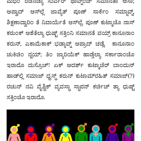
ಮಧೆಂ ರಚನೆಚ್ಯಾ ಸುರ್ವೆರ್ ಥಾವ್ನ್ಂಚ್ ಸಮಾನತಾ ಆಸಾ;
ಅಪ್ವಾದ್ ಆಸ್‍ಲ್ಲೆ ಜಾವ್ಯೆತ್ ಪೂಣ್ ಸಾರ್ಕೆಂ ಸಮ್ಜಾವ್ನ್,
ಶಿಕ್ಷಣಾದ್ವಾರಿಂ ತೆ ನಿವಾರ್ಯೆತೆ ಆಸ್‍ಲ್ಲೆ. ಪೂಣ್ ಕುಟ್ಮಾಚೊ ನಾಸ್
ಕರುಂಕ್ ಆಶೆತೆಲ್ಯಾ ಧುಷ್ಟ್ ಸಕ್ತಿಂನಿ ಸಮಾನತೆ ವಯ್ರ್ ಕಾನೂನಾಂ
ಕರುನ್, ಎಕಾಮೆಕಾಕ್ ಭಡ್ಕಾವ್ನ್ ಆಪ್ರಾದ್ ಚಡ್ಲೆ. ಕಾನೂನಾಂ
ಚುಕಿಚಿಂ ನ್ಹಯ್; ತಿಂ ಜ್ಯಾರಿಯೆಕ್ ಹಾಡ್ತೆಲ್ಯಾ ಸರ್ಕಾರಾಂಚೊ
ಇರಾದೊ ದುಸ್ರೊಚ್! ಏಕ್ ಆದರ್ಶ್ ಕುಟ್ಮಾಚೆರ್ ಬಾಂದುನ್
ಹಾಡ್‍ಲ್ಲಿ ಸಮಾಜ್ ಧ್ವಸ್ಥ್ ಕರುನ್ ಕುಟಾಮ್‍ರಹಿತ್ ಸಮಾಜ್(?)
ರಚುನ್ ನವಿ ವೈಶ್ವಿಕ್ ವ್ಯವಸ್ಥಾ ಸ್ಥಾಪನ್ ಕರ್ಚಿಚ್ ತ್ಯಾ ಧುಷ್ಟ್
ಸಕ್ತಿಂಚೊ ಇರಾದೊ.