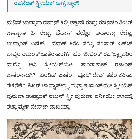
ರಚನೆಂತ್ ಸ್ತ್ರೀಯೆಕ್ ಅಗ್ರ್ ಸ್ಥಾನ್!
ಮನಿಸ್ ಜಾವ್ನಾಸಾ ದೆವಾನ್ ಕೆಲ್ಲಿ ಅಕ್ರೇಚಿ ರಚ್ನಾ; ರಚನೆಚೆಂ ಶಿಖರ್
ಜಾವ್ನಾಸಾ ಹಿ ರಚ್ನಾ. ದೆವಾನ್ ಪಯ್ಲೆಂ ಅದಾಂವ್ಕ್ ರಚ್ಲೊ,
ಉಪ್ರಾಂತ್ ಏವೆಕ್. ದೆವಾಕ್ ಕಿತೆಂ ಸಗ್ಳೊ ಸಂಸಾರ್ ಎಕ್‍ಚ್
ಪಾವ್ಟಿಂ ರಚುಂಕ್ ಜಾತೆಂನಾಂಗಿ? ಹೆರ್ ಜೀವಿಂಕ್ ರಚ್‍ಲ್ಲ್ಯಾಪರಿಂ
ದಾದ್ಲೊ ಆನಿ ಸ್ತ್ರೀಯೆಕ್‍ಯೀ ಸಾಂಗಾತಾಚ್ ರಚುಂಕ್
ಜಾತೆಂನಾಂಗಿ? ಖಂಡಿತ್ ಜಾತೆಂ! ಪೂಣ್ ದೇವ್ ತಶೆಂ ಕರಿನಾ.
ರಚನೆಚೆಂ ಶಿಖರ್ ಜಾವ್ನಾಸ್‍ಲ್ಲ್ಯಾ ಮನ್ಶಾ ಕುಳಾಂತ್‍ಯೀ ಸ್ತ್ರೀಯೆಕ್
ಪುರುಷಾ ಉಪ್ರಾಂತ್ ರಚುನ್ ಸ್ತ್ರೀ ಪುರುಷಾ ವರ್ನಿಯೀ ಊಂಚ್ಲಿ
ರಚ್ನಾ ಮ್ಹಣ್ ದೇವ್‍ಚ್ ದಾಖಯ್ತಾ.