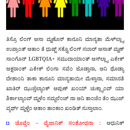
ತಿಸ್ರೊ ಲಿಂಗ್ ಆಸಾ ಮ್ಹಣೊನ್ ಕಾನೂನಿ ಮಾನ್ಯತಾ ಮೆಳ್‍ಲ್ಲ್ಯಾ
ಉಪ್ರಾಂತ್ ಆತಾಂ ತೆ ಧುಷ್ಟ್ ಸಕ್ತ್ಯೊ ಲಿಂಗ್ ಸಬಾರ್ ಆಸಾತ್ ಮ್ಹಣ್
ಸಾಂಗೊನ್ LGBTQIA+ ಸಮುದಾಯಾಂತ್ ಆಸ್‍ಲ್ಲ್ಯಾ ಎಕೇಕ್
ಅಕ್ಷರಾಂಕ್ ಎಕೇಕ್ ಲಿಂಗಾ ಸವೆಂ ಜೊಡ್ತಾನಾ, ಆನಿ ಥೊಡ್ಯಾ
ದೇಶಾಂನಿ ತಾಕಾ ಕಾನೂನಿ ಮಾನ್ಯತಾಯೀ ಮೆಳ್ತಾನಾ, ಸಮಾನತೆ
ಖಾತಿರ್ ಝುಜ್ತೆಲ್ಯಾಂಕ್ ಆಪುಣ್ ಖಂಯ್ ಚುಕ್ಲ್ಯಾಂವ್ ಯಾ
ಶಿರ್ಕಾಲ್ಯಾಂವ್ ಮ್ಹಳೆಂ ಸಮ್ಜಲೆಂಚ್ ನಾ ಆನಿ ತಾಂಚೆಂ ತೆಂ ಝುಜ್
ವ್ಯರ್ಥ್ ಮ್ಹಳ್ಳೆಂ ಆತಾಂ ತಾಂಕಾಂ ಖಂಡಿತ್ ಸುಸ್ತಾಲಾಂ.
◘
ಚೊವ್ತೆಂ – ವೈಜಾನಿಕ್ ಸಂಶೋಧನಾ :
ಆಧುನಿಕ್