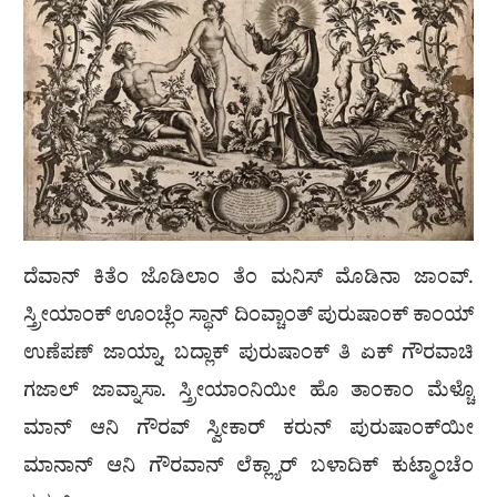
ದೆವಾನ್ ಕಿತೆಂ ಜೊಡಿಲಾಂ ತೆಂ ಮನಿಸ್ ಮೊಡಿನಾ ಜಾಂವ್.
ಸ್ತ್ರೀಯಾಂಕ್ ಊಂಚ್ಲೆಂ ಸ್ಥಾನ್ ದಿಂವ್ಚಾಂತ್ ಪುರುಷಾಂಕ್ ಕಾಂಯ್
ಉಣೆಪಣ್ ಜಾಯ್ನಾ, ಬದ್ಲಾಕ್ ಪುರುಷಾಂಕ್ ತಿ ಏಕ್ ಗೌರವಾಚಿ
ಗಜಾಲ್ ಜಾವ್ನಾಸಾ. ಸ್ತ್ರೀಯಾಂನಿಯೀ ಹೊ ತಾಂಕಾಂ ಮೆಳ್ಚೊ
ಮಾನ್ ಆನಿ ಗೌರವ್ ಸ್ವೀಕಾರ್ ಕರುನ್ ಪುರುಷಾಂಕ್‍ಯೀ
ಮಾನಾನ್ ಆನಿ ಗೌರವಾನ್ ಲೆಕ್ಲ್ಯಾರ್ ಬಳಾದಿಕ್ ಕುಟ್ಮಾಂಚೆಂ