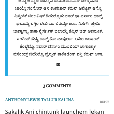
ಜಿವ್ಯಾ ಆವ್ಯಾಚಿ ಚಿಕಿತ್ಸಾ ವ ಬಯೋಸಿರಾಮಿಕ್ ಚಿಕಿತ್ಸೆ ವಿಶಿಂ
ಜಾಯ್ತೊ ಸಂಸೊದ್ ಆನಿ ಉಪಚಾರ್ ಕರುನ್ ಅನ್ಭೊಗ್ ಆಸ್ಚೊ
ವಿನ್ಸೆಂಟ್ ಬೆಂಜಮಿನ್ ಡಿಮೆಲ್ಲೊ ಸುಮಾರ್ ಧಾ ವರ್ಸಾಂ ಥಾವ್ನ್
ಭಲಾಯ್ಕೆ ಲಗ್ತಿಂ ಲೇಖನಾಂ ಬರಯ್ತೇ ಆಸಾ. ನಿಸರ್ಗ್ ಪ್ರೇಮಿ
ಜಾವ್ನಾಸ್ಚ್ಯಾ ತಾಕಾ ನೈಸರ್ಗಿಕ್ ಭಲಾಯ್ಕೆ ತೆವ್ಶಿನ್ ಚಡ್ ಅಭಿರುಚ್.
ಸಂಗೀತ್ ಮೆಸ್ತ್ರಿ ಜಾವ್ನ್ ತೋ ವಾವುರ್ಲಾ. ಆದಿಂ ಗಾವಾಂತ್
ಕೆಂಲ್ಬೆಟ್ಚೊ, ಸಬಾರ್ ವರ್ಸಾಂ ಮುಂಬಯ್ ಲಾಗ್ಸಾರ್ಚ್ಯಾ
ವಸಂಯ್ತ್ ಜಿಯೆಲ್ಲೊ, ಪ್ರಸ್ತುತ್ ತಾಕೊಡೆಂತ್ ವಸ್ತಿ ಕರುನ್ ಆಸಾ.
3 COMMENTS
ANTHONY LEWIS TALLUR KALINA
REPLY
Sakalik Ani chintunk launchem lekan