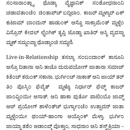
ಸಂಸಾರಾಂತ್ಲ್ಯಾ ಥೊಡ್ಯಾ ವೈಜ್ಞಾನಿಕ್ ಸಂಶೋಧನಾಂನಿ
ಚಡಾವತಾಂಚೆಂ ಚಿಂತಾಪ್‍ಚ್ ಬದ್ಲಿಲಾಂ. ಕಾಜರ್ ಮ್ಹಳ್ಯಾರ್ ಏಕ್
ಕುಟಾಮ್ ಬಾಂದುನ್ ಹಾಡುಂಕ್ ಆಸ್ಚೊ ಸಾಕ್ರಾಮೆಂತ್ ಮ್ಹಳ್ಳೆಂ
ವಿಸ್ರೊನ್ ಕೇವಲ್ ಲೈಂಗಿಕ್ ತೃಪ್ತಿ ಜೊಡ್ಚಾ ಖಾತಿರ್ ಆಸ್ಚಿ ವ್ಯವಸ್ಥಾ
ಮ್ಹಣ್ ಸಮ್ಜಂವ್ಚಾ ಥೊಡ್ಯಾಂಚಿ ಸಮ್ಜಣಿ.
Live-in-Relationship ತಸಲ್ಯಾ ಸಂಬಂದಾಂಕ್ ಕಾನೂನಿ
ಆಸ್ರೊ ದಿತಾನಾ ಆನಿ ತಾಚೊ ದುರುಪಯೋಗ್ ಜಾತಾನಾ ಸಮಾಜ್
ಕಿತೆಂಚ್ ಕರುಂಕ್ ಸಕಾನಾ. ಭುರ್ಗಿಂಚ್ ನಾಕಾತ್ ಆನಿ ಜಾಯ್ ತರ್
ತಿಂ ಪೊಸ್ಕಿಂ ಘೆವ್ಯೆತ್ ಮ್ಹಳ್ಳೊ ನಿರ್ಧಾರ್ ಘೆವ್ನ್ ಕಾಜರ್
ಜಾಂವ್ಚಿಂಯೀ ಆಸಾತ್. ಆನಿ ಹಾಕಾ ಪುರ್ತೊ ಪಾಟಿಂಬೊ ಜಾವ್ನ್
ಆಜ್ ಪ್ರಯೋಗ್ ಶಾಳೆಂತ್‍ಚ್ ಭುರ್ಗ್ಯಾಂಚೆಂ ಉತ್ಪಾದನ್ ಜಾತಾ
ಮ್ಹಳ್ಳೆಂಯೀ ಥಂಯ್-ಹಾಂಗಾ ಆಯ್ಕೊಂಕ್ ಮೆಳ್ತಾ. ಭುರ್ಗಿಂ
ಜಾಯ್ನಾ ತಶೆಂ ಆಡಾಂವ್ಕ್ ವೊಕ್ತಾಂ, ಸಾಧನಾಂ ಆನಿ ಶಸ್ತ್ರ್‌ಕ್ರಿಯಾ –