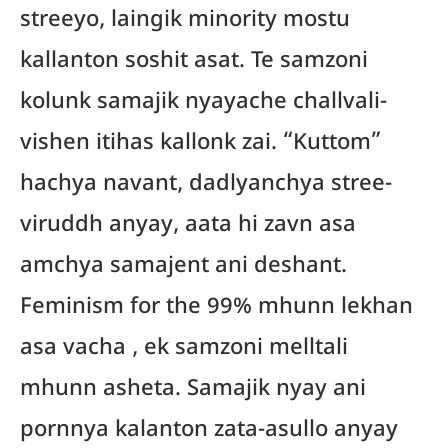
streeyo, laingik minority mostu
kallanton soshit asat. Te samzoni
kolunk samajik nyayache challvali-
vishen itihas kallonk zai. “Kuttom”
hachya navant, dadlyanchya stree-
viruddh anyay, aata hi zavn asa
amchya samajent ani deshant.
Feminism for the 99% mhunn lekhan
asa vacha , ek samzoni melltali
mhunn asheta. Samajik nyay ani
pornnya kalanton zata-asullo anyay