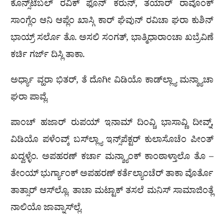
ಕೊನ್ಸ್‌ಟೆಬಲ್ ರವಿಕ್ ಫೊನ್ ಕರುನ್, ತಯಾರ್ ರಾವೊಂಕ್
ಸಾಂಗ್ಲೆಂ ಆನಿ ಆಪ್ಲೆಂ ಖಾಸ್ಗಿ ಕಾರ್ ಘೆವುನ್ ರವಿಚಾ ಘರಾ ಕುಶಿನ್
ಭಾಯ್ರ್ ಸರ್ಲೊ ತೊ. ಅಸಲಿ ಸಂಗತ್‌, ಭಾತ್ಮಿಧಾರಾಂಚಾ ಖಬ್ರೆವಿಣೆ
ಕರ್ಚಿ ಗರ್ಜ್‌ ದಿಸ್ಲಿ ತಾಕಾ.
ಅರ್ಧ್ಯಾ ವ್ಹರಾ ಭಿತರ್, ತೆ ದೊಗೀ ವಿಡಿಯೊ ಕಾಡ್‌ಲ್ಲ್ಯಾ ಮನ್ಶ್ಯಾಚಾ
ಘರಾ ಪಾವ್ಲೆ.
ಪಾಂಚ್ ಹಜಾರ್ ರುಪಯ್ ಇನಾಮ್ ದಿಂವ್ಚಿ ಭಾಸಾವ್ಣಿ ದೀವ್ನ್,
ವಿಡಿಯೊ ಪಳೆಂವ್ಕ್ ಬಸ್‌ಲ್ಲ್ಯಾ ಇನ್ಸ್‌ಪೆಕ್ಟರ್ ಕುಲಾಸೊಚೆಂ ಪೀಂತ್
ಖದ್ವಳ್ಳೆಂ. ಅಪಹರಣ್ ಕರ್ಚಾ ಮನ್ಶ್ಯಾಂಕ್ ಕಾಂಠಾಳ್ತಾಲೊ ತೊ –
ತೇಂಯ್ ಭುರ್ಗ್ಯಾಂಕ್ ಅಪಹರಣ್ ಕರ್ತೆಲ್ಯಾಂಚೆರ್ ತಾಕಾ ವೊರ್ತೊ
ತಾತ್ಸಾರ್ ಆಸ್‌ಲ್ಲೊ. ತಾಚಾ ಮಟ್ಟಾಕ್ ತಸಲೆ ಮನಿಸ್ ಸಾಮಾಜಿಂತ್ಲೆ
ನಾಲಿಯೊ ಜಾವ್ನಾಸ್‌ಲ್ಲೆ.