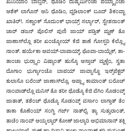
ಖುನಿಯಾಂ ಬಾಬ್ತಿನ್, ಥೊಡಿಂ ದುಷ್ಕರ್ಮಿಂಚಾ ಪಯ್ಶ್ಯಾಂಚಾ
ಆಶೆಕ್ ಲಾಗೊನ್ ಆನಿ ಥೊಡಿಂ, ವ್ಹಡಿಲಾಂಕ್‌ ಬೂದ್‌ ಶಿಕಂವ್ಚಾ
ಖಾತಿರ್!. ಸಕ್ಡಾಂಕ್ ಸೊದುಂಕ್ ಭಾಯ್ರ್ ಸರ್ಲ್ಯಾರ್, ಸ್ಟೇಶನಾಂತ್
ಚಾರ್ ಡಜನ್ ಪೊಲಿಸ್ ಪುಣಿ ಜಾಯ್ ಪಡ್ತಿತ್ ಮ್ಹಣ್ ತೊ
ಜಾಣಾಸ್‌ಲ್ಲೊ ತರೀ ಖಂಚ್ಯೋಯ್ ಕೆಜಿ ತಾಣೆ ಗೋಸ್ಪರಿ ಕೆಲ್ಲ್ಯೊ
ನಾಂತ್. ಹರ್ಯೆಕಾ ಆವಯ್-ಬಾಪಾಯ್ಕ್, ಘೊವಾ-ಬಾಯ್ಲೆಕ್, ತಾ-
ತಾಂಚಾ ಭುರ‍್ಗ್ಯಾಂ ವಿಷ್ಯಾಂತ್ ಹುಸ್ಕೊ ಆಸ್ತಾಚ್ ಮ್ಹಳ್ಳೆಂ, ಸ್ವತಾ
ದೊಗಾಂ ಭುರ್ಗ್ಯಾಂಚೊ ಬಾಪಯ್ ಜಾವ್ನಾಸ್ಚೊ ಇನ್ಸ್‌ಪೆಕ್ಟರ್
ಕುಲಾಸೊ ಬರೆಂಚ್ ಜಾಣಾಸ್‌ಲ್ಲೊ. ಆಪ್ಲ್ಯಾ ಕಾಮಾಂತ್ ಬರೊಚ್
ನಾಂವಾಡ್‌ಲ್ಲೊ ಮನಿಸ್ ತೊ ತರೀ ಥೊಡ್ಯೊ ಕೆಜಿ ವೆಗಿಂ ಸೊಡಂವ್ಕ್
ಜಾತಾತ್, ತಶೆಂಚ್ ಥೊಡ್ಯೊ ಸೊಡಂವ್ಕ್ ವರ್ಸಾಂ ಲಾಗ್ತಾತ್ ತೆಂ
ತಾಕಾ ಕೊಣೆಂಯ್ ಸಂಗ್ಚಿ ಗರ್ಜ್ ನಾತ್‌ಲ್ಲಿ. ತ್ಯಾ ಸುತ್ತುರಾಂತ್,
ತಾಚೆಂ ನಾಂವ್ ಆಯ್ಕಲ್ಯಾರ್ ಕೋಣ್ ಜಾಲ್ಯಾರಿ ಅಭಿಮಾನಾನ್ ತಕ್ಲಿ