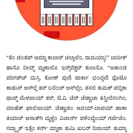
“ತೆಂ ಚಿಂತಪ್ ಆಮ್ಚಾ ಕಾಲಾರ್ ಚಲ್ತಾಲೆಂ, ರಾಮಯ್ಯಾ!” ಬಾರೀಕ್
ಹಾಸೊ ದೀವ್ನ್ ಮ್ಹಣಾಲೊ ಇನ್ಸ್‌ಪೆಕ್ಟರ್ ಕುಲಾಸೊ. “ಆತಾಂಚಿ
ಪರಿಗತ್‌ಚ್ ದುಸ್ರಿ. ಕೋಣ್ ಪುಣಿ ಪಾರ್ಕಾ ಭಂವ್ತಣಿ ಫೊಟೊ
ಕಾಡುನ್ ಆಸ್‌ಲ್ಲೆ ತರ್ ಬರೆಂಚ್ ಆಸ್‌ಲ್ಲೆಂ. ತಸಲಿ ಕುಮಕ್ ಪಬ್ಲಿಕಾ
ಥಾವ್ನ್ ಮೆಳಜಾಯ್ ತರ್, ಟಿ.ವಿ. ಚೆರ್ ಚೆಡ್ವಾಚಾ ತಸ್ವೀರೆಸಂಗಿಂ,
ಮಾಹೆತ್ ಘಾಲಿಜಾಯ್. ಚೆಡ್ವಾಚಿಂ ಆವಯ್-ಬಾಪಯ್ ಹಾಕಾ
ತಯಾರ್ ಆಸಾತ್‌ಗಿ ಮ್ಹಳ್ಳೆಂ ವಿಚಾರ್ನ್ ಪಳೆಂವ್ಚೆಂಯ್ ಗರ್ಜೆಚೆಂ.
ಸದ್ದ್ಯಾಕ್ ಇತ್ಲೆಂ ಕರ್ನ್ ಮ್ಹಾಕಾ ತುಮಿ ಖಬರ್ ದಿಜಾಯ್. ತುಮ್ಕಾ