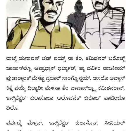
ರಾಜ್ಯ್ ಚುನಾವಣ್ ಚಡ್ ಪಯ್ಸ್ ನಾ ತೆಂ, ಕಮಿಷನರ್ ಬರೊಚ್ಚ್
ಜಾಣಾಸ್‌ಲ್ಲೊ. ಆಪ್ರಾಧ್ಯಾಕ್ ಧರ್ಲ್ಯಾರ್, ತ್ಯಾ ವರ್ವಿಂ ರಾಜಕೀಯ್
ಫುಡಾರ‍್ಯಾಂಕ್ ಮೆಳ್ಚೊ ಪ್ರಚಾರ್ ಸಾಂಗ್ಚೊ ನ್ಹಯ್. ಅಸಲೊ ಅವ್ಕಾಸ್
ಕಿತ್ಲೆ ಪಯ್ಶೆ ದಿಲ್ಯಾರೀ ಮೆಳನಾ ತೆಂ ಜಾಣಾಸ್‌ಲ್ಲ್ಯಾ ಕಮಿಶನರಾನ್,
ಇನ್ಸ್‌ಪೆಕ್ಟರ್ ಕುಲಾಸೊಚಾ ಆಲೊಚನೆಕ್ ಬರೊಚ್ ಪಾಟಿಂಬೊ
ದಿಲೊ.
ಪರ್ವಣ್ಗಿ ಮೆಳ್ತಚ್, ಇನ್ಸ್‌ಪೆಕ್ಟರ್ ಕುಲಾಸೊನ್, ಸೀನಿಯರ್