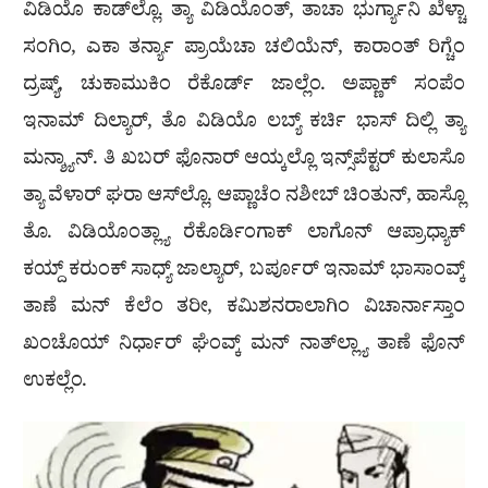
ವಿಡಿಯೊ ಕಾಡ್‌ಲ್ಲೊ. ತ್ಯಾ ವಿಡಿಯೊಂತ್, ತಾಚಾ ಭುರ್ಗ್ಯಾನಿ ಖೆಳ್ಚಾ
ಸಂಗಿಂ, ಎಕಾ ತರ್ನ್ಯಾ ಪ್ರಾಯೆಚಾ ಚಲಿಯೆನ್, ಕಾರಾಂತ್ ರಿಗ್ಚೆಂ
ದ್ರಷ್ಯ್, ಚುಕಾಮುಕಿಂ ರೆಕೊರ್ಡ್ ಜಾಲ್ಲೆಂ. ಅಪ್ಣಾಕ್ ಸಂಪೆಂ
ಇನಾಮ್ ದಿಲ್ಯಾರ್, ತೊ ವಿಡಿಯೊ ಲಬ್ಯ್ ಕರ್ಚಿ ಭಾಸ್ ದಿಲ್ಲಿ ತ್ಯಾ
ಮನ್ಶ್ಯಾನ್. ತಿ ಖಬರ್ ಫೊನಾರ್ ಆಯ್ಕಲ್ಲೊ ಇನ್ಸ್‌ಪೆಕ್ಟರ್ ಕುಲಾಸೊ
ತ್ಯಾ ವೆಳಾರ್ ಘರಾ ಆಸ್‌ಲ್ಲೊ. ಆಪ್ಣಾಚೆಂ ನಶೀಬ್ ಚಿಂತುನ್, ಹಾಸ್ಲೊ
ತೊ. ವಿಡಿಯೊಂತ್ಲ್ಯಾ ರೆಕೊರ್ಡಿಂಗಾಕ್ ಲಾಗೊನ್ ಆಪ್ರಾಧ್ಯಾಕ್
ಕಯ್ದ್ ಕರುಂಕ್ ಸಾಧ್ಯ್ ಜಾಲ್ಯಾರ್, ಬರ್ಪೂರ್ ಇನಾಮ್ ಭಾಸಾಂವ್ಕ್
ತಾಣೆ ಮನ್ ಕೆಲೆಂ ತರೀ, ಕಮಿಶನರಾಲಾಗಿಂ ವಿಚಾರ್ನಾಸ್ತಾಂ
ಖಂಚೊಯ್ ನಿರ್ಧಾರ್ ಘೆಂವ್ಕ್ ಮನ್ ನಾತ್‌ಲ್ಲ್ಯಾ ತಾಣೆ ಫೊನ್
ಉಕಲ್ಲೆಂ.