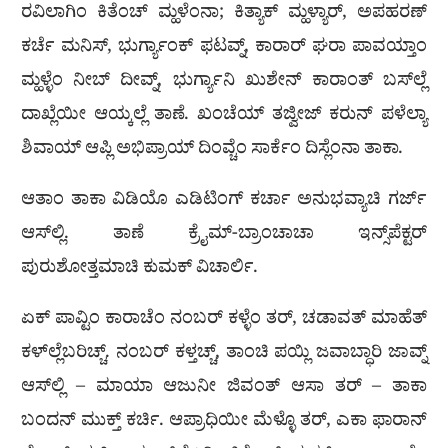
ರವಿಲಾಗಿಂ ಕಿತೆಂಚ್ ಮ್ಹಳೆಂನಾ; ಕಿತ್ಯಾಕ್ ಮ್ಹಳ್ಯಾರ್, ಅಪಹರಣ್
ಕರ್ಚೆ ಮನಿಸ್, ಭುರ್ಗ್ಯಾಂಕ್ ಫಟವ್ನ್, ಕಾರಾರ್ ಘರಾ ಪಾವಯ್ತಾಂ
ಮ್ಹಳ್ಳೆಂ ನೀಬ್ ದೀವ್ನ್, ಭುರ್ಗ್ಯಾನಿ ಖುಶೇನ್ ಕಾರಾಂತ್ ಬಸ್‌ಲ್ಲೆ
ದಾಖ್ಲೆಯೀ ಆಯ್ಕಲ್ಲೆ ತಾಣೆ. ಖಂಚೆಯ್ ತಜ್ವೀಜ್ ಕರುನ್ ಪಳೆಲ್ಯಾ
ಶಿವಾಯ್ ಆಪ್ಲಿ ಅಭಿಪ್ರಾಯ್ ದಿಂವ್ಚೆಂ ಸಾರ್ಕೆಂ ದಿಸ್ಲೆಂನಾ ತಾಕಾ.
ಆತಾಂ ತಾಕಾ ವಿಡಿಯೊ ಎಡಿಟಿಂಗ್ ಕರ್ಚಾ ಅನುಭವ್ಯಾಚಿ ಗರ್ಜ್
ಆಸ್‌ಲ್ಲಿ. ತಾಣೆ ಕ್ರೈಮ್-ಬ್ರಾಂಚಾಚಾ ಇನ್ಸ್‌ಪೆಕ್ಟರ್
ಪುರುಶೋತ್ತಮಾಚಿ ಕುಮಕ್ ವಿಚಾರ್ಲಿ.
ಏಕ್ ಪಾವ್ಟಿಂ ಕಾರಾಚೆಂ ನಂಬರ್ ಕಳ್ಳೆಂ ತರ್, ಚಡಾವತ್ ಮಾಹೆತ್
ಕಳ್‌ಲ್ಲೆಬರಿಚ್ಚ್. ನಂಬರ್ ಕಳ್ತಚ್ಚ್, ತಾಂಚಿ ಪಯ್ಲಿ ಜವಾಬ್ಧಾರಿ ಜಾವ್ನ್
ಆಸ್‌ಲ್ಲಿ – ಮಾಯಾ ಆಜುನೀ ಜಿವಂತ್ ಆಸಾ ತರ್ – ತಾಕಾ
ಬಂದನ್ ಮುಕ್ತ್ ಕರ್ಚಿ. ಆಪ್ರಾಧಿಯೀ ಮೆಳ್ಳೊ ತರ್, ಎಕಾ ಫಾರಾನ್