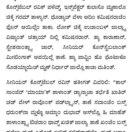
ಕೊನ್ಸ್‌ಟೆಬಲ್ ರವಿಕ್ ಪಳೆವ್ನ್, ಇನ್ಸ್‌ಪೆಕ್ಟರ್ ಕುಲಾಸೊ ಮ್ಹಣಾಲೊ
ಚಿಕ್ಕೆ ಗರಮ್ ತಾಳ್ಯಾನ್. ಥೊಡ್ಯಾಚ್ ವೆಳಾ ಆದಿಂ ಕಮಿಷನರಾಚೆಂ
ಫೊನ್ ಆಯಿಲ್ಲೆಂ ತಾಕಾ. ಲೋಕ್ ಚಿಕ್ಕೆ ಉಚಾಂಬಳ್ ಜಾಲ್ಲ್ಯಾ
ವಿಷ್ಯಾಂತ್ ಚತ್ರಾಯ್ ದಿಲ್ಲಿ ಕಮಿಷನರಾನ್. ತ್ಯಾ ಕಾರಾಣಾನ್,
ಸ್ಟೇಶನಾಂತ್ಲ್ಯಾ ಚಾರ್, ಸೀನಿಯರ್ ಕೊನ್‌ಸ್ಟೆಬಲಾಂಕ್
ಮೀಟಿಂಗಾಕ್ ಆಪಯಿಲ್ಲೆ ತಾಣೆ. ಹ್ಯಾ ಪಾವ್ಟಿಂ ಹೊ ಘೊಟಾಳೊ
ಸೊಡಯ್ಜಾಯಿಚ್ ಮ್ಹಣ್ ನಿರ್ಧಾರ್ ಜಾಲ್ಲೊ ತಾಚಾ ಮತಿಂತ್.
ಸೀನಿಯರ್ ಕೊನ್ಸ್‌ಟೆಬಲ್ ರವಿನ್ ಹಕೀಗತ್ ವಿವರಿಲಿ: “ಕಾಲ್
ಸಾಂಜೆರ್ ‘ಮಾಯಾ’ಕ್ ಶಾಳಾಂತ್ ಡ್ಯಾನ್ಸಾಚಾ ತರ್ಭೆತೆ ಖಾತಿರ್
ಚಡ್ ವೇಳ್ ರಾವೊಂಕ್ ಪಡ್‌ಲ್ಲ್ಯಾನ್, ತಾಣೆ ಸದಾಂಚೆಂ ಬಸ್ಸ್
ಧರುಂಕ್‌ನಾ ಮ್ಹಳ್ಳೊ ಆಮ್ಕಾಂ ದುಭಾವ್ ಆಸ್‌ಲ್ಲೊ. ಹಿ ಮಾಹೆತ್
ಶಾಳಾಂತ್ಲ್ಯಾ ಟಿಚರಾಂ ಥಾವ್ನ್ ಖಚಿತ್ ಜಾಲ್ಯಾ. ತಾಣೆ ಖಂಚೆಂ ಬಸ್ಸ್