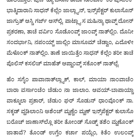
ಹಾಲಯ್ತಾಲೆ. ಪುಣ್ ಹ್ಯಾ ದಿಸಾನಿ ತಾಚಾ ನಾಂವಾಕ್ ಕರಿ ಪುಸುಂಕ್
ಭಾತ್ಮಿದಾರಾನಿ ಸಾಧನ್ ಕೆಲ್ಲೆಂ ಜಾಲ್ಲ್ಯಾನ್, ಇನ್ಸ್‌ಪೆಕ್ಟರ್ ಕುಲಾಸೊನ್
ಜಾಗ್ರುತ್ ಆಸ್ಚಿ ಗರ್ಜ್ ಆಸ್‌ಲ್ಲಿ. ಪಾಟ್ಲ್ಯಾ ಸ ಮಹಿನ್ಯಾ ಥಾವ್ನ್ ದೋನ್
ಪ್ರಕರಣಾ, ತಾಚೆ ವರ್ವಿಂ ಸೊಡೊಂವ್ಕ್ ಜಾಂವ್ಕ್ ನಾತ್‌ಲ್ಲಿಂ. ದೊನೀ
ಸಂದರ್ಭಾನಿ, ನಪಂಯ್ಚ್ ಜಾಲ್ಲಿಂ ಮಾಸೂಮ್ ಚೆಡ್ವಾಂ, ಎದೊಳೀ
ಮೆಳೊಂಕ್ ನಾತ್‌ಲ್ಲಿಂ. ತಾಣೆ ಜಾಯಿತ್ತೆಂ ಸಾಧನ್ ಕೆಲ್ಲೆಂ ತರೀ ತಾಚೆ
ಪೊಲಿಸ್ ಕಸಲಿಚ್ ಮಾಹೆತ್ ಆಪ್ಣಾಂವ್ಕ್ ಸಕೊಂಕ್ ನಾತ್‌ಲ್ಲೆ.
ಹೆಂ ಸಗ್ಳೆಂ ಪಾವಾನಾತ್‌ಲ್ಲ್ಯಾಕ್, ಕಾಲ್, ಮಾಯಾ ನಾಂವಾಚೆಂ
ಬಾರಾ ವರ್ಸಾಂಚೆಂ ಚೆಡುಂ ನಾ ಜಾಲಾಂ. ಆವಯ್-ಬಾಪಾಯ್ಚಾ
ವಾಕ್ಮೂಲಾ ಪ್ರಕಾರ್, ಚೆಡುಂ ಘರ್ ಸೊಡುನ್ ಧಾಂವೊಂಕ್ ನಾ.
ಸಕ್ಕಡ್ ವ್ಹಡಿಲಾಂನಿ ಅಶೆಂಚ್ ಮ್ಹಣ್ಚೆಂ ಮ್ಹಣ್ ಇನ್ಸ್‌ಪೆಕ್ಟರ್ ಕುಲಾಸೊ
ಬರೊಚ್ ಜಾಣಾಸ್‌ಲ್ಲೊ ತರೀ ತೋಂಡ್ ಸೊಡ್ನ್ ತಶೆಂ ಮ್ಹಣೊಂಕ್
ಜಾತಾವೆ? ತೊಂಡ್ ಉಗ್ತೆಂ ಕರ್ಚಾ ಪಯ್ಲೆಂ, ಕಿತೆಂ ಉಲಂವ್ಕ್