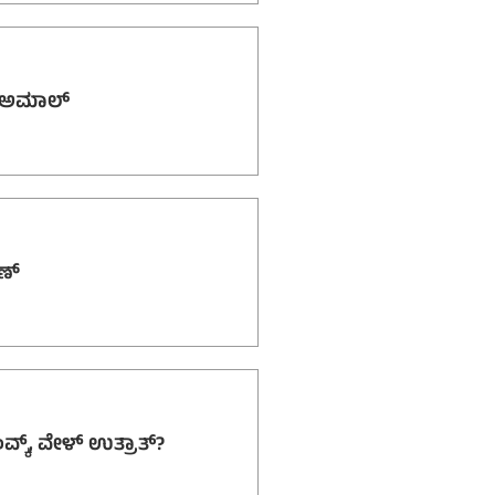
ಆನಿ ಅಮಾಲ್
ಣ್
್ಕ್‌, ವೇಳ್‌ ಉತ್ರಾತ್?