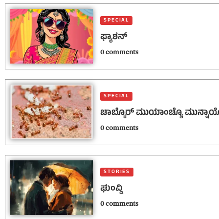
SPECIAL
ಫ್ಯಾಶನ್
0 comments
SPECIAL
ಚಾಬ್ಕೊರ್‌ ಮುಯಾಂಚ್ಯೊ ಮುನ್ನಾಯ್ಯ
0 comments
STORIES
ಘುಂವ್ಡಿ
0 comments