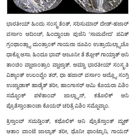
ಭಾರತೀಯ್ ಹಿಂದು ಸಂಸ್ಕ್ರತೆಂತ್, ಸರಿಸುಮಾರ್ ದೇಡ್-ಹಜಾರ್
ವರ್ಸಾಂ ಆದಿಂಚ್, ಹಿಂದ್ವಾಂಚಾ ಪುಜೆನಿ ‘ಸಾಮವೇದ’ ಪವಿತ್
ಗ್ರಂಥಾಂತ್ಲ್ಯಾ ಮಂತ್ರಾಂಕ್ ಗಾಯನಾ ರೂಪಿಂ ಉತ್ರಾಯಿಲ್ಲ್ಯಾಚೊ
ಧಾಕ್ಲೊ ಆಸಾ. ಹಿಂದೂ ಭಾವ್ ಆಜೂನೀ ತೆ ಶ್ಲೋಕ್ ಗಾಯ್ತಾತ್ ಆನಿ
ತಾಂಚಿಂ ವ್ಹಾಜಾಂತ್ರಾಂ ವ್ಹಾಜ್ತಾತ್. ಆಮ್ಚಾ ಭಾರತೀಯ್ ಸಂಸ್ಕ್ರತಿ
ವಿಶ್ಯಾಂತ್ ಉಲಂವ್ಚೆಂ ತರ್, ಧಾ ಹಜಾರ್ ವರ್ಸಾಂ ಆದ್ಲ್ಯೊ ಸಂಗ್ತಿ
ಉಜ್ವಾಡಾಕ್ ಹಾಡ್ಯೆತ್ ತರೀ, ಹಾಂಗಾಸರ್ ಆಮಿ ಕೊಯರಾ ವಿಶಿಂ
ಸಮ್ಜೊಂಕ್ ಪಳೆತಾಂವ್ ಜಾಲ್ಲ್ಯಾನ್, ಕತೊಲಿಕ್ ಆನಿ
ಪ್ರೊತೆಸ್ತಾಂತಾಂಚಾ ಕೊಯರ್ ಚರಿತ್ರೆ ವಿಶಿಂ ಸಮ್ಜೊವ್ಯಾಂ.
ಕ್ರಿಸ್ತಾಂವ್ ಸಮಡ್ತಿಂತ್, ಕಥೊಲಿಕ್ ಆನಿ ಪ್ರೊತೆಸ್ತಾಂತ್ ಮ್ಹಣ್
ಆತಾಂ ವಾಂಟೆ ಜಾಲ್ಯಾತ್ ತರೀ, ಥೊನೀ ಫಾಂಟ್ಯಾನಿ, ಗಾಯನ್