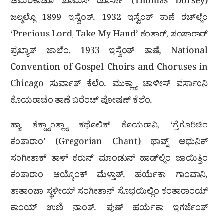
ಅಮೆರಿಕಾಚೊ ತೊಮಸ್ ಡೊರ್ಸೀ (Thomas Dorsey)
ಜಲ್ಮಲ್ಲೊ 1899 ಇಸ್ವೆಂತ್. 1932 ಇಸ್ವೆಂತ್ ತಾಣೆ ರಚ್‌ಲ್ಲೆಂ
‘Precious Lord, Take My Hand’ ಕಂತಾರ್, ಸಂಸಾರಾರ್
ಪ್ರಖ್ಯಾತ್ ಜಾಲೆಂ. 1933 ಇಸ್ವೆಂತ್ ತಾಣೆ, National
Convention of Gospel Choirs and Choruses in
Chicago ಸುರ್ವಾತ್ ಕೆಲೆಂ. ಮುಕ್ಲ್ಯಾ ಚಾಳೀಸ್ ವರ್ಸಾಂನಿ
ಕೊಯರಾಚೆಂ ತಾಣೆ ಬರೆಂಚ್ ಪೋಷಣ್ ಕೆಲೆಂ.
ಹ್ಯಾ ಶೆಕ್ಡ್ಯಾಂತ್ಲ್ಯಾ ಕಥೊಲಿಕ್ ಕೊಯರಾನಿ, ‘ಗ್ರೆಗೊರಿಚಿಂ
ಕಂತಾರಾಂ’ (Gregorian Chant) ಥಾವ್ನ್ ಆಧುನಿಕ್
ಸಂಗೀತಾಕ್ ತಾಳ್ ಕರುನ್ ಮಾಂಡುನ್ ಹಾಡ್‌ಲ್ಲಿಂ ಜಾಯಿತ್ತಿಂ
ಕಂತಾರಾಂ ಆಯ್ಕೊಂಕ್ ಮೆಳ್ತಾತ್. ಹರ್ಯೆಕಾ ಗಾಂವಾನಿ,
ತಾತಾಂಚಾ ಸ್ಥಳೀಯ್ ಸಂಗೀತಾನ್ ಸೊಭಯಿಲ್ಲಿಂ ಕಂತಾರಾಂಯ್
ಕಾಂಯ್ ಉಣಿ ನಾಂತ್. ಪುಣ್ ಹರ್ಯೆಕಾ ಇಗರ್ಜೆಂತ್