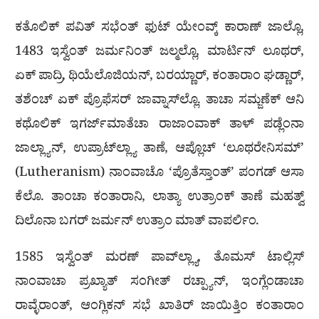
ಕತೊಲಿಕ್‌ ಪವಿತ್‌ ಸಭೆಂತ್‌ ಫುಟ್‌ ಯೇಂವ್ಕ್‌ ಕಾರಾಣ್‌ ಜಾಲ್ಲೊ,
1483 ಇಸ್ವೆಂತ್ ಜರ್ಮನಿಂತ್ ಜಲ್ಮಲ್ಲೊ, ಮಾರ್ಟಿನ್ ಲೂಥರ್,
ಏಕ್ ಪಾದ್ರಿ, ಥಿಯೆಲೊಜಿಯನ್, ಬರಯ್ಣಾರ್, ಕಂತಾರಾಂ ಘಡ್ಣಾರ್,
ತಶೆಂಚ್ ಏಕ್ ಪ್ರೊಫೆಸರ್ ಜಾವ್ನಾಸ್‌ಲ್ಲೊ. ತಾಚಾ ಸಮ್ಜಣೆಕ್ ಆನಿ
ಕಥೊಲಿಕ್ ಇಗರ್ಜ್‌ಮಾತೆಚಾ ರಾಜಾಂವಾಕ್ ತಾಳ್ ಪಡ್ಲೆಂನಾ
ಜಾಲ್ಲ್ಯಾನ್, ಉಪ್ರಾಟ್‌ಲ್ಲ್ಯಾ ತಾಣೆ, ಆಪ್ಲೊಚ್ ‘ಲೂಥರೇನಿಸಮ್’
(Lutheranism) ನಾಂವಾಚೊ ‘ಪ್ರೊತೆಸ್ತಾಂತ್’ ಪಂಗಡ್ ಆಸಾ
ಕೆಲೊ. ತಾಂಚಾ ಕಂತಾರಾನಿ, ಲಾತ್ಯಾ ಉತ್ರಾಂಕ್ ತಾಣೆ ಮಹತ್ವ್
ದಿಲೊನಾ ಬಗರ್ ಜರ್ಮನ್ ಉತ್ರಾಂ ಮಾತ್ ವಾಪರ್ಲಿಂ.
1585 ಇಸ್ವೆಂತ್ ಮರಣ್ ಪಾವ್‌ಲ್ಲ್ಯಾ, ತೊಮಸ್ ಟಾಲ್ಲಿಸ್
ನಾಂವಾಚಾ ಪ್ರಖ್ಯಾತ್ ಸಂಗೀತ್ ರಚ್ಪ್ಯಾನ್, ಇಂಗ್ಲೆಂಡಾಚಾ
ರಾವ್ಳೆರಾಂತ್, ಆಂಗ್ಲಿಕನ್ ಸಭೆ ಖಾತಿರ್ ಜಾಯಿತ್ತಿಂ ಕಂತಾರಾಂ