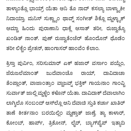
ತಾಳ್ಯಾಂತ್ಲೊ ಭಾಯ್ರ್ ಯೆತಾ ಆನಿ ತೊ ನಾದ್ ಕಸಲ್ಯಾ ಬಾಳ್ಶ್ಯಾಕೀ
ನಿದಾಯ್ತಾ. ಮನಿಸ್ ಸುಕ್ಣ್ಯಾಂ ಥಾವ್ನ್ ಸಂಗೀತ್ ಶಿಕ್ಲೊ ಮ್ಹಳ್ಳ್ಯಾಕ್
ಆಮ್ಚಾ ಹಿಂದು ಪುರಾಣಾನಿ ಧಾಕ್ಲೆ ಆಸಾತ್ ತರೀ, ರುಜ್ವಾತ್ಯೊ
ಖಂಡಿತ್ ನಾಂತ್. ಪುಣ್ ರುಜ್ವಾತೆಂಚೆರ್ ಹೊಂದೊನ್ ಥೊಡೆಂ
ತರೀ ಲಿಕ್ಚೆಂ ಪ್ರೇತನ್, ಹಾಂಗಾಸರ್ ಹಾಂವೆಂ ಕೆಲಾಂ.
ಕ್ರಿಸ್ತಾ ಪುರ್ವಿಂ, ಸರಿಸುಮಾರ್ ಏಕ್ ಹಜಾರ್ ವರ್ಸಾಂ ಪಯ್ಲೆಂ,
ಜೆರುಜಲೆಮಾಂತ್ ಜುದೆವಾಂಚೊ ರಾಯ್, ದಾವಿದಾಚಾ
ತೆಂಪ್ಲಾಂತ್, ವಾಜಾಂತ್ರಾಂ ವ್ಹಾಜವ್ನ್ ಭಕ್ತಿಕ್ ಗಾಯನಾಂ ಗಾಂವ್ಚಿ
ಸುರ್ವಾತ್ ಜಾಲ್ಲಿ ಮ್ಹಳ್ಳೆಂ ಕಳೊನ್ ಯೆತಾ. ದಾವಿದಾಕ್ ದೆವಾಲಾಗಿಂ
ಲಾಗ್ಶಿಲೊ ಸಂಬಂದ್ ಆಸ್‌ಲ್ಲೊ ಆನಿ ದೆವಾಚಿ ಸ್ತುತಿ ಕರ್ಚಾ ಖಾತಿರ್
ತಾಣೆ ಕೀರ್ತನಾಂ ಬರಯಿಲ್ಲಿಂ ಮ್ಹಣ್ತಾತ್ ಜಾಣ್ತೆ. ತ್ಯಾ ಕಾಳಾರ್,
ಕೋಂಬ್, ಹಾರ್ಪ್, ತ್ರಿಕೋನ್, ಲೈರ್, ಬ್ಯಾಗ್‌ಪೈಪ್ ಇತ್ಯಾದಿ