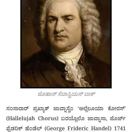
ಜೊಹಾನ್ ಸೆಬಾಸ್ಟಿಯನ್ ಬಾಕ್
ಸಂಸಾರಾರ್ ಪ್ರಖ್ಯಾತ್ ಜಾವ್ನಾಸ್ಚೆಂ ‘ಆಲ್ಲೆಲೂಯಾ ಕೋರಸ್’
(Hallelujah Chorus) ಬರಯ್ಲೊಲೊ ಜಾವ್ನಾಸಾ, ಜೊರ್ಜ್
ಫ್ರೆಡರಿಕ್ ಹೆಂಡೆಲ್ (George Frideric Handel) 1741