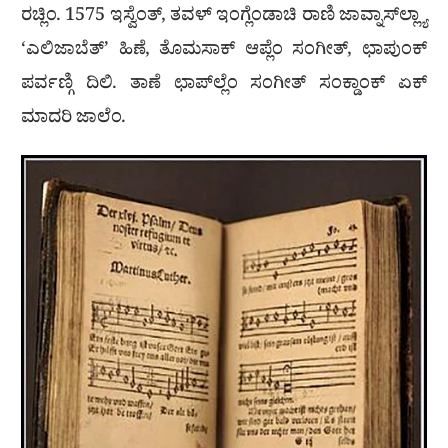
ರಚ್ಲಿಂ. 1575 ಇಸ್ವೆಂತ್, ತವಳ್ ಇಂಗ್ಲೆಂಡಾಚಿ ರಾಣಿ ಜಾವ್ನಾಸ್‌ಲ್ಲ್ಯಾ
‘ಎಲಿಜಾಬೆತ್’ ಹಿಣೆ, ತೊಮಸಾಕ್ ಆಪ್ಲೆಂ ಸಂಗೀತ್, ಛಾಪುಂಕ್
ಪರ್ವಣ್ಗಿ ದಿಲಿ. ತಾಣೆ ಛಾಪ್‌ಲ್ಲೆಂ ಸಂಗೀತ್ ಸಂಕ್ಡಾಂಕ್ ಏಕ್
ಮಾದರಿ ಜಾಲೆಂ.