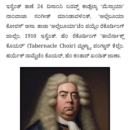
ಇಸ್ವೆಂತ್ ತಾಣೆ 24 ದಿಸಾಂನಿ ಬರವ್ನ್ ಕಾಡ್ಲೆಲ್ಯಾ ‘ಮೆಸ್ಸಾಯಾ’
ನಾಂವಾಚಾ ಸಂಗೀತ್ ಮಾಂಡಾವಳಿಂತ್, ‘ಆಲ್ಲೆಲೂಯಾ
ಕೋರಸ್’ ಆಸಾ. ತಾಚಾ ‘ಆಲ್ಲೆಲೂಯಾ’ಚೆಂ ಪಯ್ಲೆಂ ರೆಕೊರ್ಡಿಂಗ್
ಜಾಲ್ಲೆಂ, 1910 ಇಸ್ವೆಂತ್. ಹೆಂ ರೆಕೊರ್ಡಿಂಗ್ ‘ತಾಬೆರ್ನಾಕ್ಲ್
ಕೊಯರ್’ (Tabernacle Choir) ಮ್ಹಳ್ಳ್ಯಾ ಪಂಗ್ಡಾನ್ ಕೆಲ್ಲೆಂ.
ಹರ್ಯೆಕ್ ನಾಮ್ಣೆಚೆಂ ಕೊಯರ್, ಹೆಂ ಕಂತಾರ್ ಖಂಡಿತ್ ಜಾಣಾ.