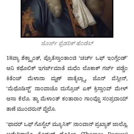
ಜೊರ್ಜ್ ಫ್ರೆಡರಿಕ್ ಹೆಂಡೆಲ್
18ವ್ಯಾ ಶೆಕ್ಡ್ಯಾಂತ್, ಪ್ರೊತೆಸ್ತಾಂತಾಂಚಿ ‘ಚರ್ಚ್ ಒಫ್ ಇಂಗ್ಲೆಂಡ್’
ಆನಿ ಕಥೊಲಿಕ್ ಇಗರ್ಜ್‌ಮಾತೆ ಮಧೆಂ ಲೊಕಾಕ್ ಗರ್ಜ್ ಪಡ್ಚೆಂ
ಕಿತೆಂಚ್ ಮೆಳಾನಾ ಮ್ಹಣ್ ಪಾತ್ಯೆಲ್ಲ್ಯಾ, ಜೊನ್ ವೆಸ್ಲೀನ್,
‘ಮೆಥೊಡಿಸ್ಟ್’ ನಾಂವಾಚೊ ದುಸ್ರೊಚ್ ಏಕ್ ಕ್ರಿಸ್ತಾಂವ್ ಮೇಳ್
ಆಸಾ ಕೆಲೊ. ತ್ಯಾ ಮೆಳಾಂತ್ ಕಂತಾರಾಂ ಗಾಂವ್ಚೊ ಸಂಪ್ರದಾಯ್
ತಾಣೆ ಮುಂದರುನ್ ವ್ಹೆಲೊ.
‘ಫಾದರ್ ಒಫ್ ಗೊಸ್ಪೆಲ್ ಮ್ಯೂಸಿಕ್’ ನಾಂವಾನ್ ಪ್ರಖ್ಯಾತ್ ಜಾಲ್ಲೊ,