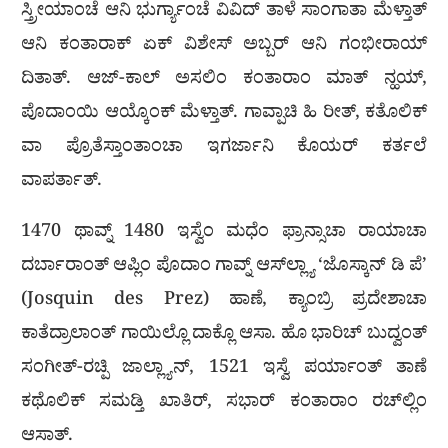
ಸ್ತ್ರೀಯಾಂಚೆ ಆನಿ ಭುರ್ಗ್ಯಾಂಚೆ ವಿವಿದ್ ತಾಳೆ ಸಾಂಗಾತಾ ಮೆಳ್ತಾತ್
ಆನಿ ಕಂತಾರಾಕ್ ಏಕ್ ವಿಶೇಸ್ ಅಬ್ಬರ್ ಆನಿ ಗಂಭೀರಾಯ್
ದಿತಾತ್. ಆಜ್-ಕಾಲ್ ಅಸಲಿಂ ಕಂತಾರಾಂ ಮಾತ್ ನ್ಹಯ್,
ಪೊದಾಂಯಿ ಆಯ್ಕೊಂಕ್ ಮೆಳ್ತಾತ್. ಗಾವ್ಪಾಚಿ ಹಿ ರೀತ್, ಕತೊಲಿಕ್
ವಾ ಪ್ರೊತೆಸ್ತಾಂತಾಂಚಾ ಇಗರ್ಜಾನಿ ಕೊಯರ್ ಕರ್ತಲೆ
ವಾಪರ್ತಾತ್.
1470 ಥಾವ್ನ್ 1480 ಇಸ್ವೆಂ ಮಧೆಂ ಫ್ರಾನ್ಸಾಚಾ ರಾಯಾಚಾ
ದರ್ಬಾರಾಂತ್ ಆಪ್ಲಿಂ ಪೊದಾಂ ಗಾವ್ನ್ ಆಸ್‌ಲ್ಲ್ಯಾ ‘ಜೊಸ್ಕಾನ್ ಡಿ ಪೆ’
(Josquin des Prez) ಹಾಣೆ, ಕ್ಯಾಂಬ್ರಿ ಪ್ರದೇಶಾಚಾ
ಕಾತೆದ್ರಾಲಾಂತ್ ಗಾಯಿಲ್ಲೊ ದಾಕ್ಲೊ ಆಸಾ. ಹೊ ಭಾರಿಚ್ ಬುದ್ವಂತ್
ಸಂಗೀತ್-ರಚ್ಪಿ ಜಾಲ್ಲ್ಯಾನ್, 1521 ಇಸ್ವೆ ಪರ್ಯಾಂತ್ ತಾಣೆ
ಕಥೊಲಿಕ್ ಸಮಡ್ತಿ ಖಾತಿರ್, ಸಭಾರ್ ಕಂತಾರಾಂ ರಚ್‌ಲ್ಲಿಂ
ಆಸಾತ್.