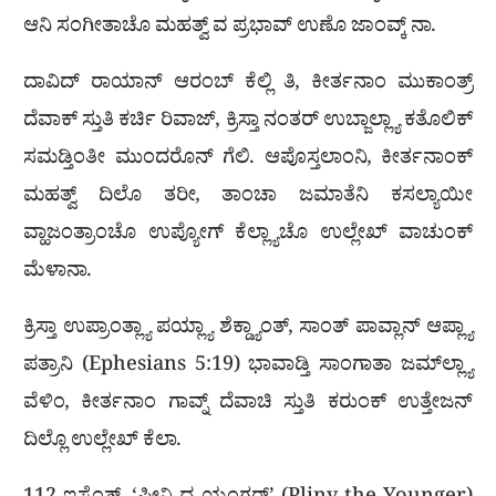
ಆನಿ ಸಂಗೀತಾಚೊ ಮಹತ್ವ್ ವ ಪ್ರಭಾವ್ ಉಣೊ ಜಾಂವ್ಕ್ ನಾ.
ದಾವಿದ್ ರಾಯಾನ್ ಆರಂಬ್ ಕೆಲ್ಲಿ ತಿ, ಕೀರ್ತನಾಂ ಮುಕಾಂತ್ರ್
ದೆವಾಕ್ ಸ್ತುತಿ ಕರ್ಚಿ ರಿವಾಜ್, ಕ್ರಿಸ್ತಾ ನಂತರ್ ಉಬ್ಜಾಲ್ಲ್ಯಾ ಕತೊಲಿಕ್
ಸಮಡ್ತಿಂತೀ ಮುಂದರೊನ್ ಗೆಲಿ. ಆಪೊಸ್ತಲಾಂನಿ, ಕೀರ್ತನಾಂಕ್
ಮಹತ್ವ್ ದಿಲೊ ತರೀ, ತಾಂಚಾ ಜಮಾತೆನಿ ಕಸಲ್ಯಾಯೀ
ವ್ಹಾಜಂತ್ರಾಂಚೊ ಉಪ್ಯೋಗ್ ಕೆಲ್ಲ್ಯಾಚೊ ಉಲ್ಲೇಖ್ ವಾಚುಂಕ್
ಮೆಳಾನಾ.
ಕ್ರಿಸ್ತಾ ಉಪ್ರಾಂತ್ಲ್ಯಾ ಪಯ್ಲ್ಯಾ ಶೆಕ್ಡ್ಯಾಂತ್, ಸಾಂತ್ ಪಾವ್ಲಾನ್ ಆಪ್ಲ್ಯಾ
ಪತ್ರಾನಿ (Ephesians 5:19) ಭಾವಾಡ್ತಿ ಸಾಂಗಾತಾ ಜಮ್‌ಲ್ಲ್ಯಾ
ವೆಳಿಂ, ಕೀರ್ತನಾಂ ಗಾವ್ನ್ ದೆವಾಚಿ ಸ್ತುತಿ ಕರುಂಕ್ ಉತ್ತೇಜನ್
ದಿಲ್ಲೊ ಉಲ್ಲೇಖ್ ಕೆಲಾ.