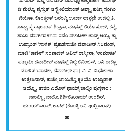
'ಸುನಂದ್' ಲಿಖ್ಣೆ ನಾಂವಾನ್ ಬರಂವ್ಚೊ ಕುಲ್ಶೆಕರ್ಚೊ ಜೊಸೆಫ್
ಡಿ’ಮೆಲ್ಲೊ, ಪ್ರಸ್ತುತ್ ಆಸ್ಟ್ರೇಲಿಯಾಂತ್ ಆಪ್ಲ್ಯಾ ಕುಟ್ಮಾ ಸಂಗಿಂ
ಜಿಯೆತಾ. ಕೊಂಕ್ಣೆಂತ್ ಬರಂವ್ಚಿ ಉರ್ಬಾ ಲ್ಹಾನ್ಪಣಿ ಉದೆಲ್ಲಿ ತಿ,
ಪಾದ್ವಾ ಹೈಸ್ಕೂಲಾಂತ್ ಶಿಕ್ತಾನಾ, ಮಾನೆಸ್ತ್ ಲಿಯೊ ಸೊಜ್, ಕದ್ಳೆ,
ಹಾಚಾ ಮಾರ್ಗ್‌ದರ್ಶನಾ ಸವೆಂ ಫಳಾದೀಕ್ ಜಾವ್ನ್ ಆಯ್ಲಿ. ತ್ಯಾ
ಉಪ್ರಾಂತ್‌ ‌'ಸಾಳಕ್‌' ಪ್ರಕಾಶನಾಚೊ ದೆವಾದೀನ್ ಸಿರಿವಂತ್,
ಮಾಜಿ ʼಕಾಣಿಕ್' ಸಂಪಾದಕ್ ಆವಿಲ್ ರಾಸ್ಕೀನಾ, 'ಉಮಾಳೊ'
ಪತ್ರಾಚೊ ದೆವಾದೀನ್ ಮಾನೆಸ್ತ್‌ ವಿಲ್ಫಿ ರೆಬಿಂಬಸ್‌, ಆನಿ ರಾಕ್ಣೊ
ಮಾಜಿ ಸಂಪಾದಕ್‌, ದೆವಾದೀನ್ ಫಾ| ವಿ.‌ ವಿ. ಮಿನೆಜಾಚಾ
ಉತ್ತೇಜನಾನ್, ತಾಚ್ಯೊ ಜಾಯಿತ್ತ್ಯೊ ಕೃತಿಯೊ ಉಜ್ವಾಡಾಕ್
ಆಯ್ಲ್ಯೊ. ತಾಚಿಂ ಎದೊಳ್ ಫಾಯ್ಸ್ ಜಾಲ್ಲಿಂ ಪುಸ್ತಕಾಂ :
ವಾಂಕ್ಡ್ಯೊ ವಾಟೊ,ಶಿರ್ಶಿರೊ,ರಾಯ್ ಉಂದಿರ್,
ಭುಂಯ್‌ಕಾಂಪ್, ಲೂಟ್ (ಕೊಂಕ್ಣಿ ಆನಿ ಇಂಗ್ಲಿಷಾಂತ್)