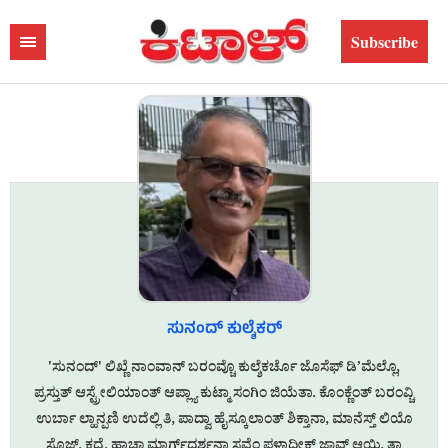
Subscribe
ಸುನಂದ್ ಕುಲ್ಶೆಕರ್
'ಸುನಂದ್' ಲಿಖ್ಣೆ ನಾಂವಾನ್ ಬರಂವ್ಚೊ ಕುಲ್ಶೆಕರ್ಚೊ ಜೊಸೆಫ್ ಡಿ’ಮೆಲ್ಲೊ,
ಪ್ರಸ್ತುತ್ ಆಸ್ಟ್ರೇಲಿಯಾಂತ್ ಆಪ್ಲ್ಯಾ ಕುಟ್ಮಾ ಸಂಗಿಂ ಜಿಯೆತಾ. ಕೊಂಕ್ಣೆಂತ್ ಬರಂವ್ಚಿ
ಉರ್ಬಾ ಲ್ಹಾನ್ಪಣಿ ಉದೆಲ್ಲಿ ತಿ, ಪಾದ್ವಾ ಹೈಸ್ಕೂಲಾಂತ್ ಶಿಕ್ತಾನಾ, ಮಾನೆಸ್ತ್ ಲಿಯೊ
ಸೊಜ್, ಕದ್ಳೆ, ಹಾಚಾ ಮಾರ್ಗ್‌ದರ್ಶನಾ ಸವೆಂ ಫಳಾದೀಕ್ ಜಾವ್ನ್ ಆಯ್ಲಿ. ತ್ಯಾ